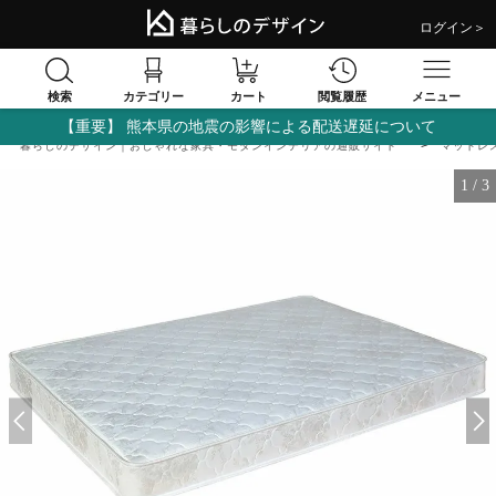
ログイン＞
検索
閲覧履歴
カテゴリー
カート
メニュー
【重要】 熊本県の地震の影響による配送遅延について
暮らしのデザイン｜おしゃれな家具・モダンインテリアの通販サイト
マットレ
1
/
3