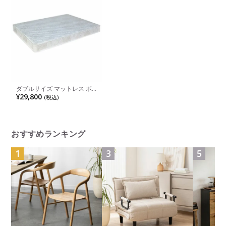
ダブルサイズ マットレス ボ
ンネルコイルマットレス ふと
¥29,800
(税込)
ん 寝具 快適 ベッド 通気性 高
耐久 ダブルベッド 圧縮ロー
ル梱包 ポリエステル 硬め 完
成品
おすすめランキング
1
3
5