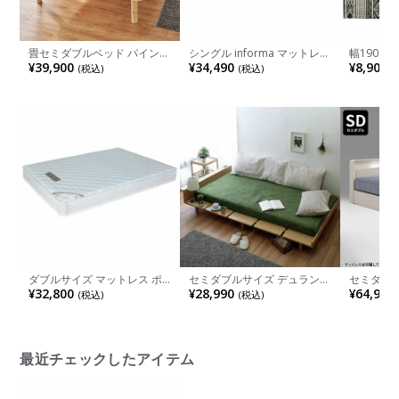
畳セミダブルベッド パイン材
シングル informa マットレス
幅190cm
ベッドフレーム い草 畳ベッ
ポケットコイル 高密度ウレタ
161C 完
¥39,900
¥34,490
¥8,900
(税込)
(税込)
(
ド 天然木 コンパクト 床下収
ンフォーム Wコイルスプリン
納 すのこベッド おしゃれ 高
グ エッジフォーム シングル
さ調節 和モダン ナチュラル
マットレス 圧縮ロール 体圧
ブラウン キフネ クラマ
分散 寝室 1年保証 完成品
ダブルサイズ マットレス ポ
セミダブルサイズ デュランタ
セミダブ
ケットコイルマットレス ふと
ベッドフレーム 北欧 ナチュ
ドレース 
¥32,800
¥28,990
¥64,900
(税込)
(税込)
ん 寝具 快適 ベッド 通気性 高
ラル コンセント付棚 マット
照明付き 
耐久 ダブルベッド 圧縮ロー
レスストッパー付 ローベッド
付き 収納
ル梱包 ポリエステル 硬め 完
プル モダ
成品
ジュ ダー
最近チェックしたアイテム