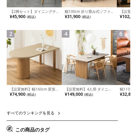
【2脚セット】ダイニングチ
幅100cm 折り畳み式ソファ
【設置無料
ェア 木製 LUGA 肘付き チェ
ベッド コンパクト リクライ
チンカウ
¥45,900
¥31,900
¥102,00
(税込)
(税込)
ア 天然木 リビング椅子 板座
ニング カウチスタイル 省ス
板 引き出
食卓椅子 おしゃれ ウッドチ
ペース ファブリック
箱スペース
ェア アッシュ 和モダン ナチ
ンジ台 キ
ュラル ブラウン 完成品
れ ウッデ
2
4
6
ル グレー
【設置無料】幅160cm 変形
【設置無料】4人用 ダイニン
幅110cm
半円 ダイニングテーブル モ
グテーブルセット 5点 LUGA
木目調 リ
¥74,900
¥149,000
¥32,800
(税込)
(税込)
ルタル風 LENAS コンクリー
セラミックテーブル おしゃれ
付き 長方
ト調 木脚 北欧モダン テーブ
ダイニングチェア 和モダン
ブル おし
ル 4人 食卓テーブル おしゃれ
ナチュラル ブラウン(幅
ブル 格子
ナチュラルモダン 韓国インテ
165cm 食卓テーブル×1 食卓
レー ナチ
リア風 グレージュ
椅子×4)
すべてのランキングを見る
この商品のタグ