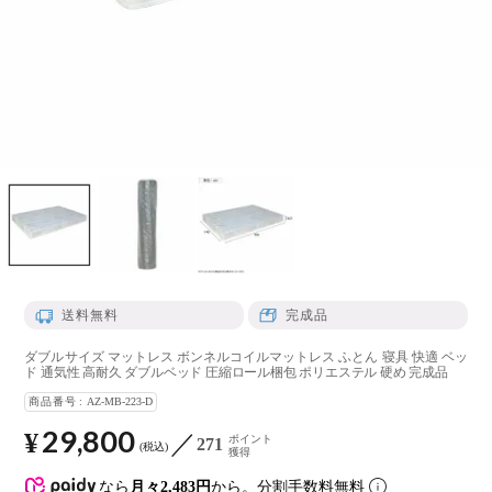
送料無料
完成品
ダブルサイズ マットレス ボンネルコイルマットレス ふとん 寝具 快適 ベッ
ド 通気性 高耐久 ダブルベッド 圧縮ロール梱包 ポリエステル 硬め 完成品
商品番号
AZ-MB-223-D
29,800
¥
ポイント
271
税込
獲得
なら
月々2,483円
から。分割手数料無料