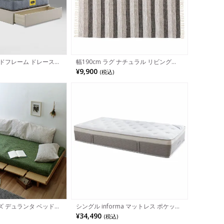
ドフレーム ドレース
幅190cm ラグ ナチュラル リビング
LED 照明付き ベッド
TTR-172A 完成品
¥9,900
(税込)
収納付き おしゃれ シン
ワイト グレージュ ダー
 デュランタ ベッドフ
シングル informa マットレス ポケット
チュラル コンセント付棚
コイル 高密度ウレタンフォーム Wコイ
¥34,490
(税込)
ッパー付 ローベッド
ルスプリング エッジフォーム シングル