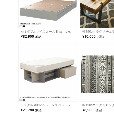
セミダブルサイズ ルース Ensembleポ
幅190cm ラグ ナチュ
ケットコイルマットレスセット 棚付き
TTR-174A 完成品
¥82,900
¥10,600
(税込)
(税込)
左右付け替え可能引き出し 2口コンセ
ント
シングル ポロ2 ヘッドレス ベッドフレ
幅190cm ラグ リビング 
ーム 収納ボックス付き 棚板付き シング
品
¥21,780
¥8,900
(税込)
(税込)
ルベッド 寝室 1年保証