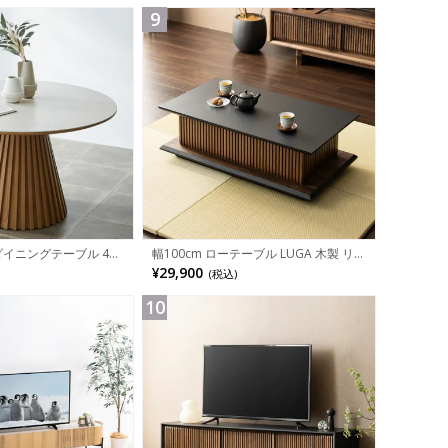
9
 ダイニングテーブル 4人
幅100cm ローテーブル LUGA 木製 リ
板 丸テーブル 食卓テー
ビングテーブル 格子 座卓 収納付き セ
¥29,900
(税込)
リビングテーブル ラウン
ンターテーブル おしゃれ コーヒーテー
ン ナチュラル ブラウ
ブル 引き出し付き 和モダン グレー ブ
ラック 完成品
10