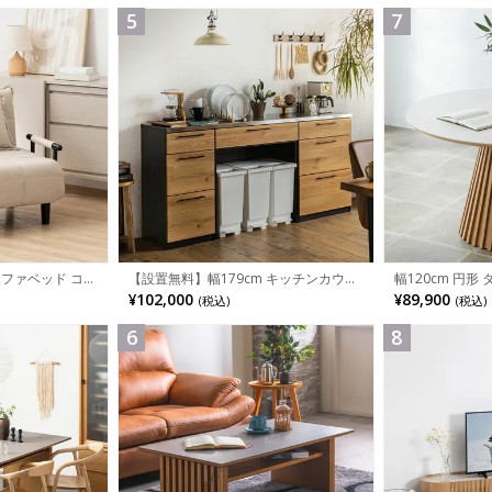
5
7
ソファベッド コン
幅120cm 円形
【設置無料】幅179cm キッチンカウン
 カウチスタイル
用 セラミック天
ター ステンレス天板 引き出し 収納 食
¥89,900
¥102,000
(税込)
(税込)
ク
ブル おしゃれ 
器棚 ゴミ箱スペース 組み換え可能 レン
ドテーブル和モダ
ジ台 キッチン収納 おしゃれ ウッディモ
ン
ダン ナチュラル グレー
6
8