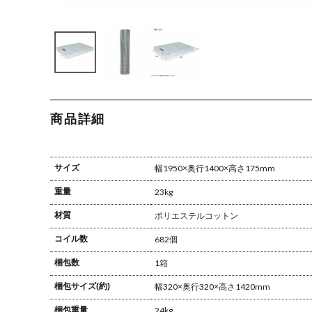
商品詳細
サイズ
幅1950×奥行1400×高さ175mm
重量
23kg
材質
ポリエステル
コットン
コイル数
682個
梱包数
1箱
梱包サイズ(約)
幅320×奥行320×高さ1420mm
梱包重量
24kg