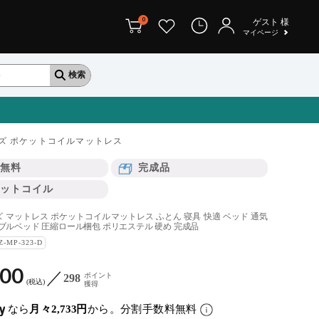
0
ゲスト
様
マイページ
ズ ポケットコイルマットレス
無料
完成品
ットコイル
 マットレス ポケットコイルマットレス ふとん 寝具 快適 ベッド 通気
ダブルベッド 圧縮ロール梱包 ポリエステル 硬め 完成品
Z-MP-323-D
800
ポイント
298
税込
獲得
なら
月々2,733円
から。分割手数料無料