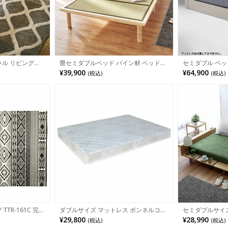
ラル リビング
畳セミダブルベッド パイン材 ベッドフ
セミダブル ベッ
レーム い草 畳ベッド 天然木 コンパク
〔フットBOX〕 
¥39,900
¥64,900
(税込)
(税込)
ト 床下収納 すのこベッド おしゃれ 高
コンセント付き 
さ調節 和モダン ナチュラル ブラウン
プル モダン ホ
キフネ クラマ
クグレー
TTR-161C 完成
ダブルサイズ マットレス ボンネルコイ
セミダブルサイズ
ルマットレス ふとん 寝具 快適 ベッド
レーム 北欧 ナ
¥29,800
¥28,990
(税込)
(税込)
通気性 高耐久 ダブルベッド 圧縮ロール
マットレススト