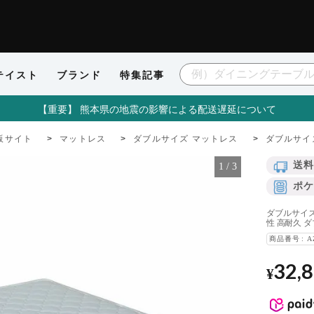
テイスト
ブランド
特集記事
【重要】 熊本県の地震の影響による配送遅延について
販サイト
マットレス
ダブルサイズ マットレス
ダブルサイ
送料
1
/
3
ポケ
ダブルサイズ
性 高耐久 
商品番号
A
32,
¥