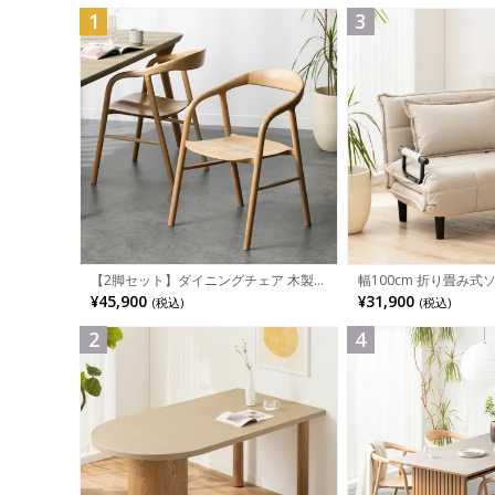
1
3
幅100cm 折り畳み式
【2脚セット】ダイニングチェア 木製
パクト リクライニング
LUGA 肘付き チェア 天然木 リビング椅
¥31,900
¥45,900
(税込)
(税込)
省スペース ファブリッ
子 板座 食卓椅子 おしゃれ ウッドチェ
ア アッシュ 和モダン ナチュラル ブラ
ウン 完成品
2
4