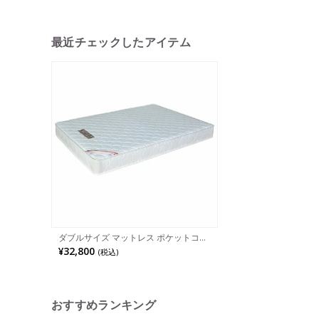
最近チェックしたアイテム
ダブルサイズ マットレス ポケットコイ
ルマットレス ふとん 寝具 快適 ベッド
¥32,800
(税込)
通気性 高耐久 ダブルベッド 圧縮ロール
梱包 ポリエステル 硬め 完成品
おすすめランキング