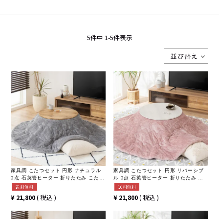
5
件中
1
-
5
件表示
並び替え
家具調 こたつセット 円形 ナチュラル
家具調 こたつセット 円形 リバーシブ
2点 石英管ヒーター 折りたたみ こたつ
ル 2点 石英管ヒーター 折りたたみ こ
木目 ローテーブル リビングこたつ お
たつ 木目 ローテーブル リビングこた
送料無料
送料無料
しゃれ 可愛い (幅68cm こたつテーブ
つ おしゃれ 可愛い (幅68cm こたつテ
¥
21,800
税込
¥
21,800
税込
ル×1 こたつ布団×1)
ーブル×1 こたつ布団×1)