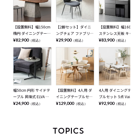
【設置無料】幅150cm
【2脚セット】ダイニ
【設置無料】幅160cm
楕円 ダイニングテーブ
ングチェア ファブリッ
ステンレス天板 キッチ
ル オーバルテーブル 4
ク STONEA 布張り ス
ンカウンター MIRENIA
¥82,900
¥29,900
¥83,900
（税込）
（税込）
（税込）
人掛け ALT 木目 大理石
チール脚 肘なし チェ
引き出し 収納 作業台
調 ウッディモダン テ
アー モダン 椅子 リビ
キッチン棚 ゴミ箱上収
ーブル 4人 食卓テーブ
ングチェア 食卓椅子
納 レンジ台 シンプル
ル おしゃれ ブラウン
おしゃれ ベージュ ブ
モダン 食器棚 おしゃ
ナチュラル
ラウン グレー
れ 黒 ブラック グレー
日本製 完成品
幅50cm 円形 サイドテ
【設置無料】4人用 ダ
4人用 ダイニングテー
ーブル 昇降式 ELVA セ
イニングテーブルセッ
ブルセット 5点 Vais メ
ラミック天板 石目調
ト 円形 5点 LENAS モ
ラミン テーブル 北欧
¥24,900
¥129,000
¥92,900
（税込）
（税込）
（税込）
シンプル モダン ソフ
ルタル風 コンクリート
モダン ダイニングチェ
ァテーブル おしゃれ
調 丸テーブル 北欧モ
ア おしゃれ ダイニン
ナイトテーブル 寝室
ダン ダイニングチェア
グセット (幅150cm 食
リビング 黒 ブラック
おしゃれ (幅110cm 食
卓テーブル×1 食卓椅
TOPICS
ベージュ
卓テーブル×1 食卓椅
子×4) ルンバブル