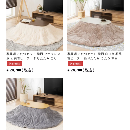
家具調 こたつセット 楕円 ブラウン 2
家具調 こたつセット 楕円 白 2点 石英
点 石英管ヒーター 折りたたみ こたつ
管ヒーター 折りたたみ こたつ 木目 ロ
木目 ローテーブル リビングこたつ お
ーテーブル リビングこたつ おしゃれ
送料無料
送料無料
しゃれ 可愛い (幅90cm こたつテーブ
可愛い (幅90cm こたつテーブル×1 こ
¥
24,700
税込
¥
24,700
税込
ル×1 こたつ布団×1)
たつ布団×1)