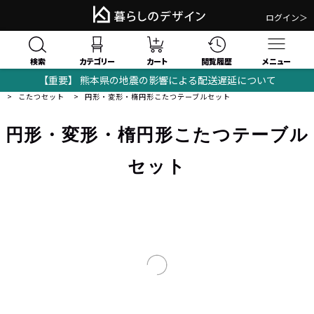
ログイン＞
検索
閲覧履歴
カテゴリー
カート
メニュー
【重要】 熊本県の地震の影響による配送遅延について
暮らしのデザイン｜おしゃれな家具・モダンインテリアの通販サイト
こたつ
こたつセット
円形・変形・楕円形こたつテーブルセット
円形・変形・楕円形こたつテーブル
セット