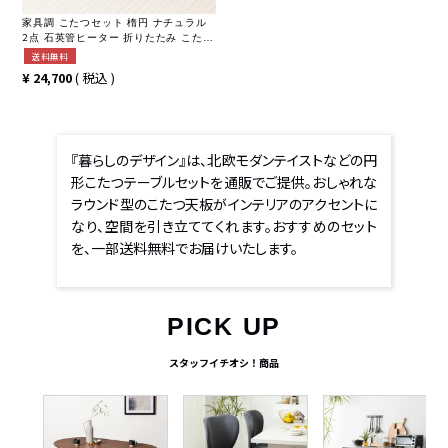
家具調 こたつセット 楕円 ナチュラル
2点 石英管ヒーター 折りたたみ こたつ
木目 ローテーブル リビングこたつ お
送料無料
しゃれ 可愛い (幅90cm こたつテーブ
¥
24,700
税込
ル×1 こたつ布団×1)
『暮らしのデザイン』は、北欧モダンテイストなどの円
形こたつテーブルセットを通販でご提供。おしゃれな
ラウンド型のこたつ天板がインテリアのアクセントに
なり、空間を引き立ててくれます。おすすめのセット
を、一部送料無料でお届けいたします。
PICK UP
スタッフイチオシ！商品