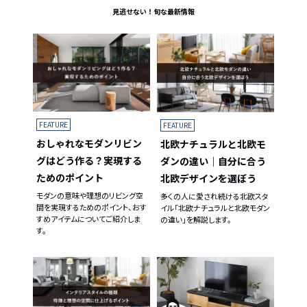
子×4)
見逃せない！旬な最新情報
FEATURE
FEATURE
おしゃれなモダンリビン
北欧ナチュラルと北欧モ
グはどう作る？実現する
ダンの違い｜自分に合う
ためのポイント
北欧デザインを選ぼう
モダンの意味や理想のリビング空
多くの人に愛され続ける北欧スタ
間を実現するためのポイント、おす
イル「北欧ナチュラルと北欧モダン
すめアイテムについてご紹介しま
の違い」を解説します。
す。