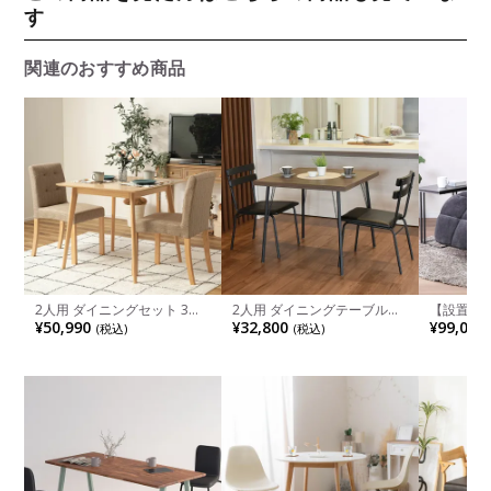
す
関連のおすすめ商品
2人用 ダイニングセット 3点
2人用 ダイニングテーブルセ
【設置無料
(幅80cmテーブル＋布張りチ
ット 3点 (幅80cm メラミン
け 電動 
¥50,990
¥32,800
¥99,000
(税込)
(税込)
ェア2脚) 正方形 木製 天然木
テーブル×1 チェア×2) コンパ
ァ 布張り
ファブリック 食卓セット コ
クト 食卓テーブル ダイニン
ァブリッ
ンパクト おしゃれ シンプル
グチェア 肘なし おしゃれ ヴ
ェア おし
北欧 ナチュラル カフェ
ィンテージ風 カフェ風
ァ ハイバ
ン アイボ