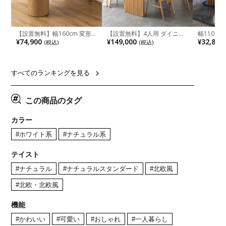
【設置無料】幅160cm 変形
【設置無料】4人用 ダイニン
幅110cm
半円 ダイニングテーブル モ
グテーブルセット 5点 LUGA
木目調 リ
¥74,900
¥149,000
¥32,800
(税込)
(税込)
ルタル風 LENAS コンクリー
セラミックテーブル おしゃれ
付き 長方
ト調 木脚 北欧モダン テーブ
ダイニングチェア 和モダン
ブル おし
ル 4人 食卓テーブル おしゃれ
ナチュラル ブラウン(幅
ブル 格子
ナチュラルモダン 韓国インテ
165cm 食卓テーブル×1 食卓
レー ナチ
リア風 グレージュ
椅子×4)
すべてのランキングを見る
この商品のタグ
カラー
#ホワイト系
#ナチュラル系
テイスト
#ナチュラル
#ナチュラルスタンダード
#北欧風
#北欧・北欧風
機能
#かわいい
#可愛い
#おしゃれ
#一人暮らし