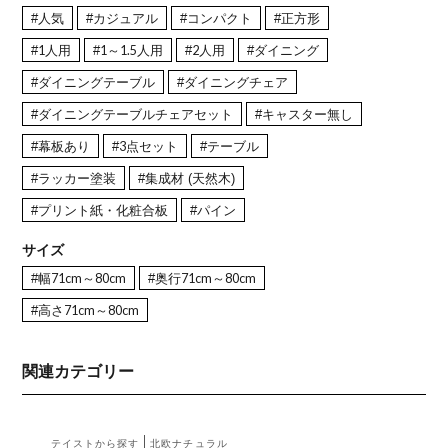
#人気
#カジュアル
#コンパクト
#正方形
#1人用
#1～1.5人用
#2人用
#ダイニング
#ダイニングテーブル
#ダイニングチェア
#ダイニングテーブルチェアセット
#キャスター無し
#幕板あり
#3点セット
#テーブル
#ラッカー塗装
#集成材 (天然木)
#プリント紙・化粧合板
#パイン
サイズ
#幅71cm～80cm
#奥行71cm～80cm
#高さ71cm～80cm
関連カテゴリー
テイストから探す
北欧ナチュラル