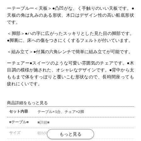
ーテーブルー
＜天板＞
●凸凹がな、く手触りのいい天板です。
●
天板の角は丸みのある形状、木口はデザイン性の高い船底形状
です。
＜脚部＞
●ハの字に広がったスッキリとした見た目の脚部です。
●脚裏に、床への傷をつきにくくするフェルトが付いています。
＜組み立て＞
●付属の六角レンチで簡単に組み立てが可能です。
ーチェアー
●スイーツのような可愛い雰囲気のチェアです。
●木
目調の模様が施された、オシャレなデザインです。
●背中から太
ももまで体をすっぽりと覆いこむ形状なので、長時間座っても
疲れにくいです。
商品詳細をもっと見る
セット内容
テーブル×1台、チェア×2脚
■テーブル■
■詳細■
サイズ
幅800×奥行800×高さ720mm