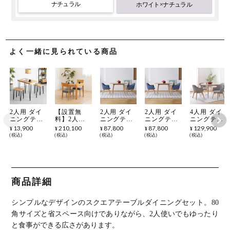
ナチュラル
ホワイト×ナチュラル
よく一緒に見られている商品
2人用 ダイ
【設置無
2人用 ダイ
2人用 ダイ
4人用 ダイ
ニングテー
料】2人用
ニングテー
ニングテー
ニングテー
ブル セット
RifactionBa
ブル セット
ブル セット
ブル セット
13,900
210,100
87,800
87,800
129,900
¥
¥
¥
¥
¥
3点 アート
sicStyle ダ
3点 丸テー
3点 丸テー
5点 円形テ
税込
税込
税込
税込
税込
コンパクト
イニングセ
ブル ファブ
ブル 回転チ
ーブル 回転
小さめ 傷つ
ット 3点 伸
リック 椅子
ェア ファブ
チェア ファ
きにくい お
長式テーブ
イス 肘付き
リック 肘付
ブリック 肘
しゃれ モダ
ル＋ダイニ
北欧風 ナチ
き 天然木
付き 天然木
ンナチュラ
ングチェア
ュラル (幅
北欧風 ナチ
北欧風 ナチ
ル ヴィンテ
2脚
110cm 木製
ュラル おし
ュラル カラ
商品詳細
ージブラウ
円形テーブ
ゃれ (幅
フル (幅
ン (幅80cm
ル×1 布張り
110cm 木製
110cm 木製
テーブル×1
チェア×2)
円形テーブ
丸テーブル
シンプルなデザインのスクエアテーブルダイニングセット。
80
チェア×2)
ル×1 回転椅
×1 回転椅子
子×2)
×4)
角サイズと省スペース向けでありながら、2人使いでもゆったり
と食事ができる広さがあります。