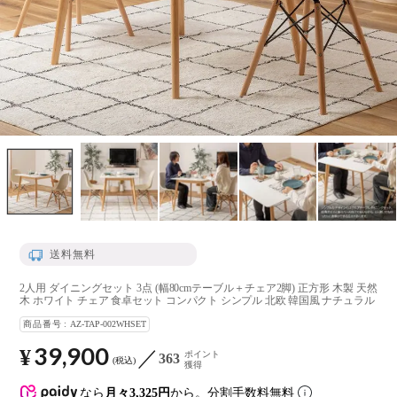
送料無料
2人用 ダイニングセット 3点 (幅80cmテーブル＋チェア2脚) 正方形 木製 天然
木 ホワイト チェア 食卓セット コンパクト シンプル 北欧 韓国風 ナチュラル
商品番号
AZ-TAP-002WHSET
39,900
¥
ポイント
363
税込
獲得
なら
月々3,325円
から。分割手数料無料