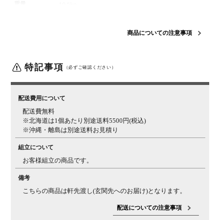
重量
10.5kg
静的耐荷重
30kg
商品についての注意事項
材質
合成樹脂化粧繊維板
天然木(パイン)
ラッカー塗装
組立時間(目
1人で15分程度
安)
特記事項
（必ずご確認ください）
梱包数
1箱
梱包サイズ
幅860×奥行860×高さ130mm
配送費用について
配送費無料
梱包重量
12kg
※北海道は1個あたり別途送料5500円(税込)
備考
脚裏 / 傷防止用フェルト付き
※沖縄・離島は別途送料お見積り
ご注意
この商品は天然木を使用しているため、木目や節、色味
組立について
など1品ごとに個体差があります。
お届けする家具は、
お客様組立の商品です。
商品ページの写真と異なる場合がございますので、予め
ご了承ください。
備考
こちらの商品は軒先渡し(玄関先へのお届け)となります。
■チェア■
■詳細■
配送についての注意事項
サイズ
外寸 / 幅460×奥行550×高さ810mm
座面高さ / 450mm