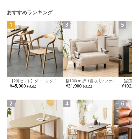
チュラル
おすすめランキング
1
3
5
【2脚セット】ダイニングチ
幅100cm 折り畳み式ソファ
【設置無料
ェア 木製 LUGA 肘付き チェ
ベッド コンパクト リクライ
チンカウ
¥45,900
¥31,900
¥102,00
(税込)
(税込)
ア 天然木 リビング椅子 板座
ニング カウチスタイル 省ス
板 引き出
食卓椅子 おしゃれ ウッドチ
ペース ファブリック
箱スペース
ェア アッシュ 和モダン ナチ
ンジ台 キ
ュラル ブラウン 完成品
れ ウッデ
2
4
6
ル グレー