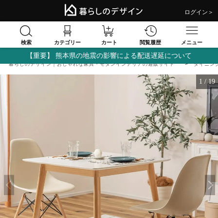
ログイン＞
検索
閲覧履歴
カテゴリー
カート
メニュー
【重要】 熊本県の地震の影響による配送遅延について
暮らしのデザイン｜おしゃれな家具・モダンインテリアの通販サイト
ダイニン
1
/
19