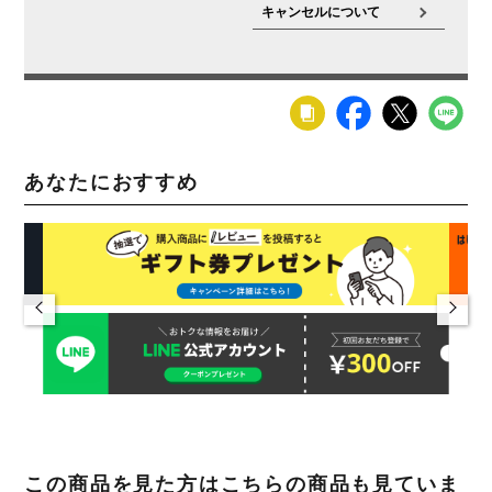
キャンセルについて
重量
5kg
材質
天然木(ビーチ)、ラッカー塗装
スチール、粉体塗装
ABS
樹脂
組立時間(目
1人で15分程度
安)
梱包数
1箱
あなたにおすすめ
梱包サイズ
幅470×奥行490×高さ570mm
梱包重量
11kg
ご注意
この商品は脚部に天然木を使用しているため、木目や
節、色味など1品ごとに個体差があります。
お届けする
家具は、商品ページの写真と異なる場合がございますの
で、予めご了承ください。
この商品を見た方はこちらの商品も見ていま