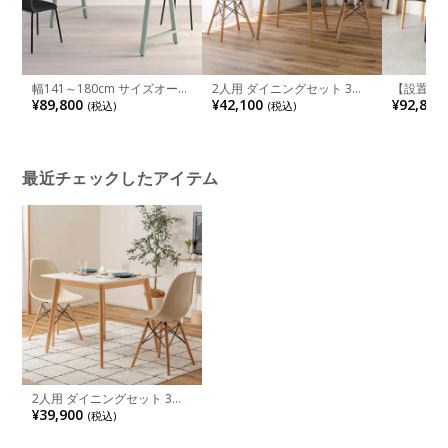
幅141～180cm サイズオーダ
2人用 ダイニングセット 3点
【設置無料
ーテーブル Sizeno(シゼノ) ダ
(幅90cmテーブル＋チェア2
グテーブル
¥89,800
¥42,100
¥92,800
(税込)
(税込)
イニングテーブル ウォールナ
脚) 丸テーブル 円形 丸型 木製
ルスタンダ
ット 集成材 木製 A字脚 スチ
天然木 ホワイト チェア 食卓
ル コンパ
ール脚 天然木 テーブル 長方
セット コンパクト 北欧 韓国
ック ダイ
形 食卓テーブル おしゃれ ウ
風 ナチュラル
ゃれ 北欧 
ッディモダン ダイニング ダ
ブル×1 食
ークブラウン
最近チェックしたアイテム
2人用 ダイニングセット 3点
(幅80cmテーブル＋チェア2
¥39,900
(税込)
脚) 正方形 木製 天然木 ホワイ
ト チェア 食卓セット コンパ
クト シンプル 北欧 韓国風 ナ