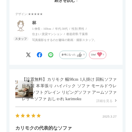
続きを読む
スマホやタブレットを充電しながらリラックスできるのが嬉し
いポイント。
デザイン
:★★★★★
個人的にはコードレス＆充電式なので、コンセントの場所を気
林
にせず、好きな場所に置けるのが画期的に感じました。
1:伸長：169cm
年代:
30代
性別:
男性
住まい:
賃貸マンション
都道府県:
千葉県
写真撮影をするのが趣味の動画・撮影スタッフ。
参考になった
0
Like!
0
【設置無料】カリモク 幅98cm 1人掛け 回転ソファ
日本製 本革張り ハイバック ソファ モールドウレ
タン ソフトグレイン リビングソファ アームソファ
レザーソファ おしゃれ karimoku
詳細を見る
2025.3.27
カリモクの代表的なソファ