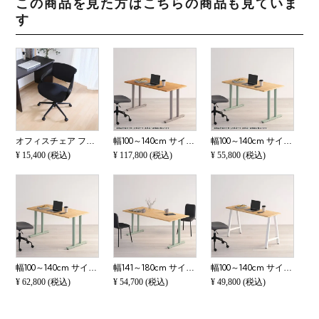
この商品を見た方はこちらの商品も見ていま
す
オフィスチェア ファブリック 回転 いす 肘付き パソコンチェア 昇降 デスクチェア おしゃれ ワークチェア ロッキング機能 モダン ブラック グレー ホワイト ライトブルー
幅100～140cm サイズオーダーデスク Sizeno(シゼノ) パソコンデスク ホワイトオーク 無垢材 木製 T字脚 スチール脚 天然木 パソコンデスク 切り欠き オフィスデスク テレワークデスク 勉強机 おしゃれ ウッディモダ
幅100～140cm サイズオーダーデスク Sizeno(シゼノ) パソコンデスク ラバーウッド 集成材 木製 T字脚 スチール脚 天然木 パソコンデスク 切り欠き オフィスデスク テレワークデスク 勉強机 おしゃれ 北欧モダン 書斎
¥
15,400
(税込)
¥
117,800
(税込)
¥
55,800
(税込)
幅100～140cm サイズオーダーデスク Sizeno(シゼノ) パソコンデスク ラバーウッド 集成材 木製 T字脚 スチール脚 天然木 パソコンデスク 配線穴 オフィスデスク テレワークデスク 勉強机 おしゃれ 北欧モダン 書斎
幅141～180cm サイズオーダーテーブル Sizeno(シゼノ) ダイニングテーブル ラバーウッド 集成材 木製 T字脚 スチール脚 天然木 テーブル 長方形 食卓テーブル おしゃれ 北欧モダン ダイニング ナチュラル
幅100～140cm サイズオーダーデスク Sizeno(シゼノ) パソコンデスク ラバーウッド 集成材 木製 A字脚 スチール脚 天然木 パソコンデスク オフィスデスク テレワークデスク 勉強机 おしゃれ 北欧モダン 書斎 ナチュラ
¥
62,800
(税込)
¥
54,700
(税込)
¥
49,800
(税込)