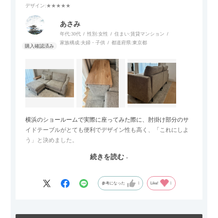
デザイン
:★★★★★
あさみ
年代:
30代
性別:
女性
住まい:
賃貸マンション
家族構成:
夫婦・子供
都道府県:
東京都
横浜のショールームで実際に座ってみた際に、肘掛け部分のサ
イドテーブルがとても便利でデザイン性も高く、「これにしよ
う」と決めました。
続きを読む
サイズは2.5人掛けですが、幅184cmとコンパクトなので圧迫感
がなく、わが家にはちょうど良いサイズ感でした。200cmのラ
グとのバランスもぴったりで、リビング全体がすっきり見えま
参考になった
1
Like!
1
す。
黒いスチール脚のおかげで抜け感があり、見た目が重たくなら