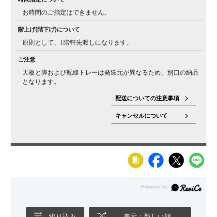
お時間のご指定はできません。
反りについ
天然木の天板は一般的に、夏場など多湿環境では反りが
て・ヒビ割れ
発生しやすく、秋・冬場の低温乾燥の環境では、ヒビが
階上げ(階下げ)について
について
入りやすくなります。湿度等（乾燥状況など）によりヒ
原則として、1階軒先渡しになります。
ビや反りの現象が起こる場合があることを、天然素材の
特性としてご理解ください。また、複数を並べて使う場
ご注意
合でも、反りの影響で多少の段差が生じる場合があるこ
天板と脚および配線トレーは発送元が異なるため、別口の納品
とをご理解ください。
となります。
配送についての注意事項
キャンセルについて
絞り込み
表示：新しい順