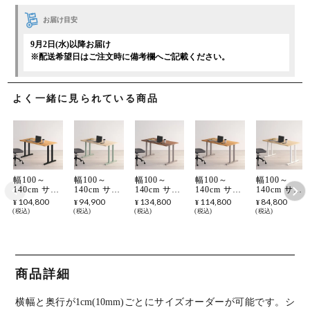
お届け目安
9月2日(水)以降お届け
※配送希望日はご注文時に備考欄へご記載ください。
よく一緒に見られている商品
幅100～
幅100～
幅100～
幅100～
幅100～
140cm サイ
140cm サイ
140cm サイ
140cm サイ
140cm サイ
ズオーダー
ズオーダー
ズオーダー
ズオーダー
ズオーダー
104,800
94,900
134,800
114,800
84,800
¥
¥
¥
¥
¥
テーブル
テーブル
テーブル
テーブル
テーブル
税込
税込
税込
税込
税込
Sizeno(シゼ
Sizeno(シゼ
Sizeno(シゼ
Sizeno(シゼ
Sizeno(シゼ
ノ) ダイニ
ノ) ダイニ
ノ) ダイニ
ノ) ダイニ
ノ) ダイニ
ングテーブ
ングテーブ
ングテーブ
ングテーブ
ングテーブ
ル ブラック
ル ハードメ
ル ウォール
ル ホワイト
ル ホワイト
チェリー 無
ープル 無垢
ナット 無垢
オーク 無垢
アッシュ 無
垢材 木製 T
材 木製 T字
材 木製 T字
材 木製 T字
垢材 木製 T
商品詳細
字脚 スチー
脚 スチール
脚 スチール
脚 スチール
字脚 スチー
ル脚 天然木
脚 天然木
脚 天然木
脚 天然木
ル脚 天然木
テーブル 長
テーブル 長
テーブル 長
テーブル 長
テーブル 長
横幅と奥行が1cm(10mm)ごとにサイズオーダーが可能です。
シ
方形 食卓テ
方形 食卓テ
方形 食卓テ
方形 食卓テ
方形 食卓テ