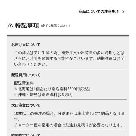
梱包サイズ
梱包1 / 幅1425×奥行820×高さ40mm
梱包2 / 幅770×奥
行800×高さ200mm
梱包3 / 幅300×奥行120×高さ40mm
商品についての注意事項
組立について
お客様組立の商品です。
特記事項
（必ずご確認ください）
備考
オーダー商品により、商品のイメージが違った、サイズ
が合わなかったなど、お客様都合での返品・交換はでき
かねます。
お届け日について
この商品は受注生産の為、複数注文や出荷量の多い時期などは
■天然木の性
■詳細■ ※サムネイルも併せてご確認ください。
さらにお時間を頂戴する可能性がございます。納期詳細はお問
質について■
い合わせください。
木目柄・色み
天然木ゆえに、一つとして同じ柄がないため、天板の色
について
配送費用について
み、明るさ、節の見え方などのご指定はできません。ま
た、複数注文の場合、同じ樹種でも見え方にばらつきは
配送費無料
ございます。天然木特有の個体差をお愉しみください。
※北海道は1個あたり別途送料5500円(税込)
※沖縄・離島は別途送料お見積り
質感について
天板にはウレタン塗装を施しておりますが(裏面は捨て
塗り)、樹種の違いや個体差によって、ざらつき感を感
大口注文について
じる場合がございます。天然木特有の質感としてご理解
10枚以上の発注の場合、分納または車上渡しにて納品となりま
ください。
す。
チャーター便を指定の場合は別途お見積りが必要となります。
三方向使用・
天板は三方向使用になっているため、裏面には凹凸感の
節について
ある節も入る場合がございます。
時間指定について