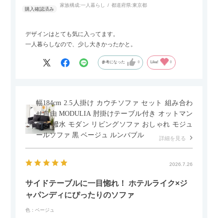
家族構成:
一人暮らし
都道府県:
東京都
デザインはとても気に入ってます。
一人暮らしなので、少し大きかったかと。
参考になった
0
Like!
0
幅184cm 2.5人掛け カウチソファ セット 組み合わ
せ自由 MODULIA 肘掛けテーブル付き オットマン
付き 撥水 モダン リビングソファ おしゃれ モジュ
ールソファ 黒 ベージュ ルンバブル
詳細を見る
2026.7.26
サイドテーブルに一目惚れ！ ホテルライク×ジ
ャパンディにぴったりのソファ
色：ベージュ