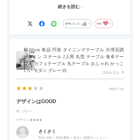
した。とても満足です！
続きを読む
セラミック天板が思った以上に滑りが良く、汚れも拭きやすい
ですがお皿もよく滑り…使い慣れるまでは少し気を付けなくて
はいけないかもしれません。天板が冷たいので冬にどうなるの
参考になった
0
Like!
0
かなというのも気になります。
幅105cm 単品 円形 ダイニングテーブル 大理石調
メラミン スチール 2人用 丸型 テーブル 食卓テー
ブル カフェテーブル 丸テーブル おしゃれ かっこ
いい モダン グレー 白
詳細を見る
2026.7.31
デザインはGOOD
色：グレー
デザイン
:★★★★
さくさく
年代:
20代
性別:
男性
住まい:
賃貸マンション