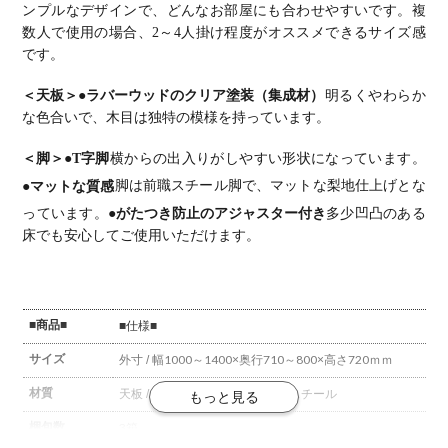
ーブル おし
ーブル おし
ーブル おし
ーブル おし
ーブル おし
ンプルなデザインで、どんなお部屋にも合わせやすいです。
複
ゃれ 北欧モ
ゃれ 北欧モ
ゃれ ウッデ
ゃれ ウッデ
ゃれ 北欧モ
数人で使用の場合、2～4人掛け程度がオススメできるサイズ感
ダン ダイニ
ダン ダイニ
ィモダン ダ
ィモダン ダ
ダン ダイニ
ング ナチュ
ング ナチュ
イニング ダ
イニング ブ
ング ナチュ
です。
ラル
ラル
ークブラウ
ラウン
ラル
ン
＜天板＞
●ラバーウッドのクリア塗装（集成材）
明るくやわらか
な色合いで、木目は独特の模様を持っています。
＜脚＞
●T字脚
横からの出入りがしやすい形状になっています。
●マットな質感
脚は前職スチール脚で、マットな梨地仕上げとな
っています。
●がたつき防止のアジャスター付き
多少凹凸のある
床でも安心してご使用いただけます。
■商品■
■仕様■
サイズ
外寸 / 幅1000～1400×奥行710～800×高さ720ｍｍ
材質
天板 / ラバーウッド(集成材)
脚 / スチール
梱包数
3箱