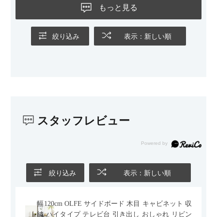
ないのもお気に入りのポイントです。さらに、わが家はソファ
もっと見る
の後ろ側を通ることも多い間取りなので、背面まできれいに仕
上げられているデザインも気に入っています。どの角度から見
ても美しく、空間の印象を損ないません。
絞り込み
表示：新しい順
カラーはベージュとグレージュの中間のような絶妙な色味で、
わが家のホテルライク×ジャパンディのインテリアにも自然にな
じみました。
子どもがいるので、撥水加工で汚れに強い生地なのもとても助
かっています。気兼ねなく使える安心感があります。
スタッフレビュー
また、カウチのように足を伸ばしてくつろげるスタイルが理想
だったので、それが叶って大満足です。オットマンは自由に動
かせるため、普段はカウチとして使い、来客時には離してスツ
ールとして使えるなど、使い勝手の良さも魅力だと感じていま
す。
絞り込み
表示：新しい順
幅120cm OLFE サイドボード 木目 キャビネット 収
納 ハイタイプ テレビ台 引き出し おしゃれ リビン