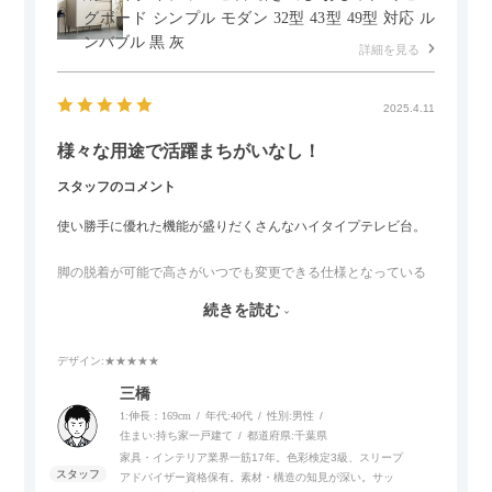
グボード シンプル モダン 32型 43型 49型 対応 ル
ンバブル 黒 灰
詳細を見る
2025.4.11
様々な用途で活躍まちがいなし！
スタッフのコメント
使い勝手に優れた機能が盛りだくさんなハイタイプテレビ台。
脚の脱着が可能で高さがいつでも変更できる仕様となっている
ので、リビングダイニングからベッドルームまで多目的な場面
続きを読む
でご使用いただけます。
デザイン
:★★★★★
また、補助テーブルとして使用可能なスライドテーブルや収納
内部にもプリンターなどが置けるスライド棚板がついているの
三橋
でテレビ台以外にもオフィスなどでの収納家具やリビングでの
1:伸長：169cm
年代:
40代
性別:
男性
サイドボードとして多目的な用途に対応しています。
住まい:
持ち家一戸建て
都道府県:
千葉県
家具・インテリア業界一筋17年。色彩検定3級、スリープ
アドバイザー資格保有。素材・構造の知見が深い。サッ
また、扉は横方向へのスライド式となっているので開閉時のス