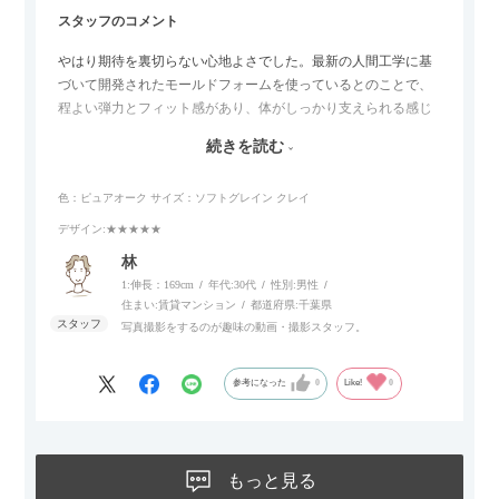
スタッフのコメント
やはり期待を裏切らない心地よさでした。最新の人間工学に基
づいて開発されたモールドフォームを使っているとのことで、
程よい弾力とフィット感があり、体がしっかり支えられる感じ
がします。長時間座っていても疲れにくいので、リビングでの
続きを読む
リラックスタイムによさそうでした。回転タイプなので、個人
的には狭いスペースでも立ち上がりがしやすい点が良かったで
色：ピュアオーク
サイズ：ソフトグレイン クレイ
す。
デザイン
:★★★★★
林
1:伸長：169cm
年代:
30代
性別:
男性
住まい:
賃貸マンション
都道府県:
千葉県
写真撮影をするのが趣味の動画・撮影スタッフ。
参考になった
0
Like!
0
もっと見る