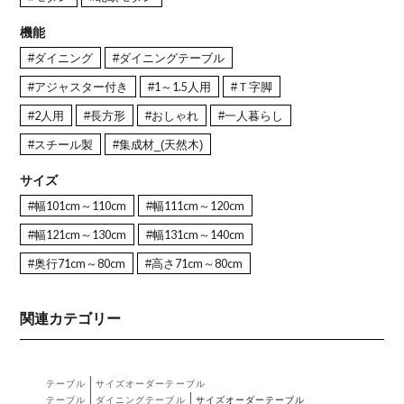
機能
#ダイニング
#ダイニングテーブル
#アジャスター付き
#1～1.5人用
#Ｔ字脚
#2人用
#長方形
#おしゃれ
#一人暮らし
#スチール製
#集成材_(天然木)
サイズ
#幅101cm～110cm
#幅111cm～120cm
#幅121cm～130cm
#幅131cm～140cm
#奥行71cm～80cm
#高さ71cm～80cm
関連カテゴリー
テーブル
サイズオーダーテーブル
テーブル
ダイニングテーブル
サイズオーダーテーブル