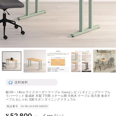
送料無料
幅100～140cm サイズオーダーテーブル Sizeno(シゼノ) ダイニングテーブル
ラバーウッド 集成材 木製 T字脚 スチール脚 天然木 テーブル 長方形 食卓テ
ーブル おしゃれ 北欧モダン ダイニング ナチュラル
商品番号
SO-TB-101478N-SRBTD
52,800
ポイント