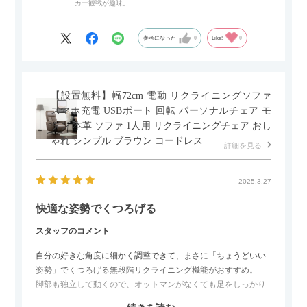
カー観戦が趣味。
ペースを最小限に抑えられ、省スペースでご利用いただけるの
もポイントです！
参考になった
0
Like!
0
【設置無料】幅72cm 電動 リクライニングソファ
スマホ充電 USBポート 回転 パーソナルチェア モ
ダン 本革 ソファ 1人用 リクライニングチェア おし
ゃれ シンプル ブラウン コードレス
詳細を見る
2025.3.27
快適な姿勢でくつろげる
スタッフのコメント
自分の好きな角度に細かく調整できて、まさに「ちょうどいい
姿勢」でくつろげる無段階リクライニング機能がおすすめ。
脚部も独立して動くので、オットマンがなくても足をしっかり
伸ばせたり、スイッチ部分にはUSBポートもついているので、