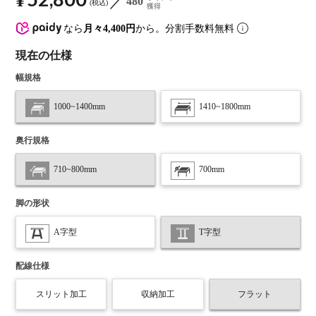
¥
480
税込
獲得
なら
月々4,400円
から。分割手数料無料
現在の仕様
幅規格
1000~1400mm
1410~1800mm
奥行規格
710~800mm
700mm
脚の形状
A字型
T字型
配線仕様
スリット加工
収納加工
フラット