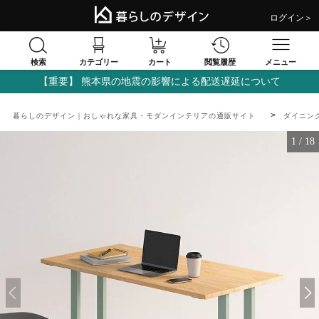
ログイン＞
検索
閲覧履歴
カテゴリー
カート
メニュー
【重要】 熊本県の地震の影響による配送遅延について
暮らしのデザイン｜おしゃれな家具・モダンインテリアの通販サイト
ダイニン
1
/
18