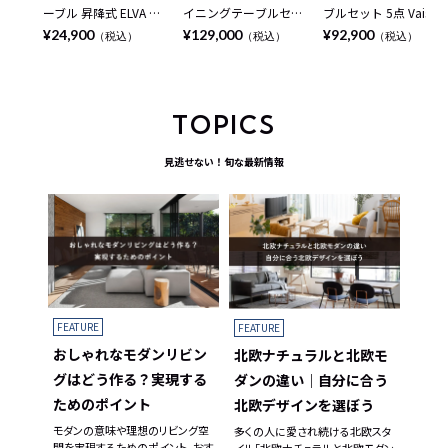
ーブル 昇降式 ELVA セ
イニングテーブルセッ
ブルセット 5点 Vais メ
ラミック天板 石目調
ト 円形 5点 LENAS モ
ラミン テーブル 北欧
¥24,900
¥129,000
¥92,900
（税込）
（税込）
（税込）
シンプル モダン ソフ
ルタル風 コンクリート
モダン ダイニングチェ
ァテーブル おしゃれ
調 丸テーブル 北欧モ
ア おしゃれ ダイニン
ナイトテーブル 寝室
ダン ダイニングチェア
グセット (幅150cm 食
リビング 黒 ブラック
おしゃれ (幅110cm 食
卓テーブル×1 食卓椅
TOPICS
ベージュ
卓テーブル×1 食卓椅
子×4) ルンバブル
子×4)
見逃せない！旬な最新情報
FEATURE
FEATURE
おしゃれなモダンリビン
北欧ナチュラルと北欧モ
グはどう作る？実現する
ダンの違い｜自分に合う
ためのポイント
北欧デザインを選ぼう
モダンの意味や理想のリビング空
多くの人に愛され続ける北欧スタ
間を実現するためのポイント、おす
イル「北欧ナチュラルと北欧モダン