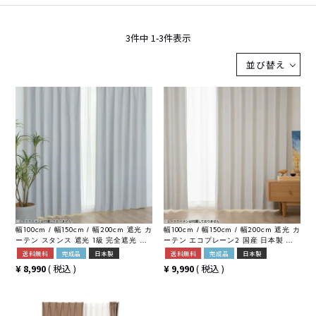
3
件中
1
-
3
件表示
並び替え
幅100cm / 幅150cm / 幅200cm 遮光 カ
幅100cm / 幅150cm / 幅200cm 遮光 カ
ーテン スタンス 遮光 1級 完全遮光 遮
ーテン エコプレーン2 国産 日本製 遮
音 遮熱 コーティング加工 形状記憶 多
光 1級 2級 防炎 遮熱 形状記憶 無地 ド
送料無料
完成品
日本製
送料無料
完成品
日本製
機能 省エネカーテン 無地 ドレープカ
レープカーテン 16色 全20サイズ
¥
8,990
税込
¥
9,990
税込
ーテン 15色 全20サイズ