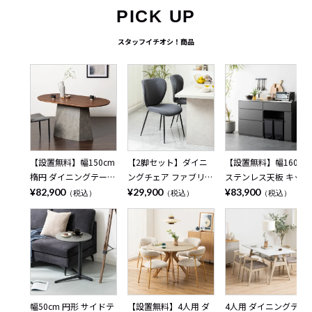
PICK UP
スタッフイチオシ！商品
【設置無料】幅150cm
【2脚セット】ダイニ
【設置無料】幅160cm
楕円 ダイニングテーブ
ングチェア ファブリッ
ステンレス天板 キッチ
ル オーバルテーブル 4
ク STONEA 布張り ス
ンカウンター MIRENIA
¥82,900
¥29,900
¥83,900
（税込）
（税込）
（税込）
人掛け ALT 木目 大理石
チール脚 肘なし チェ
引き出し 収納 作業台
調 ウッディモダン テ
アー モダン 椅子 リビ
キッチン棚 ゴミ箱上収
ーブル 4人 食卓テーブ
ングチェア 食卓椅子
納 レンジ台 シンプル
ル おしゃれ ブラウン
おしゃれ ベージュ ブ
モダン 食器棚 おしゃ
ナチュラル
ラウン グレー
れ 黒 ブラック グレー
日本製 完成品
幅50cm 円形 サイドテ
【設置無料】4人用 ダ
4人用 ダイニングテー