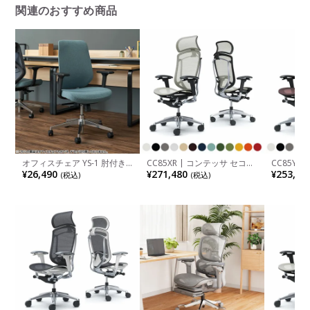
関連のおすすめ商品
オフィスチェア YS-1 肘付き
CC85XR | コンテッサ セコン
CC85YR
キャスター付き ランバーサポ
ダ Contessa II 2 エクストラ
ダ Conte
¥26,490
¥271,480
¥253,44
(税込)
(税込)
ート シンクロロッキング 人
ハイバック 大型固定ヘッドレ
ハイバッ
間工学 メッシュ ファブリッ
スト 座メッシュ アジャスト
スト 座メ
ク ワークチェア 事務椅子 お
アーム ポリッシュフレーム
アーム シ
しゃれ 黒 グリーン ブルー
ブラックボディ ウレタンキャ
ラックボ
スター (オカムラ)
ター (オカ