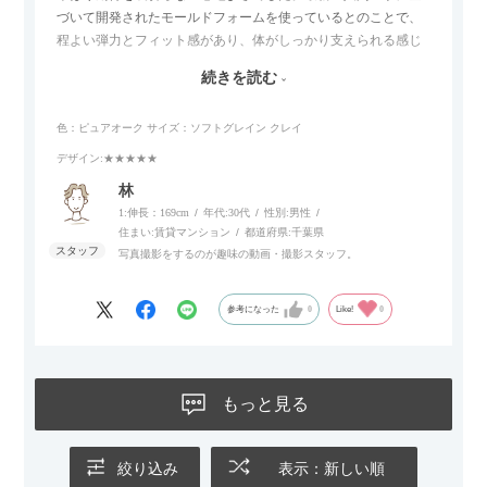
づいて開発されたモールドフォームを使っているとのことで、
程よい弾力とフィット感があり、体がしっかり支えられる感じ
がします。長時間座っていても疲れにくいので、リビングでの
続きを読む
リラックスタイムによさそうでした。回転タイプなので、個人
的には狭いスペースでも立ち上がりがしやすい点が良かったで
色：ピュアオーク
サイズ：ソフトグレイン クレイ
す。
デザイン
:★★★★★
林
1:伸長：169cm
年代:
30代
性別:
男性
住まい:
賃貸マンション
都道府県:
千葉県
写真撮影をするのが趣味の動画・撮影スタッフ。
参考になった
0
Like!
0
もっと見る
絞り込み
表示：新しい順