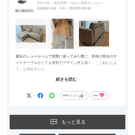
年代:
30代
性別:
女性
住まい:
賃貸マンション
家族構成:
夫婦・子供
都道府県:
東京都
横浜のショールームで実際に座ってみた際に、肘掛け部分のサ
イドテーブルがとても便利でデザイン性も高く、「これにしよ
う」と決めました。
続きを読む
サイズは2.5人掛けですが、幅184cmとコンパクトなので圧迫感
がなく、わが家にはちょうど良いサイズ感でした。200cmのラ
グとのバランスもぴったりで、リビング全体がすっきり見えま
参考になった
1
Like!
1
す。
黒いスチール脚のおかげで抜け感があり、見た目が重たくなら
ないのもお気に入りのポイントです。さらに、わが家はソファ
もっと見る
の後ろ側を通ることも多い間取りなので、背面まできれいに仕
上げられているデザインも気に入っています。どの角度から見