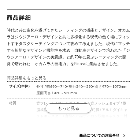
ックパネル
イトパネル
イトパネル
ックパネル
キパネル ポ
ブラック脚
ホワイト脚
ポリッシュ
ポリッシュ
リッシュ脚
ブラックボ
ホワイトボ
脚 ホワイト
脚 ブラック
ホワイトボ
ディ オカム
ディ オカム
ボディ オカ
ボディ オカ
ディ オカム
商品詳細
ラ
ラ オフィス
ムラ オフィ
ムラ
ラ オフィス
チェア おし
スチェア お
チェア おし
ゃれ 完成品
しゃれ 完成
ゃれ 完成品
時代と共に進化を遂げてきたシーティングの機能とデザイン。
オカム
品
ラはジウジアーロ・デザインと共に多様化する現代の働く場にフィッ
トするタスクシーティングについて改めて考えました。
現代にマッチ
する斬新なデザインと機能性を求め、自動車デザインで培われた「ジ
ウジアーロ・デザインの美意識」と約70年に及ぶシーティングの開
発で培われた「オカムラの技術力」をFinoraに集結させました。
商品詳細をもっと見る
サイズ(本体)
外寸 / 幅690～740×奥行540～590×高さ970～1070mm
座面高さ / 420～520mm
材質
背フレーム / アルミダイキャスト
背メッシュタイプ / 樹
脂成型品(PA-GF)
座 / 樹脂成型品(PP)
脚 / アルミダイキャ
スト
キャスター / 直径60mmナイロン双輪キャスター
肘
パッド / 樹脂成型品
肘本体 / アルミダイキャスト、樹脂
成型品
商品についての注意事項