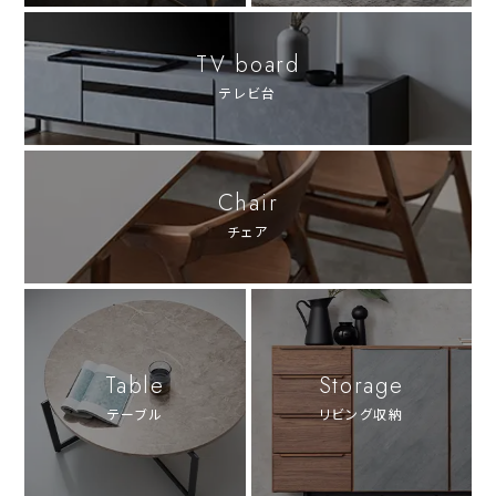
TV board
テレビ台
Chair
チェア
Table
Storage
テーブル
リビング収納