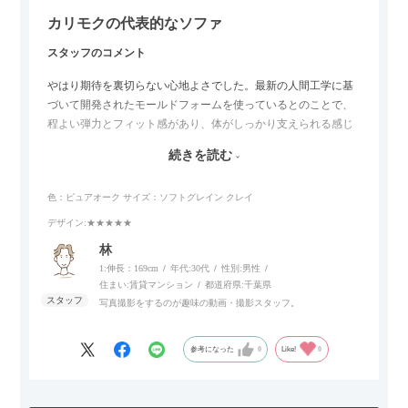
カリモクの代表的なソファ
スタッフのコメント
やはり期待を裏切らない心地よさでした。最新の人間工学に基
づいて開発されたモールドフォームを使っているとのことで、
程よい弾力とフィット感があり、体がしっかり支えられる感じ
がします。長時間座っていても疲れにくいので、リビングでの
続きを読む
リラックスタイムによさそうでした。回転タイプなので、個人
的には狭いスペースでも立ち上がりがしやすい点が良かったで
色：ピュアオーク
サイズ：ソフトグレイン クレイ
す。
デザイン
:★★★★★
林
1:伸長：169cm
年代:
30代
性別:
男性
住まい:
賃貸マンション
都道府県:
千葉県
写真撮影をするのが趣味の動画・撮影スタッフ。
参考になった
0
Like!
0