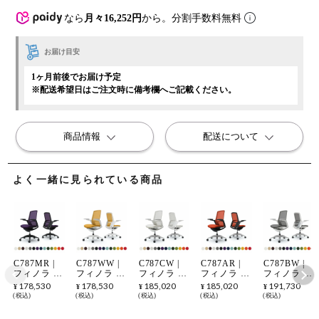
なら
月々16,252円
から。分割手数料無料
お届け目安
1ヶ月前後でお届け予定
※配送希望日はご注文時に備考欄へご記載ください。
商品情報
配送について
よく一緒に見られている商品
C787MR |
C787WW |
C787CW |
C787AR |
C787BW |
フィノラ ハ
フィノラ ハ
フィノラ ハ
フィノラ ハ
フィノラ ハ
イバック 座
イバック 座
イバック 座
イバック 座
イバック 座
178,530
178,530
185,020
185,020
191,730
¥
¥
¥
¥
¥
クッション
クッション
クッション
クッション
クッション
税込
税込
税込
税込
税込
アジャスト
アジャスト
アジャスト
アジャスト
アジャスト
アーム ブラ
アーム ホワ
アーム ホワ
アーム ブラ
アーム メッ