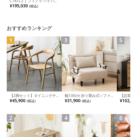
C787CZ | フィノラ ハイバッ
ク 座クッション アジャスト
¥195,030
(税込)
アーム ホワイトパネル ポリ
ッシュ脚 ホワイトボディ ラ
ンバーサポート付き オカムラ
おすすめランキング
1
3
5
【2脚セット】ダイニングチ
幅100cm 折り畳み式ソファ
【設置無料
ェア 木製 LUGA 肘付き チェ
ベッド コンパクト リクライ
チンカウ
¥45,900
¥31,900
¥102,00
(税込)
(税込)
ア 天然木 リビング椅子 板座
ニング カウチスタイル 省ス
板 引き出
食卓椅子 おしゃれ ウッドチ
ペース ファブリック
箱スペース
ェア アッシュ 和モダン ナチ
ンジ台 キ
ュラル ブラウン 完成品
れ ウッデ
2
4
6
ル グレー