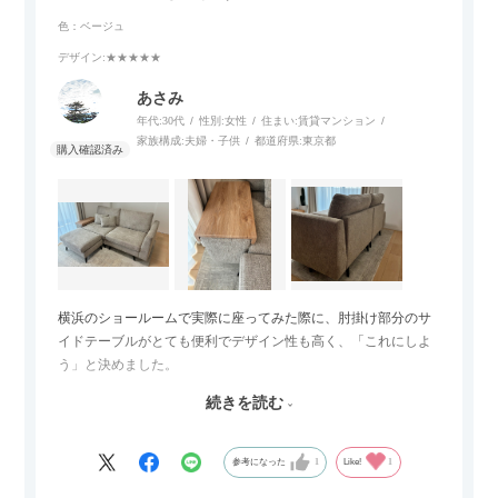
色：ベージュ
デザイン
:★★★★★
あさみ
年代:
30代
性別:
女性
住まい:
賃貸マンション
家族構成:
夫婦・子供
都道府県:
東京都
横浜のショールームで実際に座ってみた際に、肘掛け部分のサ
イドテーブルがとても便利でデザイン性も高く、「これにしよ
う」と決めました。
続きを読む
サイズは2.5人掛けですが、幅184cmとコンパクトなので圧迫感
がなく、わが家にはちょうど良いサイズ感でした。200cmのラ
グとのバランスもぴったりで、リビング全体がすっきり見えま
参考になった
1
Like!
1
す。