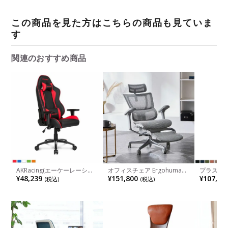
この商品を見た方はこちらの商品も見ていま
す
関連のおすすめ商品
AKRacing(エーケーレーシン
オフィスチェア Ergohuman
プラス ベ
グ) Nitro V2 ゲーミングチェ
エルゴヒューマン FIT2
ア KD-B
¥48,239
¥151,800
¥107,80
(税込)
(税込)
ア アームレスト ヘッドレス
Ottoman FIT2-LPL-DR フィッ
プ エクス
ト ランバーサポート オフィ
ト2 オットマン ワークチェア
ークグレ
スチェア
おしゃれ メッシュチェア 独
ト肘
立ランバーサポート 前傾チル
ト【エルゴヒューマン 正規販
売店】