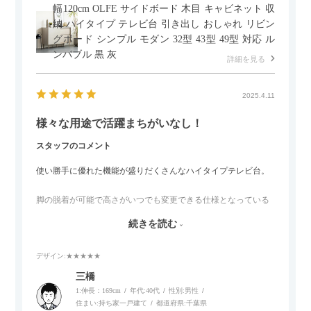
幅120cm OLFE サイドボード 木目 キャビネット 収
納 ハイタイプ テレビ台 引き出し おしゃれ リビン
グボード シンプル モダン 32型 43型 49型 対応 ル
ンバブル 黒 灰
詳細を見る
2025.4.11
様々な用途で活躍まちがいなし！
スタッフのコメント
使い勝手に優れた機能が盛りだくさんなハイタイプテレビ台。
脚の脱着が可能で高さがいつでも変更できる仕様となっている
ので、リビングダイニングからベッドルームまで多目的な場面
続きを読む
でご使用いただけます。
デザイン
:★★★★★
また、補助テーブルとして使用可能なスライドテーブルや収納
内部にもプリンターなどが置けるスライド棚板がついているの
三橋
でテレビ台以外にもオフィスなどでの収納家具やリビングでの
1:伸長：169cm
年代:
40代
性別:
男性
サイドボードとして多目的な用途に対応しています。
住まい:
持ち家一戸建て
都道府県:
千葉県