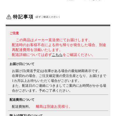
座
クッション
機能・特徴
・アンクルチルトリクライニング(リクライニング角度
特記事項
23度)
くるぶしの動きを中心として背と座がシンクロ
（必ずご確認ください）
してスライドします。
・アジャストアーム(4Dアーム)
肘パッド部の上下100mm(1D)、角度は内側15度、外側
7.5度(2D)、
前後50mm(3D)、左右方向25mmずつ
ご注意
(4D)の調節が可能です。
・座面高さ調節(ストローク
この商品はメーカー直送便にてお届けします。
100mm)
・座面奥行き調整(ストローク50mm)
・リクラ
配送時のお客様不在による持ち帰りが発生した場合、別途
イニングの固定・解除
・リクライニング反発力強弱調整
再配達費用を頂戴いたします。
配送詳細については必ず
こちら
をご確認ください。
生産国
日本
お届け日について
保証について
1～8年保証(部位により保証期間が変わります)
※社団法
お届け日(発送予定)は在庫がある場合の最短納期表示です。
人日本オフィス家具協会(JOIFA)規定に基づく
※詳しく
在庫切れの場合、ご注文確定後の受注生産となり、お届けまで
は
こちら
の保証ページをご確認ください。
1カ月以上お待ちいただく場合がございます。
また、配送日のご連絡につきましてご案内にお時間がかかる場
組み立て
完成品
合がございます。予めご了承ください。
備考
・異硬度クッション
座面前方は太ももを圧迫しないよ
配送費用について
うに柔らかく、後方は臀部を支えるために硬めのクッシ
ョンを採用。
・ランバーサポート付き(上下60mm調節
配送費無料。
離島は別途お見積り。
可能)
・グリーン購入法適合商品
階上げ(階下げ)について