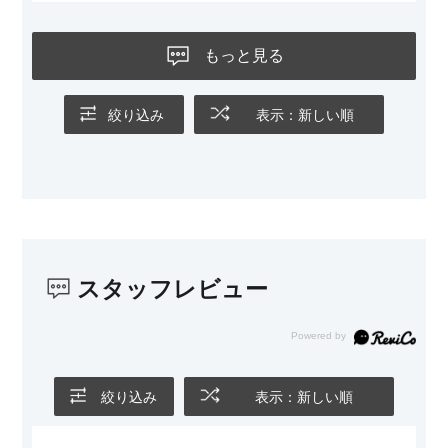
黒いスチール脚のおかげで抜け感があり、見た目が重たくなら
ないのもお気に入りのポイントです。さらに、わが家はソファ
もっと見る
の後ろ側を通ることも多い間取りなので、背面まできれいに仕
上げられているデザインも気に入っています。どの角度から見
ても美しく、空間の印象を損ないません。
絞り込み
表示：新しい順
カラーはベージュとグレージュの中間のような絶妙な色味で、
わが家のホテルライク×ジャパンディのインテリアにも自然にな
じみました。
子どもがいるので、撥水加工で汚れに強い生地なのもとても助
かっています。気兼ねなく使える安心感があります。
スタッフレビュー
また、カウチのように足を伸ばしてくつろげるスタイルが理想
だったので、それが叶って大満足です。オットマンは自由に動
かせるため、普段はカウチとして使い、来客時には離してスツ
ールとして使えるなど、使い勝手の良さも魅力だと感じていま
す。
絞り込み
表示：新しい順