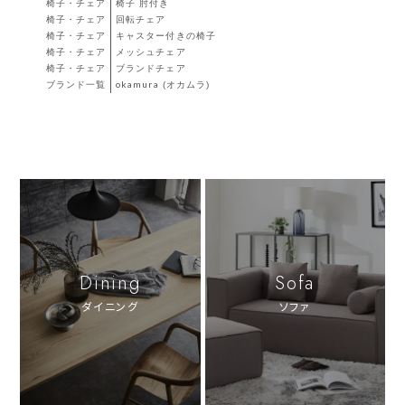
椅子・チェア
椅子 肘付き
椅子・チェア
回転チェア
椅子・チェア
キャスター付きの椅子
椅子・チェア
メッシュチェア
椅子・チェア
ブランドチェア
ブランド一覧
okamura (オカムラ)
Dining
Sofa
ダイニング
ソファ