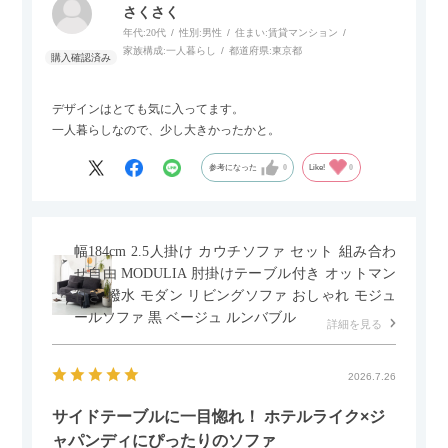
さくさく
年代:
20代
性別:
男性
住まい:
賃貸マンション
家族構成:
一人暮らし
都道府県:
東京都
デザインはとても気に入ってます。
一人暮らしなので、少し大きかったかと。
参考になった
0
Like!
0
幅184cm 2.5人掛け カウチソファ セット 組み合わ
せ自由 MODULIA 肘掛けテーブル付き オットマン
付き 撥水 モダン リビングソファ おしゃれ モジュ
ールソファ 黒 ベージュ ルンバブル
詳細を見る
2026.7.26
サイドテーブルに一目惚れ！ ホテルライク×ジ
ャパンディにぴったりのソファ