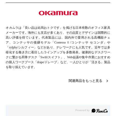
オカムラは「良い品は結局おトクです」を掲げる日本有数のオフィス家具
メーカーです。海外にも支店が多くあり、その品質とデザインは国際的に
高い評価を得ています。代表製品には、国内外で愛用される高機能チェ
ア、コンテッサの後継モデル「Contessa Ⅱ/コンテッサ セコンダ」や
「sylphy/シルフィー」などがあり、テレワークにも人気です。近年では多
様化する働き方に着目したラインアップを多数発表。健康的なデスクワー
クに繋がる昇降デスク「Swift/スイフト」、Web会議や集中作業におすすめ
の個人ワークブース「drape/ドレープ」など、一人ひとりが「活きる」製品
を取り揃えています。
関連商品をもっと見る