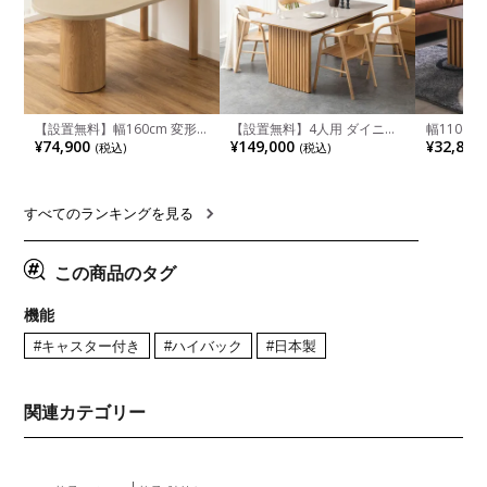
【設置無料】幅160cm 変形
【設置無料】4人用 ダイニン
幅110cm
半円 ダイニングテーブル モ
グテーブルセット 5点 LUGA
木目調 リ
¥74,900
¥149,000
¥32,800
(税込)
(税込)
ルタル風 LENAS コンクリー
セラミックテーブル おしゃれ
付き 長方
ト調 木脚 北欧モダン テーブ
ダイニングチェア 和モダン
ブル おし
ル 4人 食卓テーブル おしゃれ
ナチュラル ブラウン(幅
ブル 格子
ナチュラルモダン 韓国インテ
165cm 食卓テーブル×1 食卓
レー ナチ
リア風 グレージュ
椅子×4)
すべてのランキングを見る
この商品のタグ
機能
#キャスター付き
#ハイバック
#日本製
関連カテゴリー