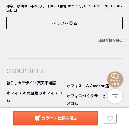
神奈川県横浜市中区元町5丁⽬201番地 オセアン元町ビル MODERN THEORY
Lab. 1F
マップを見る
店舗詳細を見る
GROUP SITES
暮らしのデザイン 楽天市場店
オフィスコム Amazon店
オフィス家具通販のオフィスコ
オフィスづくりサービス オフィ
ム
スコム
オフィスコム 楽天市場店
オフィスコム 見積り比較 Pro
カラー／仕様を選ぶ
オフィスコム Yahoo!ショッピン
グ店