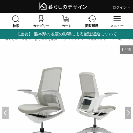
ログイン＞
検索
閲覧履歴
カテゴリー
カート
メニュー
【重要】 熊本県の地震の影響による配送遅延について
暮らしのデザイン｜おしゃれな家具・モダンインテリアの通販サイト
椅子・チ
1
/
19