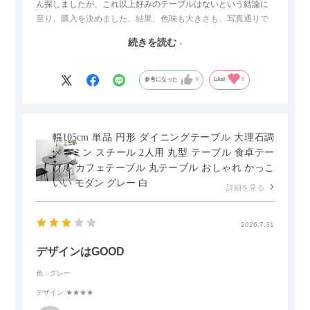
ん探しましたが、これ以上好みのテーブルはないという結論に
至り、購入を決めました。結果、色味も大きさも、写真通りで
した。とても満足です！
続きを読む
セラミック天板が思った以上に滑りが良く、汚れも拭きやすい
ですがお皿もよく滑り…使い慣れるまでは少し気を付けなくて
はいけないかもしれません。天板が冷たいので冬にどうなるの
参考になった
0
Like!
0
かなというのも気になります。
幅105cm 単品 円形 ダイニングテーブル 大理石調
メラミン スチール 2人用 丸型 テーブル 食卓テー
ブル カフェテーブル 丸テーブル おしゃれ かっこ
いい モダン グレー 白
詳細を見る
2026.7.31
デザインはGOOD
色：グレー
デザイン
:★★★★