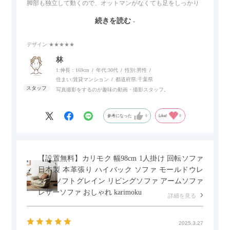
脚部も独立して動くので、オットマンがなくても足をしっかり
伸ばせたり、スイッチ部分にはUSBポートもついているので、
続きを読む
スマホやタブレットを充電しながらリラックスできるのが嬉し
いポイント。
デザイン
:★★★★★
個人的にはコードレス＆充電式なので、コンセントの場所を気
林
にせず、好きな場所に置けるのが画期的に感じました。
1:伸長：169cm
年代:
30代
性別:
男性
住まい:
賃貸マンション
都道府県:
千葉県
写真撮影をするのが趣味の動画・撮影スタッフ。
参考になった
0
Like!
0
【設置無料】カリモク 幅98cm 1人掛け 回転ソファ
日本製 本革張り ハイバック ソファ モールドウレ
タン ソフトグレイン リビングソファ アームソファ
レザーソファ おしゃれ karimoku
詳細を見る
2025.3.27