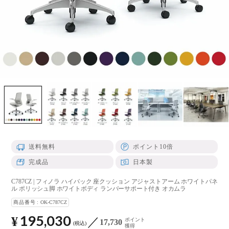
送料無料
ポイント10倍
完成品
日本製
C787CZ | フィノラ ハイバック 座クッション アジャストアーム ホワイトパネ
ル ポリッシュ脚 ホワイトボディ ランバーサポート付き オカムラ
商品番号
OK-C787CZ
195,030
¥
ポイント
17,730
税込
獲得