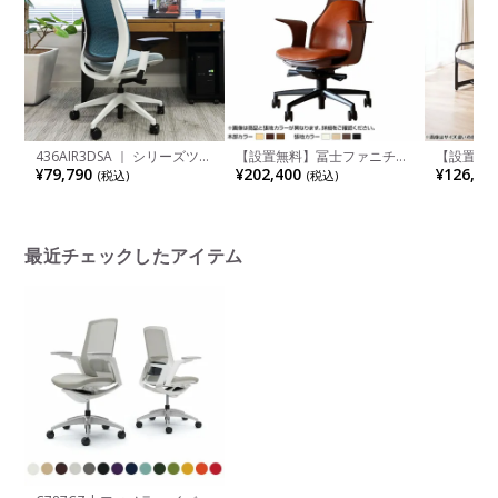
436AIR3DSA ｜ シリーズツー
【設置無料】冨士ファニチア
【設置無
Series2 シーガルフレーム
デスクチェア 日本製 DEN 肘
楽々チェア
¥79,790
¥202,400
¥126,50
(税込)
(税込)
Seagull frame 4Dアーム 可動
付き ソフトレザー張り ロッ
さ40cm
ランバーサポート 背エアバッ
キング 昇降 キャスター付き
付き 天然
ク/シーガル＋3Dマイクロニ
オフィスチェア レザーチェア
イバック
ット 座クロス張り
在宅ワーク おしゃれ
ア パーソ
Steelcase(スチールケース)
れ
最近チェックしたアイテム