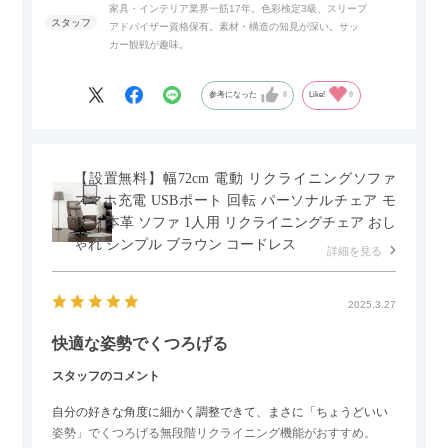
家具・インテリア業界一筋17年。色彩検定3級、スリープ
アドバイザー資格保有。素材・構造の知見が深い。サッ
また、扉は横方向へのスライド式となっているので開閉時のス
カー観戦が趣味。
ペースを最小限に抑えられ、省スペースでご利用いただけるの
もポイントです！
参考になった
0
Like!
0
【設置無料】幅72cm 電動 リクライニングソファ
スマホ充電 USBポート 回転 パーソナルチェア モ
ダン 本革 ソファ 1人用 リクライニングチェア おし
ゃれ シンプル ブラウン コードレス
詳細を見る
2025.3.27
快適な姿勢でくつろげる
スタッフのコメント
自分の好きな角度に細かく調整できて、まさに「ちょうどいい
姿勢」でくつろげる無段階リクライニング機能がおすすめ。