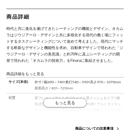
ックパネル
イトパネル
イトパネル
ックパネル
キパネル ポ
ブラック脚
ホワイト脚
ポリッシュ
ポリッシュ
リッシュ脚
ブラックボ
ホワイトボ
脚 ホワイト
脚 ブラック
ホワイトボ
ディ オカム
ディ オカム
ボディ オカ
ボディ オカ
ディ オカム
商品詳細
ラ
ラ オフィス
ムラ オフィ
ムラ
ラ オフィス
チェア おし
スチェア お
チェア おし
ゃれ 完成品
しゃれ 完成
ゃれ 完成品
時代と共に進化を遂げてきたシーティングの機能とデザイン。
オカム
品
ラはジウジアーロ・デザインと共に多様化する現代の働く場にフィッ
トするタスクシーティングについて改めて考えました。
現代にマッチ
する斬新なデザインと機能性を求め、自動車デザインで培われた「ジ
ウジアーロ・デザインの美意識」と約70年に及ぶシーティングの開
発で培われた「オカムラの技術力」をFinoraに集結させました。
商品詳細をもっと見る
サイズ(本体)
外寸 / 幅690～740×奥行540～590×高さ970～1070mm
座面高さ / 420～520mm
材質
背フレーム / アルミダイキャスト
背メッシュタイプ / 樹
脂成型品(PA-GF)
座 / 樹脂成型品(PP)
脚 / アルミダイキャ
スト
キャスター / 直径60mmナイロン双輪キャスター
肘
パッド / 樹脂成型品
肘本体 / アルミダイキャスト、樹脂
成型品
商品についての注意事項