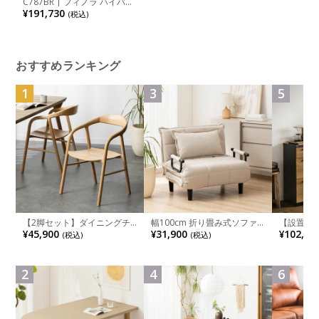
C787BR | フィノラ ハイバッ
ク 座クッション アジャスト
¥191,730
(税込)
アーム メッキパネル ポリッ
シュ脚 ブラックボディ オカ
ムラ
おすすめランキング
1
3
5
【2脚セット】ダイニングチ
幅100cm 折り畳み式ソファ
【設置無料
ェア 木製 LUGA 肘付き チェ
ベッド コンパクト リクライ
チンカウ
¥45,900
¥31,900
¥102,00
(税込)
(税込)
ア 天然木 リビング椅子 板座
ニング カウチスタイル 省ス
板 引き出
食卓椅子 おしゃれ ウッドチ
ペース ファブリック
箱スペース
ェア アッシュ 和モダン ナチ
ンジ台 キ
ュラル ブラウン 完成品
れ ウッデ
2
4
6
ル グレー