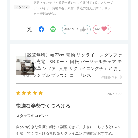
家具・インテリア業界一筋17年。色彩検定3級、スリープ
アドバイザー資格保有。素材・構造の知見が深い。サッ
また、扉は横方向へのスライド式となっているので開閉時のス
カー観戦が趣味。
ペースを最小限に抑えられ、省スペースでご利用いただけるの
もポイントです！
参考になった
0
Like!
0
【設置無料】幅72cm 電動 リクライニングソファ
スマホ充電 USBポート 回転 パーソナルチェア モ
ダン 本革 ソファ 1人用 リクライニングチェア おし
ゃれ シンプル ブラウン コードレス
詳細を見る
2025.3.27
快適な姿勢でくつろげる
スタッフのコメント
自分の好きな角度に細かく調整できて、まさに「ちょうどいい
姿勢」でくつろげる無段階リクライニング機能がおすすめ。