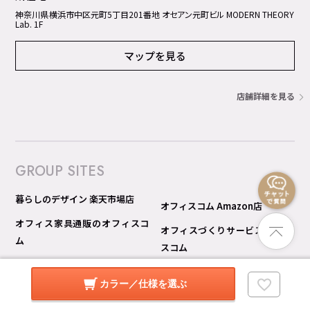
神奈川県横浜市中区元町5丁⽬201番地 オセアン元町ビル MODERN THEORY
Lab. 1F
マップを見る
店舗詳細を見る
GROUP SITES
暮らしのデザイン 楽天市場店
オフィスコム Amazon店
オフィス家具通販のオフィスコ
オフィスづくりサービス オフィ
ム
スコム
オフィスコム 楽天市場店
オフィスコム 見積り比較 Pro
カラー／仕様を選ぶ
オフィスコム Yahoo!ショッピン
グ店