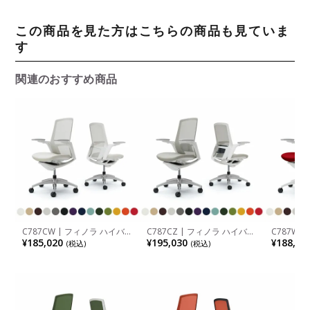
この商品を見た方はこちらの商品も見ていま
す
関連のおすすめ商品
C787CW | フィノラ ハイバッ
C787CZ | フィノラ ハイバッ
C787WZ
ク 座クッション アジャスト
ク 座クッション アジャスト
ク 座クッ
¥185,020
¥195,030
¥188,54
(税込)
(税込)
アーム ホワイトパネル ポリ
アーム ホワイトパネル ポリ
アーム ホ
ッシュ脚 ホワイトボディ オ
ッシュ脚 ホワイトボディ ラ
イト脚 ホ
カムラ
ンバーサポート付き オカムラ
バーサポ