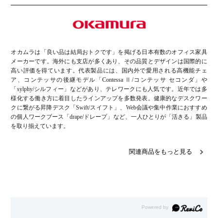
オカムラは「良い品は結局おトクです」を掲げる日本有数のオフィス家具
メーカーです。海外にも支店が多くあり、その品質とデザインは国際的に
高い評価を得ています。代表製品には、国内外で愛用される高機能チェ
ア、コンテッサの後継モデル「Contessa Ⅱ/コンテッサ セコンダ」や
「sylphy/シルフィー」などがあり、テレワークにも人気です。近年では多
様化する働き方に着目したラインアップを多数発表。健康的なデスクワー
クに繋がる昇降デスク「Swift/スイフト」、Web会議や集中作業におすすめ
の個人ワークブース「drape/ドレープ」など、一人ひとりが「活きる」製品
を取り揃えています。
関連商品をもっと見る