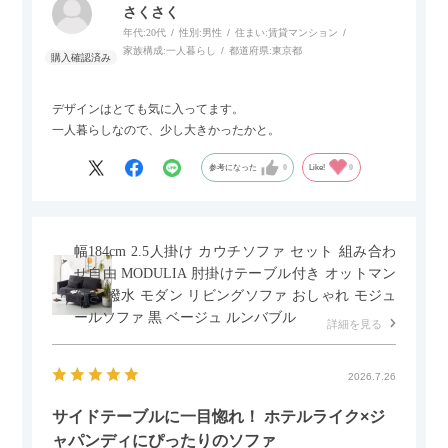
さくさく
年代:
20代
性別:
男性
住まい:
賃貸マンション
家族構成:
一人暮らし
都道府県:
東京都
デザインはとても気に入ってます。
一人暮らしなので、少し大きかったかと。
参考になった
0
Like!
0
幅184cm 2.5人掛け カウチソファ セット 組み合わ
せ自由 MODULIA 肘掛けテーブル付き オットマン
付き 撥水 モダン リビングソファ おしゃれ モジュ
ールソファ 黒 ベージュ ルンバブル
詳細を見る
2026.7.26
サイドテーブルに一目惚れ！ ホテルライク×ジ
ャパンディにぴったりのソファ