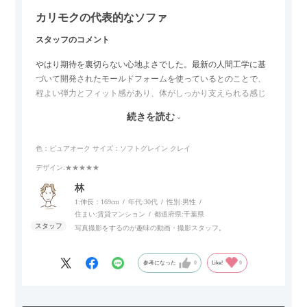
カリモクの代表的なソファ
スタッフのコメント
やはり期待を裏切らない心地よさでした。最新の人間工学に基
づいて開発されたモールドフォームを使っているとのことで、
程よい弾力とフィット感があり、体がしっかり支えられる感じ
がします。長時間座っていても疲れにくいので、リビングでの
続きを読む
リラックスタイムによさそうでした。回転タイプなので、個人
的には狭いスペースでも立ち上がりがしやすい点が良かったで
色：ピュアオーク
サイズ：ソフトグレイン クレイ
す。
デザイン
:★★★★★
林
1:伸長：169cm
年代:
30代
性別:
男性
住まい:
賃貸マンション
都道府県:
千葉県
写真撮影をするのが趣味の動画・撮影スタッフ。
参考になった
0
Like!
0