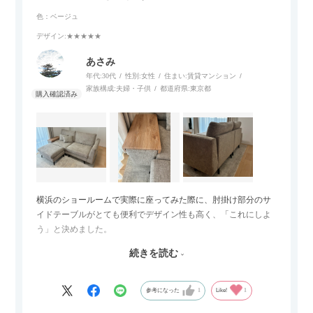
色：ベージュ
デザイン
:★★★★★
あさみ
年代:
30代
性別:
女性
住まい:
賃貸マンション
家族構成:
夫婦・子供
都道府県:
東京都
横浜のショールームで実際に座ってみた際に、肘掛け部分のサ
イドテーブルがとても便利でデザイン性も高く、「これにしよ
う」と決めました。
続きを読む
サイズは2.5人掛けですが、幅184cmとコンパクトなので圧迫感
がなく、わが家にはちょうど良いサイズ感でした。200cmのラ
グとのバランスもぴったりで、リビング全体がすっきり見えま
参考になった
1
Like!
1
す。