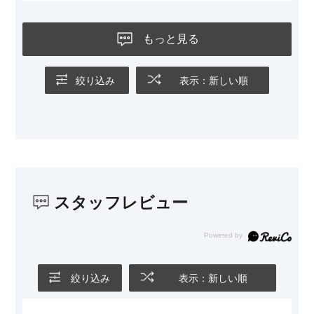
黒いスチール脚のおかげで抜け感があり、見た目が重たくなら
ないのもお気に入りのポイントです。さらに、わが家はソファ
もっと見る
の後ろ側を通ることも多い間取りなので、背面まできれいに仕
上げられているデザインも気に入っています。どの角度から見
ても美しく、空間の印象を損ないません。
絞り込み
表示：新しい順
カラーはベージュとグレージュの中間のような絶妙な色味で、
わが家のホテルライク×ジャパンディのインテリアにも自然にな
じみました。
子どもがいるので、撥水加工で汚れに強い生地なのもとても助
かっています。気兼ねなく使える安心感があります。
スタッフレビュー
また、カウチのように足を伸ばしてくつろげるスタイルが理想
だったので、それが叶って大満足です。オットマンは自由に動
かせるため、普段はカウチとして使い、来客時には離してスツ
ールとして使えるなど、使い勝手の良さも魅力だと感じていま
す。
絞り込み
表示：新しい順