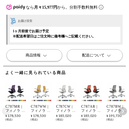
なら
月々15,977円
から。分割手数料無料
お届け目安
1ヶ月前後でお届け予定
※配送希望日はご注文時に備考欄へご記載ください。
商品情報
配送について
よく一緒に見られている商品
C787MR |
C787WW |
C787CW |
C787AR |
C787BW |
フィノラ ハ
フィノラ ハ
フィノラ ハ
フィノラ ハ
フィノラ ハ
イバック 座
イバック 座
イバック 座
イバック 座
イバック 座
178,530
178,530
185,020
185,020
191,730
¥
¥
¥
¥
¥
クッション
クッション
クッション
クッション
クッション
税込
税込
税込
税込
税込
アジャスト
アジャスト
アジャスト
アジャスト
アジャスト
アーム ブラ
アーム ホワ
アーム ホワ
アーム ブラ
アーム メッ