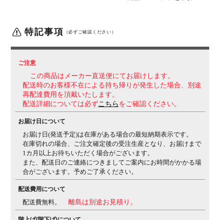
座
クッション
機能・特徴
・アンクルチルトリクライニング(リクライニング角度
特記事項
23度)
くるぶしの動きを中心として背と座がシンクロ
（必ずご確認ください）
してスライドします。
・アジャストアーム(4Dアーム)
肘パッド部の上下100mm(1D)、角度は内側15度、外側
7.5度(2D)、
前後50mm(3D)、左右方向25mmずつ
ご注意
(4D)の調節が可能です。
・座面高さ調節(ストローク
この商品はメーカー直送便にてお届けします。
100mm)
・座面奥行き調整(ストローク50mm)
・リクラ
配送時のお客様不在による持ち帰りが発生した場合、別途
イニングの固定・解除
・リクライニング反発力強弱調整
再配達費用を頂戴いたします。
配送詳細については必ず
こちら
をご確認ください。
生産国
日本
お届け日について
保証について
1～8年保証(部位により保証期間が変わります)
※社団法
お届け日(発送予定)は在庫がある場合の最短納期表示です。
人日本オフィス家具協会(JOIFA)規定に基づく
※詳しく
在庫切れの場合、ご注文確定後の受注生産となり、お届けまで
は
こちら
の保証ページをご確認ください。
1カ月以上お待ちいただく場合がございます。
また、配送日のご連絡につきましてご案内にお時間がかかる場
組み立て
完成品
合がございます。予めご了承ください。
備考
・異硬度クッション
座面前方は太ももを圧迫しないよ
配送費用について
うに柔らかく、後方は臀部を支えるために硬めのクッシ
ョンを採用。
・グリーン購入法適合商品
配送費無料。
離島は別途お見積り。
階上げ(階下げ)について