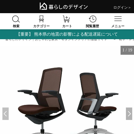
ログイン＞
検索
閲覧履歴
カテゴリー
カート
メニュー
【重要】 熊本県の地震の影響による配送遅延について
暮らしのデザイン｜おしゃれな家具・モダンインテリアの通販サイト
椅子・チ
1
/
19