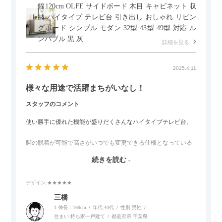
幅120cm OLFE サイドボード 木目 キャビネット 収
納 ハイタイプ テレビ台 引き出し おしゃれ リビン
グボード シンプル モダン 32型 43型 49型 対応 ル
ンバブル 黒 灰
詳細を見る
2025.4.11
様々な用途で活躍まちがいなし！
スタッフのコメント
使い勝手に優れた機能が盛りだくさんなハイタイプテレビ台。
脚の脱着が可能で高さがいつでも変更できる仕様となっている
ので、リビングダイニングからベッドルームまで多目的な場面
続きを読む
でご使用いただけます。
デザイン
:★★★★★
また、補助テーブルとして使用可能なスライドテーブルや収納
内部にもプリンターなどが置けるスライド棚板がついているの
三橋
でテレビ台以外にもオフィスなどでの収納家具やリビングでの
1:伸長：169cm
年代:
40代
性別:
男性
サイドボードとして多目的な用途に対応しています。
住まい:
持ち家一戸建て
都道府県:
千葉県