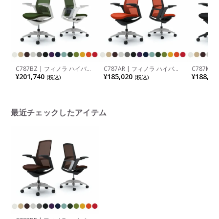
C787BZ | フィノラ ハイバッ
C787AR | フィノラ ハイバッ
C787MS
ク 座クッション アジャスト
ク 座クッション アジャスト
ク 座クッ
¥201,740
¥185,020
¥188,54
(税込)
(税込)
アーム メッキパネル ポリッ
アーム ブラックパネル ポリ
アーム ブ
シュ脚 ホワイトボディ ラン
ッシュ脚 ブラックボディ オ
ック脚 ブ
バーサポート付き オカムラ
カムラ
バーサポ
最近チェックしたアイテム