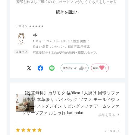
脚部も独立して動くので、オットマンがなくても足をしっかり
伸ばせたり、スイッチ部分にはUSBポートもついているので、
続きを読む
スマホやタブレットを充電しながらリラックスできるのが嬉し
いポイント。
デザイン
:★★★★★
個人的にはコードレス＆充電式なので、コンセントの場所を気
林
にせず、好きな場所に置けるのが画期的に感じました。
1:伸長：169cm
年代:
30代
性別:
男性
住まい:
賃貸マンション
都道府県:
千葉県
写真撮影をするのが趣味の動画・撮影スタッフ。
参考になった
0
Like!
0
【設置無料】カリモク 幅98cm 1人掛け 回転ソファ
日本製 本革張り ハイバック ソファ モールドウレ
タン ソフトグレイン リビングソファ アームソファ
レザーソファ おしゃれ karimoku
詳細を見る
2025.3.27