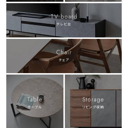
TV board
テレビ台
Chair
チェア
Table
Storage
テーブル
リビング収納