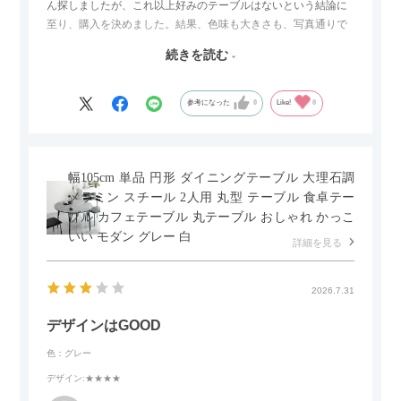
ん探しましたが、これ以上好みのテーブルはないという結論に
至り、購入を決めました。結果、色味も大きさも、写真通りで
した。とても満足です！
続きを読む
セラミック天板が思った以上に滑りが良く、汚れも拭きやすい
ですがお皿もよく滑り…使い慣れるまでは少し気を付けなくて
はいけないかもしれません。天板が冷たいので冬にどうなるの
参考になった
0
Like!
0
かなというのも気になります。
幅105cm 単品 円形 ダイニングテーブル 大理石調
メラミン スチール 2人用 丸型 テーブル 食卓テー
ブル カフェテーブル 丸テーブル おしゃれ かっこ
いい モダン グレー 白
詳細を見る
2026.7.31
デザインはGOOD
色：グレー
デザイン
:★★★★