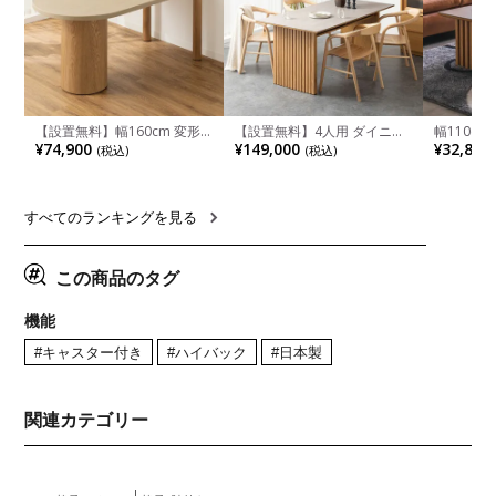
【設置無料】幅160cm 変形
【設置無料】4人用 ダイニン
幅110cm
半円 ダイニングテーブル モ
グテーブルセット 5点 LUGA
木目調 リ
¥74,900
¥149,000
¥32,800
(税込)
(税込)
ルタル風 LENAS コンクリー
セラミックテーブル おしゃれ
付き 長方
ト調 木脚 北欧モダン テーブ
ダイニングチェア 和モダン
ブル おし
ル 4人 食卓テーブル おしゃれ
ナチュラル ブラウン(幅
ブル 格子
ナチュラルモダン 韓国インテ
165cm 食卓テーブル×1 食卓
レー ナチ
リア風 グレージュ
椅子×4)
すべてのランキングを見る
この商品のタグ
機能
#キャスター付き
#ハイバック
#日本製
関連カテゴリー