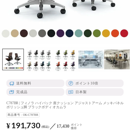
送料無料
ポイント10倍
完成品
日本製
C787BR | フィノラ ハイバック 座クッション アジャストアーム メッキパネル
ポリッシュ脚 ブラックボディ オカムラ
商品番号
OK-C787BR
191,730
¥
ポイント
17,430
税込
獲得