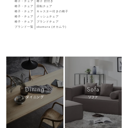
椅子・チェア
椅子 肘付き
椅子・チェア
回転チェア
椅子・チェア
キャスター付きの椅子
椅子・チェア
メッシュチェア
椅子・チェア
ブランドチェア
ブランド一覧
okamura (オカムラ)
Dining
Sofa
ダイニング
ソファ