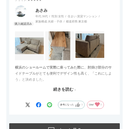
あさみ
年代:
30代
性別:
女性
住まい:
賃貸マンション
家族構成:
夫婦・子供
都道府県:
東京都
横浜のショールームで実際に座ってみた際に、肘掛け部分のサ
イドテーブルがとても便利でデザイン性も高く、「これにしよ
う」と決めました。
続きを読む
サイズは2.5人掛けですが、幅184cmとコンパクトなので圧迫感
がなく、わが家にはちょうど良いサイズ感でした。200cmのラ
グとのバランスもぴったりで、リビング全体がすっきり見えま
参考になった
1
Like!
1
す。
黒いスチール脚のおかげで抜け感があり、見た目が重たくなら
ないのもお気に入りのポイントです。さらに、わが家はソファ