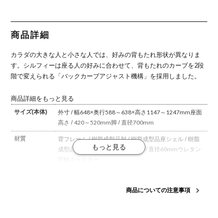
ッシュタイ
ッシュタイ
ッシュタイ
ッシュタイ
ッシュタイ
プ アジャス
プ アジャス
プ アジャス
プ アジャス
プ アジャス
トアーム ブ
トアーム ブ
トアーム ホ
トアーム ホ
トアーム ブ
ラックボデ
ラックボデ
ワイトボデ
ワイトボデ
ラックボデ
ィ アルミ脚
ィ アルミ脚
ィ アルミ脚
ィ アルミ脚
ィ 樹脂脚
商品詳細
ウレタンキ
ウレタンキ
ウレタンキ
ウレタンキ
ウレタンキ
ャスター
ャスター ラ
ャスター
ャスター ラ
ャスター
(オカムラ)
ンバーサポ
(オカムラ)
ンバーサポ
(オカムラ)
カラダの大きな人と小さな人では、好みの背もたれ形状が異なりま
ート付 (オ
ート付 (オ
カムラ)
カムラ)
す。
シルフィーは座る人の好みに合わせて、背もたれのカーブを2段
階で変えられる「バックカーブアジャスト機構」を採用しました。
商品詳細をもっと見る
サイズ(本体)
外寸 / 幅648×奥行588～638×高さ1147～1247mm
座面
高さ / 420～520mm
脚 / 直径700mm
材質
背フレーム / 樹脂成型品
肘 / 樹脂成型品
座シェル / 樹脂
成型品
脚 / 樹脂成型品
キャスター / 直径60mmウレタン
双輪キャスター
背
メッシュ
商品についての注意事項
機能・特徴
・バックカーブアジャスト機構(背もたれのカーブを2段
階で調整可能)
・ベンディング機能
カラダと背もたれ
のフィット感を向上させるため、背タイプに適した形状