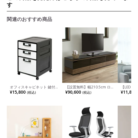
す
関連のおすすめ商品
オフィスキャビネット 鍵付き
【設置無料】幅210.5cm ロー
【LED電
ファイル収納 浅型2段+深型1
ボード テレビボード テレビ
ライト 1
¥15,800
¥90,600
¥11,880
(税込)
(税込)
段 スムース引出し キャスタ
台 UV塗装天板 北欧風 和モダ
グライト 
ー付き グリーン購入法適合品
ン
テリア 照
幅425×奥行509×高さ639mm
井照明 リ
HG-321
ック ホワ