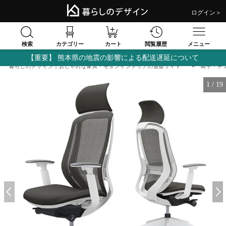
ログイン＞
検索
閲覧履歴
カテゴリー
カート
メニュー
【重要】 熊本県の地震の影響による配送遅延について
暮らしのデザイン｜おしゃれな家具・モダンインテリアの通販サイト
椅子・チ
1
/
19