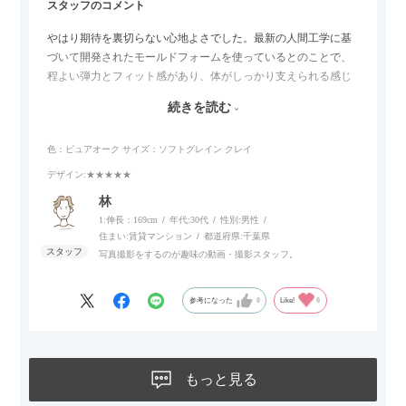
スタッフのコメント
やはり期待を裏切らない心地よさでした。最新の人間工学に基
づいて開発されたモールドフォームを使っているとのことで、
程よい弾力とフィット感があり、体がしっかり支えられる感じ
がします。長時間座っていても疲れにくいので、リビングでの
続きを読む
リラックスタイムによさそうでした。回転タイプなので、個人
的には狭いスペースでも立ち上がりがしやすい点が良かったで
色：ピュアオーク
サイズ：ソフトグレイン クレイ
す。
デザイン
:★★★★★
林
1:伸長：169cm
年代:
30代
性別:
男性
住まい:
賃貸マンション
都道府県:
千葉県
写真撮影をするのが趣味の動画・撮影スタッフ。
参考になった
0
Like!
0
もっと見る