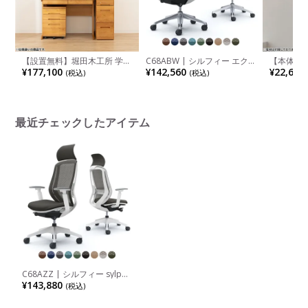
【設置無料】堀田木工所 学習
C68ABW | シルフィー エク
【本体】1
机 3点セット 日本製 サイン
ストラハイバック 背メッシュ
ト パルカ
¥177,100
¥142,560
¥22,616
(税込)
(税込)
天然木 無垢材 アルダー材 木
タイプ アジャストアーム ホ
り下げ 照
製 デスク 棚 引き出し 収納 学
ワイトボディ アルミ脚 オカ
照明 LE
習机セット シンプル 北欧 お
ムラ オフィスチェア おしゃ
天井照明 
しゃれ (勉強机×1 ラック×1
れ 完成品
リビング 
薄型ワゴン×1)
最近チェックしたアイテム
C68AZZ | シルフィー sylphy
エクストラハイバック 背メッ
¥143,880
(税込)
シュタイプ アジャストアーム
ホワイトボディ 樹脂脚 ウレ
タンキャスター ランバーサポ