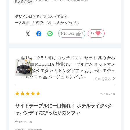
デザインはとても気に入ってます。
一人暮らしなので、少し大きかったかと。
参考になった
0
Like!
0
幅184cm 2.5人掛け カウチソファ セット 組み合わ
せ自由 MODULIA 肘掛けテーブル付き オットマン
付き 撥水 モダン リビングソファ おしゃれ モジュ
ールソファ 黒 ベージュ ルンバブル
詳細を見る
2026.7.26
サイドテーブルに一目惚れ！ ホテルライク×ジ
ャパンディにぴったりのソファ
色：ベージュ
デザイン
:★★★★★