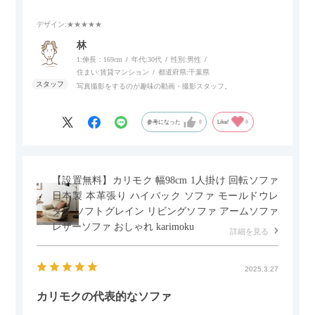
いポイント。
デザイン
:★★★★★
個人的にはコードレス＆充電式なので、コンセントの場所を気
林
にせず、好きな場所に置けるのが画期的に感じました。
1:伸長：169cm
年代:
30代
性別:
男性
住まい:
賃貸マンション
都道府県:
千葉県
写真撮影をするのが趣味の動画・撮影スタッフ。
参考になった
0
Like!
0
【設置無料】カリモク 幅98cm 1人掛け 回転ソファ
日本製 本革張り ハイバック ソファ モールドウレ
タン ソフトグレイン リビングソファ アームソファ
レザーソファ おしゃれ karimoku
詳細を見る
2025.3.27
カリモクの代表的なソファ