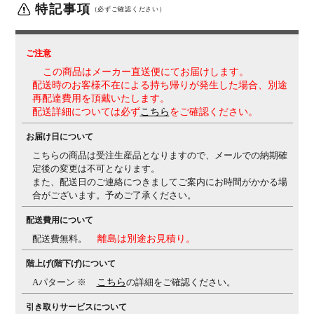
特記事項
を採用。
・前傾機能付き背座シンクロリクライニング
（必ずご確認ください）
リクライニング角度33度(前傾10度、後傾23度)、有段
階ピッチ固定可能(4段階)
リクライニング強弱調整
・
アジャストアーム(上下100mm/前後50mm、角度内側
ご注意
20度、外側20度)
・座面高さ調節(ストローク100mm)
・
この商品はメーカー直送便にてお届けします。
座面奥行き調整(ストローク50mm)
配送時のお客様不在による持ち帰りが発生した場合、別途
再配達費用を頂戴いたします。
生産国
日本
配送詳細については必ず
こちら
をご確認ください。
保証について
1～8年保証(部位により保証期間が変わります)
※社団法
お届け日について
人日本オフィス家具協会(JOIFA)規定に基づく
※詳しく
こちらの商品は受注生産品となりますので、メールでの納期確
は
の保証ページをご確認ください。
定後の変更は不可となります。
組み立て
また、配送日のご連絡につきましてご案内にお時間がかかる場
完成品
合がございます。予めご了承ください。
変更点
・ランバーサポートカラー：ペールグレー ⇒ダークグ
配送費用について
レー(淡)に変更
(変更日：2026年4月より順次)
配送費無料。
離島は別途お見積り。
備考
・ランバーサポート付き
・異硬度クッション
座面前方
は太ももを圧迫しないように柔らかく、後方はお尻をし
階上げ(階下げ)について
っかりサポートする硬めのクッションを採用。
・3次元
Aパターン ※
こちら
の詳細をご確認ください。
曲面
お尻を包み込むような局面が快適な座り心地をサ
ポート
・グリーン購入法適合商品
引き取りサービスについて