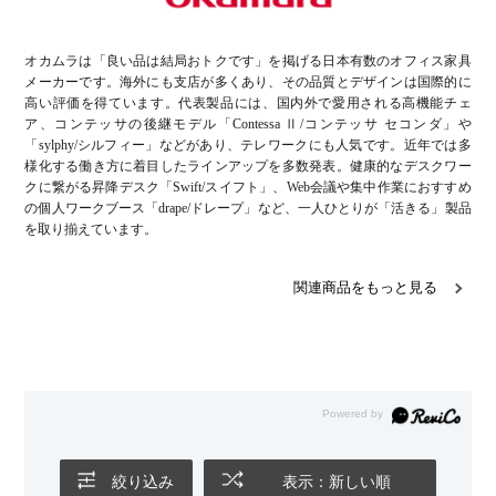
オカムラは「良い品は結局おトクです」を掲げる日本有数のオフィス家具
メーカーです。海外にも支店が多くあり、その品質とデザインは国際的に
高い評価を得ています。代表製品には、国内外で愛用される高機能チェ
ア、コンテッサの後継モデル「Contessa Ⅱ/コンテッサ セコンダ」や
「sylphy/シルフィー」などがあり、テレワークにも人気です。近年では多
様化する働き方に着目したラインアップを多数発表。健康的なデスクワー
クに繋がる昇降デスク「Swift/スイフト」、Web会議や集中作業におすすめ
の個人ワークブース「drape/ドレープ」など、一人ひとりが「活きる」製品
を取り揃えています。
関連商品をもっと見る
絞り込み
表示：新しい順