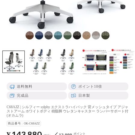
送料無料
ポイント10倍
完成品
日本製
C68AZZ | シルフィー sylphy エクストラハイバック 背メッシュタイプ アジャ
ストアーム ホワイトボディ 樹脂脚 ウレタンキャスター ランバーサポート付
(オカムラ)
商品番号
OK-C68AZZ
143,880
¥
ポイント