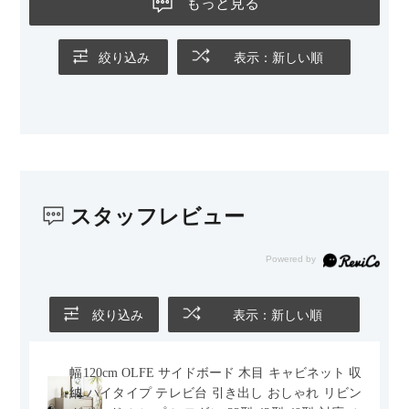
もっと見る
の後ろ側を通ることも多い間取りなので、背面まできれいに仕
上げられているデザインも気に入っています。どの角度から見
ても美しく、空間の印象を損ないません。
絞り込み
表示：新しい順
カラーはベージュとグレージュの中間のような絶妙な色味で、
わが家のホテルライク×ジャパンディのインテリアにも自然にな
じみました。
子どもがいるので、撥水加工で汚れに強い生地なのもとても助
かっています。気兼ねなく使える安心感があります。
スタッフレビュー
また、カウチのように足を伸ばしてくつろげるスタイルが理想
だったので、それが叶って大満足です。オットマンは自由に動
かせるため、普段はカウチとして使い、来客時には離してスツ
ールとして使えるなど、使い勝手の良さも魅力だと感じていま
す。
絞り込み
表示：新しい順
幅120cm OLFE サイドボード 木目 キャビネット 収
納 ハイタイプ テレビ台 引き出し おしゃれ リビン