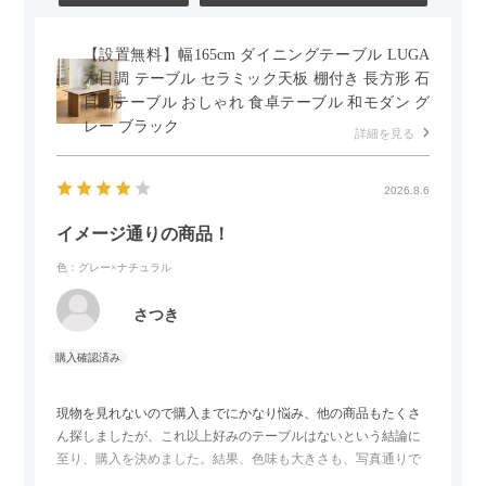
【設置無料】幅165cm ダイニングテーブル LUGA
木目調 テーブル セラミック天板 棚付き 長方形 石
目調テーブル おしゃれ 食卓テーブル 和モダン グ
レー ブラック
詳細を見る
2026.8.6
イメージ通りの商品！
色：グレー×ナチュラル
さつき
現物を見れないので購入までにかなり悩み、他の商品もたくさ
ん探しましたが、これ以上好みのテーブルはないという結論に
至り、購入を決めました。結果、色味も大きさも、写真通りで
した。とても満足です！