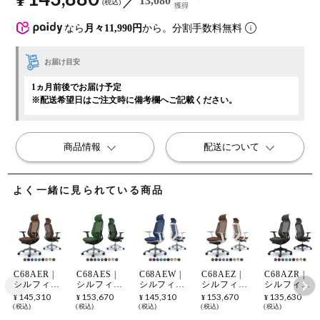
13,080
税込
獲得
なら
月々11,990円
から。分割手数料無料
お届け目安
1ヵ月前後でお届け予定
※配送希望日はご注文時に備考欄へご記載ください。
商品情報
配送について
よく一緒に見られている商品
C68AER |
C68AES |
C68AEW |
C68AEZ |
C68AZR |
シルフィー
シルフィー
シルフィー
シルフィー
シルフィー
sylphy エク
sylphy エク
sylphy エク
sylphy エク
sylphy エク
145,310
153,670
145,310
153,670
135,630
¥
¥
¥
¥
¥
ストラハイ
ストラハイ
ストラハイ
ストラハイ
ストラハイ
税込
税込
税込
税込
税込
バック 背メ
バック 背メ
バック 背メ
バック 背メ
バック 背メ