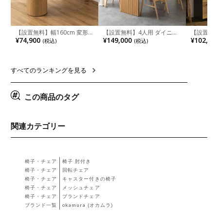
【設置無料】幅160cm 変形
【設置無料】4人用 ダイニン
【設置無料
半円 ダイニングテーブル モ
グテーブルセット 5点 LUGA
チンカウ
¥74,900
¥149,000
¥102,00
(税込)
(税込)
ルタル風 LENAS コンクリー
セラミックテーブル おしゃれ
板 引き出
ト調 木脚 北欧モダン テーブ
ダイニングチェア 和モダン
箱スペース
ル 4人 食卓テーブル おしゃれ
ナチュラル ブラウン(幅
ンジ台 キ
ナチュラルモダン 韓国インテ
165cm 食卓テーブル×1 食卓
れ ウッデ
リア風 グレージュ
椅子×4)
ル グレー
すべてのランキングを見る
この商品のタグ
関連カテゴリー
椅子・チェア
椅子 肘付き
椅子・チェア
回転チェア
椅子・チェア
キャスター付きの椅子
椅子・チェア
メッシュチェア
椅子・チェア
ブランドチェア
ブランド一覧
okamura (オカムラ)