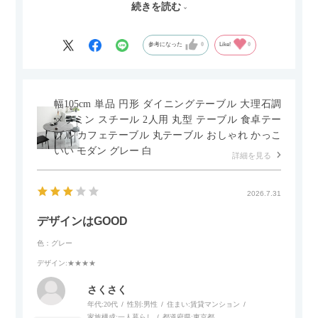
続きを読む
セラミック天板が思った以上に滑りが良く、汚れも拭きやすい
ですがお皿もよく滑り…使い慣れるまでは少し気を付けなくて
はいけないかもしれません。天板が冷たいので冬にどうなるの
参考になった
0
Like!
0
かなというのも気になります。
幅105cm 単品 円形 ダイニングテーブル 大理石調
メラミン スチール 2人用 丸型 テーブル 食卓テー
ブル カフェテーブル 丸テーブル おしゃれ かっこ
いい モダン グレー 白
詳細を見る
2026.7.31
デザインはGOOD
色：グレー
デザイン
:★★★★
さくさく
年代:
20代
性別:
男性
住まい:
賃貸マンション
家族構成:
一人暮らし
都道府県:
東京都