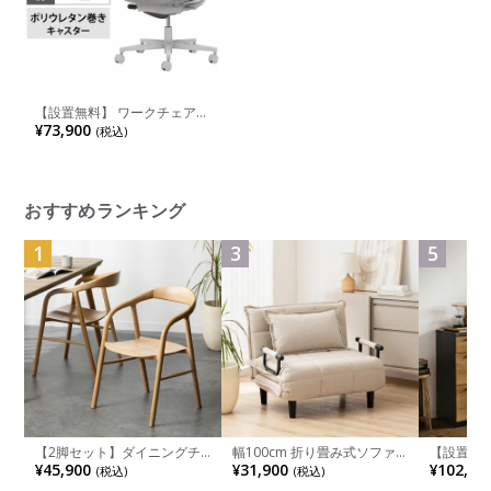
【設置無料】 ワークチェア
モネット Monet オフィスチ
¥73,900
(税込)
ェア L字肘(固定肘) 樹脂脚 ウ
レタンキャスター 背メッシュ
座面布張り 背座同色(ライト
グレー) 本体/脚ライトグレー
C03-G110U-GE2E2X1 コクヨ
椅子
おすすめランキング
1
3
5
【2脚セット】ダイニングチ
幅100cm 折り畳み式ソファ
【設置無料
ェア 木製 LUGA 肘付き チェ
ベッド コンパクト リクライ
チンカウ
¥45,900
¥31,900
¥102,00
(税込)
(税込)
ア 天然木 リビング椅子 板座
ニング カウチスタイル 省ス
板 引き出