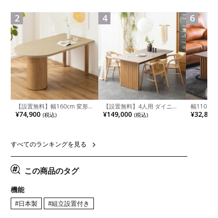
食卓椅子 おしゃれ ウッドチ
ペース ファブリック
箱スペース
ェア アッシュ 和モダン ナチ
ンジ台 キ
ュラル ブラウン 完成品
れ ウッデ
2
4
6
ル グレー
【設置無料】幅160cm 変形
【設置無料】4人用 ダイニン
幅110cm
半円 ダイニングテーブル モ
グテーブルセット 5点 LUGA
木目調 リ
¥74,900
¥149,000
¥32,800
(税込)
(税込)
ルタル風 LENAS コンクリー
セラミックテーブル おしゃれ
付き 長方
ト調 木脚 北欧モダン テーブ
ダイニングチェア 和モダン
ブル おし
ル 4人 食卓テーブル おしゃれ
ナチュラル ブラウン(幅
ブル 格子
ナチュラルモダン 韓国インテ
165cm 食卓テーブル×1 食卓
レー ナチ
リア風 グレージュ
椅子×4)
すべてのランキングを見る
この商品のタグ
機能
#日本製
#組立設置付き