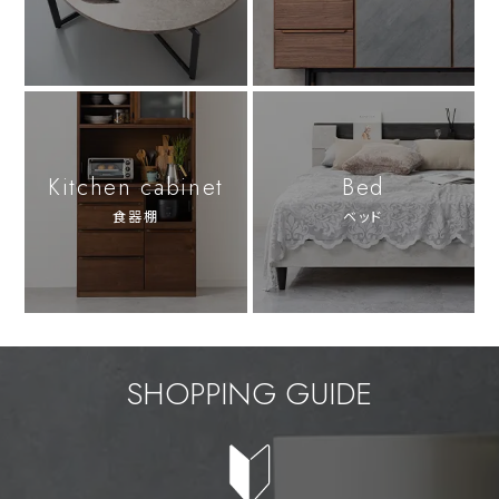
Kitchen cabinet
Bed
食器棚
ベッド
SHOPPING GUIDE