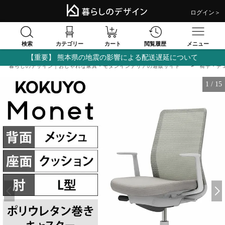
ログイン＞
検索
閲覧履歴
カテゴリー
カート
メニュー
【重要】 熊本県の地震の影響による配送遅延について
暮らしのデザイン｜おしゃれな家具・モダンインテリアの通販サイト
椅子・チ
1
/
15