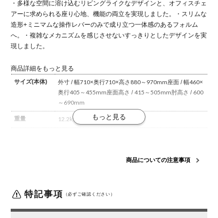
・多様な空間に溶け込むリビングライクなデザインと、オフィスチェ
アーに求められる座り心地、機能の両立を実現しました。
・スリムな
造形+ミニマムな操作レバーのみで成り立つ一体感のあるフォルム
へ。
・複雑なメカニズムを感じさせないすっきりとしたデザインを実
現しました。
商品詳細をもっと見る
サイズ(本体)
外寸 / 幅710×奥行710×高さ880～970mm
座面 / 幅460×
奥行405～455mm
座面高さ / 415～505mm
肘高さ / 600
～690mm
重量
12.2kg
材質
【背】
背枠 / 強化ナイロン
張地 / ポリエステル弾性メッ
シュ
【座】
座板 / PP
張地 / ポリエステル
クッション / モ
ールドウレタン
【肘】
強化ナイロン
【脚】
脚 / 強化ナイ
商品についての注意事項
ロン
キャスター / 直径60mmポリウレタン巻き
背
メッシュ
特記事項
（必ずご確認ください）
肘
L型肘
脚
グレー脚