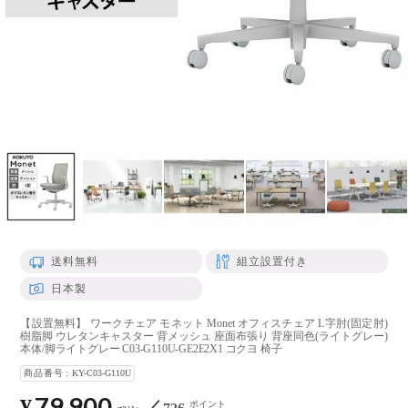
送料無料
組立設置付き
日本製
【設置無料】 ワークチェア モネット Monet オフィスチェア L字肘(固定肘)
樹脂脚 ウレタンキャスター 背メッシュ 座面布張り 背座同色(ライトグレー)
本体/脚ライトグレー C03-G110U-GE2E2X1 コクヨ 椅子
商品番号
KY-C03-G110U
79,900
¥
ポイント