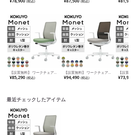
¥78,900
¥87,500
¥81,900
(税込)
(税込)
ェア L字肘(固定肘) 樹脂脚 ウ
ェア L字肘(固定肘) 樹脂脚 ウ
ェア L字肘
レタンキャスター 背メッシュ
レタンキャスター ランバーサ
レタンキ
座面布張り 背座同色 本体/脚
ポート付き 背メッシュ 座面
ポート付き
ホワイトグレー C03-W110U
布張り 背座別色(座色選択/背
メッシュ 
コクヨ 椅子
ライトグレー) 本体/脚ホワイ
色(ライト
トグレー C03-W
トグレー C
【設置無料】 ワークチェア
【設置無料】 ワークチェア
【設置無
モネット Monet オフィスチ
モネット Monet オフィスチ
モネット 
¥85,290
¥94,490
¥73,900
(税込)
(税込)
ェア L字肘(固定肘) 樹脂脚 ウ
ェア L字肘(固定肘) 樹脂脚 ウ
ェア L字肘
レタンキャスター 背メッシュ
レタンキャスター ランバーサ
レタンキ
座面布張り 背座別色(座色選
ポート付き 背メッシュ 座面
座面布張り
択/背ライトグレー) 本体/脚ホ
布張り 背座別色(背色選択/座
択/背ライ
ワイトグレー C03-W110U コ
ライトグレー) 本体/脚ホワイ
イトグレー 
クヨ 椅子
トグレー C03-W
ヨ 椅子
最近チェックしたアイテム