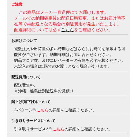
ご注意
機能・特徴
・座面高さ調整(90mmストローク)
・座面奥行調整
この商品はメーカー直送便にてお届けします。
(50mmストローク)
・オートフィットシンクロロッキン
メールでの納期確定後の配送日時変更、またはお届け時不
グ
体重に合わせてロッキングの強さを自動的に調整し
在等で再配送となる場合は別途費用が発生いたします。
ます。
・ロッキング反力簡易調節(5段階)
・ロッキング
配送詳細については必ず
こちら
をご確認ください。
角度範囲調節(0度、6度、13度、20度)
お届けについて
生産国
日本
複数注文や出荷量の多い時期などはさらにお時間を頂戴する可
能性がございます。納期詳細はお問い合わせください。
梱包数
5
納品フロア数、及びエレベーターの有無を必ず記載ください。
保証について
1～10年保証(部位により保証期間が変わります)
※社団
未記入の場合は1階でのお渡しとなる場合があります。
法人日本オフィス家具協会(JOIFA)規定に基づく
※詳し
配送費用について
くは
こちら
の保証ページをご確認ください。
※沖縄・離
配送費無料。
島などの一部地域では発送後に発生した不良・傷などに
※沖縄・離島は別途送料お見積り
よる返品・交換は承れない場合がございます
組み立て
階上げ(階下げ)について
現地組立品
※お客様組み立て不要(現地にて業者が組み
立て作業を行います)
Aパターン※
こちら
の詳細をご確認ください。
備考
・ポスチャーサポートシート
骨盤の前滑りを防止し最
引き取りサービスについて
適な体圧分散が可能です。
・グリーン購入法適合商品
引き取りサービスA※
こちら
の詳細をご確認ください。
ご注意
※クッションフロアー上ではご使用にならないでくださ