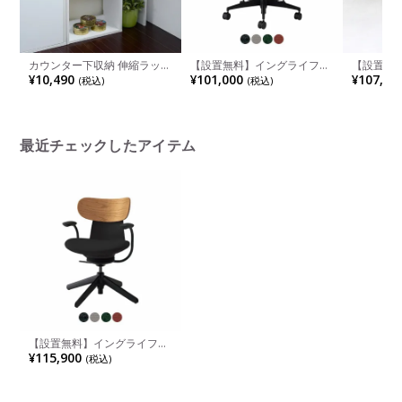
カウンター下収納 伸縮ラック
【設置無料】イングライフ
【設置無
リビング・キッチン収納 幅
ingLIFE オフィスチェア ポリ
180.2c
¥10,490
¥101,000
¥107,80
(税込)
(税込)
400～720×奥行220×高さ
ウレタン巻きキャスター 背座
アルダー材
800mm JKP-YHK-0206
同色 固定肘 背クッション
ロック機能
C05-B11CCU | コクヨ オフ
ボード テ
ィスチェア
リビング 
ル モダン
最近チェックしたアイテム
【設置無料】イングライフ
ingLIFE オフィスチェア ナイ
¥115,900
(税込)
ロン脚先（4本脚） 固定肘 背
合板ミディアムアッシュ
C05-B11CGL | コクヨ オフィ
スチェア