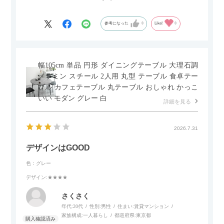
セラミック天板が思った以上に滑りが良く、汚れも拭きやすい
ですがお皿もよく滑り…使い慣れるまでは少し気を付けなくて
はいけないかもしれません。天板が冷たいので冬にどうなるの
参考になった
0
Like!
0
かなというのも気になります。
幅105cm 単品 円形 ダイニングテーブル 大理石調
メラミン スチール 2人用 丸型 テーブル 食卓テー
ブル カフェテーブル 丸テーブル おしゃれ かっこ
いい モダン グレー 白
詳細を見る
2026.7.31
デザインはGOOD
色：グレー
デザイン
:★★★★
さくさく
年代:
20代
性別:
男性
住まい:
賃貸マンション
家族構成:
一人暮らし
都道府県:
東京都