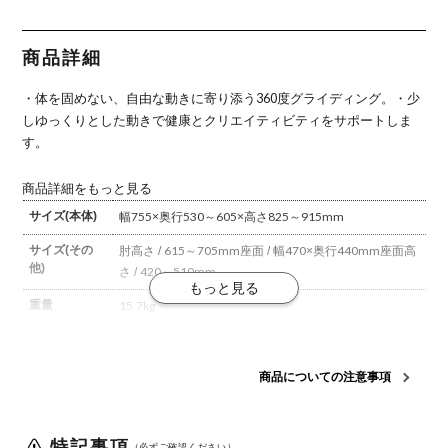
脚先4本脚
タン巻きキ
キャスター
脚先（4本
脚先（4本
肘なし 本体
ャスター 肘
肘なし 本体
脚） 背座同
脚） 背座別
ブラック 背
なし 本体ブ
ブラック 背
色 固定肘
色 固定肘
合板 座レザ
ラック 背合
合板 座レザ
背クッショ
背クッショ
商品詳細
ーブラック
板 座レザー
ーブラック
ン C05-
ンミディア
C05-
ブラック
C05-
B11CCL |
ムグレージ
B10SGL |
C05-
B10SGW |
コクヨ オフ
ュ C05-
・体を固めない、自由な動きに寄り添う360度グライディング。
・少
コクヨ オフ
B10SGU |
コクヨ オフ
ィスチェア
B11CCL |
ィスチェア
コクヨ オフ
ィスチェア
コクヨ オフ
しゆっくりとした動きで健康とクリエイティビティをサポートしま
ィスチェア
ィスチェア
す。
商品詳細をもっと見る
サイズ(本体)
幅755×奥行530～605×高さ825～915mm
サイズ(その
肘高さ / 615～705mm
座面 / 幅470×奥行440mm
座面高
他)
さ / 420～510mm
重量
15.7kg
材質
背板 / アッシュ突板、合板
座部 / ポリプロピレン
張り地 /
ポリエステル
座クッション / モールドウレタン
肘 / 直径
商品についての注意事項
22.2mmスチール丸パイプ(粉体塗装)、ポリウレタンス
キンモールド
脚羽根 / 強化ナイロン
背
合板タイプ
特記事項
（必ずご確認ください）