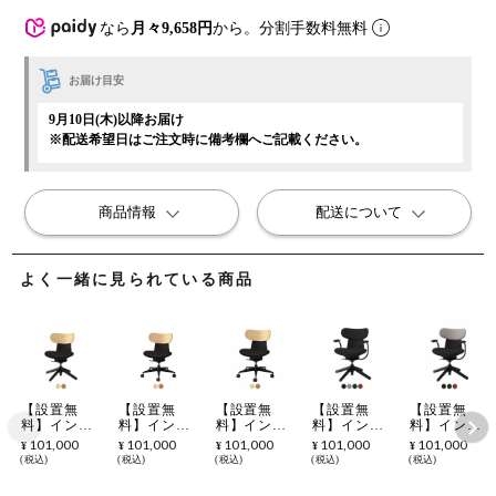
なら
月々9,658円
から。分割手数料無料
お届け目安
9月10日(木)以降お届け
※配送希望日はご注文時に備考欄へご記載ください。
商品情報
配送について
よく一緒に見られている商品
【設置無
【設置無
【設置無
【設置無
【設置無
料】イング
料】イング
料】イング
料】イング
料】イング
ライフ
ライフ
ライフ
ライフ
ライフ
101,000
101,000
101,000
101,000
101,000
¥
¥
¥
¥
¥
ingLIFE オ
ingLIFE オ
ingLIFE オ
ingLIFE オ
ingLIFE オ
税込
税込
税込
税込
税込
フィスチェ
フィスチェ
フィスチェ
フィスチェ
フィスチェ
ア ナイロン
ア ポリウレ
ア ナイロン
ア ナイロン
ア ナイロン