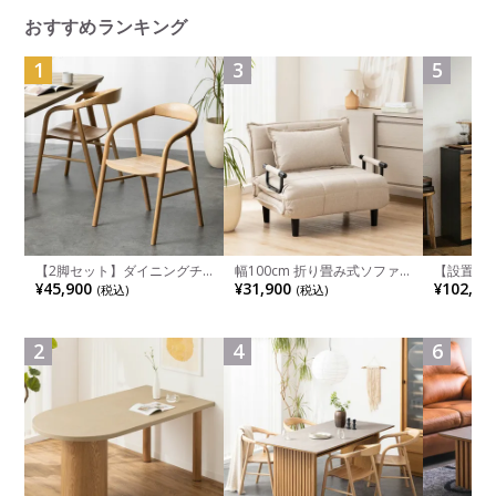
おすすめランキング
1
3
5
【2脚セット】ダイニングチ
幅100cm 折り畳み式ソファ
【設置無料
ェア 木製 LUGA 肘付き チェ
ベッド コンパクト リクライ
チンカウ
¥45,900
¥31,900
¥102,00
(税込)
(税込)
ア 天然木 リビング椅子 板座
ニング カウチスタイル 省ス
板 引き出
食卓椅子 おしゃれ ウッドチ
ペース ファブリック
箱スペース
ェア アッシュ 和モダン ナチ
ンジ台 キ
ュラル ブラウン 完成品
れ ウッデ
2
4
6
ル グレー