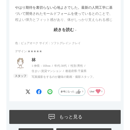
やはり期待を裏切らない心地よさでした。最新の人間工学に基
づいて開発されたモールドフォームを使っているとのことで、
程よい弾力とフィット感があり、体がしっかり支えられる感じ
がします。長時間座っていても疲れにくいので、リビングでの
続きを読む
リラックスタイムによさそうでした。回転タイプなので、個人
的には狭いスペースでも立ち上がりがしやすい点が良かったで
色：ピュアオーク
サイズ：ソフトグレイン クレイ
す。
デザイン
:★★★★★
林
1:伸長：169cm
年代:
30代
性別:
男性
住まい:
賃貸マンション
都道府県:
千葉県
写真撮影をするのが趣味の動画・撮影スタッフ。
参考になった
0
Like!
0
もっと見る