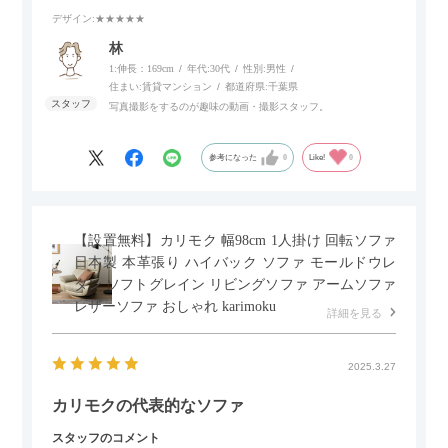
いポイント。
デザイン
:★★★★★
個人的にはコードレス＆充電式なので、コンセントの場所を気
林
にせず、好きな場所に置けるのが画期的に感じました。
1:伸長：169cm
年代:
30代
性別:
男性
住まい:
賃貸マンション
都道府県:
千葉県
写真撮影をするのが趣味の動画・撮影スタッフ。
参考になった
0
Like!
0
【設置無料】カリモク 幅98cm 1人掛け 回転ソファ
日本製 本革張り ハイバック ソファ モールドウレ
タン ソフトグレイン リビングソファ アームソファ
レザーソファ おしゃれ karimoku
詳細を見る
2025.3.27
カリモクの代表的なソファ
スタッフのコメント