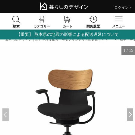
ログイン＞
検索
閲覧履歴
カテゴリー
カート
メニュー
【重要】 熊本県の地震の影響による配送遅延について
暮らしのデザイン｜おしゃれな家具・モダンインテリアの通販サイト
椅子・チ
1
/
15