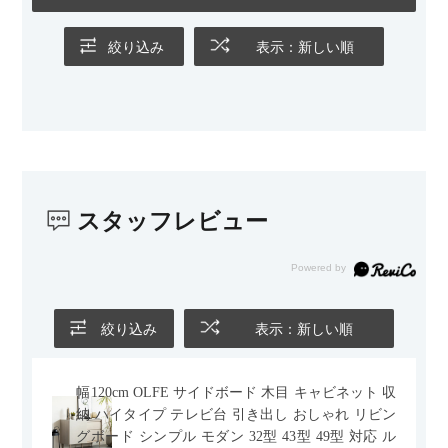
の後ろ側を通ることも多い間取りなので、背面まできれいに仕
上げられているデザインも気に入っています。どの角度から見
ても美しく、空間の印象を損ないません。
絞り込み
表示：新しい順
カラーはベージュとグレージュの中間のような絶妙な色味で、
わが家のホテルライク×ジャパンディのインテリアにも自然にな
じみました。
子どもがいるので、撥水加工で汚れに強い生地なのもとても助
かっています。気兼ねなく使える安心感があります。
スタッフレビュー
また、カウチのように足を伸ばしてくつろげるスタイルが理想
だったので、それが叶って大満足です。オットマンは自由に動
かせるため、普段はカウチとして使い、来客時には離してスツ
ールとして使えるなど、使い勝手の良さも魅力だと感じていま
す。
絞り込み
表示：新しい順
幅120cm OLFE サイドボード 木目 キャビネット 収
納 ハイタイプ テレビ台 引き出し おしゃれ リビン
グボード シンプル モダン 32型 43型 49型 対応 ル