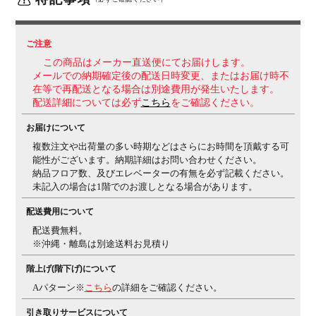
座
クッション
肘
固定肘
ご注意
この商品はメーカー直送便にてお届けします。
脚
固定脚
メールでの納期確定後の配送日時変更、またはお届け時不
機能・特徴
・ガス圧昇降式
・グライディング・メカ
バランスボー
在等で再配送となる場合は別途費用が発生いたします。
配送詳細については必ず
こちら
をご確認ください。
ルに座っている感覚で座面が360度自由に動きます。
背骨をS字形状にサポートし、自然に働きやすい姿勢に
お届けについて
整えます。
グライディング固定機能なし
・3Dポスチ
複数注文や出荷量の多い時期などはさらにお時間を頂戴する可
ャーサポートシート
体圧分散を適正にするとともに、
能性がございます。納期詳細はお問い合わせください。
前傾時の体の滑り落ちも防ぎます。
・ローバック
・ワイ
納品フロア数、及びエレベーターの有無を必ず記載ください。
ド背もたれ・座面
未記入の場合は1階でのお渡しとなる場合があります。
生産国
日本
配送費用について
梱包数
4箱
配送費無料。
※沖縄・離島は別途送料お見積り
保証について
1～10年保証(部位により保証期間が変わります)
※社団
法人日本オフィス家具協会(JOIFA)規定に基づく
※詳し
階上げ(階下げ)について
くは
こちら
の保証ページをご確認ください。
※沖縄・離
Aパターン※
こちら
の詳細をご確認ください。
島などの一部地域では発送後に発生した不良・傷などに
よる返品・交換は承れない場合がございます
引き取りサービスについて