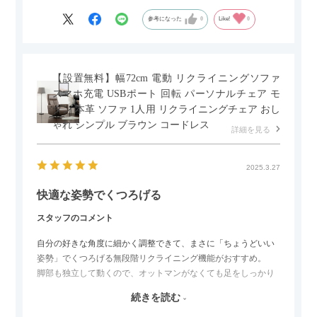
もポイントです！
参考になった
0
Like!
0
【設置無料】幅72cm 電動 リクライニングソファ
スマホ充電 USBポート 回転 パーソナルチェア モ
ダン 本革 ソファ 1人用 リクライニングチェア おし
ゃれ シンプル ブラウン コードレス
詳細を見る
2025.3.27
快適な姿勢でくつろげる
スタッフのコメント
自分の好きな角度に細かく調整できて、まさに「ちょうどいい
姿勢」でくつろげる無段階リクライニング機能がおすすめ。
脚部も独立して動くので、オットマンがなくても足をしっかり
伸ばせたり、スイッチ部分にはUSBポートもついているので、
続きを読む
スマホやタブレットを充電しながらリラックスできるのが嬉し