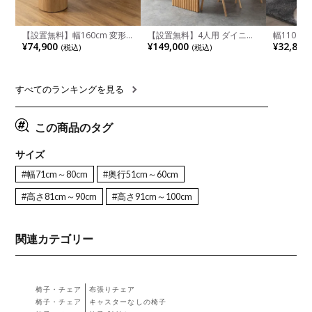
【設置無料】幅160cm 変形
【設置無料】4人用 ダイニン
幅110cm
半円 ダイニングテーブル モ
グテーブルセット 5点 LUGA
木目調 リ
¥74,900
¥149,000
¥32,800
(税込)
(税込)
ルタル風 LENAS コンクリー
セラミックテーブル おしゃれ
付き 長方
ト調 木脚 北欧モダン テーブ
ダイニングチェア 和モダン
ブル おし
ル 4人 食卓テーブル おしゃれ
ナチュラル ブラウン(幅
ブル 格子
ナチュラルモダン 韓国インテ
165cm 食卓テーブル×1 食卓
レー ナチ
リア風 グレージュ
椅子×4)
すべてのランキングを見る
この商品のタグ
サイズ
#幅71cm～80cm
#奥行51cm～60cm
#高さ81cm～90cm
#高さ91cm～100cm
関連カテゴリー
椅子・チェア
布張りチェア
椅子・チェア
キャスターなしの椅子