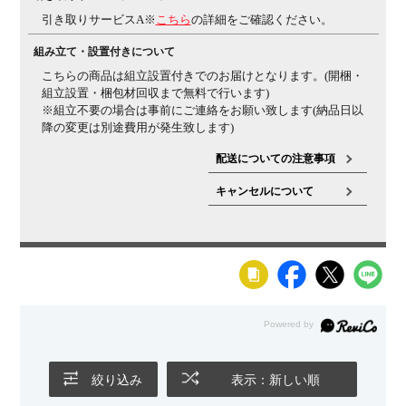
引き取りサービスA※
こちら
の詳細をご確認ください。
組み立て
現地組立品
※お客様組み立て不要(現地にて業者が組み
立て作業を行います)
組み立て・設置付きについて
備考
グリーン購入法適合商品
こちらの商品は組立設置付きでのお届けとなります。(開梱・
組立設置・梱包材回収まで無料で行います)
ご注意
クッションフロアー上ではご使用にならないでくださ
※組立不要の場合は事前にご連絡をお願い致します(納品日以
い。
床を傷つける場合があります。
降の変更は別途費用が発生致します)
配送についての注意事項
キャンセルについて
絞り込み
表示：新しい順