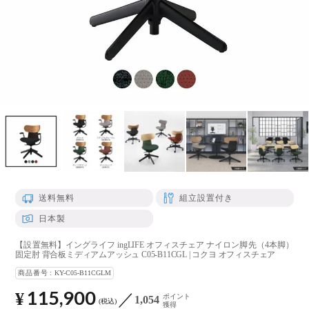
送料無料
組立設置付き
日本製
【設置無料】イングライフ ingLIFE オフィスチェア ナイロン脚先（4本脚）
固定肘 背合板ミディアムアッシュ C05-B11CGL | コクヨ オフィスチェア
商品番号
KY-C05-B11CGLM
115,900
¥
ポイント
1,054
税込
獲得