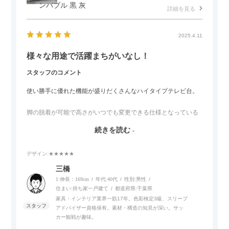
ンバブル 黒 灰
詳細を見る
2025.4.11
様々な用途で活躍まちがいなし！
スタッフのコメント
使い勝手に優れた機能が盛りだくさんなハイタイプテレビ台。
脚の脱着が可能で高さがいつでも変更できる仕様となっている
ので、リビングダイニングからベッドルームまで多目的な場面
続きを読む
でご使用いただけます。
デザイン
:★★★★★
また、補助テーブルとして使用可能なスライドテーブルや収納
内部にもプリンターなどが置けるスライド棚板がついているの
三橋
でテレビ台以外にもオフィスなどでの収納家具やリビングでの
1:伸長：169cm
年代:
40代
性別:
男性
サイドボードとして多目的な用途に対応しています。
住まい:
持ち家一戸建て
都道府県:
千葉県
家具・インテリア業界一筋17年。色彩検定3級、スリープ
アドバイザー資格保有。素材・構造の知見が深い。サッ
また、扉は横方向へのスライド式となっているので開閉時のス
カー観戦が趣味。
ペースを最小限に抑えられ、省スペースでご利用いただけるの