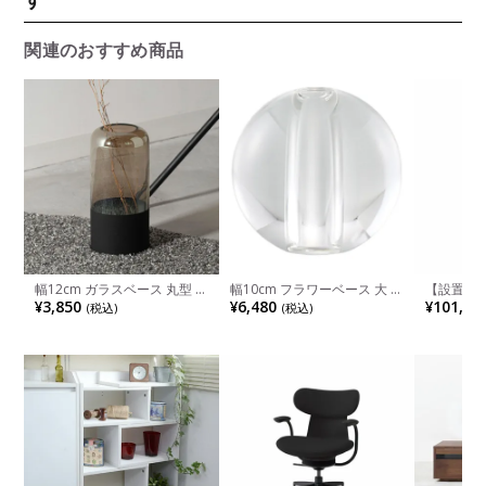
関連のおすすめ商品
幅12cm ガラスベース 丸型 フ
幅10cm フラワーベース 大 ク
【設置無
ラワーベース ガラス 花器 オ
リア ガラス 花瓶 球体 一輪挿
ingLIF
¥3,850
¥6,480
¥101,00
(税込)
(税込)
ブジェ 花瓶 一輪挿し 花びん
し クリスタルガラス 花器 オ
ロン脚先（
おしゃれ フラワーポット イ
ブジェ 花入れ おしゃれ ガラ
固定肘 背
ンテリア雑貨 リビング モダ
スベース ギフト リビング 玄
B11CCL
ン ブラック 完成品
関 モダン 透明 完成品
ェア