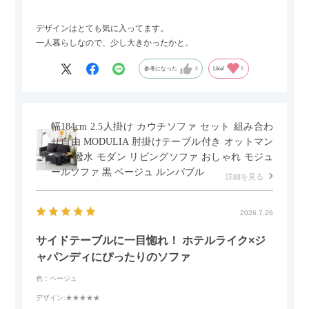
デザインはとても気に入ってます。
一人暮らしなので、少し大きかったかと。
参考になった
0
Like!
0
幅184cm 2.5人掛け カウチソファ セット 組み合わ
せ自由 MODULIA 肘掛けテーブル付き オットマン
付き 撥水 モダン リビングソファ おしゃれ モジュ
ールソファ 黒 ベージュ ルンバブル
詳細を見る
2026.7.26
サイドテーブルに一目惚れ！ ホテルライク×ジ
ャパンディにぴったりのソファ
色：ベージュ
デザイン
:★★★★★