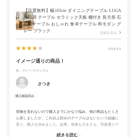
【設置無料】幅165cm ダイニングテーブル LUGA
木目調 テーブル セラミック天板 棚付き 長方形 石
目調テーブル おしゃれ 食卓テーブル 和モダン グ
レー ブラック
詳細を見る
2026.8.6
イメージ通りの商品！
色：グレー×ナチュラル
さつき
現物を見れないので購入までにかなり悩み、他の商品もたくさ
ん探しましたが、これ以上好みのテーブルはないという結論に
至り、購入を決めました。結果、色味も大きさも、写真通りで
した。とても満足です！
続きを読む