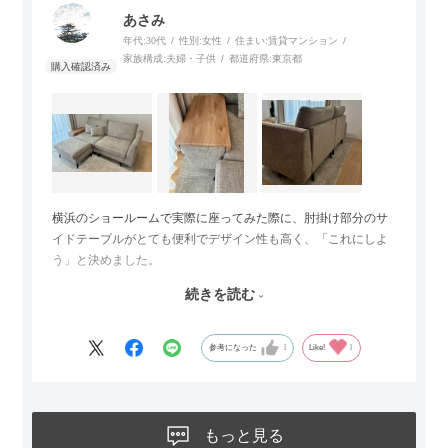
あさみ
年代:
30代
性別:
女性
住まい:
賃貸マンション
家族構成:
夫婦・子供
都道府県:
東京都
横浜のショールームで実際に座ってみた際に、肘掛け部分のサ
イドテーブルがとても便利でデザイン性も高く、「これにしよ
う」と決めました。
続きを読む
サイズは2.5人掛けですが、幅184cmとコンパクトなので圧迫感
がなく、わが家にはちょうど良いサイズ感でした。200cmのラ
グとのバランスもぴったりで、リビング全体がすっきり見えま
参考になった
1
Like!
1
す。
黒いスチール脚のおかげで抜け感があり、見た目が重たくなら
ないのもお気に入りのポイントです。さらに、わが家はソファ
もっと見る