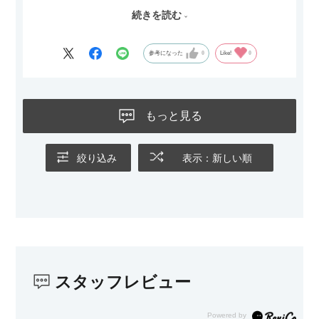
ただひとつ残念だったのは
続きを読む
Blu-rayレコーダーをボードの扉にしまったところリモコンが閉
めたままでは反応してくれませんでした
なので星4つにします
参考になった
0
Like!
0
もっと見る
絞り込み
表示：新しい順
スタッフレビュー