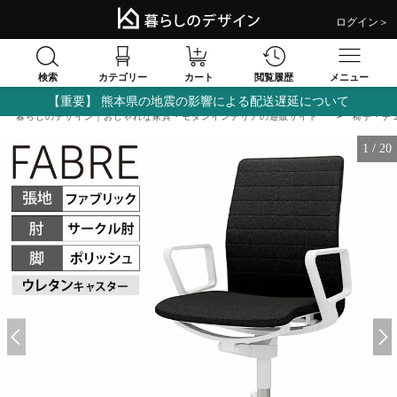
ログイン＞
検索
閲覧履歴
カテゴリー
カート
メニュー
【重要】 熊本県の地震の影響による配送遅延について
暮らしのデザイン｜おしゃれな家具・モダンインテリアの通販サイト
椅子・チ
1
/
20