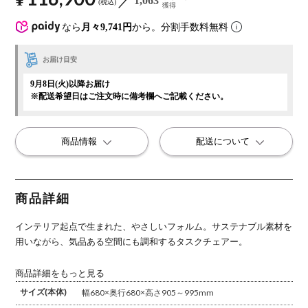
1,063
税込
獲得
なら
月々9,741円
から。分割手数料無料
お届け目安
9月8日(火)以降お届け
※配送希望日はご注文時に備考欄へご記載ください。
商品情報
配送について
商品詳細
インテリア起点で生まれた、やさしいフォルム。
サステナブル素材を
用いながら、気品ある空間にも調和するタスクチェアー。
商品詳細をもっと見る
サイズ(本体)
幅680×奥行680×高さ905～995mm