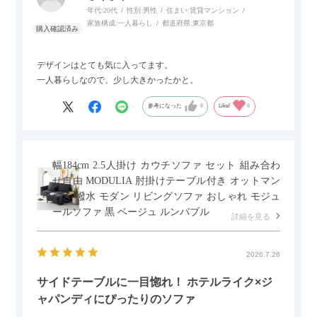
年代:
20代
性別:
男性
住まい:
賃貸マンション
家族構成:
一人暮らし
都道府県:
東京都
デザインはとても気に入ってます。
一人暮らしなので、少し大きかったかと。
参考になった
0
Like!
0
幅184cm 2.5人掛け カウチソファ セット 組み合わ
せ自由 MODULIA 肘掛けテーブル付き オットマン
付き 撥水 モダン リビングソファ おしゃれ モジュ
ールソファ 黒 ベージュ ルンバブル
詳細を見る
2026.7.26
サイドテーブルに一目惚れ！ ホテルライク×ジ
ャパンディにぴったりのソファ