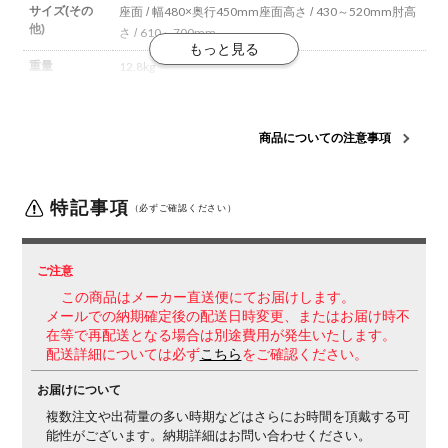
サイズ(その
座面 / 幅480×奥行450mm
座面高さ / 430～520mm
肘高
他)
さ / 610～700mm
重量
12.8kg
材質
【背】
フレーム / 強化ナイロン
背板 / ポリプロピレン
ク
ッション / スラブウレタン
張地 / ポリエステル
【座】
フ
商品についての注意事項
レーム / 強化ナイロン
クッション / モールドウレタン
張
地 / ポリエステル、ポリエステル弾性メッシュ
【肘】
強
化ナイロン
【脚】
脚羽根 / アルミダイカスト
特記事項
（必ずご確認ください）
フレームカラ
ホワイト
ー
張地
ファブリック(ストライプ)
ご注意
この商品はメーカー直送便にてお届けします。
座
クッション
メールでの納期確定後の配送日時変更、またはお届け時不
肘
在等で再配送となる場合は別途費用が発生いたします。
サークル肘
配送詳細については必ず
こちら
をご確認ください。
脚
キャスター脚
(カラー / ポリッシュ)
お届けについて
キャスター
直径65mmポリウレタン巻きキャスター
複数注文や出荷量の多い時期などはさらにお時間を頂戴する可
能性がございます。納期詳細はお問い合わせください。
機能・特徴
・座面高さ調節
・ロッキング調節
反力切り替えと角度