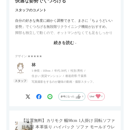
快適な姿勢でくつろげる
スタッフのコメント
自分の好きな角度に細かく調整できて、まさに「ちょうどいい
姿勢」でくつろげる無段階リクライニング機能がおすすめ。
脚部も独立して動くので、オットマンがなくても足をしっかり
伸ばせたり、スイッチ部分にはUSBポートもついているので、
続きを読む
スマホやタブレットを充電しながらリラックスできるのが嬉し
いポイント。
デザイン
:★★★★★
個人的にはコードレス＆充電式なので、コンセントの場所を気
林
にせず、好きな場所に置けるのが画期的に感じました。
1:伸長：169cm
年代:
30代
性別:
男性
住まい:
賃貸マンション
都道府県:
千葉県
写真撮影をするのが趣味の動画・撮影スタッフ。
参考になった
0
Like!
0
【設置無料】カリモク 幅98cm 1人掛け 回転ソファ
日本製 本革張り ハイバック ソファ モールドウレ