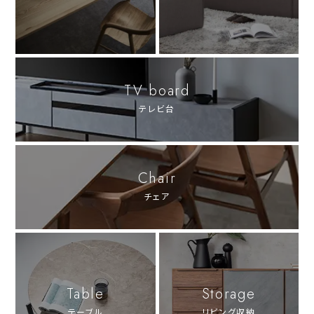
TV board
テレビ台
Chair
チェア
Table
Storage
テーブル
リビング収納