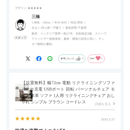
デザイン
:★★★★★
また、補助テーブルとして使用可能なスライドテーブルや収納
内部にもプリンターなどが置けるスライド棚板がついているの
三橋
でテレビ台以外にもオフィスなどでの収納家具やリビングでの
1:伸長：169cm
年代:
40代
性別:
男性
サイドボードとして多目的な用途に対応しています。
住まい:
持ち家一戸建て
都道府県:
千葉県
家具・インテリア業界一筋17年。色彩検定3級、スリープ
アドバイザー資格保有。素材・構造の知見が深い。サッ
また、扉は横方向へのスライド式となっているので開閉時のス
カー観戦が趣味。
ペースを最小限に抑えられ、省スペースでご利用いただけるの
もポイントです！
参考になった
0
Like!
0
【設置無料】幅72cm 電動 リクライニングソファ
スマホ充電 USBポート 回転 パーソナルチェア モ
ダン 本革 ソファ 1人用 リクライニングチェア おし
ゃれ シンプル ブラウン コードレス
詳細を見る
2025.3.27