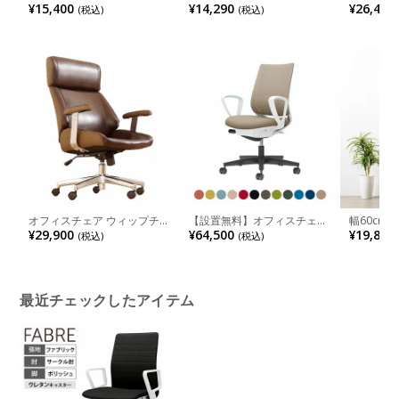
回転 いす 肘付き パソコンチ
ンチェスター 可動肘 チェア
キャスタ
¥15,400
¥14,290
¥26,490
(税込)
(税込)
ェア 昇降 デスクチェア おし
高さ調節 キャスター付き 椅
ート シン
ゃれ ワークチェア ロッキン
子 おしゃれ 合皮チェア 会議
間工学 メ
グ機能 モダン ブラック グレ
室椅子 モダン ブラウン ブラ
ク ワーク
ー ホワイト ライトブルー
ック アイボリー
しゃれ 黒
オフィスチェア ウィップチェ
【設置無料】オフィスチェア
幅60cm
ア BR PCチェア 座面昇降 高
ミトラ2 Mitra2 ブラック脚 ス
調 ラック
¥29,900
¥64,500
¥19,800
(税込)
(税込)
さ調整 昇降レバー キャスタ
タンダードバック サークル肘
プン収納 
ー付き 回転 肘付き デスクチ
ランバーサポートあり 張地メ
イラック 
ェア レザーチェア
ッシュタイプ 本体ホワイトグ
扉付き収納
レー ポリウレタン巻きキャス
ン ホワイ
ター C04-B152MU | コクヨ
オフィスチ
最近チェックしたアイテム