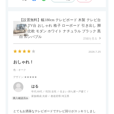
す。
黒いスチール脚のおかげで抜け感があり、見た目が重たくなら
ないのもお気に入りのポイントです。さらに、わが家はソファ
【設置無料】幅180cm テレビボード 木製 テレビ台
の後ろ側を通ることも多い間取りなので、背面まできれいに仕
収納 TV台 おしゃれ 格子 ローボード 引き出し 脚
上げられているデザインも気に入っています。どの角度から見
付き 北欧 モダン ホワイト ナチュラル ブラック 黒
ても美しく、空間の印象を損ないません。
白 ルンバブル
詳細を見る
カラーはベージュとグレージュの中間のような絶妙な色味で、
わが家のホテルライク×ジャパンディのインテリアにも自然にな
2026.7.25
じみました。
おしゃれ！
子どもがいるので、撥水加工で汚れに強い生地なのもとても助
色：オーク
かっています。気兼ねなく使える安心感があります。
デザイン
:★★★★★
また、カウチのように足を伸ばしてくつろげるスタイルが理想
はる
だったので、それが叶って大満足です。オットマンは自由に動
年代:
60代
性別:
女性
住まい:
持ち家一戸建て
かせるため、普段はカウチとして使い、来客時には離してスツ
家族構成:
夫婦
都道府県:
埼玉県
ールとして使えるなど、使い勝手の良さも魅力だと感じていま
す。
とてもお洒落なテレビボードでテレビ回りがスッキリしまし