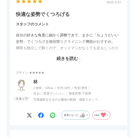
2025.3.27
快適な姿勢でくつろげる
スタッフのコメント
自分の好きな角度に細かく調整できて、まさに「ちょうどいい
姿勢」でくつろげる無段階リクライニング機能がおすすめ。
脚部も独立して動くので、オットマンがなくても足をしっかり
伸ばせたり、スイッチ部分にはUSBポートもついているので、
続きを読む
スマホやタブレットを充電しながらリラックスできるのが嬉し
いポイント。
デザイン
:★★★★★
個人的にはコードレス＆充電式なので、コンセントの場所を気
林
にせず、好きな場所に置けるのが画期的に感じました。
1:伸長：169cm
年代:
30代
性別:
男性
住まい:
賃貸マンション
都道府県:
千葉県
写真撮影をするのが趣味の動画・撮影スタッフ。
参考になった
0
Like!
0