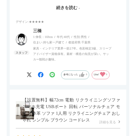
ので、リビングダイニングからベッドルームまで多目的な場面
続きを読む
でご使用いただけます。
デザイン
:★★★★★
また、補助テーブルとして使用可能なスライドテーブルや収納
内部にもプリンターなどが置けるスライド棚板がついているの
三橋
でテレビ台以外にもオフィスなどでの収納家具やリビングでの
1:伸長：169cm
年代:
40代
性別:
男性
サイドボードとして多目的な用途に対応しています。
住まい:
持ち家一戸建て
都道府県:
千葉県
家具・インテリア業界一筋17年。色彩検定3級、スリープ
アドバイザー資格保有。素材・構造の知見が深い。サッ
また、扉は横方向へのスライド式となっているので開閉時のス
カー観戦が趣味。
ペースを最小限に抑えられ、省スペースでご利用いただけるの
もポイントです！
参考になった
0
Like!
0
【設置無料】幅72cm 電動 リクライニングソファ
スマホ充電 USBポート 回転 パーソナルチェア モ
ダン 本革 ソファ 1人用 リクライニングチェア おし
ゃれ シンプル ブラウン コードレス
詳細を見る