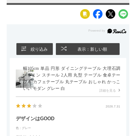
保証について
1～10年保証(部位により保証期間が変わります)
※社団
法人日本オフィス家具協会(JOIFA)規定に基づく
※詳し
くは
こちら
の保証ページをご確認ください。
※沖縄・離
島などの一部地域では発送後に発生した不良・傷などに
よる返品・交換は承れない場合がございます
組み立て
現地組立品
※お客様組み立て不要(現地にて業者が組み
立て作業を行います)
絞り込み
表示：新しい順
変更点
・材質：ミディアムグレージュ張り地変更
(G4M4⇒G4MA)
(変更日：2023年1月1日)
・脚(昇降主軸
ロッド色)：シルバー ⇒ブラック に変更
・昇降主軸アウ
幅105cm 単品 円形 ダイニングテーブル 大理石調
ターパイプ直径：50.8mm ⇒ 50mm に変更
(変更日：
メラミン スチール 2人用 丸型 テーブル 食卓テー
2026年1月21日)
ブル カフェテーブル 丸テーブル おしゃれ かっこ
いい モダン グレー 白
備考
グリーン購入法適合商品
詳細を見る
ご注意
クッションフロアー上ではご使用にならないでくださ
い。
床を傷つける場合があります。
2026.7.31
デザインはGOOD
色：グレー