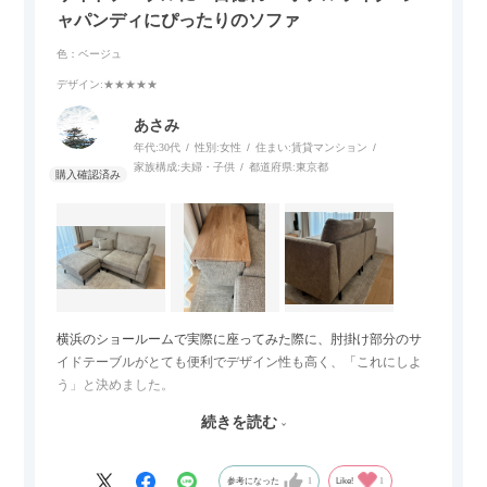
ャパンディにぴったりのソファ
色：ベージュ
デザイン
:★★★★★
あさみ
年代:
30代
性別:
女性
住まい:
賃貸マンション
家族構成:
夫婦・子供
都道府県:
東京都
横浜のショールームで実際に座ってみた際に、肘掛け部分のサ
イドテーブルがとても便利でデザイン性も高く、「これにしよ
う」と決めました。
続きを読む
サイズは2.5人掛けですが、幅184cmとコンパクトなので圧迫感
がなく、わが家にはちょうど良いサイズ感でした。200cmのラ
グとのバランスもぴったりで、リビング全体がすっきり見えま
参考になった
1
Like!
1