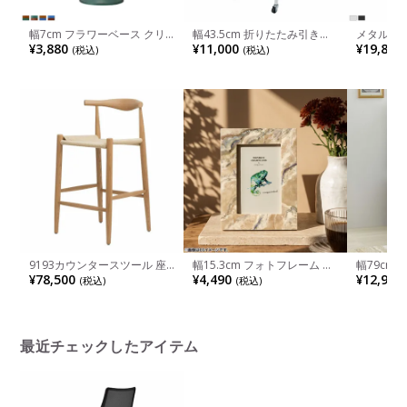
幅7cm フラワーベース クリ
幅43.5cm 折りたたみ引き出
メタル&
ア ガラス 花瓶 一輪挿し 花器
しラック 4段 E-WIN ホワイト
フ5段 耐荷
¥3,880
¥11,000
¥19,800
(税込)
(税込)
オブジェ フラワーポット 花
天板付き キャスター 固定脚
あたり30k
入れ おしゃれ ガラスベース
収納 折りたたみ ワゴン バス
行410×高
リビング 玄関 モダン ブラウ
ケット デスクワゴン サイド
ン ブルー グリーン 完成品
ワゴン 小物収納
9193カウンタースツール 座
幅15.3cm フォトフレーム ヴ
幅79cm
面高さ65cm スカンディナヴ
ィヴェク レジン フォトスタ
ード コー
¥78,500
¥4,490
¥12,900
(税込)
(税込)
ィアデザイン レッドオーク
ンド 写真フレーム おしゃれ
しキャス
ペーパーコードナチュラル 無
写真立て ディスプレイ 雑貨
垢材 足置き付き カウンター
インテリア リビング 玄関 ブ
チェア バーチェア
ラウン 完成品
最近チェックしたアイテム