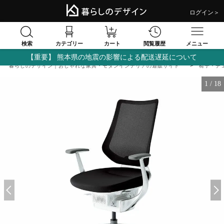
ログイン＞
検索
閲覧履歴
カテゴリー
カート
メニュー
【重要】 熊本県の地震の影響による配送遅延について
暮らしのデザイン｜おしゃれな家具・モダンインテリアの通販サイト
椅子・チ
1
/
18