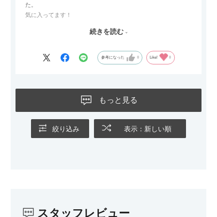
た。
気に入ってます！
ただひとつ残念だったのは
続きを読む
Blu-rayレコーダーをボードの扉にしまったところリモコンが閉
めたままでは反応してくれませんでした
なので星4つにします
参考になった
0
Like!
0
もっと見る
絞り込み
表示：新しい順
スタッフレビュー