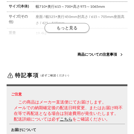
サイズ(本体)
幅710×奥行615～700×高さ975～1065mm
サイズ(その
座面 / 幅525×奥行450mm
肘高さ / 615～705mm
座面高
他)
さ / 425～515mm
重量
19.4kg
材質
背枠 / 強化ナイロン
張り地 / ポリエステル弾性メッシュ
座板 / ポリプロピレン
座張り地 / ポリエステル
座クッシ
商品についての注意事項
ョン / モールドウレタン
肘 / アルミダイカスト(磨き仕上
げ)、ポリウレタンスキンモールド
脚羽根 / アルミダイカ
スト(磨き仕上げ)
特記事項
（必ずご確認ください）
フレームカラ
ホワイト
ー
背
バーチカル
張り地タイプ / メッシュ
ご注意
この商品はメーカー直送便にてお届けします。
座
クッション
メールでの納期確定後の配送日時変更、またはお届け時不
肘
在等で再配送となる場合は別途費用が発生いたします。
固定肘
配送詳細については必ず
こちら
をご確認ください。
脚
キャスター脚
お届けについて
キャスター
直径60mmポリウレタン巻きキャスター