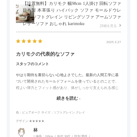
【設置無料】カリモク 幅98cm 1人掛け 回転ソファ
日本製 本革張り ハイバック ソファ モールドウレ
タン ソフトグレイン リビングソファ アームソファ
レザーソファ おしゃれ karimoku
詳細を見る
2025.3.27
カリモクの代表的なソファ
スタッフのコメント
やはり期待を裏切らない心地よさでした。最新の人間工学に基
づいて開発されたモールドフォームを使っているとのことで、
程よい弾力とフィット感があり、体がしっかり支えられる感じ
がします。長時間座っていても疲れにくいので、リビングでの
続きを読む
リラックスタイムによさそうでした。回転タイプなので、個人
的には狭いスペースでも立ち上がりがしやすい点が良かったで
色：ピュアオーク
サイズ：ソフトグレイン クレイ
す。
デザイン
:★★★★★
林
1:伸長：169cm
年代:
30代
性別:
男性