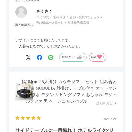
デザイン
:★★★★
さくさく
年代:
20代
性別:
男性
住まい:
賃貸マンション
家族構成:
一人暮らし
都道府県:
東京都
デザインはとても気に入ってます。
一人暮らしなので、少し大きかったかと。
参考になった
0
Like!
0
幅184cm 2.5人掛け カウチソファ セット 組み合わ
せ自由 MODULIA 肘掛けテーブル付き オットマン
付き 撥水 モダン リビングソファ おしゃれ モジュ
ールソファ 黒 ベージュ ルンバブル
詳細を見る
2026.7.26
サイドテーブルに一目惚れ！ ホテルライク×ジ