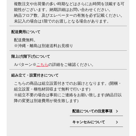
複数注文や出荷量の多い時期などはさらにお時間を頂戴する可
能性がございます。納期詳細はお問い合わせください。
機能・特徴
・ガス圧昇降式
・グライディング・メカ
2層のメカの
納品フロア数、及びエレベーターの有無を必ず記載ください。
組み合わせにより体のどんな動きにも追随。
ブラン
未記入の場合は1階でのお渡しとなる場合があります。
コのようにゆらゆらと揺れては戻る動きで、
バラン
スを崩すことなく体を預けることができます。
・3Dポ
配送費用について
スチャーサポートシート
体圧分散を適正にするととも
配送費無料。
に、前傾時の体の滑り落ちも防ぎます。
・フロントフリ
※沖縄・離島は別途送料お見積り
ーチルト
体格や姿勢に応じて座面前部が折れ曲がりま
す。
太腿の裏側の圧迫が少なく座面奥行きの調整が必
階上げ(階下げ)について
要ありません。
・グライディングストッパー
座面の
Aパターン※
こちら
の詳細をご確認ください。
動きON、OFFのモード切替えができます。
・グリップ
アーム
肘と背座は連動して動かない構造なので肘パ
組み立て・設置付きについて
ッドをグリップしながら
体を揺らすことができま
こちらの商品は組立設置付きでのお届けとなります。(開梱・
す。
・ランバーレスデザイン
背骨のS字カーブが自然
組立設置・梱包材回収まで無料で行います)
につくられるため背もたれにランバーサポートはありま
※組立不要の場合は事前にご連絡をお願い致します(納品日以
せん。
背骨がより解放され体が動かしやすくなりま
降の変更は別途費用が発生致します)
す。
配送についての注意事項
生産国
日本
キャンセルについて
梱包数
4箱