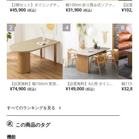
【2脚セット】ダイニングチ
幅100cm 折り畳み式ソファ
【設置無料
ェア 木製 LUGA 肘付き チェ
ベッド コンパクト リクライ
チンカウ
¥45,900
¥31,900
¥102,00
(税込)
(税込)
ア 天然木 リビング椅子 板座
ニング カウチスタイル 省ス
板 引き出
食卓椅子 おしゃれ ウッドチ
ペース ファブリック
箱スペース
ェア アッシュ 和モダン ナチ
ンジ台 キ
ュラル ブラウン 完成品
れ ウッデ
2
4
6
ル グレー
【設置無料】幅160cm 変形
【設置無料】4人用 ダイニン
幅110cm
半円 ダイニングテーブル モ
グテーブルセット 5点 LUGA
木目調 リ
¥74,900
¥149,000
¥32,800
(税込)
(税込)
ルタル風 LENAS コンクリー
セラミックテーブル おしゃれ
付き 長方
ト調 木脚 北欧モダン テーブ
ダイニングチェア 和モダン
ブル おし
ル 4人 食卓テーブル おしゃれ
ナチュラル ブラウン(幅
ブル 格子
ナチュラルモダン 韓国インテ
165cm 食卓テーブル×1 食卓
レー ナチ
リア風 グレージュ
椅子×4)
すべてのランキングを見る
この商品のタグ
機能