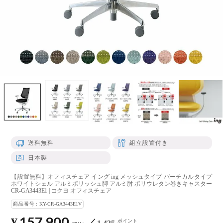
送料無料
組立設置付き
日本製
【設置無料】オフィスチェア イング ing メッシュタイプ バーチカルタイプ
ホワイトシェル アルミポリッシュ脚 アルミ肘 ポリウレタン巻きキャスター
CR-GA3443E1 | コクヨ オフィスチェア
商品番号
KY-CR-GA3443E1V
157,900
¥
ポイント