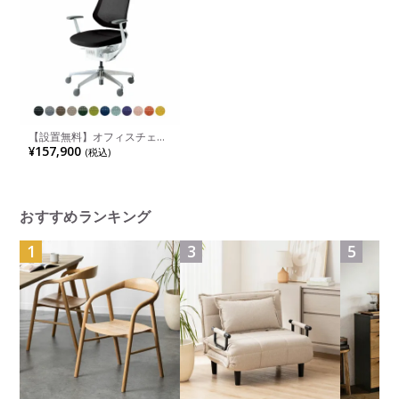
【設置無料】オフィスチェア
イング ing メッシュタイプ バ
¥157,900
(税込)
ーチカルタイプ ホワイトシェ
ル アルミポリッシュ脚 アル
ミ肘 ポリウレタン巻きキャス
ター CR-GA3443E1 | コクヨ
オフィスチェア
おすすめランキング
1
3
5