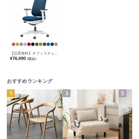
【設置無料】オフィスチェア
ミトラ2 Mitra2 ホワイト脚 ス
¥76,690
(税込)
タンダードバック 可動肘 ラ
ンバーサポートなし 張地メッ
シュタイプ 本体ホワイトグレ
ー ナイロンキャスター C04-
W130MW | コクヨ オフィス
チェア
おすすめランキング
1
3
5