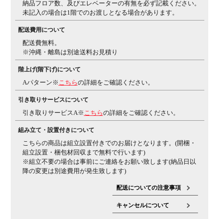
納品フロア数、及びエレベーターの有無を必ず記載ください。
側25度で調整可能。
未記入の場合は1階でのお渡しとなる場合があります。
生産国
日本
配送費用について
梱包数
3箱
配送費無料。
※沖縄・離島は別途送料お見積り
保証について
1～10年保証(部位により保証期間が変わります)
※社団
法人日本オフィス家具協会(JOIFA)規定に基づく
※詳し
階上げ(階下げ)について
くは
こちら
の保証ページをご確認ください。
※沖縄・離
Aパターン※
こちら
の詳細をご確認ください。
島などの一部地域では発送後に発生した不良・傷などに
よる返品・交換は承れない場合がございます
引き取りサービスについて
組み立て
現地組立品
※お客様組み立て不要(現地にて業者が組み
引き取りサービスA※
こちら
の詳細をご確認ください。
立て作業を行います)
組み立て・設置付きについて
備考
・ポスチャーサポートシート
骨盤の前滑りを防止し最
こちらの商品は組立設置付きでのお届けとなります。(開梱・
適な体圧分散が可能です。
・グリーン購入法適合製品
組立設置・梱包材回収まで無料で行います)
※組立不要の場合は事前にご連絡をお願い致します(納品日以
ご注意
※クッションフロアー上ではご使用にならないでくださ
降の変更は別途費用が発生致します)
い。床を傷つける場合があります。
配送についての注意事項
キャンセルについて