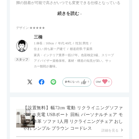
脚の脱着が可能で高さがいつでも変更できる仕様となっている
ので、リビングダイニングからベッドルームまで多目的な場面
続きを読む
でご使用いただけます。
デザイン
:★★★★★
また、補助テーブルとして使用可能なスライドテーブルや収納
内部にもプリンターなどが置けるスライド棚板がついているの
三橋
でテレビ台以外にもオフィスなどでの収納家具やリビングでの
1:伸長：169cm
年代:
40代
性別:
男性
サイドボードとして多目的な用途に対応しています。
住まい:
持ち家一戸建て
都道府県:
千葉県
家具・インテリア業界一筋17年。色彩検定3級、スリープ
アドバイザー資格保有。素材・構造の知見が深い。サッ
また、扉は横方向へのスライド式となっているので開閉時のス
カー観戦が趣味。
ペースを最小限に抑えられ、省スペースでご利用いただけるの
もポイントです！
参考になった
0
Like!
0
【設置無料】幅72cm 電動 リクライニングソファ
スマホ充電 USBポート 回転 パーソナルチェア モ
ダン 本革 ソファ 1人用 リクライニングチェア おし
ゃれ シンプル ブラウン コードレス
詳細を見る