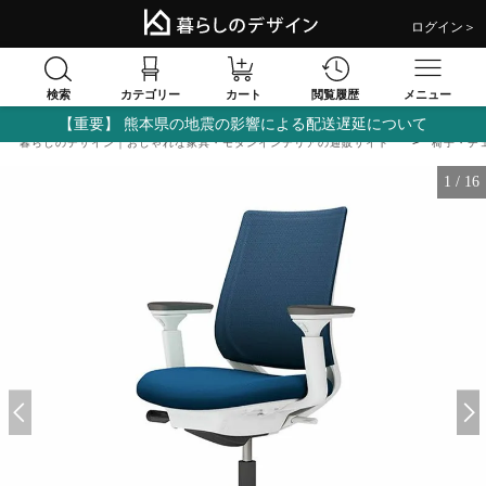
ログイン＞
検索
閲覧履歴
カテゴリー
カート
メニュー
【重要】 熊本県の地震の影響による配送遅延について
暮らしのデザイン｜おしゃれな家具・モダンインテリアの通販サイト
椅子・チ
1
/
16