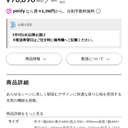
697
税込
獲得
なら
月々6,390円
から。分割手数料無料
お届け目安
9月9日(水)以降お届け
※配送希望日はご注文時に備考欄へご記載ください。
商品情報
配送について
商品詳細
あらゆるシーンに美しく馴染むデザインに快適な座り心地を実現する
充実の機能を搭載。
商品詳細をもっと見る
サイズ
外寸 / 幅680×奥行680×高さ900～990mm
座面 / 幅445×
奥行410～460mm
座面高さ / 415～505mm
肘高さ / 620