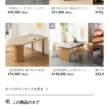
【2脚セット】ダイニングチ
幅100cm 折り畳み式ソファ
【設置無料
ェア 木製 LUGA 肘付き チェ
ベッド コンパクト リクライ
チンカウ
¥45,900
¥31,900
¥102,00
(税込)
(税込)
ア 天然木 リビング椅子 板座
ニング カウチスタイル 省ス
板 引き出
食卓椅子 おしゃれ ウッドチ
ペース ファブリック
箱スペース
ェア アッシュ 和モダン ナチ
ンジ台 キ
ュラル ブラウン 完成品
れ ウッデ
2
4
6
ル グレー
【設置無料】幅160cm 変形
【設置無料】4人用 ダイニン
幅110cm
半円 ダイニングテーブル モ
グテーブルセット 5点 LUGA
木目調 リ
¥74,900
¥149,000
¥32,800
(税込)
(税込)
ルタル風 LENAS コンクリー
セラミックテーブル おしゃれ
付き 長方
ト調 木脚 北欧モダン テーブ
ダイニングチェア 和モダン
ブル おし
ル 4人 食卓テーブル おしゃれ
ナチュラル ブラウン(幅
ブル 格子
ナチュラルモダン 韓国インテ
165cm 食卓テーブル×1 食卓
レー ナチ
リア風 グレージュ
椅子×4)
すべてのランキングを見る
この商品のタグ