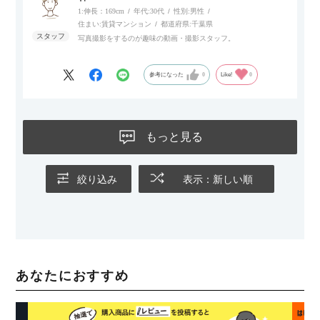
1:伸長：169cm
年代:
30代
性別:
男性
住まい:
賃貸マンション
都道府県:
千葉県
写真撮影をするのが趣味の動画・撮影スタッフ。
参考になった
0
Like!
0
もっと見る
絞り込み
表示：新しい順
あなたにおすすめ