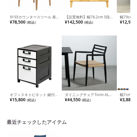
9193カウンタースツール 座
【設置無料】幅78.2cm 5段チ
幅79cm
面高さ65cm スカンディナヴ
ェスト オーク 無垢材 桐材 洋
ード コー
¥78,500
¥142,500
¥12,900
(税込)
(税込)
ィアデザイン レッドオーク
服収納 おしゃれ 衣類収納 整
しキャス
ペーパーコードナチュラル 無
理タンス 収納 シンプル 国産
垢材 足置き付き カウンター
日本製 ルンバブル
チェア バーチェア
オフィスキャビネット 鍵付き
ダイニングチェア form ALNE
幅7cm 
ファイル収納 浅型2段+深型1
木製 肘付き チェア ペーパー
ア ガラス
¥15,800
¥44,550
¥3,880
(税込)
(税込)
(
段 スムース引出し キャスタ
コードチェア 天然木 食卓椅
オブジェ 
ー付き グリーン購入法適合品
子 おしゃれ リビング椅子 鹿
入れ おし
幅425×奥行509×高さ639mm
の子編み 北欧 モダン ブラッ
リビング 
HG-321
ク ナチュラル 完成品
ン ブルー
最近チェックしたアイテム