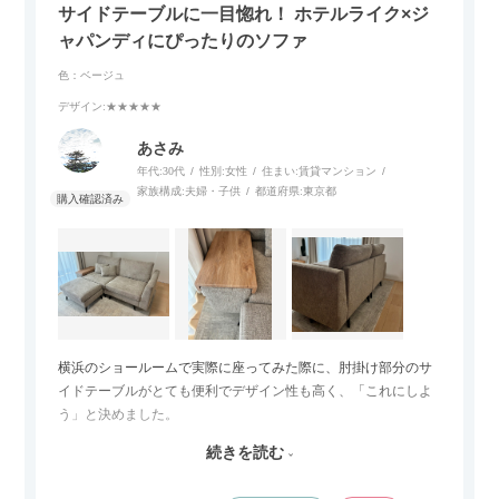
サイドテーブルに一目惚れ！ ホテルライク×ジ
ャパンディにぴったりのソファ
色：ベージュ
デザイン
:★★★★★
あさみ
年代:
30代
性別:
女性
住まい:
賃貸マンション
家族構成:
夫婦・子供
都道府県:
東京都
横浜のショールームで実際に座ってみた際に、肘掛け部分のサ
イドテーブルがとても便利でデザイン性も高く、「これにしよ
う」と決めました。
続きを読む
サイズは2.5人掛けですが、幅184cmとコンパクトなので圧迫感
がなく、わが家にはちょうど良いサイズ感でした。200cmのラ