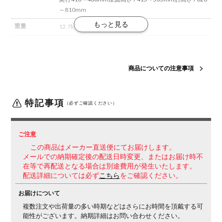
～810mm
重量
12.7kg
材質
【背】
背枠 / 強化ナイロン
張地 / ポリエステル弾性メッ
シュ
【座】
座板 / ポリプロピレン
クッション / モールド
ウレタン
張地 / ポリエステル
【肘】
強化ナイロン、ポリ
商品についての注意事項
ウレタンスキンモールド
【脚】
脚羽根 / 強化ナイロン(ク
リーンテクトコーティング)
キャスター / 直径50mmナイ
ロン
特記事項
（必ずご確認ください）
張地タイプ
メッシュタイプ
肘タイプ
可動肘
ご注意
脚タイプ
ホワイト脚
この商品はメーカー直送便にてお届けします。
メールでの納期確定後の配送日時変更、またはお届け時不
機能
・座面高さ調整(90mmストローク)
・座面奥行調整
在等で再配送となる場合は別途費用が発生いたします。
(50mmストローク)
・オートフィットシンクロロッキン
配送詳細については必ず
こちら
をご確認ください。
グ
バランスをとりやすい反力特性に自動的に調整しま
お届けについて
す。
・ロッキング反力簡易調節(5段階)
・ロッキング角
度範囲調節(0度、6度、13度、20度)
・肘位置調整
上
複数注文や出荷量の多い時期などはさらにお時間を頂戴する可
下ストローク100mm、前後ストローク80mm、角度内
能性がございます。納期詳細はお問い合わせください。