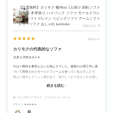
【設置無料】カリモク 幅98cm 1人掛け 回転ソファ
日本製 本革張り ハイバック ソファ モールドウレ
タン ソフトグレイン リビングソファ アームソファ
レザーソファ おしゃれ karimoku
詳細を見る
2025.3.27
カリモクの代表的なソファ
スタッフのコメント
やはり期待を裏切らない心地よさでした。最新の人間工学に基
づいて開発されたモールドフォームを使っているとのことで、
程よい弾力とフィット感があり、体がしっかり支えられる感じ
がします。長時間座っていても疲れにくいので、リビングでの
続きを読む
リラックスタイムによさそうでした。回転タイプなので、個人
的には狭いスペースでも立ち上がりがしやすい点が良かったで
色：ピュアオーク
サイズ：ソフトグレイン クレイ
す。
デザイン
:★★★★★
林