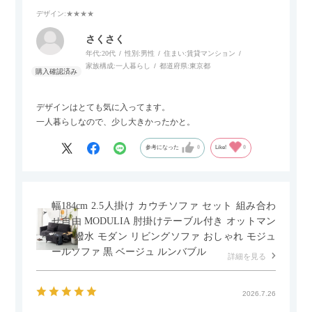
デザイン
:★★★★
さくさく
年代:
20代
性別:
男性
住まい:
賃貸マンション
家族構成:
一人暮らし
都道府県:
東京都
デザインはとても気に入ってます。
一人暮らしなので、少し大きかったかと。
参考になった
0
Like!
0
幅184cm 2.5人掛け カウチソファ セット 組み合わ
せ自由 MODULIA 肘掛けテーブル付き オットマン
付き 撥水 モダン リビングソファ おしゃれ モジュ
ールソファ 黒 ベージュ ルンバブル
詳細を見る
2026.7.26