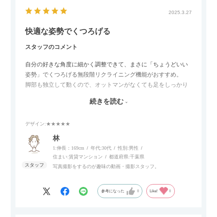
2025.3.27
快適な姿勢でくつろげる
スタッフのコメント
自分の好きな角度に細かく調整できて、まさに「ちょうどいい
姿勢」でくつろげる無段階リクライニング機能がおすすめ。
脚部も独立して動くので、オットマンがなくても足をしっかり
伸ばせたり、スイッチ部分にはUSBポートもついているので、
続きを読む
スマホやタブレットを充電しながらリラックスできるのが嬉し
いポイント。
デザイン
:★★★★★
個人的にはコードレス＆充電式なので、コンセントの場所を気
林
にせず、好きな場所に置けるのが画期的に感じました。
1:伸長：169cm
年代:
30代
性別:
男性
住まい:
賃貸マンション
都道府県:
千葉県
写真撮影をするのが趣味の動画・撮影スタッフ。
参考になった
0
Like!
0