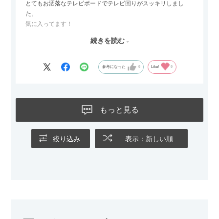
とてもお洒落なテレビボードでテレビ回りがスッキリしまし
た。
気に入ってます！
ただひとつ残念だったのは
続きを読む
Blu-rayレコーダーをボードの扉にしまったところリモコンが閉
めたままでは反応してくれませんでした
なので星4つにします
参考になった
0
Like!
0
もっと見る
絞り込み
表示：新しい順