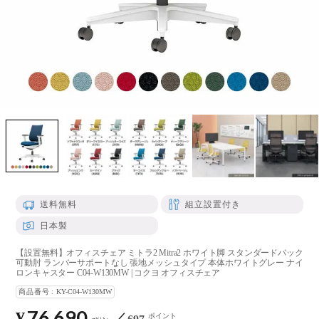
送料無料
組立設置付き
日本製
【設置無料】オフィスチェア ミトラ2 Mitra2 ホワイト脚 スタンダードバック
可動肘 ランバーサポートなし 張地メッシュタイプ 本体ホワイトグレー ナイ
ロンキャスター C04-W130MW | コクヨ オフィスチェア
商品番号
KY-C04-W130MW
76,690
¥
ポイント