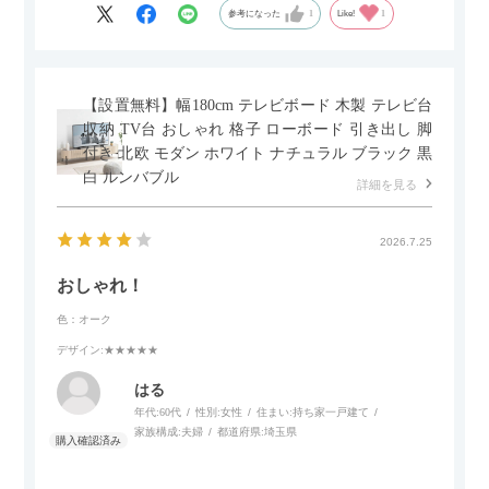
グとのバランスもぴったりで、リビング全体がすっきり見えま
参考になった
1
Like!
1
す。
黒いスチール脚のおかげで抜け感があり、見た目が重たくなら
ないのもお気に入りのポイントです。さらに、わが家はソファ
【設置無料】幅180cm テレビボード 木製 テレビ台
の後ろ側を通ることも多い間取りなので、背面まできれいに仕
収納 TV台 おしゃれ 格子 ローボード 引き出し 脚
上げられているデザインも気に入っています。どの角度から見
付き 北欧 モダン ホワイト ナチュラル ブラック 黒
ても美しく、空間の印象を損ないません。
白 ルンバブル
詳細を見る
カラーはベージュとグレージュの中間のような絶妙な色味で、
わが家のホテルライク×ジャパンディのインテリアにも自然にな
2026.7.25
じみました。
おしゃれ！
子どもがいるので、撥水加工で汚れに強い生地なのもとても助
色：オーク
かっています。気兼ねなく使える安心感があります。
デザイン
:★★★★★
また、カウチのように足を伸ばしてくつろげるスタイルが理想
はる
だったので、それが叶って大満足です。オットマンは自由に動
年代:
60代
性別:
女性
住まい:
持ち家一戸建て
かせるため、普段はカウチとして使い、来客時には離してスツ
家族構成:
夫婦
都道府県:
埼玉県
ールとして使えるなど、使い勝手の良さも魅力だと感じていま
す。