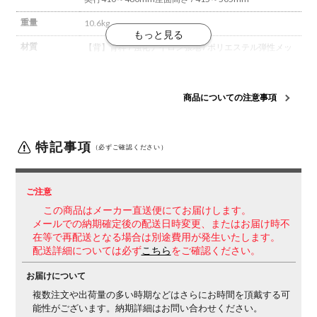
重量
10.6kg
材質
【背】
背枠 / 強化ナイロン
張地 / ポリエステル弾性メッ
シュ
【座】
座板 / ポリプロピレン
クッション / モールド
ウレタン
張地 / ポリエステル
【脚】
脚羽根 / 強化ナイロ
ン(クリーンテクトコーティング)
キャスター / 直径
商品についての注意事項
50mmナイロン
張地タイプ
メッシュタイプ
特記事項
（必ずご確認ください）
肘タイプ
肘なし
脚タイプ
ブラック脚
ご注意
機能
・座面高さ調整(90mmストローク)
・座面奥行調整
この商品はメーカー直送便にてお届けします。
(50mmストローク)
・オートフィットシンクロロッキン
メールでの納期確定後の配送日時変更、またはお届け時不
グ
バランスをとりやすい反力特性に自動的に調整しま
在等で再配送となる場合は別途費用が発生いたします。
す。
・ロッキング反力簡易調節(5段階)
・ロッキング角
配送詳細については必ず
こちら
をご確認ください。
度範囲調節(0度、6度、13度、20度)
お届けについて
生産国
日本
複数注文や出荷量の多い時期などはさらにお時間を頂戴する可
能性がございます。納期詳細はお問い合わせください。
梱包数
2箱