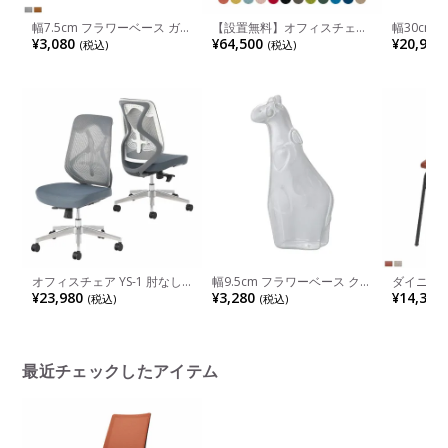
幅7.5cm フラワーベース ガラ
【設置無料】オフィスチェア
幅30cm
ス 花瓶 オブジェ 花器 インテ
ミトラ2 Mitra2 ブラック脚 ス
イアン フ
¥3,080
¥64,500
¥20,900
(税込)
(税込)
リア フラワーポット テーパ
タンダードバック サークル肘
ブジェ 花
ード 花入れ おしゃれ ガラス
ランバーサポートあり 張地メ
ンド おし
ベース リビング 玄関 モダン
ッシュタイプ 本体ホワイトグ
スタンド 
ブラウン グレー 完成品
レー ポリウレタン巻きキャス
ビング 玄
ター C04-B152MU | コクヨ
オフィスチ
オフィスチェア YS-1 肘なし
幅9.5cm フラワーベース クリ
ダイニングチ
ランバーサポート 人間工学
ア ガラス 花瓶 キリン アニマ
なし スチ
¥23,980
¥3,280
¥14,300
(税込)
(税込)
シンクロロッキング メッシュ
ルベース 花器 オブジェ おし
合皮 椅子
チェア デスクチェア テレワ
ゃれ 花入れ 一輪挿し インテ
椅子 デス
ーク椅子 白 ホワイト おしゃ
リア 雑貨 かわいい ギフト リ
シンプル 
れ
ビング 玄関 透明 完成品
ラウン ナ
最近チェックしたアイテム