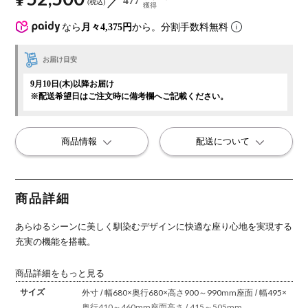
477
税込
獲得
なら
月々4,375円
から。分割手数料無料
お届け目安
9月10日(木)以降お届け
※配送希望日はご注文時に備考欄へご記載ください。
商品情報
配送について
商品詳細
あらゆるシーンに美しく馴染むデザインに快適な座り心地を実現する
充実の機能を搭載。
商品詳細をもっと見る
サイズ
外寸 / 幅680×奥行680×高さ900～990mm
座面 / 幅495×
奥行410～460mm
座面高さ / 415～505mm