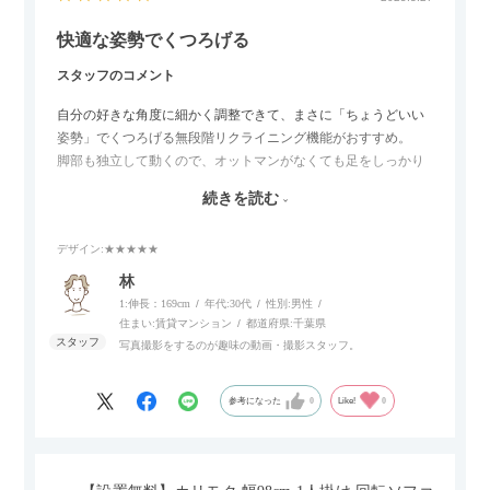
快適な姿勢でくつろげる
スタッフのコメント
自分の好きな角度に細かく調整できて、まさに「ちょうどいい
姿勢」でくつろげる無段階リクライニング機能がおすすめ。
脚部も独立して動くので、オットマンがなくても足をしっかり
伸ばせたり、スイッチ部分にはUSBポートもついているので、
続きを読む
スマホやタブレットを充電しながらリラックスできるのが嬉し
いポイント。
デザイン
:★★★★★
個人的にはコードレス＆充電式なので、コンセントの場所を気
林
にせず、好きな場所に置けるのが画期的に感じました。
1:伸長：169cm
年代:
30代
性別:
男性
住まい:
賃貸マンション
都道府県:
千葉県
写真撮影をするのが趣味の動画・撮影スタッフ。
参考になった
0
Like!
0