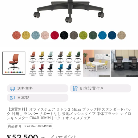
送料無料
組立設置付き
日本製
【設置無料】オフィスチェア ミトラ２ Mitra2 ブラック脚 スタンダードバッ
ク 肘無し ランバーサポートなし 張地メッシュタイプ 本体ブラック ナイロ
ンキャスター C04-B100MW | コクヨ オフィスチェア
商品番号
KY-C04-B100MWBK
52,500
¥
ポイント