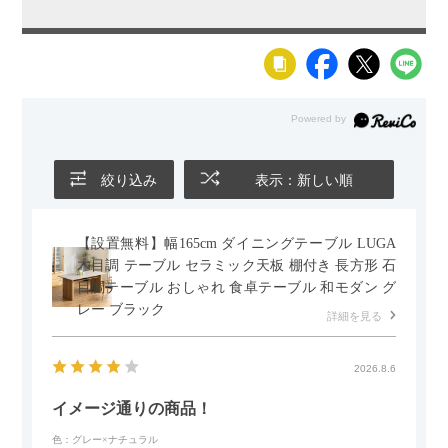
絞り込み
表示：新しい順
【設置無料】幅165cm ダイニングテーブル LUGA
木目調 テーブル セラミック天板 棚付き 長方形 石
目調テーブル おしゃれ 食卓テーブル 和モダン グ
レー ブラック
詳細を見る
2026.8.6
イメージ通りの商品！
色：グレー×ナチュラル