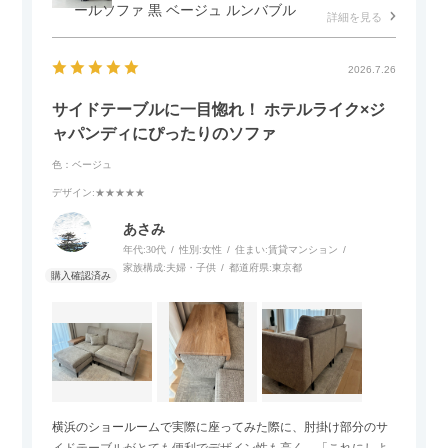
ールソファ 黒 ベージュ ルンバブル
詳細を見る
2026.7.26
サイドテーブルに一目惚れ！ ホテルライク×ジ
ャパンディにぴったりのソファ
色：ベージュ
デザイン
:★★★★★
あさみ
年代:
30代
性別:
女性
住まい:
賃貸マンション
家族構成:
夫婦・子供
都道府県:
東京都
横浜のショールームで実際に座ってみた際に、肘掛け部分のサ
イドテーブルがとても便利でデザイン性も高く、「これにしよ