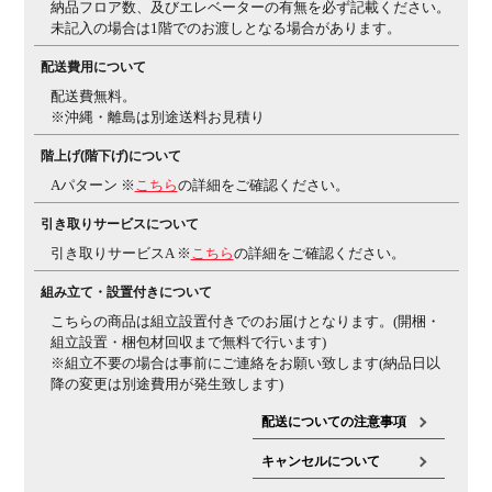
納品フロア数、及びエレベーターの有無を必ず記載ください。
保証について
1～10年保証(部位により保証期間が変わります)
※社団
未記入の場合は1階でのお渡しとなる場合があります。
法人日本オフィス家具協会(JOIFA)規定に基づく
※詳し
配送費用について
くは
こちら
の保証ページをご確認ください。
※沖縄・離
配送費無料。
島などの一部地域では発送後に発生した不良・傷などに
※沖縄・離島は別途送料お見積り
よる返品・交換は承れない場合がございます
組み立て
階上げ(階下げ)について
現地組立品
※お客様組み立て不要(現地にて業者が組み
立て作業を行います)
Aパターン ※
こちら
の詳細をご確認ください。
備考
・ポスチャーサポートシート
骨盤の前滑りを防止し最
引き取りサービスについて
適な体圧分散が可能です。
・グリーン購入法適合製品
引き取りサービスA ※
こちら
の詳細をご確認ください。
ご注意
※クッションフロアー上ではご使用にならないでくださ
組み立て・設置付きについて
い。床を傷つける場合があります。
こちらの商品は組立設置付きでのお届けとなります。(開梱・
組立設置・梱包材回収まで無料で行います)
※組立不要の場合は事前にご連絡をお願い致します(納品日以
降の変更は別途費用が発生致します)
配送についての注意事項
キャンセルについて