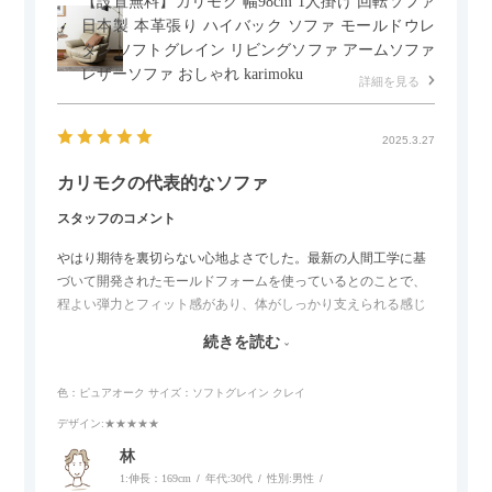
【設置無料】カリモク 幅98cm 1人掛け 回転ソファ
日本製 本革張り ハイバック ソファ モールドウレ
タン ソフトグレイン リビングソファ アームソファ
レザーソファ おしゃれ karimoku
詳細を見る
2025.3.27
カリモクの代表的なソファ
スタッフのコメント
やはり期待を裏切らない心地よさでした。最新の人間工学に基
づいて開発されたモールドフォームを使っているとのことで、
程よい弾力とフィット感があり、体がしっかり支えられる感じ
がします。長時間座っていても疲れにくいので、リビングでの
続きを読む
リラックスタイムによさそうでした。回転タイプなので、個人
的には狭いスペースでも立ち上がりがしやすい点が良かったで
色：ピュアオーク
サイズ：ソフトグレイン クレイ
す。
デザイン
:★★★★★
林
1:伸長：169cm
年代:
30代
性別:
男性