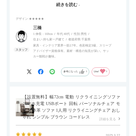
ので、リビングダイニングからベッドルームまで多目的な場面
続きを読む
でご使用いただけます。
デザイン
:★★★★★
また、補助テーブルとして使用可能なスライドテーブルや収納
内部にもプリンターなどが置けるスライド棚板がついているの
三橋
でテレビ台以外にもオフィスなどでの収納家具やリビングでの
1:伸長：169cm
年代:
40代
性別:
男性
サイドボードとして多目的な用途に対応しています。
住まい:
持ち家一戸建て
都道府県:
千葉県
家具・インテリア業界一筋17年。色彩検定3級、スリープ
アドバイザー資格保有。素材・構造の知見が深い。サッ
また、扉は横方向へのスライド式となっているので開閉時のス
カー観戦が趣味。
ペースを最小限に抑えられ、省スペースでご利用いただけるの
もポイントです！
参考になった
0
Like!
0
【設置無料】幅72cm 電動 リクライニングソファ
スマホ充電 USBポート 回転 パーソナルチェア モ
ダン 本革 ソファ 1人用 リクライニングチェア おし
ゃれ シンプル ブラウン コードレス
詳細を見る
2025.3.27