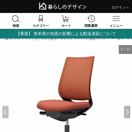
ログイン＞
検索
閲覧履歴
カテゴリー
カート
メニュー
【重要】 熊本県の地震の影響による配送遅延について
暮らしのデザイン｜おしゃれな家具・モダンインテリアの通販サイト
椅子・チ
1
/
15