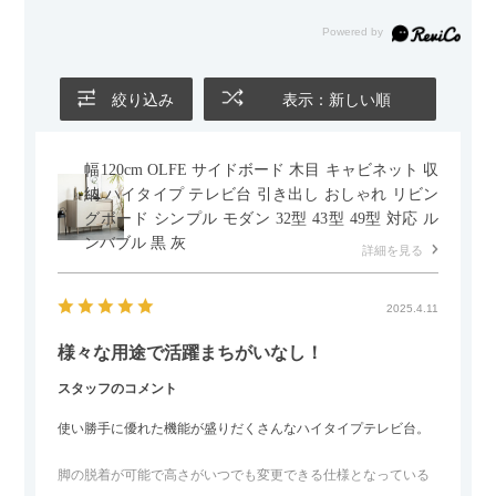
だったので、それが叶って大満足です。オットマンは自由に動
かせるため、普段はカウチとして使い、来客時には離してスツ
ールとして使えるなど、使い勝手の良さも魅力だと感じていま
す。
絞り込み
表示：新しい順
幅120cm OLFE サイドボード 木目 キャビネット 収
納 ハイタイプ テレビ台 引き出し おしゃれ リビン
グボード シンプル モダン 32型 43型 49型 対応 ル
ンバブル 黒 灰
詳細を見る
2025.4.11
様々な用途で活躍まちがいなし！
スタッフのコメント
使い勝手に優れた機能が盛りだくさんなハイタイプテレビ台。
脚の脱着が可能で高さがいつでも変更できる仕様となっている