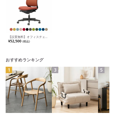
【設置無料】オフィスチェア
ミトラ２ Mitra2 ブラック脚
¥52,500
(税込)
スタンダードバック 肘無し
ランバーサポートなし 張地メ
ッシュタイプ 本体ブラック
ナイロンキャスター C04-
B100MW | コクヨ オフィス
チェア
おすすめランキング
1
3
5