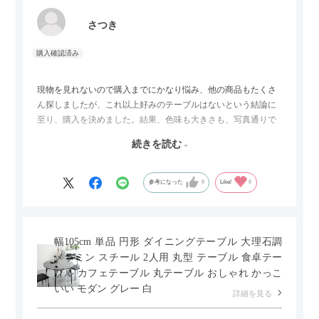
さつき
現物を見れないので購入までにかなり悩み、他の商品もたくさ
ん探しましたが、これ以上好みのテーブルはないという結論に
至り、購入を決めました。結果、色味も大きさも、写真通りで
した。とても満足です！
続きを読む
セラミック天板が思った以上に滑りが良く、汚れも拭きやすい
ですがお皿もよく滑り…使い慣れるまでは少し気を付けなくて
はいけないかもしれません。天板が冷たいので冬にどうなるの
参考になった
0
Like!
0
かなというのも気になります。
幅105cm 単品 円形 ダイニングテーブル 大理石調
メラミン スチール 2人用 丸型 テーブル 食卓テー
ブル カフェテーブル 丸テーブル おしゃれ かっこ
いい モダン グレー 白
詳細を見る