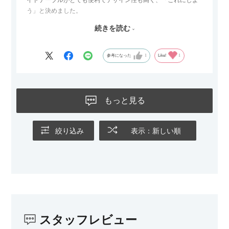
う」と決めました。
続きを読む
サイズは2.5人掛けですが、幅184cmとコンパクトなので圧迫感
がなく、わが家にはちょうど良いサイズ感でした。200cmのラ
グとのバランスもぴったりで、リビング全体がすっきり見えま
参考になった
1
Like!
1
す。
黒いスチール脚のおかげで抜け感があり、見た目が重たくなら
ないのもお気に入りのポイントです。さらに、わが家はソファ
もっと見る
の後ろ側を通ることも多い間取りなので、背面まできれいに仕
上げられているデザインも気に入っています。どの角度から見
ても美しく、空間の印象を損ないません。
絞り込み
表示：新しい順
カラーはベージュとグレージュの中間のような絶妙な色味で、
わが家のホテルライク×ジャパンディのインテリアにも自然にな
じみました。
子どもがいるので、撥水加工で汚れに強い生地なのもとても助
かっています。気兼ねなく使える安心感があります。
スタッフレビュー
また、カウチのように足を伸ばしてくつろげるスタイルが理想