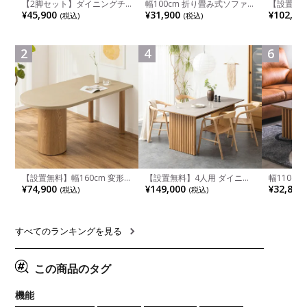
【2脚セット】ダイニングチ
幅100cm 折り畳み式ソファ
【設置無料
ェア 木製 LUGA 肘付き チェ
ベッド コンパクト リクライ
チンカウ
¥45,900
¥31,900
¥102,00
(税込)
(税込)
ア 天然木 リビング椅子 板座
ニング カウチスタイル 省ス
板 引き出
食卓椅子 おしゃれ ウッドチ
ペース ファブリック
箱スペース
ェア アッシュ 和モダン ナチ
ンジ台 キ
ュラル ブラウン 完成品
れ ウッデ
2
4
6
ル グレー
【設置無料】幅160cm 変形
【設置無料】4人用 ダイニン
幅110cm
半円 ダイニングテーブル モ
グテーブルセット 5点 LUGA
木目調 リ
¥74,900
¥149,000
¥32,800
(税込)
(税込)
ルタル風 LENAS コンクリー
セラミックテーブル おしゃれ
付き 長方
ト調 木脚 北欧モダン テーブ
ダイニングチェア 和モダン
ブル おし
ル 4人 食卓テーブル おしゃれ
ナチュラル ブラウン(幅
ブル 格子
ナチュラルモダン 韓国インテ
165cm 食卓テーブル×1 食卓
レー ナチ
リア風 グレージュ
椅子×4)
すべてのランキングを見る
この商品のタグ
機能