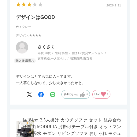
2026.7.31
デザインはGOOD
色：グレー
デザイン
:★★★★
さくさく
年代:
20代
性別:
男性
住まい:
賃貸マンション
家族構成:
一人暮らし
都道府県:
東京都
デザインはとても気に入ってます。
一人暮らしなので、少し大きかったかと。
参考になった
0
Like!
0
幅184cm 2.5人掛け カウチソファ セット 組み合わ
せ自由 MODULIA 肘掛けテーブル付き オットマン
付き 撥水 モダン リビングソファ おしゃれ モジュ