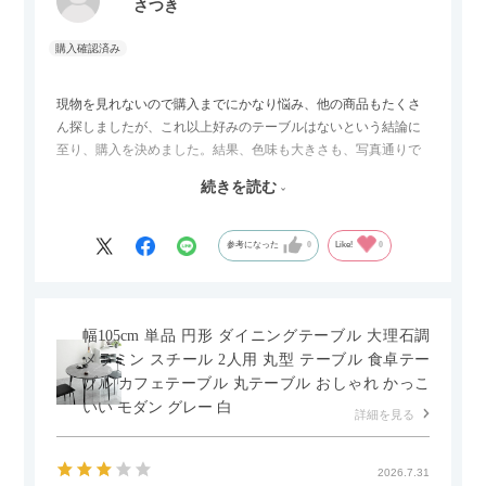
さつき
現物を見れないので購入までにかなり悩み、他の商品もたくさ
ん探しましたが、これ以上好みのテーブルはないという結論に
至り、購入を決めました。結果、色味も大きさも、写真通りで
した。とても満足です！
続きを読む
セラミック天板が思った以上に滑りが良く、汚れも拭きやすい
ですがお皿もよく滑り…使い慣れるまでは少し気を付けなくて
はいけないかもしれません。天板が冷たいので冬にどうなるの
参考になった
0
Like!
0
かなというのも気になります。
幅105cm 単品 円形 ダイニングテーブル 大理石調
メラミン スチール 2人用 丸型 テーブル 食卓テー
ブル カフェテーブル 丸テーブル おしゃれ かっこ
いい モダン グレー 白
詳細を見る
2026.7.31