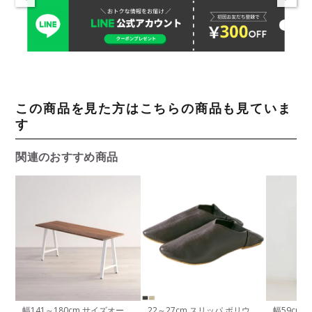
この商品を見た方はこちらの商品も見ていま
す
関連のおすすめ商品
幅141～180cm サイズオーダ
22～27cm スリッパ ポリウレ
幅59cm 