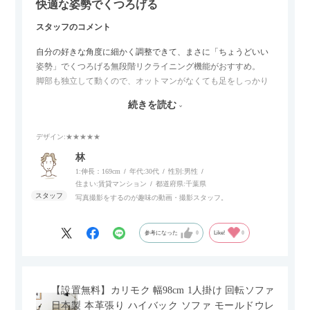
快適な姿勢でくつろげる
スタッフのコメント
自分の好きな角度に細かく調整できて、まさに「ちょうどいい
姿勢」でくつろげる無段階リクライニング機能がおすすめ。
脚部も独立して動くので、オットマンがなくても足をしっかり
伸ばせたり、スイッチ部分にはUSBポートもついているので、
続きを読む
スマホやタブレットを充電しながらリラックスできるのが嬉し
いポイント。
デザイン
:★★★★★
個人的にはコードレス＆充電式なので、コンセントの場所を気
林
にせず、好きな場所に置けるのが画期的に感じました。
1:伸長：169cm
年代:
30代
性別:
男性
住まい:
賃貸マンション
都道府県:
千葉県
写真撮影をするのが趣味の動画・撮影スタッフ。
参考になった
0
Like!
0
【設置無料】カリモク 幅98cm 1人掛け 回転ソファ
日本製 本革張り ハイバック ソファ モールドウレ