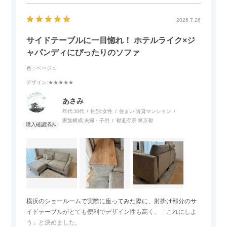
2026.7.26
サイドテーブルに一目惚れ！ ホテルライク×ジ
ャパンディにぴったりのソファ
色：ベージュ
デザイン
:★★★★★
あさみ
年代:
30代
性別:
女性
住まい:
賃貸マンション
家族構成:
夫婦・子供
都道府県:
東京都
横浜のショールームで実際に座ってみた際に、肘掛け部分のサ
イドテーブルがとても便利でデザイン性も高く、「これにしよ
う」と決めました。