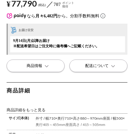
77,790
¥
ポイント
707
税込
獲得
なら
月々6,482円
から。分割手数料無料
お届け目安
9月14日(月)以降お届け
※配送希望日はご注文時に備考欄へご記載ください。
商品情報
配送について
商品詳細
商品詳細をもっと見る
サイズ(本体)
外寸 / 幅710×奥行710×高さ880～970mm
座面 / 幅500×
奥行405～455mm
座面高さ / 415～505mm