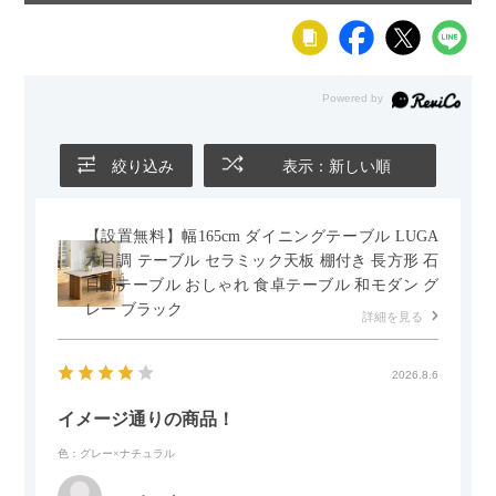
絞り込み
表示：新しい順
【設置無料】幅165cm ダイニングテーブル LUGA
木目調 テーブル セラミック天板 棚付き 長方形 石
目調テーブル おしゃれ 食卓テーブル 和モダン グ
レー ブラック
詳細を見る
2026.8.6
イメージ通りの商品！
色：グレー×ナチュラル