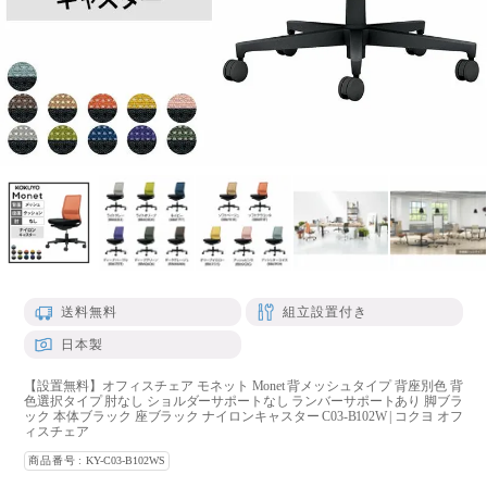
送料無料
組立設置付き
日本製
【設置無料】オフィスチェア モネット Monet 背メッシュタイプ 背座別色 背
色選択タイプ 肘なし ショルダーサポートなし ランバーサポートあり 脚ブラ
ック 本体ブラック 座ブラック ナイロンキャスター C03-B102W | コクヨ オフ
ィスチェア
商品番号
KY-C03-B102WS