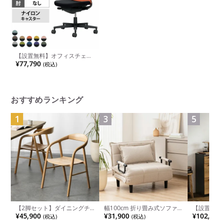
【設置無料】オフィスチェア
モネット Monet 背メッシュ
¥77,790
(税込)
タイプ 背座別色 背色選択タ
イプ 肘なし ショルダーサポ
ートなし ランバーサポートあ
り 脚ブラック 本体ブラック
座ブラック ナイロンキャスタ
ー C03-B102W |
おすすめランキング
1
3
5
【2脚セット】ダイニングチ
幅100cm 折り畳み式ソファ
【設置無料
ェア 木製 LUGA 肘付き チェ
ベッド コンパクト リクライ
チンカウ
¥45,900
¥31,900
¥102,00
(税込)
(税込)
ア 天然木 リビング椅子 板座
ニング カウチスタイル 省ス
板 引き出