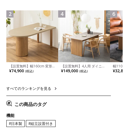
食卓椅子 おしゃれ ウッドチ
ペース ファブリック
箱スペース
ェア アッシュ 和モダン ナチ
ンジ台 キ
ュラル ブラウン 完成品
れ ウッデ
2
4
6
ル グレー
【設置無料】幅160cm 変形
【設置無料】4人用 ダイニン
幅110cm
半円 ダイニングテーブル モ
グテーブルセット 5点 LUGA
木目調 リ
¥74,900
¥149,000
¥32,800
(税込)
(税込)
ルタル風 LENAS コンクリー
セラミックテーブル おしゃれ
付き 長方
ト調 木脚 北欧モダン テーブ
ダイニングチェア 和モダン
ブル おし
ル 4人 食卓テーブル おしゃれ
ナチュラル ブラウン(幅
ブル 格子
ナチュラルモダン 韓国インテ
165cm 食卓テーブル×1 食卓
レー ナチ
リア風 グレージュ
椅子×4)
すべてのランキングを見る
この商品のタグ
機能
#日本製
#組立設置付き