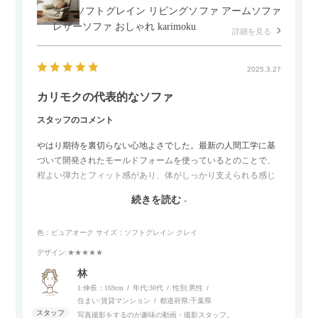
タン ソフトグレイン リビングソファ アームソファ
レザーソファ おしゃれ karimoku
詳細を見る
2025.3.27
カリモクの代表的なソファ
スタッフのコメント
やはり期待を裏切らない心地よさでした。最新の人間工学に基
づいて開発されたモールドフォームを使っているとのことで、
程よい弾力とフィット感があり、体がしっかり支えられる感じ
がします。長時間座っていても疲れにくいので、リビングでの
続きを読む
リラックスタイムによさそうでした。回転タイプなので、個人
的には狭いスペースでも立ち上がりがしやすい点が良かったで
色：ピュアオーク
サイズ：ソフトグレイン クレイ
す。
デザイン
:★★★★★
林
1:伸長：169cm
年代:
30代
性別:
男性
住まい:
賃貸マンション
都道府県:
千葉県
写真撮影をするのが趣味の動画・撮影スタッフ。