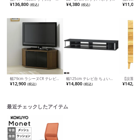
ーテーブル Sizeno(シゼノ) ダ
タンレザー バブーシュ 通気
グネット
¥136,800
¥4,380
¥11,000
(税込)
(税込)
イニングテーブル ウォールナ
性 吸湿性 滑り止め ルームシ
シンプル 
ット 無垢材 木製 A字脚 スチ
ューズ おしゃれ 室内履き ユ
店舗 収納
ール脚 天然木 テーブル 長方
ニセックス インテリア雑貨
形 食卓テーブル おしゃれ ウ
モダン ブラウン ゴールド 完
ッディモダン ダイニング ダ
成品
ークブラウン
幅79cm ラシーヌCR テレビボ
幅125cm テレビ台 ちょい足
【設置無料
ード コーナー ロータイプ 隠
しラック ダブル 125CTW 木
ェスト オ
¥12,900
¥14,800
¥142,50
(税込)
(税込)
しキャスター付 テレビ台
目調 モニター台 収納棚付き
服収納 お
取り外し可能 テレビラック
理タンス 
おしゃれ 机上ラック モダン
日本製 ル
黒 ダークブラウン 完成品
最近チェックしたアイテム