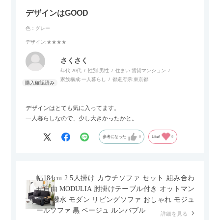
デザインはGOOD
色：グレー
デザイン
:★★★★
さくさく
年代:
20代
性別:
男性
住まい:
賃貸マンション
家族構成:
一人暮らし
都道府県:
東京都
デザインはとても気に入ってます。
一人暮らしなので、少し大きかったかと。
参考になった
0
Like!
0
幅184cm 2.5人掛け カウチソファ セット 組み合わ
せ自由 MODULIA 肘掛けテーブル付き オットマン
付き 撥水 モダン リビングソファ おしゃれ モジュ
ールソファ 黒 ベージュ ルンバブル
詳細を見る