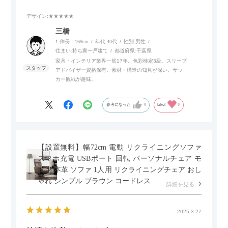
デザイン
:★★★★★
また、補助テーブルとして使用可能なスライドテーブルや収納
内部にもプリンターなどが置けるスライド棚板がついているの
三橋
でテレビ台以外にもオフィスなどでの収納家具やリビングでの
1:伸長：169cm
年代:
40代
性別:
男性
サイドボードとして多目的な用途に対応しています。
住まい:
持ち家一戸建て
都道府県:
千葉県
家具・インテリア業界一筋17年。色彩検定3級、スリープ
アドバイザー資格保有。素材・構造の知見が深い。サッ
また、扉は横方向へのスライド式となっているので開閉時のス
カー観戦が趣味。
ペースを最小限に抑えられ、省スペースでご利用いただけるの
もポイントです！
参考になった
0
Like!
0
【設置無料】幅72cm 電動 リクライニングソファ
スマホ充電 USBポート 回転 パーソナルチェア モ
ダン 本革 ソファ 1人用 リクライニングチェア おし
ゃれ シンプル ブラウン コードレス
詳細を見る
2025.3.27