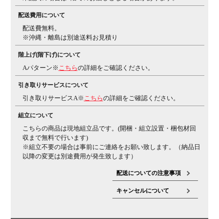
法人日本オフィス家具協会(JOIFA)規定に基づく
※詳し
配送費用について
くは
こちら
の保証ページをご確認ください。
※沖縄・離
配送費無料。
島などの一部地域では発送後に発生した不良・傷などに
※沖縄・離島は別途送料お見積り
よる返品・交換は承れない場合がございます
組み立て
階上げ(階下げ)について
現地組立品
※お客様組み立て不要(現地にて業者が組み
立て作業を行います)
Aパターン※
こちら
の詳細をご確認ください。
備考
・ポスチャーサポートシート
骨盤の前滑りを防止し最
引き取りサービスについて
適な体圧分散が可能です。
・ランバーサポート付き
・グ
引き取りサービスA※
こちら
の詳細をご確認ください。
リーン購入法適合商品
組立について
ご注意
※クッションフロアー上ではご使用にならないでくださ
こちらの商品は現地組立品です。(開梱・組立設置・梱包材回
い。床を傷つける場合があります。
※本商品にゴムキャ
収まで無料で行います)
スターは装着できません。
※組立不要の場合は事前にご連絡をお願い致します。（納品日
以降の変更は別途費用が発生致します）
配送についての注意事項
キャンセルについて