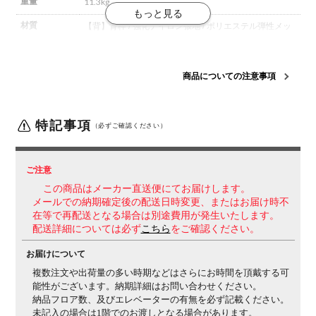
重量
11.3kg
材質
【背】
背枠 / 強化ナイロン
張地 / ポリエステル弾性メッ
シュ
【座】
座板 / PP
張地 / ポリエステル
クッション / モ
ールドウレタン
【脚】
脚 / 強化ナイロン
キャスター / 直
径60mmナイロン
商品についての注意事項
背
メッシュ
肘
肘なし
特記事項
（必ずご確認ください）
脚
ブラック脚
機能・特徴
・座面高さ調整(90mmストローク)
・座面奥行調整
ご注意
(50mmストローク)
・オートフィットシンクロロッキン
この商品はメーカー直送便にてお届けします。
グ
体重に合わせてロッキングの強さを自動的に調整し
メールでの納期確定後の配送日時変更、またはお届け時不
ます。
・ロッキング反力簡易調節(5段階)
・ロッキング
在等で再配送となる場合は別途費用が発生いたします。
角度範囲調節(0度、6度、13度、20度)
・ランバーサポ
配送詳細については必ず
こちら
をご確認ください。
ート上下位置調整(50mmストローク)
お届けについて
生産国
日本
複数注文や出荷量の多い時期などはさらにお時間を頂戴する可
能性がございます。納期詳細はお問い合わせください。
梱包数
5
納品フロア数、及びエレベーターの有無を必ず記載ください。
保証について
1～10年保証(部位により保証期間が変わります)
※社団
未記入の場合は1階でのお渡しとなる場合があります。