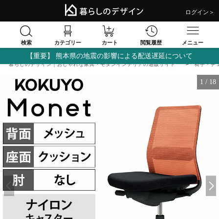
ログイン＞
検索
閲覧履歴
カテゴリー
カート
メニュー
【重要】 熊本県の地震の影響による配送遅延について
暮らしのデザイン｜おしゃれな家具・モダンインテリアの通販サイト
椅子・チ
1
/
18