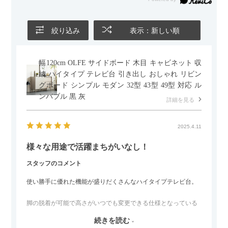
かせるため、普段はカウチとして使い、来客時には離してスツ
ールとして使えるなど、使い勝手の良さも魅力だと感じていま
す。
絞り込み
表示：新しい順
幅120cm OLFE サイドボード 木目 キャビネット 収
納 ハイタイプ テレビ台 引き出し おしゃれ リビン
グボード シンプル モダン 32型 43型 49型 対応 ル
ンバブル 黒 灰
詳細を見る
2025.4.11
様々な用途で活躍まちがいなし！
スタッフのコメント
使い勝手に優れた機能が盛りだくさんなハイタイプテレビ台。
脚の脱着が可能で高さがいつでも変更できる仕様となっている
ので、リビングダイニングからベッドルームまで多目的な場面
続きを読む
でご使用いただけます。