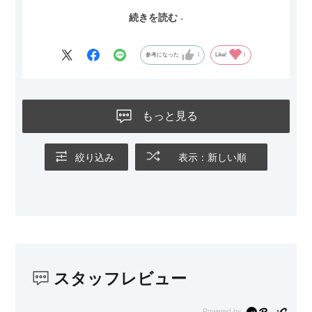
続きを読む
サイズは2.5人掛けですが、幅184cmとコンパクトなので圧迫感
がなく、わが家にはちょうど良いサイズ感でした。200cmのラ
グとのバランスもぴったりで、リビング全体がすっきり見えま
参考になった
1
Like!
1
す。
黒いスチール脚のおかげで抜け感があり、見た目が重たくなら
ないのもお気に入りのポイントです。さらに、わが家はソファ
もっと見る
の後ろ側を通ることも多い間取りなので、背面まできれいに仕
上げられているデザインも気に入っています。どの角度から見
ても美しく、空間の印象を損ないません。
絞り込み
表示：新しい順
カラーはベージュとグレージュの中間のような絶妙な色味で、
わが家のホテルライク×ジャパンディのインテリアにも自然にな
じみました。
子どもがいるので、撥水加工で汚れに強い生地なのもとても助
かっています。気兼ねなく使える安心感があります。
スタッフレビュー
また、カウチのように足を伸ばしてくつろげるスタイルが理想
だったので、それが叶って大満足です。オットマンは自由に動