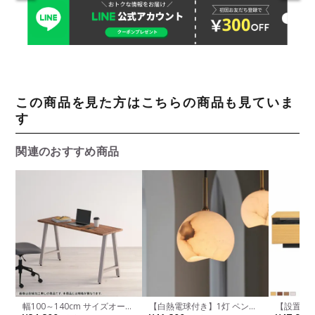
この商品を見た方はこちらの商品も見ていま
す
関連のおすすめ商品
幅100～140cm サイズオーダ
【白熱電球付き】1灯 ペンダ
【設置無料
ーデスク Sizeno(シゼノ) パソ
ントライト カルヴィア ライ
ボード 木