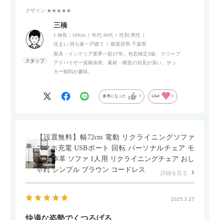
デザイン
:★★★★★
また、補助テーブルとして使用可能なスライドテーブルや収納
内部にもプリンターなどが置けるスライド棚板がついているの
三橋
でテレビ台以外にもオフィスなどでの収納家具やリビングでの
1:伸長：169cm
年代:
40代
性別:
男性
サイドボードとして多目的な用途に対応しています。
住まい:
持ち家一戸建て
都道府県:
千葉県
家具・インテリア業界一筋17年。色彩検定3級、スリープ
アドバイザー資格保有。素材・構造の知見が深い。サッ
また、扉は横方向へのスライド式となっているので開閉時のス
カー観戦が趣味。
ペースを最小限に抑えられ、省スペースでご利用いただけるの
もポイントです！
参考になった
0
Like!
0
【設置無料】幅72cm 電動 リクライニングソファ
スマホ充電 USBポート 回転 パーソナルチェア モ
ダン 本革 ソファ 1人用 リクライニングチェア おし
ゃれ シンプル ブラウン コードレス
詳細を見る
2025.3.27
快適な姿勢でくつろげる