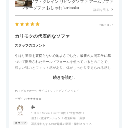
タン ソフトグレイン リビングソファ アームソファ
レザーソファ おしゃれ karimoku
詳細を見る
2025.3.27
カリモクの代表的なソファ
スタッフのコメント
やはり期待を裏切らない心地よさでした。最新の人間工学に基
づいて開発されたモールドフォームを使っているとのことで、
程よい弾力とフィット感があり、体がしっかり支えられる感じ
がします。長時間座っていても疲れにくいので、リビングでの
続きを読む
リラックスタイムによさそうでした。回転タイプなので、個人
的には狭いスペースでも立ち上がりがしやすい点が良かったで
色：ピュアオーク
サイズ：ソフトグレイン クレイ
す。
デザイン
:★★★★★
林
1:伸長：169cm
年代:
30代
性別:
男性
住まい:
賃貸マンション
都道府県:
千葉県
写真撮影をするのが趣味の動画・撮影スタッフ。