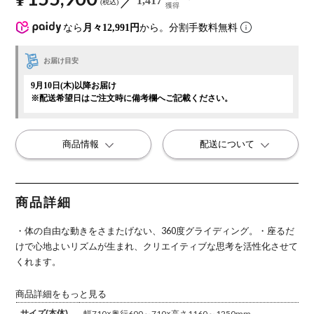
1,417
税込
獲得
なら
月々12,991円
から。分割手数料無料
お届け目安
9月10日(木)以降お届け
※配送希望日はご注文時に備考欄へご記載ください。
商品情報
配送について
商品詳細
・体の自由な動きをさまたげない、360度グライディング。
・座るだ
けで心地よいリズムが生まれ、クリエイティブな思考を活性化させて
くれます。
商品詳細をもっと見る
サイズ(本体)
幅710×奥行600～710×高さ1160～1250mm