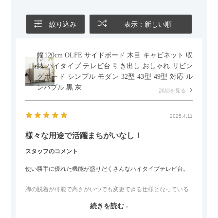
ールとして使えるなど、使い勝手の良さも魅力だと感じていま
す。
絞り込み
表示：新しい順
幅120cm OLFE サイドボード 木目 キャビネット 収
納 ハイタイプ テレビ台 引き出し おしゃれ リビン
グボード シンプル モダン 32型 43型 49型 対応 ル
ンバブル 黒 灰
詳細を見る
2025.4.11
様々な用途で活躍まちがいなし！
スタッフのコメント
使い勝手に優れた機能が盛りだくさんなハイタイプテレビ台。
脚の脱着が可能で高さがいつでも変更できる仕様となっている
ので、リビングダイニングからベッドルームまで多目的な場面
続きを読む
でご使用いただけます。