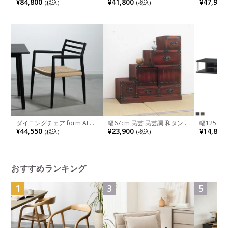
¥84,800
¥41,800
¥47,900
(税込)
(税込)
コンデスク ウォールナット
ト 吊り下げ 照明 インテリア
タップ収納
集成材 木製 A字脚 スチール
間接照明 月モチーフ モダン
ボード ロ
脚 天然木 パソコンデスク 切
天井照明 おしゃれ シンプル
おしゃれ 
り欠き オフィスデスク テレ
リビング ダイニング
ュラル ブ
ワークデスク 勉強机 おしゃ
成品
れ ウッディモダ
ダイニングチェア form ALNE
幅67cm 民芸 民芸調 和タンス
幅125c
木製 肘付き チェア ペーパー
階段箪笥 左下がり 和室 収納
しラック ダ
¥44,550
¥23,900
¥14,800
(税込)
(税込)
コードチェア 天然木 食卓椅
棚 収納 引き出し 高級感 和風
目調 モニ
子 おしゃれ リビング椅子 鹿
和モダン 天然木桐 完成品 完
取り外し
の子編み 北欧 モダン ブラッ
成品
おしゃれ 
ク ナチュラル 完成品
黒 ダーク
おすすめランキング
1
3
5