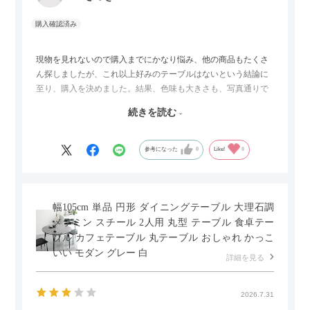
現物を見れないので購入までにかなり悩み、他の商品もたくさ
ん探しましたが、これ以上好みのテーブルはないという結論に
至り、購入を決めました。結果、色味も大きさも、写真通りで
した。とても満足です！
続きを読む
セラミック天板が思った以上に滑りが良く、汚れも拭きやすい
ですがお皿もよく滑り…使い慣れるまでは少し気を付けなくて
はいけないかもしれません。天板が冷たいので冬にどうなるの
参考になった
0
Like!
0
かなというのも気になります。
幅105cm 単品 円形 ダイニングテーブル 大理石調
メラミン スチール 2人用 丸型 テーブル 食卓テー
ブル カフェテーブル 丸テーブル おしゃれ かっこ
いい モダン グレー 白
詳細を見る
2026.7.31