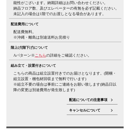
能性がございます。納期詳細はお問い合わせください。
組み合わせにより体のどんな動きにも追随。
ブラン
納品フロア数、及びエレベーターの有無を必ず記載ください。
コのようにゆらゆらと揺れては戻る動きで、
バラン
未記入の場合は1階でのお渡しとなる場合があります。
スを崩すことなく体を預けることができます。
・3Dポ
スチャーサポートシート
体圧分散を適正にするととも
配送費用について
に、前傾時の体の滑り落ちも防ぎます。
・フロントフリ
配送費無料。
ーチルト
体格や姿勢に応じて座面前部が折れ曲がりま
※沖縄・離島は別途送料お見積り
す。
太腿の裏側の圧迫が少なく座面奥行きの調整が必
要ありません。
・グライディングストッパー
座面の
階上げ(階下げ)について
動きON、OFFのモード切替えができます。
・グリップ
Aパターン※
こちら
の詳細をご確認ください。
アーム
肘と背座は連動して動かない構造なので肘パ
ッドをグリップしながら
体を揺らすことができま
組み立て・設置付きについて
す。
・ヘッドレスト角度調整
お好みに合わせて角度
こちらの商品は組立設置付きでのお届けとなります。(開梱・
の微調整が可能です(可動範囲 / 30度)。
・ランバーレス
組立設置・梱包材回収まで無料で行います)
デザイン
背骨のS字カーブが自然につくられるため背
※組立不要の場合は事前にご連絡をお願い致します(納品日以
もたれにランバーサポートはありません。
背骨がよ
降の変更は別途費用が発生致します)
り解放され体が動かしやすくなります。
配送についての注意事項
生産国
日本
キャンセルについて
梱包数
5箱
保証について
1～10年保証(部位により保証期間が変わります)
※社団