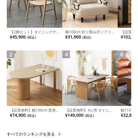
【2脚セット】ダイニングチ
幅100cm 折り畳み式ソファ
【設置無料
ェア 木製 LUGA 肘付き チェ
ベッド コンパクト リクライ
チンカウ
¥45,900
¥31,900
¥102,00
(税込)
(税込)
ア 天然木 リビング椅子 板座
ニング カウチスタイル 省ス
板 引き出
食卓椅子 おしゃれ ウッドチ
ペース ファブリック
箱スペース
ェア アッシュ 和モダン ナチ
ンジ台 キ
ュラル ブラウン 完成品
れ ウッデ
2
4
6
ル グレー
【設置無料】幅160cm 変形
【設置無料】4人用 ダイニン
幅110cm
半円 ダイニングテーブル モ
グテーブルセット 5点 LUGA
木目調 リ
¥74,900
¥149,000
¥32,800
(税込)
(税込)
ルタル風 LENAS コンクリー
セラミックテーブル おしゃれ
付き 長方
ト調 木脚 北欧モダン テーブ
ダイニングチェア 和モダン
ブル おし
ル 4人 食卓テーブル おしゃれ
ナチュラル ブラウン(幅
ブル 格子
ナチュラルモダン 韓国インテ
165cm 食卓テーブル×1 食卓
レー ナチ
リア風 グレージュ
椅子×4)
すべてのランキングを見る