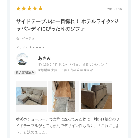
2026.7.26
サイドテーブルに一目惚れ！ ホテルライク×ジ
ャパンディにぴったりのソファ
色：ベージュ
デザイン
:★★★★★
あさみ
年代:
30代
性別:
女性
住まい:
賃貸マンション
家族構成:
夫婦・子供
都道府県:
東京都
横浜のショールームで実際に座ってみた際に、肘掛け部分のサ
イドテーブルがとても便利でデザイン性も高く、「これにしよ
う」と決めました。