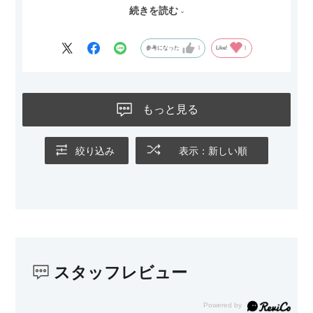
続きを読む
サイズは2.5人掛けですが、幅184cmとコンパクトなので圧迫感
がなく、わが家にはちょうど良いサイズ感でした。200cmのラ
グとのバランスもぴったりで、リビング全体がすっきり見えま
参考になった
1
Like!
1
す。
黒いスチール脚のおかげで抜け感があり、見た目が重たくなら
ないのもお気に入りのポイントです。さらに、わが家はソファ
もっと見る
の後ろ側を通ることも多い間取りなので、背面まできれいに仕
上げられているデザインも気に入っています。どの角度から見
ても美しく、空間の印象を損ないません。
絞り込み
表示：新しい順
カラーはベージュとグレージュの中間のような絶妙な色味で、
わが家のホテルライク×ジャパンディのインテリアにも自然にな
じみました。
子どもがいるので、撥水加工で汚れに強い生地なのもとても助
かっています。気兼ねなく使える安心感があります。
スタッフレビュー
また、カウチのように足を伸ばしてくつろげるスタイルが理想
だったので、それが叶って大満足です。オットマンは自由に動
かせるため、普段はカウチとして使い、来客時には離してスツ