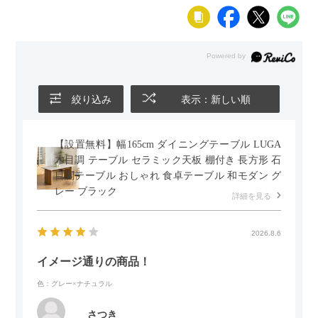
法人日本オフィス家具協会(JOIFA)規定に基づく
※詳し
くは
こちら
の保証ページをご確認ください。
※沖縄・離
島などの一部地域では発送後に発生した不良・傷などに
よる返品・交換は承れない場合がございます
組み立て
現地組立品
※お客様組み立て不要(現地にて業者が組み
立て作業を行います)
絞り込み
表示：新しい順
変更点
・材質：ミディアムグレージュ張り地変更
(G4M4⇒G4MA)
(変更日：2023年1月1日)
【設置無料】幅165cm ダイニングテーブル LUGA
備考
グリーン購入法適合商品
木目調 テーブル セラミック天板 棚付き 長方形 石
ご注意
クッションフロアー上ではご使用にならないでくださ
目調テーブル おしゃれ 食卓テーブル 和モダン グ
い。
床を傷つける場合があります。
レー ブラック
詳細を見る
2026.8.6
イメージ通りの商品！
色：グレー×ナチュラル
さつき