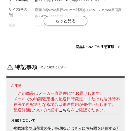
サイズ(その
座面 / 幅525×奥行450mm
肘高さ / 615～705mm
座面高
他)
さ / 425～515mm
重量
18.9kg
材質
背板・座板 / ポリプロピレン
張り地 / ポリエステル
背ク
ッション / スラブウレタン
座クッション / モールドウレ
商品についての注意事項
タン
肘 / 強化ナイロン、ポリウレタンスキンモールド
脚
羽根 / 強化ナイロン
フレームカラ
特記事項
ホワイト
（必ずご確認ください）
ー
背
ヘッドレスト付き
張り地タイプ / クッション
ご注意
座
クッション
この商品はメーカー直送便にてお届けします。
肘
固定肘
メールでの納期確定後の配送日時変更、またはお届け時不
在等で再配送となる場合は別途費用が発生いたします。
脚
キャスター脚
配送詳細については必ず
こちら
をご確認ください。
キャスター
直径60mmポリウレタン巻きキャスター
お届けについて
機能・特徴
複数注文や出荷量の多い時期などはさらにお時間を頂戴する可
・ガス圧昇降式
・グライディング・メカ
2層のメカの