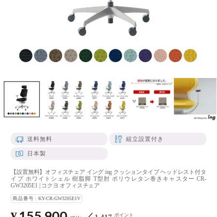
送料無料
組立設置付き
日本製
【設置無料】オフィスチェア イング ing クッションタイプ ヘッドレスト付タ
イプ ホワイトシェル 樹脂脚 T型肘 ポリウレタン巻きキャスター CR-
GW3205E1 | コクヨ オフィスチェア
商品番号
KY-CR-GW3205E1V
155,900
¥
ポイント