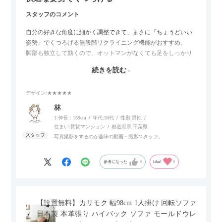
スタッフのコメント
自分の好きな角度に細かく調整できて、まさに「ちょうどいい
姿勢」でくつろげる無段階リクライニング機能がおすすめ。
脚部も独立して動くので、オットマンがなくても足をしっかり
伸ばせたり、スイッチ部分にはUSBポートもついているので、
続きを読む
スマホやタブレットを充電しながらリラックスできるのが嬉し
いポイント。
デザイン
:★★★★★
個人的にはコードレス＆充電式なので、コンセントの場所を気
林
にせず、好きな場所に置けるのが画期的に感じました。
1:伸長：169cm
年代:
30代
性別:
男性
住まい:
賃貸マンション
都道府県:
千葉県
写真撮影をするのが趣味の動画・撮影スタッフ。
参考になった
0
Like!
0
【設置無料】カリモク 幅98cm 1人掛け 回転ソファ
日本製 本革張り ハイバック ソファ モールドウレ