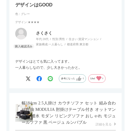
デザインはGOOD
色：グレー
デザイン
:★★★★
さくさく
年代:
20代
性別:
男性
住まい:
賃貸マンション
家族構成:
一人暮らし
都道府県:
東京都
デザインはとても気に入ってます。
一人暮らしなので、少し大きかったかと。
参考になった
0
Like!
0
幅184cm 2.5人掛け カウチソファ セット 組み合わ
せ自由 MODULIA 肘掛けテーブル付き オットマン
付き 撥水 モダン リビングソファ おしゃれ モジュ
ールソファ 黒 ベージュ ルンバブル
詳細を見る