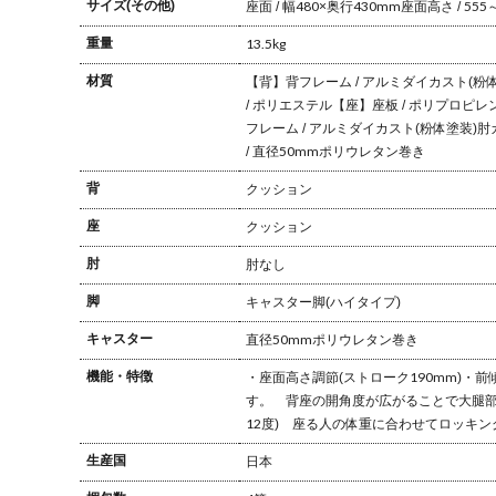
サイズ(その他)
座面 / 幅480×奥行430mm
座面高さ / 555
重量
13.5kg
材質
【背】
背フレーム / アルミダイカスト(粉
/ ポリエステル
【座】
座板 / ポリプロピレ
フレーム / アルミダイカスト(粉体塗装)
肘
/ 直径50mmポリウレタン巻き
背
クッション
座
クッション
肘
肘なし
脚
キャスター脚(ハイタイプ)
キャスター
直径50mmポリウレタン巻き
機能・特徴
・座面高さ調節(ストローク190mm)
・前傾
す。
背座の開角度が広がることで大腿部
12度)
座る人の体重に合わせてロッキン
生産国
日本