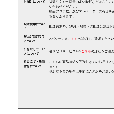
お届けについて
複数注文や出荷量の多い時期などはさらに
い合わせください。
納品フロア数、及びエレベーターの有無を
場合があります。
配送費用につい
配送費無料。(沖縄・離島への配送は別途お
て
階上げ(階下げ)
Aパターン※
こちら
の詳細をご確認くださ
について
引き取りサービ
引き取りサービスA※
こちら
の詳細をご確
スについて
組み立て・設置
こちらの商品は組立設置付きでのお届けと
付きについて
ます)
※組立不要の場合は事前にご連絡をお願い致