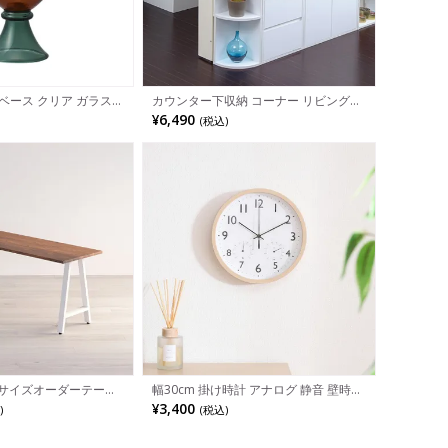
ーベース クリア ガラス
カウンター下収納 コーナー リビング・
花器 オブジェ フラワー
キッチン収納 幅220×奥行220×高さ
¥6,490
(税込)
おしゃれ ガラスベース
800mm JKP-YHK-0207
モダン ブラウン ブルー
m サイズオーダーテーブ
幅30cm 掛け時計 アナログ 静音 壁時計
シゼノ) ダイニングテーブル
インテリア ウォールクロック おしゃれ
¥3,400
)
(税込)
無垢材 木製 A字脚 スチ
リビング 時計 スイープムーブメント 温
テーブル 長方形 食卓テ
湿度計付き モダン 完成品
 ウッディモダン ダイニ