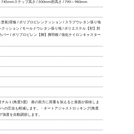
～745mm
ステップ高さ / 300mm
肘高さ / 790～980mm
体塗装)
背板 / ポリプロピレン
クッション / スラブウレタン
張り地
ン
クッション / モールドウレタン
張り地 / ポリエステル
【肘】
肘
カバー / ポリプロピレン
【脚】
脚羽根 / 強化ナイロン
キャスター
チルト(角度5度)
座の前方に荷重を加えると座面が前傾しま
への圧迫も軽減します。
・オートアジャストロッキング(角度
グ強度を自動調節します。