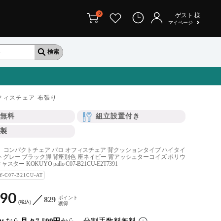
0
ゲスト
様
マイページ
フィスチェア 布張り
無料
組立設置付き
製
 コンパクトチェア パロ オフィスチェア 背クッションタイプ ハイタイ
トグレー ブラック脚 背座別色 座ネイビー 背アッシュターコイズ ポリウ
ー KOKUYO pallo C07-B21CU-E2T7391
Y-C07-B21CU-AT
190
ポイント
829
税込
獲得