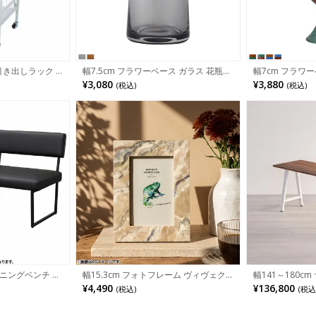
引き出しラック 4
幅7.5cm フラワーベース ガラス 花瓶
幅7cm フラワ
天板付き キャスター
オブジェ 花器 インテリア フラワーポッ
花瓶 一輪挿し 
¥3,080
¥3,880
(税込)
(税込)
 ワゴン バスケ
ト テーパード 花入れ おしゃれ ガラス
ポット 花入れ 
イドワゴン 小物収
ベース リビング 玄関 モダン ブラウン
リビング 玄関 
グレー 完成品
グリーン 完成品
イニングベンチ 背
幅15.3cm フォトフレーム ヴィヴェク
幅141～180c
PVCレザー 合皮
レジン フォトスタンド 写真フレーム お
ル Sizeno(
¥4,490
¥136,800
(税込)
(税込
チェア 食卓ベンチ
しゃれ 写真立て ディスプレイ 雑貨 イ
ウォールナット 
ン ブラック 黒
ンテリア リビング 玄関 ブラウン 完成
ール脚 天然木 
品
ーブル おしゃれ