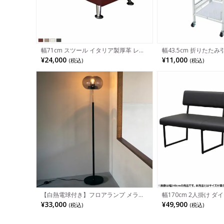
幅71cm スツール イタリア製厚革 レザ
幅43.5cm 折りたたみ
ー オットマン モダン
段 E-WIN ホワイト 
¥24,000
¥11,000
(税込)
(税込)
固定脚 収納 折りたたみ
ット デスクワゴン サ
納
【白熱電球付き】フロアランプ メラン
幅170cm 2人掛け ダ
デル フロアライト 床置き 照明 インテ
もたれ付き スチール脚 
¥33,000
¥49,900
(税込)
(税込)
リア ガラス 間接照明 スタンド ライト
ベンチ 長椅子 ベンチ
おしゃれ シンプルモダン リビング 寝室
おしゃれ シンプル モダ
黒