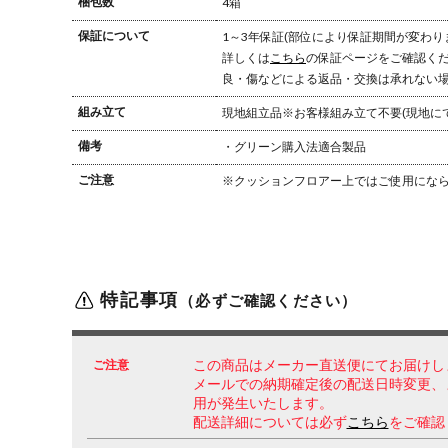
梱包数
4箱
保証について
1～3年保証(部位により保証期間が変わり
詳しくは
こちら
の保証ページをご確認く
良・傷などによる返品・交換は承れない
組み立て
現地組立品
※お客様組み立て不要(現地に
備考
・グリーン購入法適合製品
ご注意
※クッションフロアー上ではご使用になら
特記事項
（必ずご確認ください）
ご注意
この商品はメーカー直送便にてお届けし
メールでの納期確定後の配送日時変更、
用が発生いたします。
配送詳細については必ず
こちら
をご確認