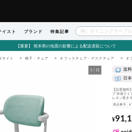
テイスト
ブランド
特集記事
【重要】 熊本県の地震の影響による配送遅延について
販サイト
椅子・チェア
オフィスチェア・デスクチェア
オ
送料
1
/
11
日本
【設置無料】
プ 本体ライ
レタン巻きキャスタ
商品番号
K
91,
¥