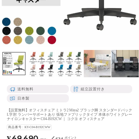
送料無料
組立設置付き
日本製
【設置無料】オフィスチェア ミトラ2 Mitra2 ブラック脚 スタンダードバック
L字肘 ランバーサポートあり 張地ファブリックタイプ 本体ホワイトグレー
ナイロンキャスター C04-B192CW ｜ コクヨ オフィスチェア
商品番号
KY-C04-B192CWW
69,690
¥
ポイント