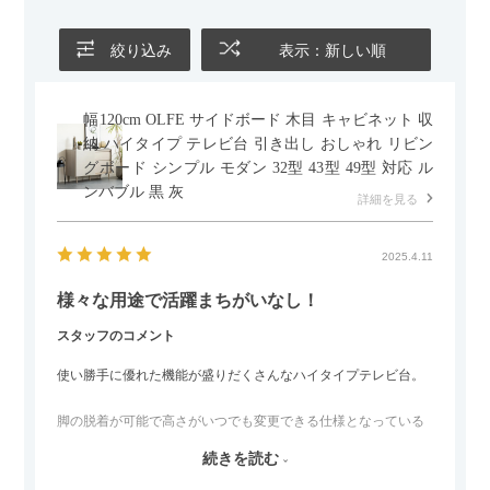
ールとして使えるなど、使い勝手の良さも魅力だと感じていま
す。
絞り込み
表示：新しい順
幅120cm OLFE サイドボード 木目 キャビネット 収
納 ハイタイプ テレビ台 引き出し おしゃれ リビン
グボード シンプル モダン 32型 43型 49型 対応 ル
ンバブル 黒 灰
詳細を見る
2025.4.11
様々な用途で活躍まちがいなし！
スタッフのコメント
使い勝手に優れた機能が盛りだくさんなハイタイプテレビ台。
脚の脱着が可能で高さがいつでも変更できる仕様となっている
ので、リビングダイニングからベッドルームまで多目的な場面
続きを読む
でご使用いただけます。