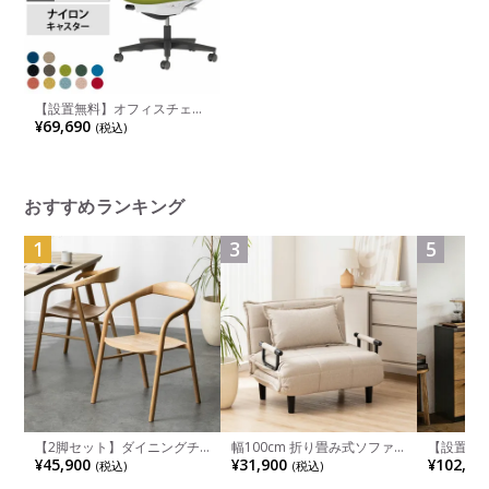
【設置無料】オフィスチェア
ミトラ2 Mitra2 ブラック脚 ス
¥69,690
(税込)
タンダードバック L字肘 ラン
バーサポートあり 張地ファブ
リックタイプ 本体ホワイトグ
レー ナイロンキャスター
C04-B192CW ｜ コクヨ オフ
ィスチェア
おすすめランキング
1
3
5
【2脚セット】ダイニングチ
幅100cm 折り畳み式ソファ
【設置無料
ェア 木製 LUGA 肘付き チェ
ベッド コンパクト リクライ
チンカウ
¥45,900
¥31,900
¥102,00
(税込)
(税込)
ア 天然木 リビング椅子 板座
ニング カウチスタイル 省ス
板 引き出
食卓椅子 おしゃれ ウッドチ
ペース ファブリック
箱スペース