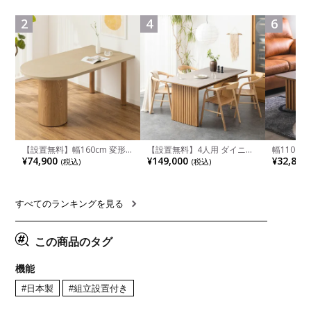
ェア アッシュ 和モダン ナチ
ンジ台 キ
ュラル ブラウン 完成品
れ ウッデ
2
4
6
ル グレー
【設置無料】幅160cm 変形
【設置無料】4人用 ダイニン
幅110cm
半円 ダイニングテーブル モ
グテーブルセット 5点 LUGA
木目調 リ
¥74,900
¥149,000
¥32,800
(税込)
(税込)
ルタル風 LENAS コンクリー
セラミックテーブル おしゃれ
付き 長方
ト調 木脚 北欧モダン テーブ
ダイニングチェア 和モダン
ブル おし
ル 4人 食卓テーブル おしゃれ
ナチュラル ブラウン(幅
ブル 格子
ナチュラルモダン 韓国インテ
165cm 食卓テーブル×1 食卓
レー ナチ
リア風 グレージュ
椅子×4)
すべてのランキングを見る
この商品のタグ
機能
#日本製
#組立設置付き