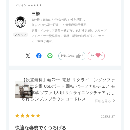
デザイン
:★★★★★
また、補助テーブルとして使用可能なスライドテーブルや収納
内部にもプリンターなどが置けるスライド棚板がついているの
三橋
でテレビ台以外にもオフィスなどでの収納家具やリビングでの
1:伸長：169cm
年代:
40代
性別:
男性
サイドボードとして多目的な用途に対応しています。
住まい:
持ち家一戸建て
都道府県:
千葉県
家具・インテリア業界一筋17年。色彩検定3級、スリープ
アドバイザー資格保有。素材・構造の知見が深い。サッ
また、扉は横方向へのスライド式となっているので開閉時のス
カー観戦が趣味。
ペースを最小限に抑えられ、省スペースでご利用いただけるの
もポイントです！
参考になった
0
Like!
0
【設置無料】幅72cm 電動 リクライニングソファ
スマホ充電 USBポート 回転 パーソナルチェア モ
ダン 本革 ソファ 1人用 リクライニングチェア おし
ゃれ シンプル ブラウン コードレス
詳細を見る
2025.3.27
快適な姿勢でくつろげる