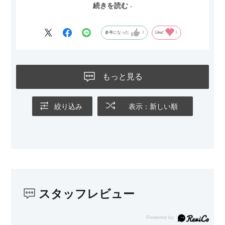
続きを読む
サイズは2.5人掛けですが、幅184cmとコンパクトなので圧迫感
がなく、わが家にはちょうど良いサイズ感でした。200cmのラ
グとのバランスもぴったりで、リビング全体がすっきり見えま
参考になった
1
Like!
1
す。
黒いスチール脚のおかげで抜け感があり、見た目が重たくなら
ないのもお気に入りのポイントです。さらに、わが家はソファ
もっと見る
の後ろ側を通ることも多い間取りなので、背面まできれいに仕
上げられているデザインも気に入っています。どの角度から見
ても美しく、空間の印象を損ないません。
絞り込み
表示：新しい順
カラーはベージュとグレージュの中間のような絶妙な色味で、
わが家のホテルライク×ジャパンディのインテリアにも自然にな
じみました。
子どもがいるので、撥水加工で汚れに強い生地なのもとても助
かっています。気兼ねなく使える安心感があります。
スタッフレビュー
また、カウチのように足を伸ばしてくつろげるスタイルが理想
だったので、それが叶って大満足です。オットマンは自由に動
かせるため、普段はカウチとして使い、来客時には離してスツ