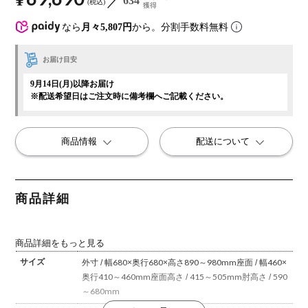
634
税込
獲得
なら
月々5,807円
から。分割手数料無料
お届け目安
9月14日(月)以降お届け
※配送希望日はご注文時に備考欄へご記載ください。
商品情報
配送について
商品詳細
商品詳細をもっと見る
サイズ
外寸 / 幅680×奥行680×高さ890～980mm
座面 / 幅460×
奥行410～460mm
座面高さ / 415～505mm
肘高さ / 590
～680mm