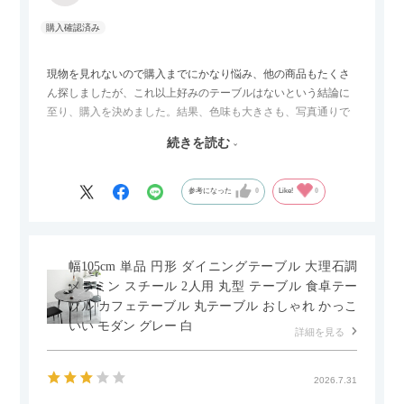
現物を見れないので購入までにかなり悩み、他の商品もたくさ
ん探しましたが、これ以上好みのテーブルはないという結論に
至り、購入を決めました。結果、色味も大きさも、写真通りで
した。とても満足です！
続きを読む
セラミック天板が思った以上に滑りが良く、汚れも拭きやすい
ですがお皿もよく滑り…使い慣れるまでは少し気を付けなくて
はいけないかもしれません。天板が冷たいので冬にどうなるの
参考になった
0
Like!
0
かなというのも気になります。
幅105cm 単品 円形 ダイニングテーブル 大理石調
メラミン スチール 2人用 丸型 テーブル 食卓テー
ブル カフェテーブル 丸テーブル おしゃれ かっこ
いい モダン グレー 白
詳細を見る
2026.7.31