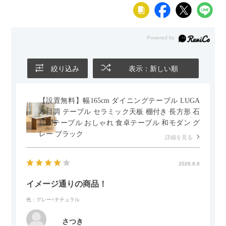
絞り込み
表示：新しい順
【設置無料】幅165cm ダイニングテーブル LUGA
木目調 テーブル セラミック天板 棚付き 長方形 石
目調テーブル おしゃれ 食卓テーブル 和モダン グ
レー ブラック
詳細を見る
2026.8.6
イメージ通りの商品！
色：グレー×ナチュラル
さつき