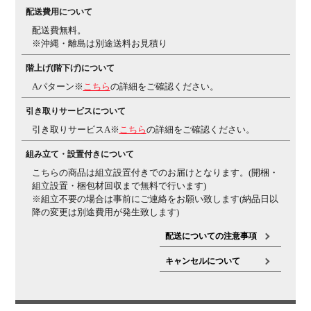
法人日本オフィス家具協会(JOIFA)規定に基づく
※詳し
配送費用について
くは
こちら
の保証ページをご確認ください。
※沖縄・離
配送費無料。
島などの一部地域では発送後に発生した不良・傷などに
※沖縄・離島は別途送料お見積り
よる返品・交換は承れない場合がございます
階上げ(階下げ)について
組み立て
現地組立品
※お客様組み立て不要(現地にて業者が組み
Aパターン※
こちら
の詳細をご確認ください。
立て作業を行います)
引き取りサービスについて
備考
・ポスチャーサポートシート
骨盤の前滑りを防止し最
適な体圧分散が可能です。
・ランバーサポート付き(押
引き取りサービスA※
こちら
の詳細をご確認ください。
し出し量 / 15mm)
・グリーン購入法適合製品
組み立て・設置付きについて
ご注意
※クッションフロアー上ではご使用にならないでくださ
こちらの商品は組立設置付きでのお届けとなります。(開梱・
い。床を傷つける場合があります。
組立設置・梱包材回収まで無料で行います)
※組立不要の場合は事前にご連絡をお願い致します(納品日以
降の変更は別途費用が発生致します)
配送についての注意事項
キャンセルについて