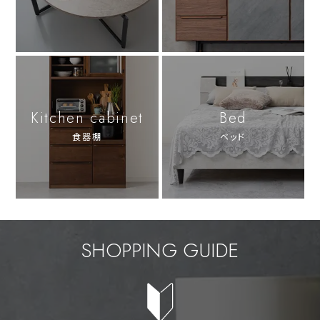
Kitchen cabinet
Bed
食器棚
ベッド
SHOPPING GUIDE