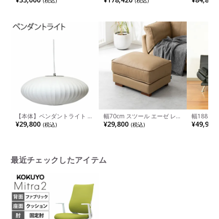
(税込)
(税込)
床置き 照明 インテリア ガラ
オーク×ウォールナット アジ
コンデス
ス 間接照明 スタンド ライト
ャスター付き 天然木 無垢材
集成材 木
おしゃれ シンプルモダン リ
丸テーブル 食卓テーブル ラ
脚 天然木
ビング 寝室 黒
ウンドテーブル おしゃれ 国
り欠き オ
産 北欧風
ワークデス
れ ウッデ
【本体】ペンダントライト ソ
幅70cm スツール エーゼ レザ
幅188c
ーサー ペンダント スモール
ー オットマン 本革 フットス
ド ソファ
¥29,800
¥29,800
¥49,900
(税込)
(税込)
樹脂シェード+スチールワイ
ツール おしゃれ リビング 足
もたれ3段
ヤーフレーム 和モダン
置き フェザー コンパクト 天
ン ルンバ
然木脚 北欧 モダン ブラック
ベージュ
最近チェックしたアイテム