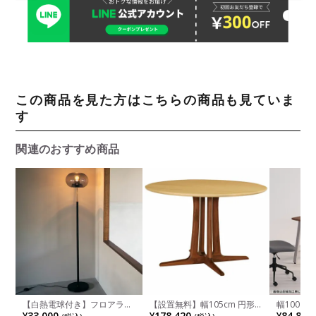
この商品を見た方はこちらの商品も見ていま
す
関連のおすすめ商品
【白熱電球付き】フロアラン
【設置無料】幅105cm 円形
幅100～
プ メランデル フロアライト
ダイニングテーブル 日本製
ーデスク S
¥33,000
¥178,420
¥84,800