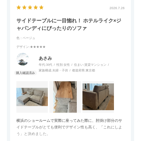
2026.7.26
サイドテーブルに一目惚れ！ ホテルライク×ジ
ャパンディにぴったりのソファ
色：ベージュ
デザイン
:★★★★★
あさみ
年代:
30代
性別:
女性
住まい:
賃貸マンション
家族構成:
夫婦・子供
都道府県:
東京都
横浜のショールームで実際に座ってみた際に、肘掛け部分のサ
イドテーブルがとても便利でデザイン性も高く、「これにしよ
う」と決めました。