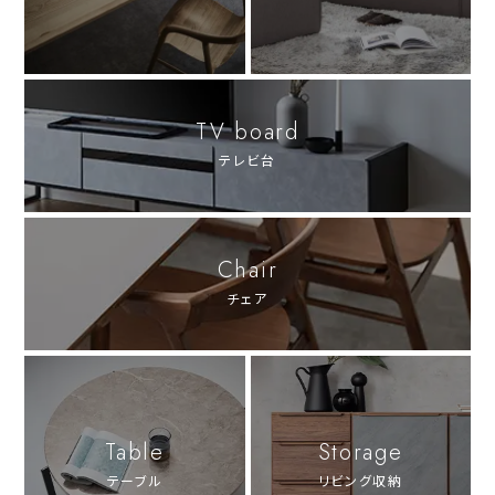
TV board
テレビ台
Chair
チェア
Table
Storage
テーブル
リビング収納