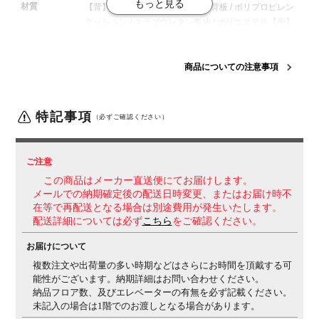
材質
【背】
背フレーム / 強化ナイロン
背板 / ポリプロピレン
クッション / スラブウレタン
張地 / ポリエステル
【座】
座板 / ポリプロピレン
クッション / モールドウレタン
張
地 / ポリエステル
【肘】
強化ナイロン、ポリウレタンス
キンモールド
【脚】
脚羽根 / 強化ナイロン(クリーンテク
商品についての注意事項
トコーティング)
キャスター / 直径50mmナイロン
張地タイプ
ファブリックタイプ
特記事項
（必ずご確認ください）
肘タイプ
L型肘
脚タイプ
ブラック脚
ご注意
機能
・座面高さ調整(90mmストローク)
・座面奥行調整
この商品はメーカー直送便にてお届けします。
(50mmストローク)
・オートフィットシンクロロッキン
メールでの納期確定後の配送日時変更、またはお届け時不
在等で再配送となる場合は別途費用が発生いたします。
グ
バランスをとりやすい反力特性に自動的に調整しま
配送詳細については必ず
こちら
をご確認ください。
す。
・ロッキング反力簡易調節(5段階)
・ロッキング角
度範囲調節(0度、6度、13度、20度)
お届けについて
生産国
日本
複数注文や出荷量の多い時期などはさらにお時間を頂戴する可
能性がございます。納期詳細はお問い合わせください。
梱包数
3箱
納品フロア数、及びエレベーターの有無を必ず記載ください。
未記入の場合は1階でのお渡しとなる場合があります。
保証について
1～10年保証(部位により保証期間が変わります)
※社団