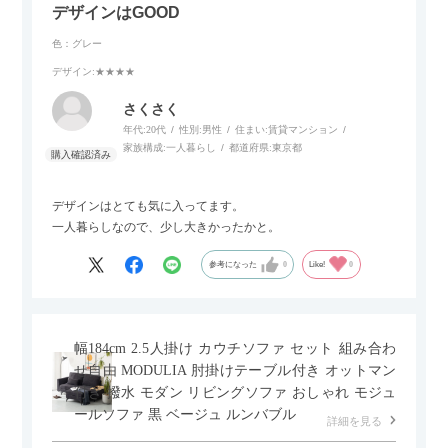
デザインはGOOD
色：グレー
デザイン
:★★★★
さくさく
年代:
20代
性別:
男性
住まい:
賃貸マンション
家族構成:
一人暮らし
都道府県:
東京都
デザインはとても気に入ってます。
一人暮らしなので、少し大きかったかと。
参考になった
0
Like!
0
幅184cm 2.5人掛け カウチソファ セット 組み合わ
せ自由 MODULIA 肘掛けテーブル付き オットマン
付き 撥水 モダン リビングソファ おしゃれ モジュ
ールソファ 黒 ベージュ ルンバブル
詳細を見る