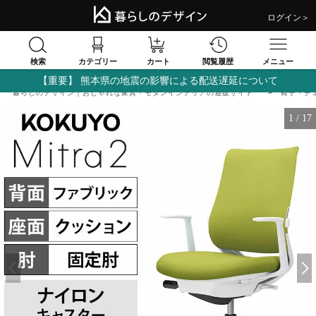
ログイン＞
検索
閲覧履歴
カテゴリー
カート
メニュー
【重要】 熊本県の地震の影響による配送遅延について
暮らしのデザイン｜おしゃれな家具・モダンインテリアの通販サイト
椅子・チ
1
/
17