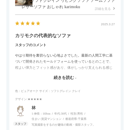
タン ソフトグレイン リビングソファ アームソファ
レザーソファ おしゃれ karimoku
詳細を見る
2025.3.27
カリモクの代表的なソファ
スタッフのコメント
やはり期待を裏切らない心地よさでした。最新の人間工学に基
づいて開発されたモールドフォームを使っているとのことで、
程よい弾力とフィット感があり、体がしっかり支えられる感じ
がします。長時間座っていても疲れにくいので、リビングでの
続きを読む
リラックスタイムによさそうでした。回転タイプなので、個人
的には狭いスペースでも立ち上がりがしやすい点が良かったで
色：ピュアオーク
サイズ：ソフトグレイン クレイ
す。
デザイン
:★★★★★
林
1:伸長：169cm
年代:
30代
性別:
男性
住まい:
賃貸マンション
都道府県:
千葉県
写真撮影をするのが趣味の動画・撮影スタッフ。