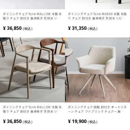
ダイニングチェア form MALLOW 木製 布
ダイニングチェア form MARSH 木製 布張
張り チェア 肘付き 食卓椅子 天然木 リビ
り チェア 肘付き 食卓椅子 天然木 リビン
ング椅子 おしゃれ ブラックフレーム シン
グ椅子 おしゃれ ブラックフレーム シンプ
プル モダン ライトグレー ネイビー 完成
ル モダン ライトグレー ダークグレー 完
¥
36,850
¥
31,350
税込
税込
品
成品
ダイニングチェア form MALLOW 木製 布
ダイニングチェア 回転 肘付き オートリタ
張り チェア 肘付き 食卓椅子 天然木 リビ
ーン チェア ファブリック チェアー 食卓
ング椅子 おしゃれ アームチェア グレージ
椅子 おしゃれ 回転椅子 合皮 椅子 スチー
ュフレーム モダン ライトグレー モカ 完
ル脚 北欧 モダン ベージュ グレー
¥
36,850
¥
19,900
税込
税込
成品