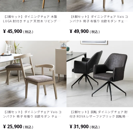
【2脚セット】ダイニングチェア 木製
【4脚セット】ダイニングチェア Vais コ
LUGA 肘付き チェア 天然木 リビング椅子
ンパクト 椅子 布張り 北欧モダン チェア
板座 食卓椅子 おしゃれ ウッドチェア ア
ハーフアームチェア 肘付き 食卓椅子 おし
ッシュ 和モダン ナチュラル ブラウン 完
ゃれ グレー ブルー オレンジ ルンバブル
¥
45,900
¥
49,900
税込
税込
成品
【2脚セット】ダイニングチェア Vais コ
【2脚セット】回転 ダイニングチェア 肘
ンパクト 椅子 布張り 北欧モダン チェア
付き ROVA レザーファブリック 回転椅子
ハーフアームチェア 肘付き 食卓椅子 おし
シンプル モダン アームチェア デザインチ
ゃれ グレー ブルー オレンジ ルンバブル
ェア リビングチェア 食卓椅子 おしゃれ
¥
25,900
¥
31,900
税込
税込
ORV