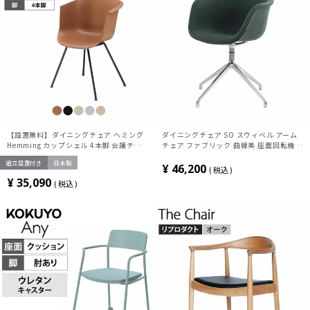
【設置無料】ダイニングチェア ヘミング
ダイニングチェア SO スウィベル アーム
Hemming カップシェル 4本脚 会議チェ
チェア ファブリック 曲線美 座面回転機能
ア ラウンジチェア カフェチェア K21-
肘付き オフィスチェア 回転チェア
組立設置付き
日本製
B0A0XZ コクヨ
¥
46,200
税込
¥
35,090
税込