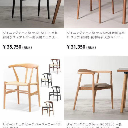
ダイニングチェア form ROSELLE 木製
ダイニングチェア form MARSH 木製 布張
肘付き チェア レザー調 合皮チェア 天然
り チェア 肘付き 食卓椅子 天然木 リビン
木 食卓椅子 おしゃれ リビング椅子 北欧
グ椅子 おしゃれ ブラウンフレーム ウッデ
モダン ベージュ グレー ブラック 完成品
ィ モダン ライトグレー ダークグレー 完
¥
35,750
¥
31,350
税込
税込
成品
リボーンチェア ビーチ ペーパーコード 天
ダイニングチェア form ROSELLE 木製