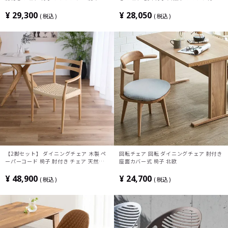
リビングチェア ブラック ネイビー ソフト
おしゃれ ウィンザーチェア モダン グレー
レザー インダストリアル モダン アームチ
ジュ ナチュラル ブラウン ブラック 完成
¥
29,300
¥
28,050
税込
税込
ェア 背もたれ 完成品
品
【2脚セット】 ダイニングチェア 木製 ペ
回転チェア 回転 ダイニングチェア 肘付き
ーパーコード 椅子 肘付き チェア 天然木
座面カバー式 椅子 北欧
オーク 食卓椅子 おしゃれ リビング椅子
北欧 モダン ナチュラル 完成品
¥
48,900
¥
24,700
税込
税込