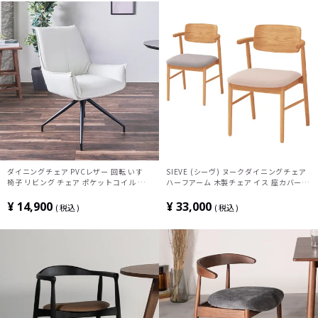
ダイニングチェア PVCレザー 回転 いす
SIEVE (シーヴ) ヌークダイニングチェア
椅子 リビング チェア ポケットコイル 肘
ハーフアーム 木製チェア イス 座カバー取
付きチェア おしゃれ 食卓椅子 アームチェ
り外し可 ファブリック 4本脚 幅505×奥
ア シンプル モダン ホワイト ブラック
行530×座面高さ430mm SVE-DC008F
¥
14,900
¥
33,000
税込
税込
北欧風