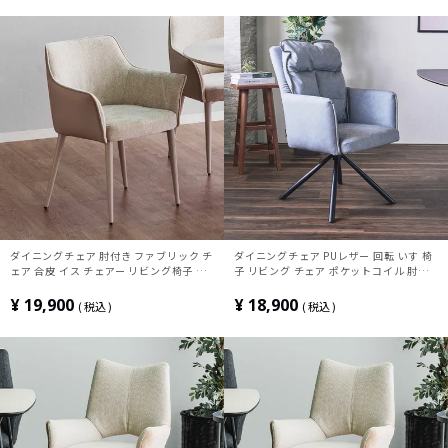
ダイニングチェア 肘付き ファブリック チ
ダイニングチェア PUレザー 回転 いす 椅
ェア 合皮 イス チェアー リビング椅子 お
子 リビング チェア ポケットコイル 肘付
しゃれ 食卓椅子 PVCレザー スチール脚
きチェア おしゃれ 食卓椅子 シンプル モ
北欧 モダン ベージュ グレー
ダン グレー ブラック ライトブラウン
¥
19,900
¥
18,900
税込
税込