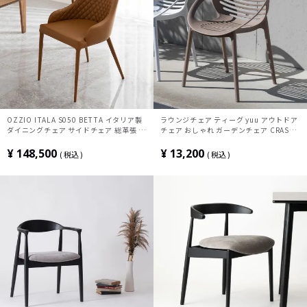
OZZIO ITALA S050 BETTA イタリア製
ラウンジチェア ティーグ yuu アウトドア
ダイニングチェア サイドチェア 総革張 モ
チェア おしゃれ ガーデンチェア CRASH
ダン デザインチェア
クラッシュプロジェクト モダン ブラック
ホワイト ベージュ グレー 完成品
¥
148,500
¥
13,200
税込
税込