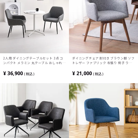
2人用 ダイニングテーブルセット 3点 コ
ダイニングチェア 肘付き ブラウン脚 ソフ
ンパクト メラミン 丸テーブル おしゃれ
トレザー ファブリック 布張り 椅子 ラウ
チェア 肘付き ブークレ生地 北欧 モダン
ンドチェア おしゃれ 北欧風 カラフル ブ
(幅65cm 円形 食卓テーブル×1 食卓椅子
ラウン グレー 完成品
¥
36,900
¥
21,000
税込
税込
×2)