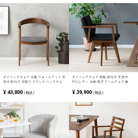
ダイニングチェア 木製 ウォールナット 天
ダイニングチェア 回転 肘付き 天然木
然木 肘付き 布張り ラウンドバックチェア
PVCレザー 合皮 椅子 アームチェア 食卓
食卓椅子 チェア いす ダイニング リビン
椅子 ラウンドチェア 回転チェア 回転椅子
グ おしゃれ 北欧 ウッディモダン
おしゃれ モダン ウッディモダン 北欧
¥
43,800
¥
39,900
税込
税込