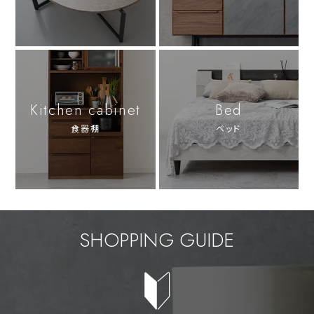
Kitchen cabinet
Bed
食器棚
ベッド
SHOPPING GUIDE