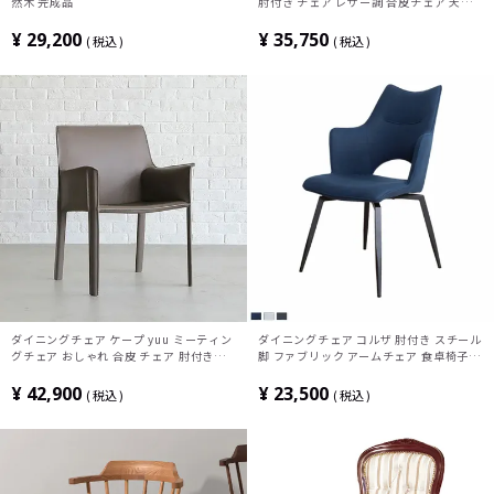
然木 完成品
肘付き チェア レザー調 合皮チェア 天然
木 食卓椅子 おしゃれ リビング椅子 北欧
モダン アイボリー ベージュ グレー 完成
¥
29,200
¥
35,750
税込
税込
品
ダイニングチェア ケープ yuu ミーティン
ダイニングチェア コルザ 肘付き スチール
グチェア おしゃれ 合皮 チェア 肘付き
脚 ファブリック アームチェア 食卓椅子
CRASH クラッシュプロジェクト モダン
チェア 椅子 イス いす リビング ダイニン
ブラック キャメル グレージュ 完成品
グ おしゃれ シンプル モダン
¥
42,900
¥
23,500
税込
税込