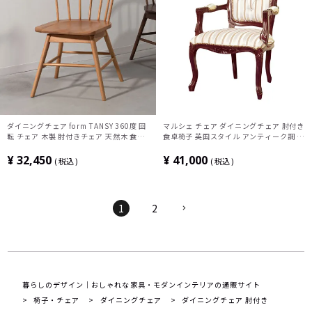
ダイニングチェア form TANSY 360度 回
マルシェ チェア ダイニングチェア 肘付き
転 チェア 木製 肘付きチェア 天然木 食卓
食卓椅子 英国スタイル アンティーク調 天
椅子 おしゃれ ウィンザーチェア モダン
然木 手彫り ゆったり座り心地 完成品 イ
グレージュ ナチュラル ブラウン ブラック
ンテリア 完成品
¥
32,450
¥
41,000
税込
税込
1
2
暮らしのデザイン｜おしゃれな家具・モダンインテリアの通販サイト
椅子・チェア
ダイニングチェア
ダイニングチェア 肘付き