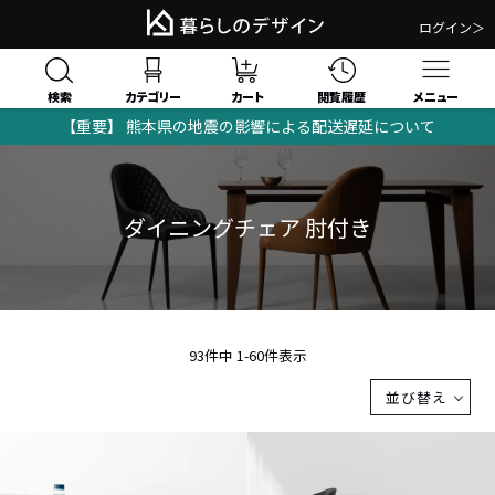
ログイン＞
検索
閲覧履歴
カテゴリー
カート
メニュー
【重要】 熊本県の地震の影響による配送遅延について
ダイニングチェア 肘付き
93
件中
1
-
60
件表示
並び替え