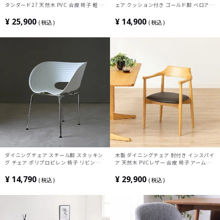
タンダード27 天然木 PVC 合皮 椅子 軽量
ェア クッション付き ゴールド脚 ベロア風
ハーフアームチェア コンパクト 食卓椅子
リビングチェア おしゃれ 貝殻椅子 モダン
おしゃれ 北欧 ナチュラル ブラウン 完成
アイボリー ライトグレー ピンク
¥
25,900
¥
14,900
税込
税込
品
ダイニングチェア スチール脚 スタッキン
木製 ダイニングチェア 肘付き インスパイ
グ チェア ポリプロピレン 椅子 リビング
ア 天然木 PVCレザー 合皮 椅子 アームチ
チェア カーブチェア カフェチェア おしゃ
ェア リビング椅子 食卓椅子 おしゃれ 北
れ シンプル モダン 白 ホワイト
欧 ナチュラル ブラウン 完成品
¥
14,790
¥
29,900
税込
税込