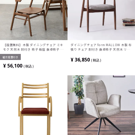
【設置無料】木製 ダイニングチェア ミキ
ダイニングチェア form MALLOW 木製 布
モク 天然木 肘付き 椅子 板座 食卓椅子 ウ
張り チェア 肘付き 食卓椅子 天然木 リビ
ォールナット ラバーウッド リビング椅子
ング椅子 おしゃれ アームチェア ウッディ
組立設置付き
木製椅子 おしゃれ シンプル ダイニング
モダン ライトグレー チャコールグレー 完
¥
36,850
税込
ブラウン
成品
¥
56,100
税込