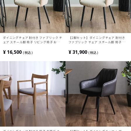
ダイニングチェア 肘付き ファブリック チ
【2脚セット】ダイニングチェア 肘付き
ェア スチール脚 椅子 リビング椅子 おし
ファブリック チェア スチール脚 椅子 リ
ゃれ 食卓椅子 シンプル モダン ベージュ
ビング椅子 おしゃれ 食卓椅子 シンプル
グレー ブラック ブラウン 完成品
モダン ベージュ グレー ブラック ブラウ
¥
16,500
¥
31,900
税込
税込
ン 完成品