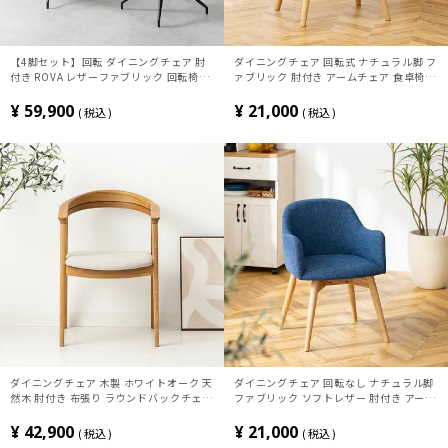
【4脚セット】回転 ダイニングチェア 肘
ダイニングチェア 回転式 ナチュラル脚 フ
付き ROVA レザーファブリック 回転椅子
ァブリック 肘付き アームチェア 食卓椅子
シンプル モダン アームチェア デザインチ
回転チェア 回転椅子 おしゃれ 可愛い 北
ェア リビングチェア 食卓椅子 おしゃれ
欧 青 ブルー ブラウン グレー
¥
59,900
¥
21,000
税込
税込
ORV
ダイニングチェア 木製 ホワイトオーク 天
ダイニングチェア 回転なし ナチュラル脚
然木 肘付き 布張り ラウンドバックチェア
ファブリック ソフトレザー 肘付き アーム
食卓椅子 チェア いす ダイニング リビン
チェア 食卓椅子 おしゃれ 可愛い 北欧 青
グ おしゃれ 北欧 ナチュラル
ブルー ブラウン グレー
¥
42,900
¥
21,000
税込
税込