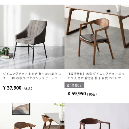
ダイニングチェア 肘付き 背もたれあり ス
【設置無料】木製 ダイニングチェア ミキ
チール脚 布張り ファブリック アームチェ
モク 天然木 肘付き 椅子 合皮 PVCレザー
ア 食卓椅子 イス いす ダイニング リビン
食卓椅子 ウォールナット ラバーウッド リ
組立設置付き
グ シンプル 北欧モダン ナチュラル
ビング椅子 おしゃれ シンプル ダイニング
¥
37,900
税込
ブラウン
¥
59,950
税込