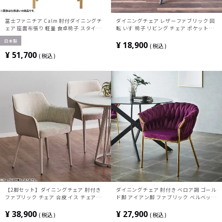
冨士ファニチア Calm 肘付ダイニングチ
ダイニングチェア レザーファブリック 回
ェア 座面布張り 軽量 食卓椅子 スタイリ
転 いす 椅子 リビング チェア ポケットコ
ッシュ 完成品
イル 肘付きチェア おしゃれ 食卓椅子 シ
日本製
ンプル モダン グレージュ ブラック
¥
18,900
税込
¥
51,700
税込
【2脚セット】ダイニングチェア 肘付き
ダイニングチェア 肘付き ベロア調 ゴール
ファブリック チェア 合皮 イス チェアー
ド脚 アイアン脚 ファブリック ベルベット
リビング椅子 おしゃれ 食卓椅子 PVCレザ
椅子 モダン アームチェア リビング椅子
ー スチール脚 北欧 モダン ベージュ グレ
食卓椅子 おしゃれ エレガント 完成品
¥
38,900
¥
27,900
税込
税込
ー