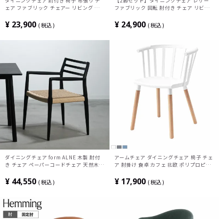
ダイニングチェア 肘付き 椅子 布張り チ
【2脚セット】ダイニングチェア レザー
ェア ファブリック チェアー リビング イ
ファブリック 回転 肘付き チェア リビン
ス おしゃれ 食卓椅子 ナチュラル シンプ
グ椅子 おしゃれ 食卓椅子 椅子 スチール
ル 北欧 モダン 完成品
脚 シンプル モダン ブラック グレージュ
¥
23,900
¥
24,900
税込
税込
ダイニングチェア form ALNE 木製 肘付
アームチェア ダイニングチェア 椅子 チェ
き チェア ペーパーコードチェア 天然木
ア 肘掛け 食卓 カフェ 北欧 ポリプロピレ
食卓椅子 おしゃれ リビング椅子 鹿の子編
ン お手入れ簡単 スカイブルー グレー ホ
み 北欧 モダン ブラック ナチュラル 完成
ワイト
¥
44,550
¥
17,900
税込
税込
品