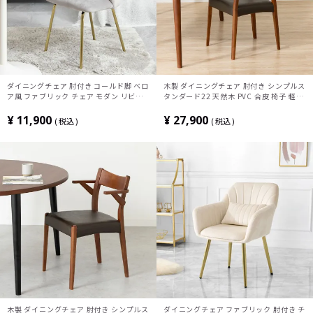
ダイニングチェア 肘付き コールド脚 ベロ
木製 ダイニングチェア 肘付き シンプルス
ア風 ファブリック チェア モダン リビン
タンダード22 天然木 PVC 合皮 椅子 軽量
グチェア 貝殻 椅子 軽量 食卓椅子 おしゃ
アームチェア 格子デザイン 食卓椅子 おし
れ 可愛い 姫系 エレガント 韓国インテリ
ゃれ 北欧 ナチュラル ブラウン 完成品
¥
11,900
¥
27,900
税込
税込
ア
木製 ダイニングチェア 肘付き シンプルス
ダイニングチェア ファブリック 肘付き チ