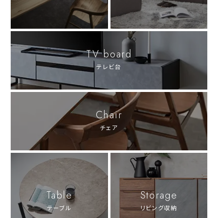
TV board
テレビ台
Chair
チェア
Table
Storage
テーブル
リビング収納