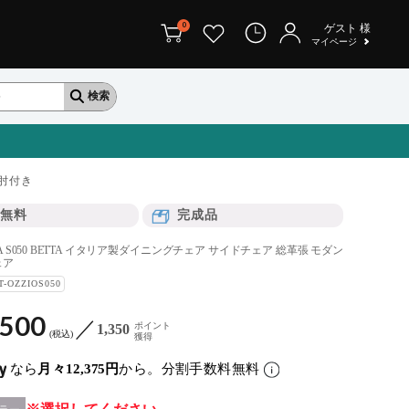
0
ゲスト
様
マイページ
肘付き
無料
完成品
TALA S050 BETTA イタリア製ダイニングチェア サイドチェア 総革張 モダン
ェア
T-OZZIOS050
,500
ポイント
1,350
税込
獲得
なら
月々12,375円
から。分割手数料無料