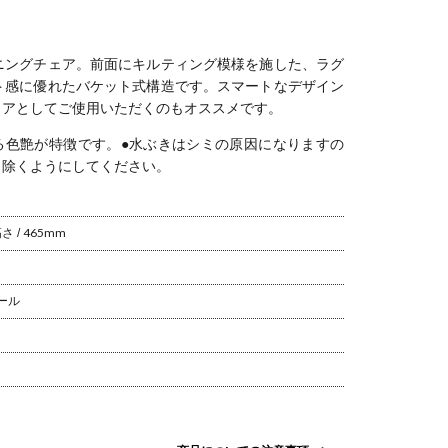
張 モダン
ア 総革張 ミド
ア 食卓椅子 リ
ェア 食卓椅子
肘付き 
バック
ルバック モダ
ビング椅子 ラ
回転チェア 回
チェア 
ン
ウンドチェア
転椅子 おしゃ
子 おしゃ
回転椅子 回転
れ 可愛い 北欧
愛い 北欧
ニングチェア。
前面にキルティング模様を施した、ラグ
式チェア おし
青 ブルー ブラ
ルー ブ
ト感に優れたバケット式構造です。
スマートなデザイン
ゃれ シンプル
ウン グレー
グレー
ェアとしてご使用いただくのもオススメです。
モダン グレー
ブルー
る色艶が特徴です。
●水ぶきはシミの原因になりますの
り除くようにしてください。
 / 465mm
チール