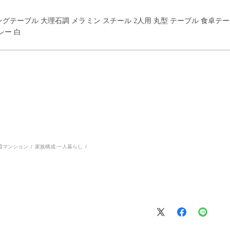
イニングテーブル 大理石調 メラミン スチール 2人用 丸型 テーブル 食卓
レー 白
貸マンション
家族構成:
一人暮らし