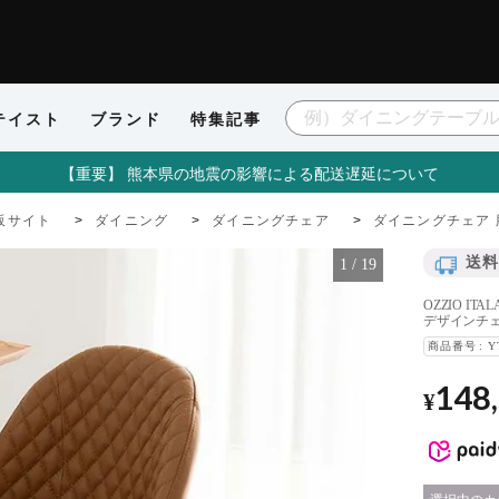
テイスト
ブランド
特集記事
【重要】 熊本県の地震の影響による配送遅延について
販サイト
ダイニング
ダイニングチェア
ダイニングチェア 
送料
1
/
19
OZZIO I
デザインチ
商品番号
Y
148
¥