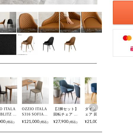
O ITALA
OZZIO ITALA
【2脚セット】
ダイニングチ
ダイニン
 BLITZ イ
S316 SOFIA
回転チェア ダ
ェア 回転式 ナ
ェア 回
ア製ダイ
イタリア製ダ
イニングチェ
チュラル脚 フ
ナチュラ
000
121,000
27,900
21,000
21,000
¥
¥
¥
¥
税込
税込
税込
税込
グチェア
イニングチェ
ア 肘付き ファ
ァブリック 肘
ファブリ
ドチェア
ア サイドチェ
ブリック チェ
付き アームチ
ソフトレ