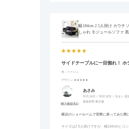
幅184cm 2.5人掛け カ
しゃれ モジュールソファ 黒
サイドテーブルに一目惚れ！ ホ
色：ベージュ
デザイン
:★★★★★
あさみ
年代:
30代
性別:
女性
住まい:
賃
都道府県:
東京都
横浜のショールームで実際に座ってみた際
サイズは2.5人掛けですが、幅184cm