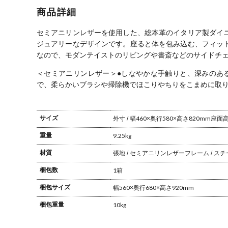
総革張 モダン
ア 合皮 椅子 シ
イドチェア 総
総革
商品詳細
ンプル モダン
革張 モダン ロ
ハイ
デザインチェ
ーバック
ア アームチェ
セミアニリンレザーを使用した、総本革のイタリア製ダイ
ア ブラック 黒
ジュアリーなデザインです。
座ると体を包み込む、フィッ
おしゃれ リビ
なので、モダンテイストのリビングや書斎などのサイドチ
ング オーヴ
＜セミアニリンレザー＞
●しなやかな手触りと、深みのあ
で、柔らかいブラシや掃除機でほこりやちりをこまめに取
サイズ
外寸 / 幅460×奥行580×高さ820mm
座面高さ
重量
9.25kg
材質
張地 / セミアニリンレザー
フレーム / ス
梱包数
1箱
梱包サイズ
幅560×奥行680×高さ920mm
梱包重量
10kg