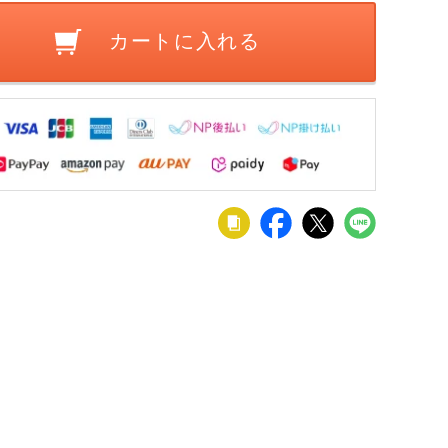
カートに入れる
グチ
ダイニングチ
ダイニングチ
回転チェア ア
ダイニングチ
転なし
ェア 肘付き ブ
ェア 肘付き 背
ーマー ラウン
ェア コルザ 
ル脚
ラウン脚 ソフ
もたれあり ス
ドチェア 合成
付き スチー
21,000
37,900
19,900
23,500
¥
¥
¥
¥
税込
税込
税込
税込
税込
ック
トレザー ファ
チール脚 布張
皮革 背もたれ
脚 ファブリ
ザー
ブリック 布張
り ファブリッ
付 回転式 椅子
ク アームチ