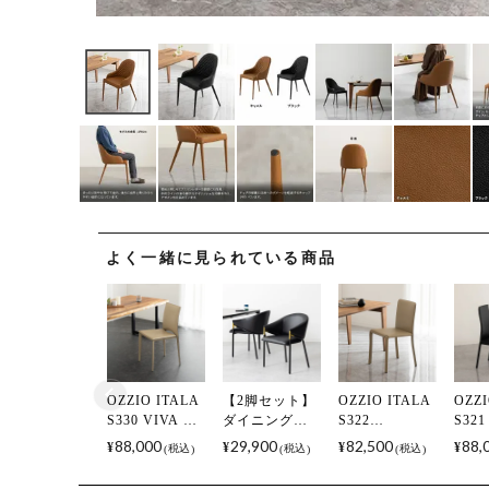
よく一緒に見られている商品
OZZIO ITALA
【2脚セット】
OZZIO ITALA
OZZI
S330 VIVA イ
ダイニングチ
S322
S321
タリア製ダイ
ェア 肘付き
LUNETTE イタ
タリ
88,000
29,900
82,500
88,
¥
¥
¥
¥
税込
税込
税込
ニングチェア
PUレザー ORV
リア製ダイニ
ニン
サイドチェア
ゴールド チェ
ングチェア サ
サイ