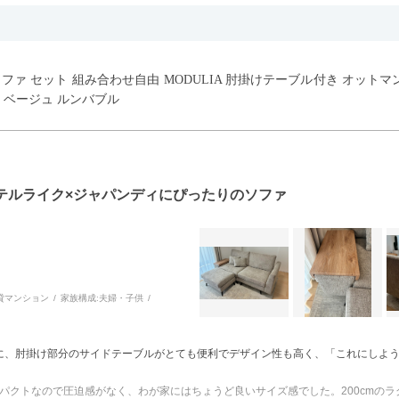
ウチソファ セット 組み合わせ自由 MODULIA 肘掛けテーブル付き オット
 ベージュ ルンバブル
テルライク×ジャパンディにぴったりのソファ
貸マンション
家族構成:
夫婦・子供
に、肘掛け部分のサイドテーブルがとても便利でデザイン性も高く、「これにしよ
とコンパクトなので圧迫感がなく、わが家にはちょうど良いサイズ感でした。200cm