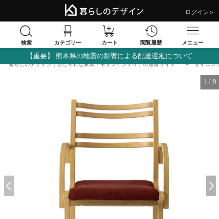
ログイン＞
検索
閲覧履歴
カテゴリー
カート
メニュー
【重要】 熊本県の地震の影響による配送遅延について
暮らしのデザイン｜おしゃれな家具・モダンインテリアの通販サイト
ダイニン
1
/
9