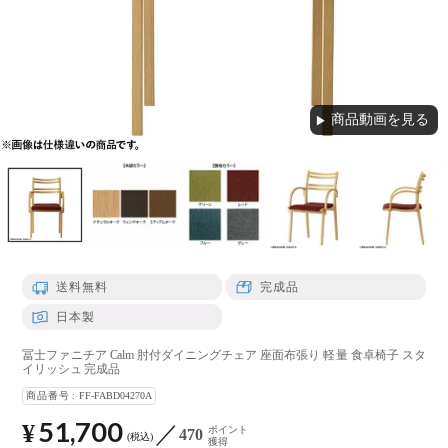
商品動画を見る
▶
送料無料
完成品
日本製
冨士ファニチア Calm 肘付ダイニングチェア 座面布張り 軽量 食卓椅子 スタ
イリッシュ 完成品
商品番号
FF-FABD04270A
51,700
¥
ポイント
470
税込
獲得