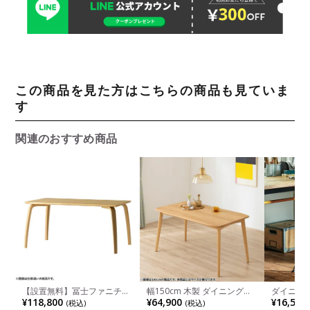
この商品を見た方はこちらの商品も見ていま
す
関連のおすすめ商品
【設置無料】冨士ファニチア
幅150cm 木製 ダイニングテ
ダイニング
幅165cm 木製 ダイニングテ
ーブル ビーグル 天然木 オー
プ エッグ
¥118,800
¥64,900
¥16,500
(税込)
(税込)
ーブル 日本製 Novo 6人掛け
ク 無垢 テーブル 長方形 角丸
タッキング