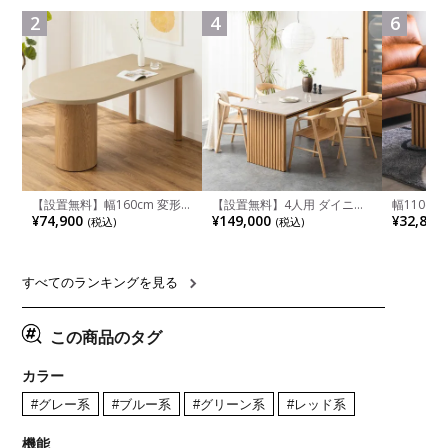
ュラル ブラウン 完成品
れ ウッデ
2
4
6
ル グレー
【設置無料】幅160cm 変形
【設置無料】4人用 ダイニン
幅110cm
半円 ダイニングテーブル モ
グテーブルセット 5点 LUGA
木目調 リ
¥74,900
¥149,000
¥32,800
(税込)
(税込)
ルタル風 LENAS コンクリー
セラミックテーブル おしゃれ
付き 長方
ト調 木脚 北欧モダン テーブ
ダイニングチェア 和モダン
ブル おし
ル 4人 食卓テーブル おしゃれ
ナチュラル ブラウン(幅
ブル 格子
ナチュラルモダン 韓国インテ
165cm 食卓テーブル×1 食卓
レー ナチ
リア風 グレージュ
椅子×4)
すべてのランキングを見る
この商品のタグ
カラー
#グレー系
#ブルー系
#グリーン系
#レッド系
機能