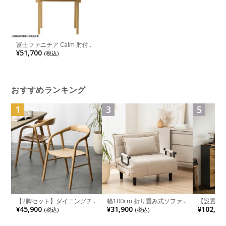
冨士ファニチア Calm 肘付ダ
イニングチェア 座面布張り
¥51,700
(税込)
軽量 食卓椅子 スタイリッシ
ュ 完成品
おすすめランキング
1
3
5
【2脚セット】ダイニングチ
幅100cm 折り畳み式ソファ
【設置無料
ェア 木製 LUGA 肘付き チェ
ベッド コンパクト リクライ
チンカウ
¥45,900
¥31,900
¥102,00
(税込)
(税込)
ア 天然木 リビング椅子 板座
ニング カウチスタイル 省ス
板 引き出
食卓椅子 おしゃれ ウッドチ
ペース ファブリック
箱スペース
ェア アッシュ 和モダン ナチ
ンジ台 キ