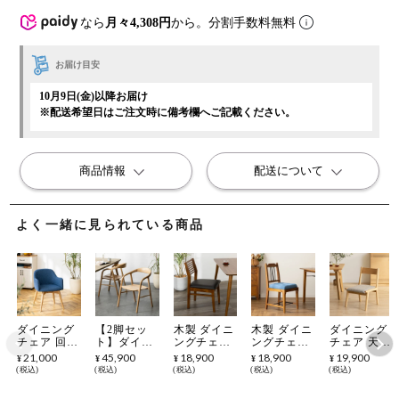
なら
月々4,308円
から。分割手数料無料
お届け目安
10月9日(金)以降お届け
※配送希望日はご注文時に備考欄へご記載ください。
商品情報
配送について
よく一緒に見られている商品
ダイニング
【2脚セッ
木製 ダイニ
木製 ダイニ
ダイニング
チェア 回転
ト】ダイニ
ングチェア
ングチェア
チェア 天然
なし ナチュ
ングチェア
肘なし 合皮
アンティー
木 木製 布
21,000
45,900
18,900
18,900
19,900
¥
¥
¥
¥
¥
ラル脚 ファ
木製 LUGA
天然木 無垢
ク風 布張り
張り 軽い
税込
税込
税込
税込
税込
ブリック ソ
肘付き チェ
材 アッシュ
棚付き 肘な
軽量 低い
フトレザー
ア 天然木
材 椅子 食
し 黒アイア
椅子 いす