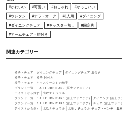
#かわいい
#可愛い
#おしゃれ
#かっこいい
#ウレタン
#ナラ・オーク
#1人用
#ダイニング
#ダイニングチェア
#キャスター無し
#固定脚
#アームチェア・肘付き
関連カテゴリー
椅子・チェア
ダイニングチェア
ダイニングチェア 肘付き
椅子・チェア
椅子 肘付き
椅子・チェア
キャスターなしの椅子
ブランド一覧
FUJI FURNITURE (冨士ファニチア)
テイストから探す
北欧ナチュラル
ブランド一覧
FUJI FURNITURE (冨士ファニチア)
ダイニング (冨士ファニ
ブランド一覧
FUJI FURNITURE (冨士ファニチア)
チェア (冨士ファニチア)
テイストから探す
北欧ナチュラル
北欧ナチュラル チェア・ベンチ
北欧ナ