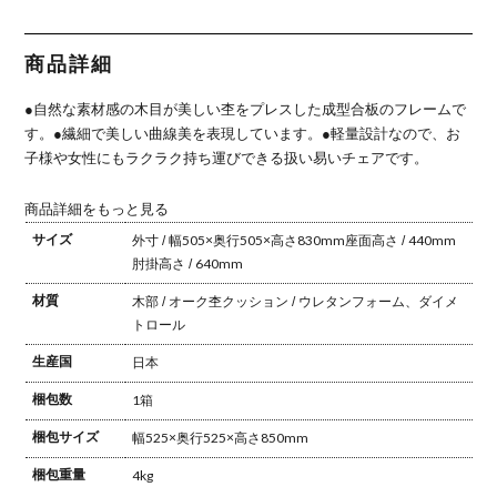
肘付き アー
リビング椅
卓椅子 チェ
ン ミンディ
木製チェア
ムチェア 食
子 板座 食
ア リビング
天然木 デニ
食卓椅子 お
卓椅子 おし
卓椅子 おし
シンプル 北
ム 椅子 リ
しゃれ リビ
ゃれ 可愛い
ゃれ ウッド
欧風 ヴィン
ビングチェ
ング ダイニ
商品詳細
北欧 青 ブ
チェア アッ
テージ風 ウ
ア ウッドチ
ング シンプ
ルー ブラウ
シュ 和モダ
ォールナッ
ェア おしゃ
ル 北欧 ナ
ン グレー
ン ナチュラ
ト 完成品
れ ヴィンテ
チュラル カ
●自然な素材感の木目が美しい杢をプレスした成型合板のフレームで
ル ブラウン
ージ風
フェ風
完成品
す。
●繊細で美しい曲線美を表現しています。
●軽量設計なので、お
子様や女性にもラクラク持ち運びできる扱い易いチェアです。
商品詳細をもっと見る
サイズ
外寸 / 幅505×奥行505×高さ830mm
座面高さ / 440mm
肘掛高さ / 640mm
材質
木部 / オーク杢
クッション / ウレタンフォーム、ダイメ
トロール
生産国
日本
梱包数
1箱
梱包サイズ
幅525×奥行525×高さ850mm
梱包重量
4kg