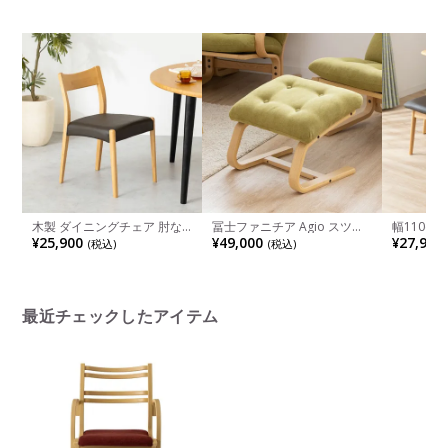
天然木 オーク材 六人用テー
ウレタン塗装 4人用 食卓テー
ラッシュ
ブル 食卓テーブル 長方形 国
ブル おしゃれ 北欧 ナチュラ
ベージュ 
産 おしゃれ
ル ダイニング
ブルー
木製 ダイニングチェア 肘な
冨士ファニチア Agio スツー
幅110c
し シンプルスタンダード27
ル 布張り 成形合板 軽量 オッ
ベンチ ビ
¥25,900
¥49,000
¥27,900
(税込)
(税込)
天然木 PVC 合皮 椅子 軽量 ロ
トマン 完成品
PVC 合
ーバック チェア コンパクト
ングベンチ
食卓椅子 おしゃれ 北欧 ナチ
子 ベンチ
ュラル ブラウン 完成品
ュラル ダ
最近チェックしたアイテム