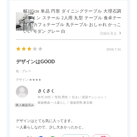
幅105cm 単品 円形 ダイニングテーブル 大理石調
メラミン スチール 2人用 丸型 テーブル 食卓テー
ブル カフェテーブル 丸テーブル おしゃれ かっこ
いい モダン グレー 白
詳細を見る
2026.7.31
デザインはGOOD
色：グレー
デザイン
:★★★★
さくさく
年代:
20代
性別:
男性
住まい:
賃貸マンション
家族構成:
一人暮らし
都道府県:
東京都
デザインはとても気に入ってます。
一人暮らしなので、少し大きかったかと。