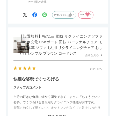
カー観戦が趣味。
ペースを最小限に抑えられ、省スペースでご利用いただけるの
もポイントです！
参考になった
0
Like!
0
【設置無料】幅72cm 電動 リクライニングソファ
スマホ充電 USBポート 回転 パーソナルチェア モ
ダン 本革 ソファ 1人用 リクライニングチェア おし
ゃれ シンプル ブラウン コードレス
詳細を見る
2025.3.27
快適な姿勢でくつろげる
スタッフのコメント
自分の好きな角度に細かく調整できて、まさに「ちょうどいい
姿勢」でくつろげる無段階リクライニング機能がおすすめ。
脚部も独立して動くので、オットマンがなくても足をしっかり
伸ばせたり、スイッチ部分にはUSBポートもついているので、