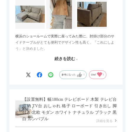
横浜のショールームで実際に座ってみた際に、肘掛け部分のサ
イドテーブルがとても便利でデザイン性も高く、「これにしよ
う」と決めました。
続きを読む
サイズは2.5人掛けですが、幅184cmとコンパクトなので圧迫感
がなく、わが家にはちょうど良いサイズ感でした。200cmのラ
グとのバランスもぴったりで、リビング全体がすっきり見えま
参考になった
1
Like!
1
す。
黒いスチール脚のおかげで抜け感があり、見た目が重たくなら
ないのもお気に入りのポイントです。さらに、わが家はソファ
【設置無料】幅180cm テレビボード 木製 テレビ台
の後ろ側を通ることも多い間取りなので、背面まできれいに仕
収納 TV台 おしゃれ 格子 ローボード 引き出し 脚
上げられているデザインも気に入っています。どの角度から見
付き 北欧 モダン ホワイト ナチュラル ブラック 黒
ても美しく、空間の印象を損ないません。
白 ルンバブル
詳細を見る
カラーはベージュとグレージュの中間のような絶妙な色味で、