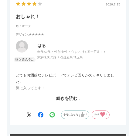
わが家のホテルライク×ジャパンディのインテリアにも自然にな
2026.7.25
じみました。
おしゃれ！
子どもがいるので、撥水加工で汚れに強い生地なのもとても助
色：オーク
かっています。気兼ねなく使える安心感があります。
デザイン
:★★★★★
また、カウチのように足を伸ばしてくつろげるスタイルが理想
はる
だったので、それが叶って大満足です。オットマンは自由に動
年代:
60代
性別:
女性
住まい:
持ち家一戸建て
かせるため、普段はカウチとして使い、来客時には離してスツ
家族構成:
夫婦
都道府県:
埼玉県
ールとして使えるなど、使い勝手の良さも魅力だと感じていま
す。
とてもお洒落なテレビボードでテレビ回りがスッキリしまし
た。
気に入ってます！
ただひとつ残念だったのは
続きを読む
Blu-rayレコーダーをボードの扉にしまったところリモコンが閉
めたままでは反応してくれませんでした
なので星4つにします
参考になった
0
Like!
0