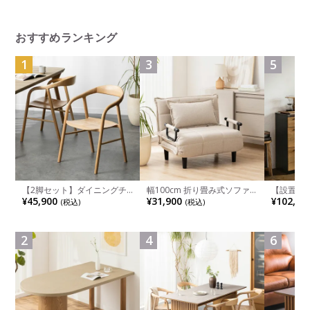
ホワイトボディ アルミ脚 ウ
レタンキャスター (オカムラ)
おすすめランキング
1
3
5
【2脚セット】ダイニングチ
幅100cm 折り畳み式ソファ
【設置無料
ェア 木製 LUGA 肘付き チェ
ベッド コンパクト リクライ
チンカウ
¥45,900
¥31,900
¥102,00
(税込)
(税込)
ア 天然木 リビング椅子 板座
ニング カウチスタイル 省ス
板 引き出
食卓椅子 おしゃれ ウッドチ
ペース ファブリック
箱スペース
ェア アッシュ 和モダン ナチ
ンジ台 キ
ュラル ブラウン 完成品
れ ウッデ
2
4
6
ル グレー