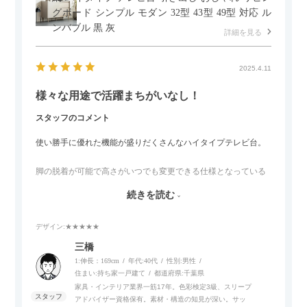
グボード シンプル モダン 32型 43型 49型 対応 ル
ンバブル 黒 灰
詳細を見る
2025.4.11
様々な用途で活躍まちがいなし！
スタッフのコメント
使い勝手に優れた機能が盛りだくさんなハイタイプテレビ台。
脚の脱着が可能で高さがいつでも変更できる仕様となっている
ので、リビングダイニングからベッドルームまで多目的な場面
続きを読む
でご使用いただけます。
デザイン
:★★★★★
また、補助テーブルとして使用可能なスライドテーブルや収納
内部にもプリンターなどが置けるスライド棚板がついているの
三橋
でテレビ台以外にもオフィスなどでの収納家具やリビングでの
1:伸長：169cm
年代:
40代
性別:
男性
サイドボードとして多目的な用途に対応しています。
住まい:
持ち家一戸建て
都道府県:
千葉県
家具・インテリア業界一筋17年。色彩検定3級、スリープ
アドバイザー資格保有。素材・構造の知見が深い。サッ
また、扉は横方向へのスライド式となっているので開閉時のス