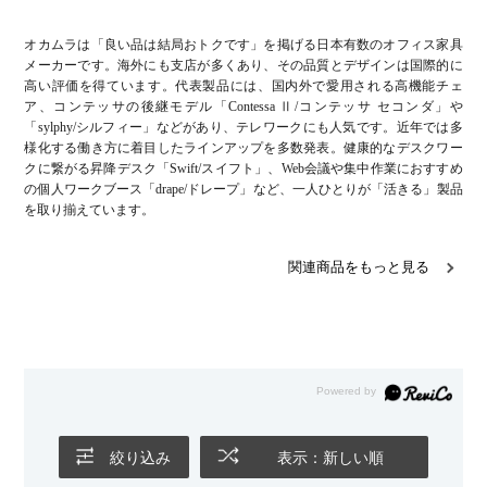
オカムラは「良い品は結局おトクです」を掲げる日本有数のオフィス家具
メーカーです。海外にも支店が多くあり、その品質とデザインは国際的に
高い評価を得ています。代表製品には、国内外で愛用される高機能チェ
ア、コンテッサの後継モデル「Contessa Ⅱ/コンテッサ セコンダ」や
「sylphy/シルフィー」などがあり、テレワークにも人気です。近年では多
様化する働き方に着目したラインアップを多数発表。健康的なデスクワー
クに繋がる昇降デスク「Swift/スイフト」、Web会議や集中作業におすすめ
の個人ワークブース「drape/ドレープ」など、一人ひとりが「活きる」製品
を取り揃えています。
関連商品をもっと見る
絞り込み
表示：新しい順