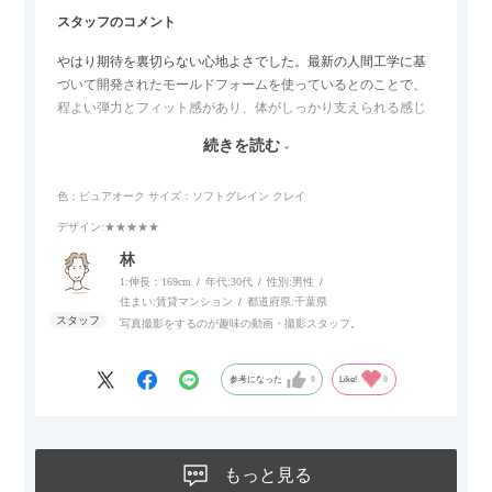
スタッフのコメント
やはり期待を裏切らない心地よさでした。最新の人間工学に基
づいて開発されたモールドフォームを使っているとのことで、
程よい弾力とフィット感があり、体がしっかり支えられる感じ
がします。長時間座っていても疲れにくいので、リビングでの
続きを読む
リラックスタイムによさそうでした。回転タイプなので、個人
的には狭いスペースでも立ち上がりがしやすい点が良かったで
色：ピュアオーク
サイズ：ソフトグレイン クレイ
す。
デザイン
:★★★★★
林
1:伸長：169cm
年代:
30代
性別:
男性
住まい:
賃貸マンション
都道府県:
千葉県
写真撮影をするのが趣味の動画・撮影スタッフ。
参考になった
0
Like!
0
もっと見る