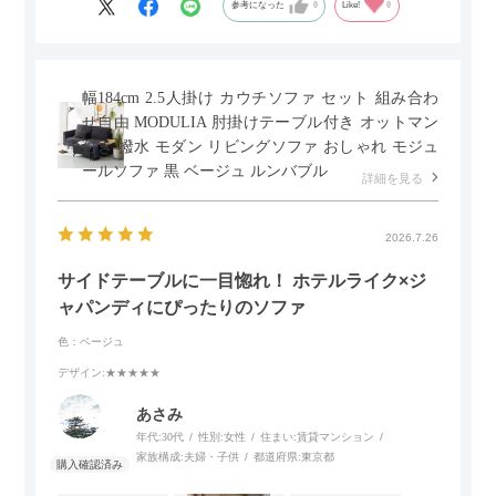
参考になった
0
Like!
0
幅184cm 2.5人掛け カウチソファ セット 組み合わ
せ自由 MODULIA 肘掛けテーブル付き オットマン
付き 撥水 モダン リビングソファ おしゃれ モジュ
ールソファ 黒 ベージュ ルンバブル
詳細を見る
2026.7.26
サイドテーブルに一目惚れ！ ホテルライク×ジ
ャパンディにぴったりのソファ
色：ベージュ
デザイン
:★★★★★
あさみ
年代:
30代
性別:
女性
住まい:
賃貸マンション
家族構成:
夫婦・子供
都道府県:
東京都