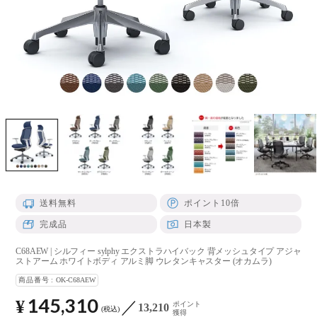
送料無料
ポイント10倍
完成品
日本製
C68AEW | シルフィー sylphy エクストラハイバック 背メッシュタイプ アジャ
ストアーム ホワイトボディ アルミ脚 ウレタンキャスター (オカムラ)
商品番号
OK-C68AEW
145,310
¥
ポイント
13,210
税込
獲得