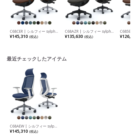
C68CER | シルフィー sylphy
C68AZR | シルフィー sylphy
C685EW 
エクストラハイバック 背クッ
エクストラハイバック 背メッ
ハイバッ
¥145,310
¥135,630
¥126,94
(税込)
(税込)
ションタイプ 布張り(プレー
シュタイプ アジャストアーム
アジャス
ン) アジャストアーム ブラッ
ブラックボディ 樹脂脚 ウレ
ディ アル
クボディ アルミ脚 ウレタン
タンキャスター (オカムラ)
スター (
キャスター (オカムラ)
最近チェックしたアイテム
C68AEW | シルフィー sylphy
エクストラハイバック 背メッ
¥145,310
(税込)
シュタイプ アジャストアーム