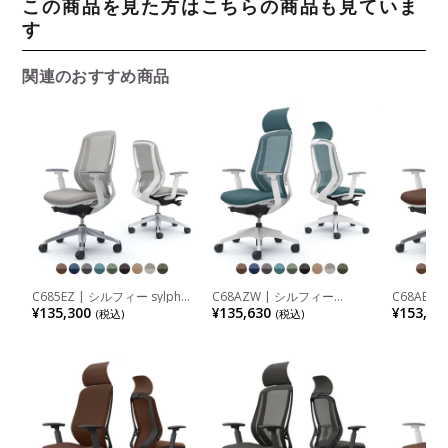
この商品を見た方はこちらの商品も見ていま
す
関連のおすすめ商品
C685EZ | シルフィー sylphy
C68AZW | シルフィー
C68AEZ 
ハイバック 背メッシュタイプ
sylphy エクストラハイバック
エクスト
¥135,300
¥135,630
¥153,67
(税込)
(税込)
アジャストアーム ホワイトボ
背メッシュタイプ アジャスト
シュタイ
ディ アルミ脚 ウレタンキャ
アーム ホワイトボディ 樹脂
ホワイトボ
スター ランバーサポート付
脚 ウレタンキャスター (オカ
レタンキ
(オカムラ)
ムラ)
ポート付 