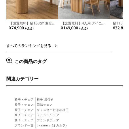
【設置無料】幅160cm 変形
【設置無料】4人用 ダイニン
幅110cm
半円 ダイニングテーブル モ
グテーブルセット 5点 LUGA
木目調 リ
¥74,900
¥149,000
¥32,800
(税込)
(税込)
ルタル風 LENAS コンクリー
セラミックテーブル おしゃれ
付き 長方
ト調 木脚 北欧モダン テーブ
ダイニングチェア 和モダン
ブル おし
ル 4人 食卓テーブル おしゃれ
ナチュラル ブラウン(幅
ブル 格子
ナチュラルモダン 韓国インテ
165cm 食卓テーブル×1 食卓
レー ナチ
リア風 グレージュ
椅子×4)
すべてのランキングを見る
この商品のタグ
関連カテゴリー
椅子・チェア
椅子 肘付き
椅子・チェア
回転チェア
椅子・チェア
キャスター付きの椅子
椅子・チェア
メッシュチェア
椅子・チェア
ブランドチェア
ブランド一覧
okamura (オカムラ)