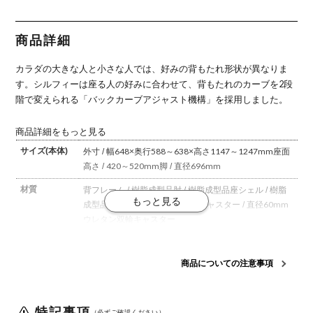
プ アジャス
プ アジャス
プ アジャス
プ アジャス
プ アジャス
トアーム ブ
トアーム ブ
トアーム ホ
トアーム ホ
トアーム ブ
ラックボデ
ラックボデ
ワイトボデ
ワイトボデ
ラックボデ
ィ アルミ脚
ィ アルミ脚
ィ アルミ脚
ィ アルミ脚
ィ 樹脂脚
商品詳細
ウレタンキ
ウレタンキ
ウレタンキ
ウレタンキ
ウレタンキ
ャスター
ャスター ラ
ャスター
ャスター ラ
ャスター
(オカムラ)
ンバーサポ
(オカムラ)
ンバーサポ
(オカムラ)
カラダの大きな人と小さな人では、好みの背もたれ形状が異なりま
ート付 (オ
ート付 (オ
カムラ)
カムラ)
す。
シルフィーは座る人の好みに合わせて、背もたれのカーブを2段
階で変えられる「バックカーブアジャスト機構」を採用しました。
商品詳細をもっと見る
サイズ(本体)
外寸 / 幅648×奥行588～638×高さ1147～1247mm
座面
高さ / 420～520mm
脚 / 直径696mm
材質
背フレーム / 樹脂成型品
肘 / 樹脂成型品
座シェル / 樹脂
成型品
脚 / アルミダイキャスト
キャスター / 直径60mm
ウレタン双輪キャスター
背
メッシュ
商品についての注意事項
機能・特徴
・バックカーブアジャスト機構(背もたれのカーブを2段
階で調整可能)
・ベンディング機能
カラダと背もたれ
のフィット感を向上させるため、背タイプに適した形状
特記事項
を採用。
・前傾機能付き背座シンクロリクライニング
（必ずご確認ください）