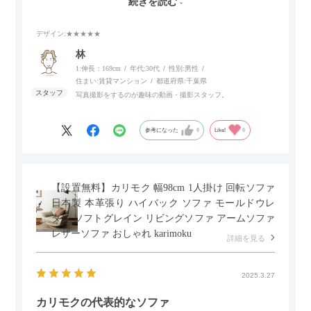
続きを読む
スマホやタブレットを充電しながらリラックスできるのが嬉し
いポイント。
デザイン
:★★★★★
個人的にはコードレス＆充電式なので、コンセントの場所を気
林
にせず、好きな場所に置けるのが画期的に感じました。
1:伸長：169cm
年代:
30代
性別:
男性
住まい:
賃貸マンション
都道府県:
千葉県
写真撮影をするのが趣味の動画・撮影スタッフ。
参考になった
0
Like!
0
【設置無料】カリモク 幅98cm 1人掛け 回転ソファ
日本製 本革張り ハイバック ソファ モールドウレ
タン ソフトグレイン リビングソファ アームソファ
レザーソファ おしゃれ karimoku
詳細を見る
2025.3.27
カリモクの代表的なソファ