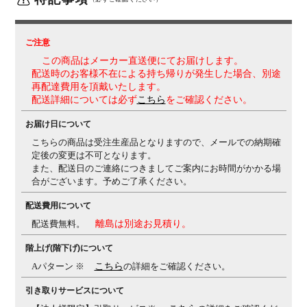
リクライニング角度33度(前傾10度、後傾23度)、有段
階ピッチ固定可能(4段階)
リクライニング強弱調整
・
アジャストアーム(上下100mm/前後50mm、角度内側
ご注意
20度、外側20度)
・座面高さ調節(ストローク100mm)
・
この商品はメーカー直送便にてお届けします。
座面奥行き調整(ストローク50mm)
配送時のお客様不在による持ち帰りが発生した場合、別途
再配達費用を頂戴いたします。
生産国
日本
配送詳細については必ず
こちら
をご確認ください。
保証について
1～8年保証(部位により保証期間が変わります)
※社団法
お届け日について
人日本オフィス家具協会(JOIFA)規定に基づく
※詳しく
こちらの商品は受注生産品となりますので、メールでの納期確
は
こちら
の保証ページをご確認ください。
定後の変更は不可となります。
組み立て
また、配送日のご連絡につきましてご案内にお時間がかかる場
完成品
合がございます。予めご了承ください。
備考
・異硬度クッション
座面前方は太ももを圧迫しないよ
配送費用について
うに柔らかく、後方はお尻をしっかりサポートする硬め
のクッションを採用。
・3次元曲面
お尻を包み込むよ
配送費無料。
離島は別途お見積り。
うな局面が快適な座り心地をサポート
・グリーン購入法
階上げ(階下げ)について
適合商品
Aパターン ※
こちら
の詳細をご確認ください。
引き取りサービスについて