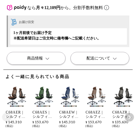
なら
月々12,109円
から。分割手数料無料
お届け目安
1ヶ月前後でお届け予定
※配送希望日はご注文時に備考欄へご記載ください。
商品情報
配送について
よく一緒に見られている商品
C68AER |
C68AES |
C68AEW |
C68AEZ |
C68AZR |
シルフィー
シルフィー
シルフィー
シルフィー
シルフィー
sylphy エク
sylphy エク
sylphy エク
sylphy エク
sylphy エク
145,310
153,670
145,310
153,670
135,630
¥
¥
¥
¥
¥
ストラハイ
ストラハイ
ストラハイ
ストラハイ
ストラハイ
税込
税込
税込
税込
税込
バック 背メ
バック 背メ
バック 背メ
バック 背メ
バック 背メ
ッシュタイ
ッシュタイ
ッシュタイ
ッシュタイ
ッシュタイ