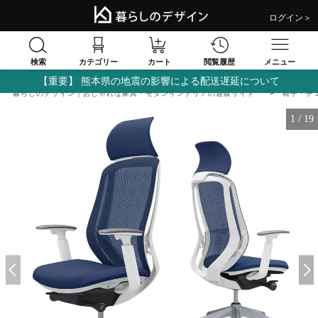
ログイン＞
検索
閲覧履歴
カテゴリー
カート
メニュー
【重要】 熊本県の地震の影響による配送遅延について
暮らしのデザイン｜おしゃれな家具・モダンインテリアの通販サイト
椅子・チ
1
/
19