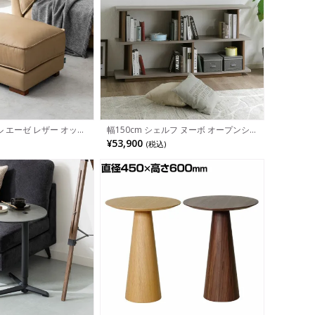
ル エーゼ レザー オット
幅150cm シェルフ ヌーボ オープンシ
トスツール おしゃれ リ
ェルフ おしゃれ ディスプレイ ラック
¥53,900
(税込)
フェザー コンパクト 天
収納 飾り棚 カウンター下収納 北欧 間
ダン ブラック ベージュ
仕切り インテリア モダン ベージュ グ
レー