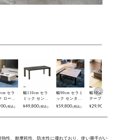
0cm セラ
幅110cm セラ
幅90cm セラミ
幅100cm ロー
幅60cm
ク ローテ
ミック センタ
ック センター
テーブル
テーブル
ル 大理石
ーテーブル グ
テーブル グラ
LUGA 木製 リ
石柄 ス
900
49,800
59,800
29,900
14,990
¥
¥
¥
¥
税込
税込
税込
税込
スチール脚
ラナダ 大理石
ナダ 大理石調
ビングテーブ
脚 正方形
出し 収納
調 長方形 耐熱
耐熱 正方形 リ
ル 格子 座卓 収
ングテー
形 座卓 セ
リビングテー
ビングテーブ
納付き センタ
センター
ーテーブ
ブル ローテー
ル ローテーブ
ーテーブル お
ブル コ
モダン リビ
ブル おしゃれ
ル おしゃれ モ
しゃれ コーヒ
テーブル
テーブル
モノトーン モ
ノトーン モダ
ーテーブル 引
テーブル
耐熱性、耐摩耗性、防水性に優れており、使い勝手がい