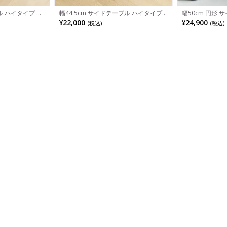
ル ハイタイプ セ
幅44.5cm サイドテーブル ハイタイプ
幅50cm 円形 
イアン コの字脚
セラミック 大理石調 アイアン コの字脚
ELVA セラミッ
¥22,000
¥24,900
(税込)
(税込)
テーブル おしゃ
ソファテーブル ナイトテーブル おしゃ
モダン ソファテ
ング 寝室 黒 ブ
れ シンプル モダン リビング 寝室 黒 ブ
テーブル 寝室 リ
ラック
ージュ