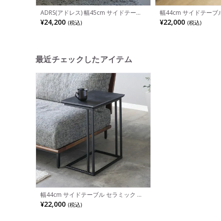
ADRS(アドレス) 幅45cm サイドテーブ
幅44cm サイドテーブ
ル エレン スタンダードデザイン コンパ
ラミック 大理石調 ア
¥24,200
¥22,000
(税込)
(税込)
クト オーク突板 スチール コの字型 シ
ソファテーブル ナイト
ンプル
れ シンプル モダン リビ
ラック
最近チェックしたアイテム
幅44cm サイドテーブル セラミック 大
理石調 アイアン 角パイプ コの字脚 長
¥22,000
(税込)
方形 ソファテーブル ナイトテーブル お
しゃれ シンプル モダン リビング 寝室
黒 ブラック