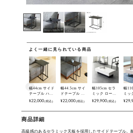
よく一緒に見られている商品
幅44cm サイド
幅44.5cm サイ
幅105cm セラ
幅11
テーブル ハイ
ドテーブル ハ
ミック ローテ
ミッ
タイプ セラミ
イタイプ セラ
ーブル 大理石
ーブ
22,000
22,000
29,900
29,
¥
¥
¥
¥
税込
税込
税込
ック 大理石調
ミック 大理石
柄 収納 引き出
柄 
アイアン コの
調 アイアン コ
し 長方形 座卓
引き
字脚 ソファテ
の字脚 ソファ
センターテー
長方
商品詳細
ーブル ナイト
テーブル ナイ
ブル モダン リ
ンタ
テーブル おし
トテーブル お
ビングテーブ
ル 
ゃれ シンプル
しゃれ シンプ
ル おしゃれ リ
ング
高級感のあるセラミック天板を採用したサイドテーブル。