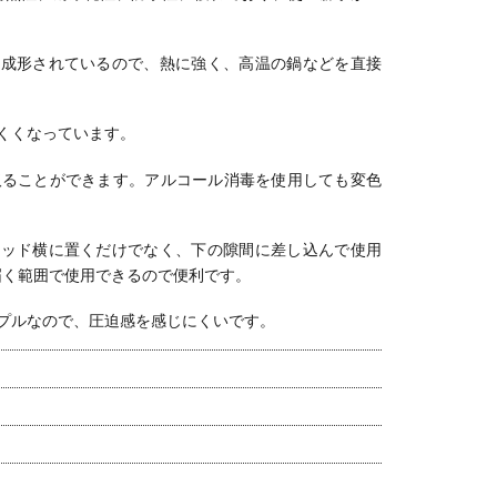
ゃれ 白 ホ
ダン リビング
ン リビング グ
き出し付き 和
ゃれ モダ
ト グレー
グレー ホワイ
レー ホワイト
モダン グレー
ホワイト
バブル
ト 白
白
ブラック 完成
ウン
て成形されているので、熱に強く、高温の鍋などを直接
品
くくなっています。
取ることができます。
アルコール消毒を使用しても変色
ベッド横に置くだけでなく、下の隙間に差し込んで使用
届く範囲で使用できるので便利です。
プルなので、圧迫感を感じにくいです。