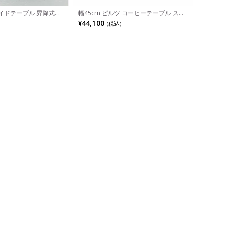
サイドテーブル 昇降式
幅45cm ピルツ コーヒーテーブル スカ
ク天板 石目調 シンプル
ンディナヴィアデザイン 木製 丸天板 一
¥44,100
(税込)
ーブル おしゃれ ナイト
本脚 ソファテーブル サイドテーブル デ
ビング 黒 ブラック ベ
ィスプレイ ナイトテーブル