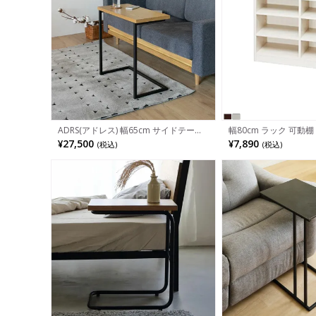
ADRS(アドレス) 幅65cm サイドテーブ
幅80cm ラック 可動棚
ル ハント Mサイズ ミニマルデザイン
棚 書棚 シェルフ 幅80
¥27,500
¥7,890
(税込)
(税込)
オーク突板 スチール コの字型 シンプル
600mm