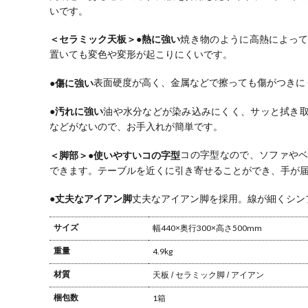
モダン リビン
ル モダン リビ
ビング 白 ホワ
おし
いです。
グ 寝室 黒 ブラ
ング 寝室 黒 ブ
イト グレー 完
ワイ
ック
ラック
成品
ルン
＜セラミック天板＞
●熱に強い
焼き物のように高熱によっ
置いても変色や変形が起こりにくいです。
●傷に強い
表面硬度が高く、金属などで擦っても傷がつきに
●汚れに強い
油や水分などが染み込みにくく、サッと拭き
などがないので、お手入れが簡単です。
＜脚部＞
●使いやすいコの字型
コの字型なので、ソファや
できます。
テーブルを近くに引き寄せることができ、手が
●丈夫なアイアン脚
丈夫なアイアン脚を採用。線が細くシン
サイズ
幅440×奥行300×高さ500mm
重量
4.9kg
材質
天板 / セラミック
脚 / アイアン
梱包数
1箱