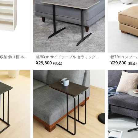
 収納 飾り棚 本
幅60cm サイドテーブル セラミック天
幅70cm スツー
0×奥行290×高さ
板 大理石調 リビングテーブル おしゃれ
マン 本革 フッ
¥29,800
¥29,800
(税込)
(税込)
ナイトテーブル スチール脚 シンプル モ
ビング 足置き 
ダン リビング 寝室 ブラック グレー
然木脚 北欧 モ