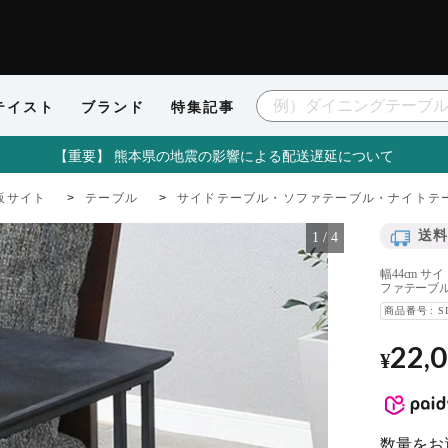
テイスト
ブランド
特集記事
【重要】 熊本県の地震の影響による配送遅延について
販サイト
テーブル
サイドテーブル・ソファテーブル・ナイトテ
送料
1
/
4
幅44cm 
ファテーブル
商品番号
S
22,
¥