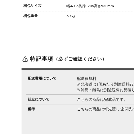
梱包サイズ
幅460×奥行320×高さ530mm
梱包重量
6.1kg
特記事項
（必ずご確認ください）
配送費用について
配送費無料
※北海道は1個あたり別途送料220
※沖縄・離島は別途送料お見積
組立について
こちらの商品は完成品です。
備考
こちらの商品は軒先渡し(玄関先