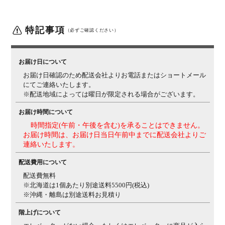
備考
床面高2段階調節可能
特記事項
ご注意
マットレスは別売りとなります。
（必ずご確認ください）
お届け日について
お届け日確認のため配送会社よりお電話またはショートメール
にてご連絡いたします。
※配送地域によっては曜日が限定される場合がございます。
お届け時間について
時間指定(午前・午後を含む)を承ることはできません。
お届け時間は、お届け日当日午前中までに配送会社よりご
連絡いたします。
配送費用について
配送費無料
※北海道は1個あたり別途送料5500円(税込)
※沖縄・離島は別途送料お見積り
階上げについて