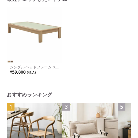
シングル ベッドフレーム ス
ミカ 畳ベッド ヘッドレス 高
¥59,800
(税込)
さ調節可能 すのこ 国産本畳
天然イ草木製 幅木よけ ロー
タイプ可 ナチュラル ブラウ
ン
おすすめランキング
1
3
5