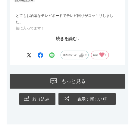
ールとして使えるなど、使い勝手の良さも魅力だと感じていま
す。
とてもお洒落なテレビボードでテレビ回りがスッキリしまし
た。
気に入ってます！
ただひとつ残念だったのは
続きを読む
Blu-rayレコーダーをボードの扉にしまったところリモコンが閉
めたままでは反応してくれませんでした
なので星4つにします
参考になった
0
Like!
0
もっと見る
絞り込み
表示：新しい順