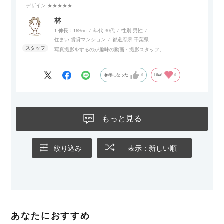
デザイン
:★★★★★
林
1:伸長：169cm
年代:
30代
性別:
男性
住まい:
賃貸マンション
都道府県:
千葉県
写真撮影をするのが趣味の動画・撮影スタッフ。
参考になった
0
Like!
0
もっと見る
絞り込み
表示：新しい順
あなたにおすすめ