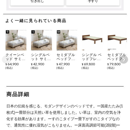
引き出し
手すり
よく一緒に見られている商品
クイーンベ
シングルベ
セミダブル
シングル ベ
セミダブル
ッド サミー
ット サミー
ベッドフレ
ッドフレー
ベッドフレ
ル 木製 フ
ル 木製 フ
ーム サミー
ム スミカ
ーム スミカ
64,900
42,900
47,900
69,800
79,800
¥
¥
¥
¥
¥
レーム ベッ
レーム ベッ
ル ロータイ
畳ベッド 棚
畳ベッド 棚
税込
税込
税込
税込
税込
ドフレーム
ドフレーム
プ 木目調
付き 高さ調
付き 高さ調
クイーンダ
シングル シ
コンセント
節可能 すの
節可能 すの
ブル シンプ
ンプル 寝室
付き 棚付き
こ 国産本畳
こ 国産本畳
ル 寝室 高
高さ調節 ロ
照明付き 脚
天然イ草木
天然イ草木
さ調節 ロー
ーベッド ロ
付き 高さ調
製 コンセン
製 コンセン
ベッド ロー
ータイプ 2
節可能 おし
ト付 ロータ
ト付 ロータ
商品詳細
タイプ 2段
段棚 立てか
ゃれ シンプ
イプ可 幅木
イプ可 幅木
棚 立てかけ
け棚 照明
ル 寝室 ブ
よけ ナチュ
よけ ナチュ
棚 照明 幅
幅木よけ 2
ラウン グレ
ラル ブラウ
ラル ブラウ
日本の伝統を感じる、モダンデザインのベッドです。
ー国産たたみ(1
木よけ 2口
口コンセン
ー ルンバブ
ン
ン
コンセント
ト付き ルン
ル
枚式)ー
畳部分は天然い草を使用しました。い草は、室内の空気を浄
付き
バブル
化する効果があります。
ーすのこタイプー
畳下がすのこタイプなの
で、通気性に優れ湿気がこもりません。
ー床面高調節可能(2段階)ー