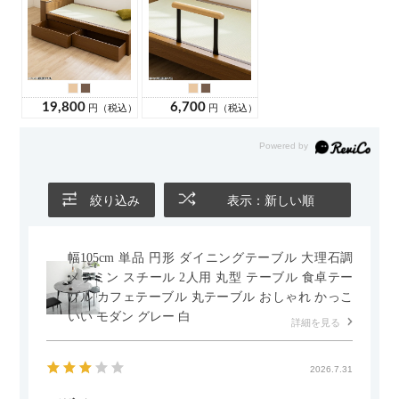
絞り込み
表示：新しい順
幅105cm 単品 円形 ダイニングテーブル 大理石調
メラミン スチール 2人用 丸型 テーブル 食卓テー
ブル カフェテーブル 丸テーブル おしゃれ かっこ
いい モダン グレー 白
詳細を見る
2026.7.31