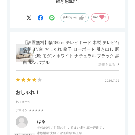
続きを読む
サイズは2.5人掛けですが、幅184cmとコンパクトなので圧迫感
がなく、わが家にはちょうど良いサイズ感でした。200cmのラ
グとのバランスもぴったりで、リビング全体がすっきり見えま
参考になった
1
Like!
1
す。
黒いスチール脚のおかげで抜け感があり、見た目が重たくなら
ないのもお気に入りのポイントです。さらに、わが家はソファ
【設置無料】幅180cm テレビボード 木製 テレビ台
の後ろ側を通ることも多い間取りなので、背面まできれいに仕
収納 TV台 おしゃれ 格子 ローボード 引き出し 脚
上げられているデザインも気に入っています。どの角度から見
付き 北欧 モダン ホワイト ナチュラル ブラック 黒
ても美しく、空間の印象を損ないません。
白 ルンバブル
詳細を見る
カラーはベージュとグレージュの中間のような絶妙な色味で、
わが家のホテルライク×ジャパンディのインテリアにも自然にな
2026.7.25
じみました。
おしゃれ！
子どもがいるので、撥水加工で汚れに強い生地なのもとても助
色：オーク
かっています。気兼ねなく使える安心感があります。
デザイン
:★★★★★
また、カウチのように足を伸ばしてくつろげるスタイルが理想
はる
だったので、それが叶って大満足です。オットマンは自由に動
年代:
60代
性別:
女性
住まい:
持ち家一戸建て
かせるため、普段はカウチとして使い、来客時には離してスツ
家族構成:
夫婦
都道府県:
埼玉県