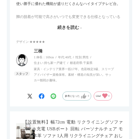
使い勝手に優れた機能が盛りだくさんなハイタイプテレビ台。
脚の脱着が可能で高さがいつでも変更できる仕様となっている
ので、リビングダイニングからベッドルームまで多目的な場面
続きを読む
でご使用いただけます。
デザイン
:★★★★★
また、補助テーブルとして使用可能なスライドテーブルや収納
内部にもプリンターなどが置けるスライド棚板がついているの
三橋
でテレビ台以外にもオフィスなどでの収納家具やリビングでの
1:伸長：169cm
年代:
40代
性別:
男性
サイドボードとして多目的な用途に対応しています。
住まい:
持ち家一戸建て
都道府県:
千葉県
家具・インテリア業界一筋17年。色彩検定3級、スリープ
アドバイザー資格保有。素材・構造の知見が深い。サッ
また、扉は横方向へのスライド式となっているので開閉時のス
カー観戦が趣味。
ペースを最小限に抑えられ、省スペースでご利用いただけるの
もポイントです！
参考になった
0
Like!
0
【設置無料】幅72cm 電動 リクライニングソファ
スマホ充電 USBポート 回転 パーソナルチェア モ
ダン 本革 ソファ 1人用 リクライニングチェア おし