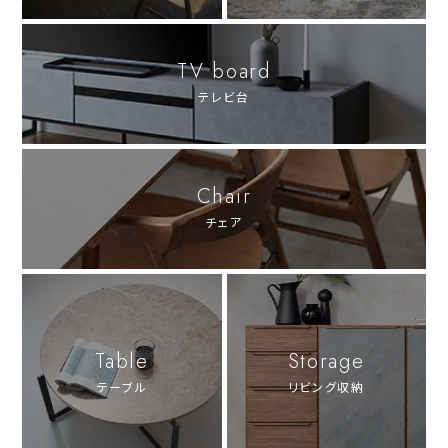
TV board
テレビ台
Chair
チェア
Table
Storage
テーブル
リビング収納