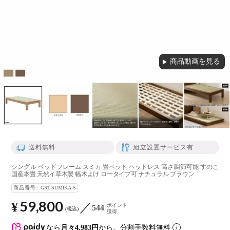
商品動画を見る
▶
送料無料
組立設置サービス有
シングル ベッドフレーム スミカ 畳ベッド ヘッドレス 高さ調節可能 すのこ
国産本畳 天然イ草木製 幅木よけ ロータイプ可 ナチュラル ブラウン
商品番号
GRT-SUMIKA-S
59,800
¥
ポイント
544
税込
獲得
なら
月々4,983円
から。分割手数料無料