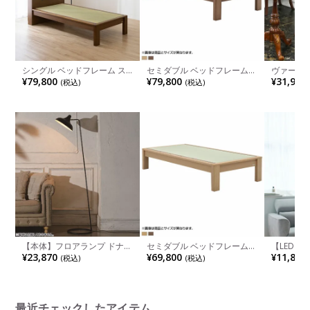
シングル ベッドフレーム ス
セミダブル ベッドフレーム
ヴァーサ 
ミカ 畳ベッド 棚付き LED照
スミカ 畳ベッド 棚付き 高さ
チェア 食
¥79,800
¥79,800
¥31,900
(税込)
(税込)
明 高さ調節可能 すのこ 国産
調節可能 すのこ 国産本畳 天
上品 手彫
本畳 天然イ草木製 コンセン
然イ草木製 コンセント付 ロ
脚 マカボ
ト付 ロータイプ可 幅木よけ
ータイプ可 幅木よけ ナチュ
ったり 高
ナチュラル ブラウン
ラル ブラウン
リア 完成
【本体】フロアランプ ドナ
セミダブル ベッドフレーム
【LED電
フロアライト 床置き 照明 イ
スミカ 畳ベッド ヘッドレス
ライト 1
¥23,870
¥69,800
¥11,880
(税込)
(税込)
ンテリア 間接照明 スタンド
高さ調節可能 すのこ 国産本
グライト 
ライト おしゃれ シンプルモ
畳 天然イ草木製 幅木よけ ロ
テリア 照
ダン インダストリアル リビ
ータイプ可 ナチュラル ブラ
井照明 リ
ング 寝室 黒 ブラック
ウン
ック ホワ
最近チェックしたアイテム