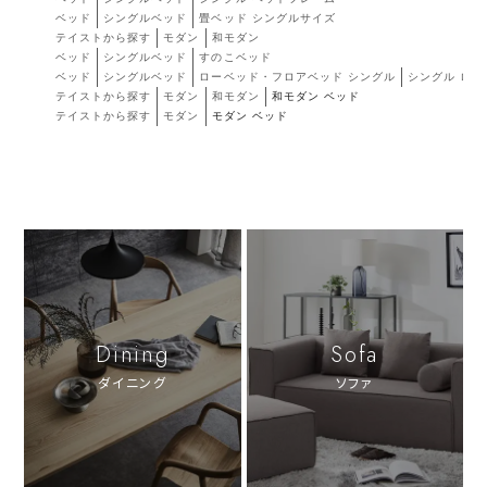
ベッド
シングルベッド
畳ベッド シングルサイズ
テイストから探す
モダン
和モダン
ベッド
シングルベッド
すのこベッド
ベッド
シングルベッド
ローベッド・フロアベッド シングル
シングル ロ
テイストから探す
モダン
和モダン
和モダン ベッド
テイストから探す
モダン
モダン ベッド
Dining
Sofa
ダイニング
ソファ