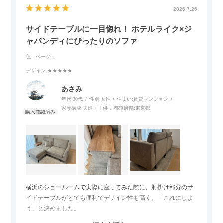
2026.7.26
サイドテーブルに一目惚れ！ ホテルライク×ジ
ャパンディにぴったりのソファ
色：ベージュ
デザイン
:★★★★★
あさみ
年代:
30代
性別:
女性
住まい:
賃貸マンション
家族構成:
夫婦・子供
都道府県:
東京都
横浜のショールームで実際に座ってみた際に、肘掛け部分のサ
イドテーブルがとても便利でデザイン性も高く、「これにしよ
う」と決めました。