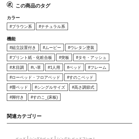
この商品のタグ
カラー
#ブラウン系
#ナチュラル系
機能
#組立設置付き
#ムービー
#ウレタン塗装
#プリント紙・化粧合板
#突板
#タモ・アッシュ
#木目調
#い草
#1人用
#ベッド
#フレーム
#ローベッド・フロアベッド
#すのこベッド
#畳ベッド
#シングルサイズ
#高さ調節式
#脚付き
#すのこ_(床板)
関連カテゴリー
ベッド
シングルベッド
シングル ベッドフレーム