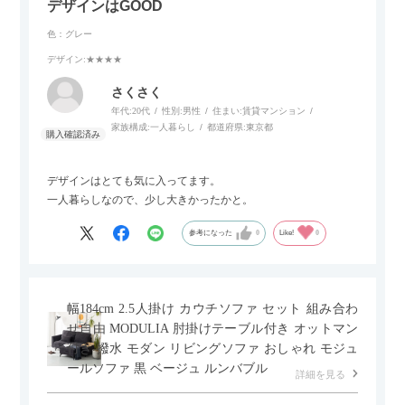
デザインはGOOD
色：グレー
デザイン
:★★★★
さくさく
年代:
20代
性別:
男性
住まい:
賃貸マンション
家族構成:
一人暮らし
都道府県:
東京都
デザインはとても気に入ってます。
一人暮らしなので、少し大きかったかと。
参考になった
0
Like!
0
幅184cm 2.5人掛け カウチソファ セット 組み合わ
せ自由 MODULIA 肘掛けテーブル付き オットマン
付き 撥水 モダン リビングソファ おしゃれ モジュ
ールソファ 黒 ベージュ ルンバブル
詳細を見る