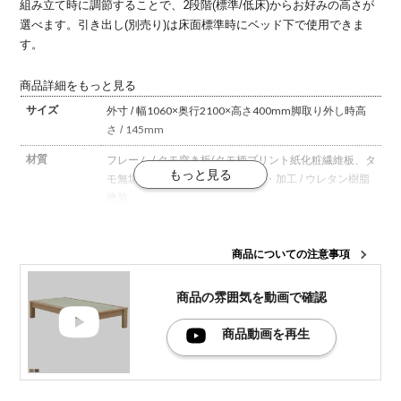
組み立て時に調節することで、2段階(標準/低床)からお好みの高さが
選べます。
引き出し(別売り)は床面標準時にベッド下で使用できま
す。
商品詳細をもっと見る
サイズ
外寸 / 幅1060×奥行2100×高さ400mm
脚取り外し時高
さ / 145mm
材質
フレーム / タモ突き板(タモ柄プリント紙化粧繊維板、タ
モ無垢)
畳 / 天然い草(国産)
仕上げ・加工 / ウレタン樹脂
塗装
梱包数
5箱
商品についての注意事項
梱包サイズ
梱包1 / 幅960×奥行1020×高さ60mm
梱包2 / 幅190×奥
(約)
行2040×高さ150mm
梱包3 / 幅490×奥行1100×高さ
80mm
梱包4 / 幅450×奥行1100×高さ80mm
梱包5 / 幅
商品の雰囲気を
動画で確認
960×奥行2000×高さ50mm
商品動画を再生
梱包重量
梱包1 / 14kg
梱包2 / 18kg
梱包3 / 9.5kg
梱包4 / 9kg
梱包5 /
14kg
組み立て
お客様組立品