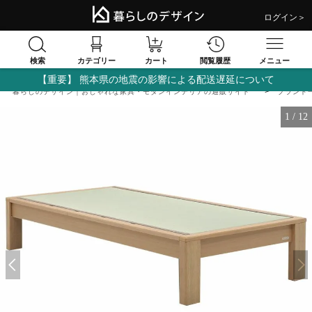
ログイン＞
検索
閲覧履歴
カテゴリー
カート
メニュー
【重要】 熊本県の地震の影響による配送遅延について
暮らしのデザイン｜おしゃれな家具・モダンインテリアの通販サイト
ブランド
1
/
12