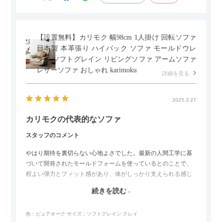
【設置無料】カリモク 幅98cm 1人掛け 回転ソファ
日本製 本革張り ハイバック ソファ モールドウレ
タン ソフトグレイン リビングソファ アームソファ
レザーソファ おしゃれ karimoku
詳細を見る
2025.3.27
カリモクの代表的なソファ
スタッフのコメント
やはり期待を裏切らない心地よさでした。最新の人間工学に基
づいて開発されたモールドフォームを使っているとのことで、
程よい弾力とフィット感があり、体がしっかり支えられる感じ
がします。長時間座っていても疲れにくいので、リビングでの
続きを読む
リラックスタイムによさそうでした。回転タイプなので、個人
的には狭いスペースでも立ち上がりがしやすい点が良かったで
色：ピュアオーク
サイズ：ソフトグレイン クレイ
す。