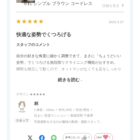
ゃれ シンプル ブラウン コードレス
詳細を見る
2025.3.27
快適な姿勢でくつろげる
スタッフのコメント
自分の好きな角度に細かく調整できて、まさに「ちょうどいい
姿勢」でくつろげる無段階リクライニング機能がおすすめ。
脚部も独立して動くので、オットマンがなくても足をしっかり
伸ばせたり、スイッチ部分にはUSBポートもついているので、
続きを読む
スマホやタブレットを充電しながらリラックスできるのが嬉し
いポイント。
デザイン
:★★★★★
個人的にはコードレス＆充電式なので、コンセントの場所を気
林
にせず、好きな場所に置けるのが画期的に感じました。
1:伸長：169cm
年代:
30代
性別:
男性
住まい:
賃貸マンション
都道府県:
千葉県
写真撮影をするのが趣味の動画・撮影スタッフ。
参考になった
0
Like!
0