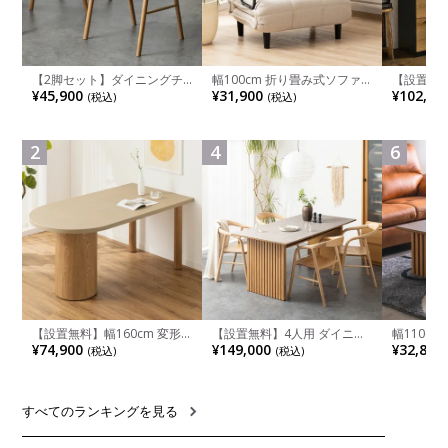
【2脚セット】ダイニングチ
幅100cm 折り畳み式ソファ
【設置無料
ェア 木製 LUGA 肘付き チェ
ベッド コンパクト リクライ
チンカウ
¥45,900
¥31,900
¥102,00
(税込)
(税込)
ア 天然木 リビング椅子 板座
ニング カウチスタイル 省ス
板 引き出
食卓椅子 おしゃれ ウッドチ
ペース ファブリック
箱スペース
ェア アッシュ 和モダン ナチ
ンジ台 キ
ュラル ブラウン 完成品
れ ウッデ
2
4
6
ル グレー
【設置無料】幅160cm 変形
【設置無料】4人用 ダイニン
幅110cm
半円 ダイニングテーブル モ
グテーブルセット 5点 LUGA
木目調 リ
¥74,900
¥149,000
¥32,800
(税込)
(税込)
ルタル風 LENAS コンクリー
セラミックテーブル おしゃれ
付き 長方
ト調 木脚 北欧モダン テーブ
ダイニングチェア 和モダン
ブル おし
ル 4人 食卓テーブル おしゃれ
ナチュラル ブラウン(幅
ブル 格子
ナチュラルモダン 韓国インテ
165cm 食卓テーブル×1 食卓
レー ナチ
リア風 グレージュ
椅子×4)
すべてのランキングを見る