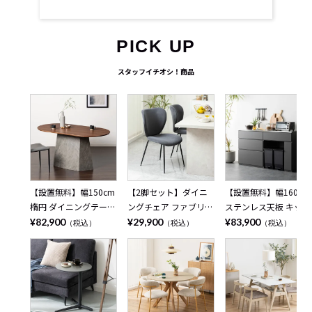
PICK UP
スタッフイチオシ！商品
【設置無料】幅150cm
【2脚セット】ダイニ
【設置無料】幅160cm
楕円 ダイニングテーブ
ングチェア ファブリッ
ステンレス天板 キッチ
ル オーバルテーブル 4
ク STONEA 布張り ス
ンカウンター MIRENIA
¥82,900
¥29,900
¥83,900
（税込）
（税込）
（税込）
人掛け ALT 木目 大理石
チール脚 肘なし チェ
引き出し 収納 作業台
調 ウッディモダン テ
アー モダン 椅子 リビ
キッチン棚 ゴミ箱上収
ーブル 4人 食卓テーブ
ングチェア 食卓椅子
納 レンジ台 シンプル
ル おしゃれ ブラウン
おしゃれ ベージュ ブ
モダン 食器棚 おしゃ
ナチュラル
ラウン グレー
れ 黒 ブラック グレー
日本製 完成品