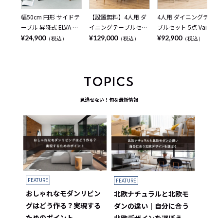
幅50cm 円形 サイドテ
【設置無料】4人用 ダ
4人用 ダイニングテー
ーブル 昇降式 ELVA セ
イニングテーブルセッ
ブルセット 5点 Vais メ
ラミック天板 石目調
ト 円形 5点 LENAS モ
ラミン テーブル 北欧
¥24,900
¥129,000
¥92,900
（税込）
（税込）
（税込）
シンプル モダン ソフ
ルタル風 コンクリート
モダン ダイニングチェ
ァテーブル おしゃれ
調 丸テーブル 北欧モ
ア おしゃれ ダイニン
ナイトテーブル 寝室
ダン ダイニングチェア
グセット (幅150cm 食
リビング 黒 ブラック
おしゃれ (幅110cm 食
卓テーブル×1 食卓椅
TOPICS
ベージュ
卓テーブル×1 食卓椅
子×4) ルンバブル
子×4)
見逃せない！旬な最新情報
FEATURE
FEATURE
おしゃれなモダンリビン
北欧ナチュラルと北欧モ
グはどう作る？実現する
ダンの違い｜自分に合う
ためのポイント