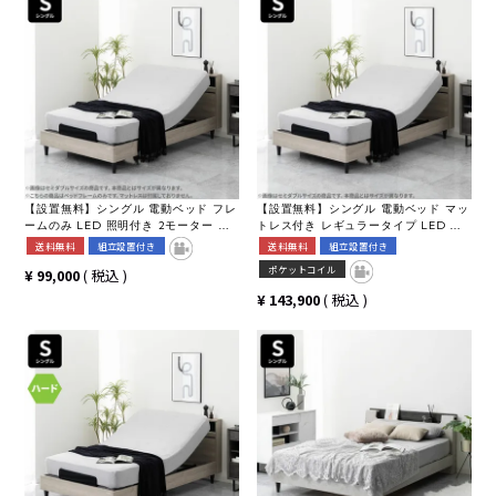
【設置無料】シングル 電動ベッド フレ
【設置無料】シングル 電動ベッド マッ
ームのみ LED 照明付き 2モーター コ
トレス付き レギュラータイプ LED 照
ンセント付き シングルベッド リクライ
明付き 2モーター コンセント付き シン
送料無料
組立設置付き
送料無料
組立設置付き
ニングベッド おしゃれ モダン グレー
グルベッド リクライニングベッド おし
ポケットコイル
¥
99,000
税込
ホワイト 白 ルンバブル
ゃれ モダン グレー ホワイト 白 ルンバ
ブル
¥
143,900
税込