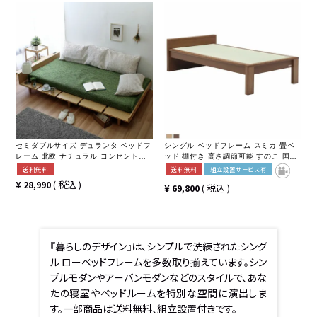
セミダブルサイズ デュランタ ベッドフ
シングル ベッドフレーム スミカ 畳ベ
レーム 北欧 ナチュラル コンセント付
ッド 棚付き 高さ調節可能 すのこ 国産
棚 マットレスストッパー付 ローベッド
本畳 天然イ草木製 コンセント付 ロー
送料無料
送料無料
組立設置サービス有
タイプ可 幅木よけ ナチュラル ブラウ
¥
28,990
税込
¥
69,800
税込
ン
『暮らしのデザイン』は、シンプルで洗練されたシング
ル ローベッドフレームを多数取り揃えています。シン
プルモダンやアーバンモダンなどのスタイルで、あな
たの寝室やベッドルームを特別な空間に演出しま
す。一部商品は送料無料、組立設置付きです。