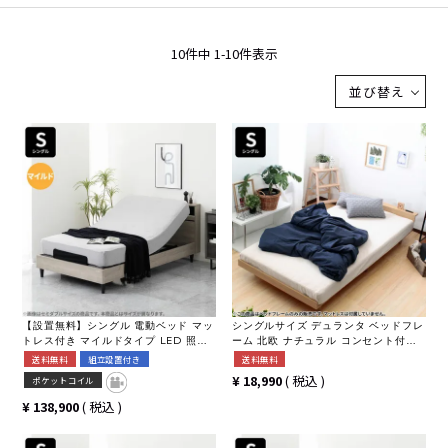
10
件中
1
-
10
件表示
並び替え
【設置無料】シングル 電動ベッド マッ
シングルサイズ デュランタ ベッドフレ
トレス付き マイルドタイプ LED 照明
ーム 北欧 ナチュラル コンセント付棚
付き 2モーター コンセント付き シング
マットレスストッパー付 ローベッド
送料無料
組立設置付き
送料無料
ルベッド リクライニングベッド おしゃ
¥
18,990
税込
ポケットコイル
れ モダン グレー ホワイト 白 ルンバブ
ル
¥
138,900
税込