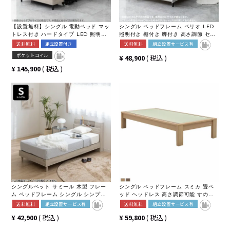
【設置無料】シングル 電動ベッド マッ
シングル ベッドフレーム ベリオ LED
トレス付き ハードタイプ LED 照明付
照明付き 棚付き 脚付き 高さ調節 セラ
き 2モーター コンセント付き シングル
ミック調 コンセント付き シングルベッ
送料無料
組立設置付き
送料無料
組立設置サービス有
ベッド リクライニングベッド おしゃれ
ド おしゃれ シンプル モダン グレー 黒
ポケットコイル
¥
48,900
税込
モダン グレー ホワイト 白 ルンバブル
白 ルンバブル
¥
145,900
税込
シングルベット サミール 木製 フレー
シングル ベッドフレーム スミカ 畳ベ
ム ベッドフレーム シングル シンプル
ッド ヘッドレス 高さ調節可能 すのこ
寝室 高さ調節 ローベッド ロータイプ
国産本畳 天然イ草木製 幅木よけ ロー
送料無料
組立設置サービス有
送料無料
組立設置サービス有
2段棚 立てかけ棚 照明 幅木よけ 2口コ
タイプ可 ナチュラル ブラウン
¥
42,900
税込
¥
59,800
税込
ンセント付き ルンバブル