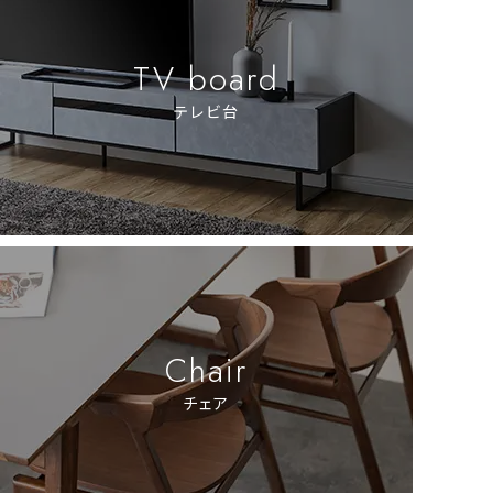
TV board
テレビ台
Chair
チェア