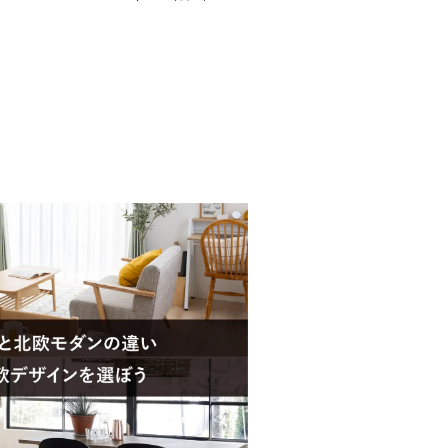
ン 板座 ダイ
テーブル モダン スタッキング
ゃれ (幅
ダイニングチェア おしゃれ (幅
ーブル×1 食卓椅
140cm 食卓テーブル×1 食卓椅
子×4)