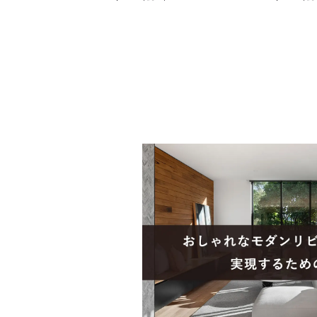
しゃれ ダイニングセット (幅
コンセント付き
150cm 食卓テーブル×1 食卓椅
ダン キッチン
子×4) ルンバブル
ゃれ 黒 ブラッ