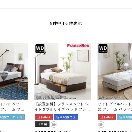
5
件中
1
-
5
件表示
ォルテ ベッド
【設置無料】フランスベッド ワ
ワイドダブルベッド
ドフレーム フラ
イドダブルサイズ ベッド フレー
製 フレーム ベッド
出しなし ナチュ
ム BG-001 BG-002 DR 引き出し
イドダブル シンプル
設置サービス有
送料無料
組立設置付き
送料無料
組立設
引出し 収納 キャビネット 棚付
調節 ローベッド ロ
日本製
き スリム棚 コンセント 充電 す
棚 立てかけ棚 照明
のこ 日本製
コンセント付き