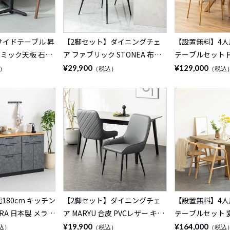
 サイドテーブル 昇
【2脚セット】ダイニングチェ
【設置無料】4人
セラミック天板 石目
ア ファブリック STONEA 布張
テーブルセット 円形
モダン ソファテー
り スチール脚 肘なし チェアー
モルタル風 コン
¥29,900
¥129,000
）
（税込）
（税込
 ナイトテーブル
モダン 椅子 リビングチェア 食
ーブル 北欧モダ
黒 ブラック ベー
卓椅子 おしゃれ ベージュ ブラ
ェア おしゃれ (幅
ウン グレー
ーブル×1 食卓椅
180cm キッチン
【2脚セット】ダイニングチェ
【設置無料】4人
RA 日本製 メラミ
ア MARYU 合皮 PVCレザー キル
テーブルセット 変形
引き出し 収納 棚
ティング スチール脚 黒脚 シン
モルタル風 コン
¥19,900
¥164,000
込）
（税込）
（税込