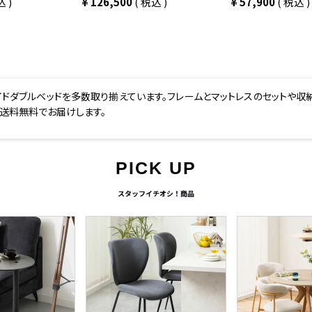
込
¥
126,500
税込
¥
57,900
税込
イドダブルベッドを多数取り揃えています。フレームとマットレスのセットや
送料無料でお届けします。
PICK UP
スタッフイチオシ！商品