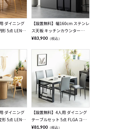
用 ダイニング
【設置無料】幅160cm ステンレ
 5点 LENAS
ス天板 キッチンカウンター
クリート調 丸テ
MIRENIA 引き出し 収納 作業台
¥83,900
）
（税込）
ン ダイニングチ
キッチン棚 ゴミ箱上収納 レンジ
110cm 食卓テ
台 シンプルモダン 食器棚 おし
子×4)
ゃれ 黒 ブラック グレー 日本製
完成品
用 ダイニング
【設置無料】4人用 ダイニング
 5点 LENAS
テーブルセット 5点 FLGA コン
クリート調 半円
セント付き メラミン 収納付き
¥81,900
）
（税込）