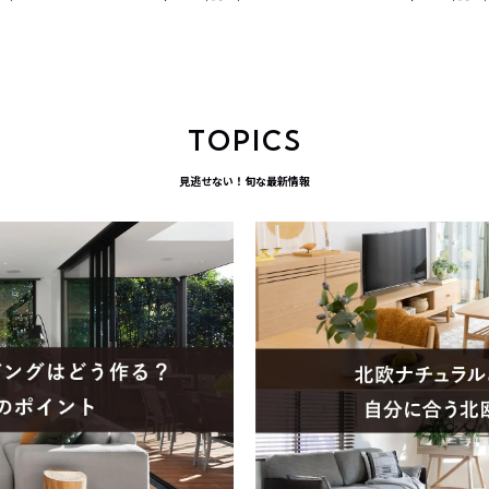
 レンジ台 北欧モ
プル モダン チェア 肘無し リビ
テーブル 北欧モダ
収納 食器棚 おし
ング椅子 食卓椅子 おしゃれ グ
ニングチェア おし
ク
レー
160cm 食卓テ
子×4)
TOPICS
見逃せない！旬な最新情報