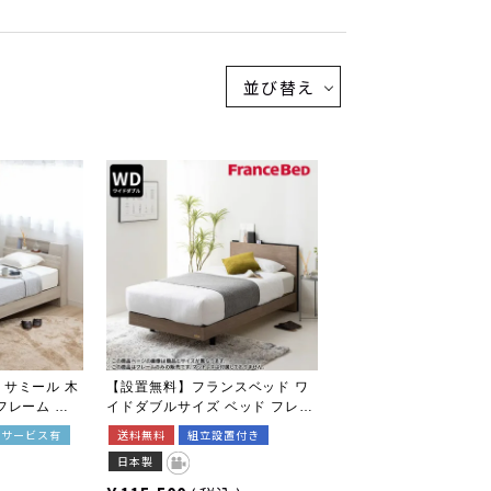
並び替え
 サミール 木
【設置無料】フランスベッド ワ
フレーム ワ
イドダブルサイズ ベッド フレー
 寝室 高さ
ム BG-001 BG-002 LG レッグ 脚
置サービス有
送料無料
組立設置付き
ータイプ 2段
付き 高さ2段階 調整 キャビネッ
日本製
 幅木よけ 2口
ト 棚付き スリム棚 コンセント
充電 すのこ 日本製 ルンバブル