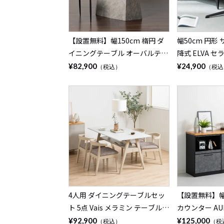
【設置無料】幅150cm 楕円 ダ
幅50cm 円形
イニングテーブル オーバルテー
降式 ELVA 
ブル 4人掛け ALT 木目 大理石調
調 シンプル 
¥82,900
¥24,900
（税込）
（税込
ウッディモダン テーブル 4人 食
ブル おしゃれ
卓テーブル おしゃれ ブラウン
寝室 リビング 
ナチュラル
ジュ
4人用 ダイニングテーブルセッ
【設置無料】幅
ト 5点 Vais メラミン テーブル
カウンター AU
北欧モダン ダイニングチェア お
ン天板 開き扉 
¥92,900
¥125,000
（税込）
（税