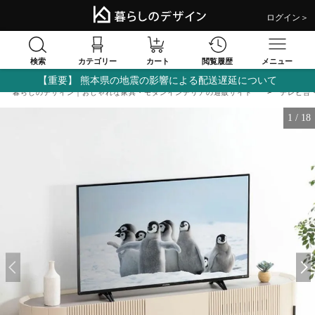
ログイン＞
検索
閲覧履歴
カテゴリー
カート
メニュー
【重要】 熊本県の地震の影響による配送遅延について
暮らしのデザイン｜おしゃれな家具・モダンインテリアの通販サイト
テレビ台
1
/
18