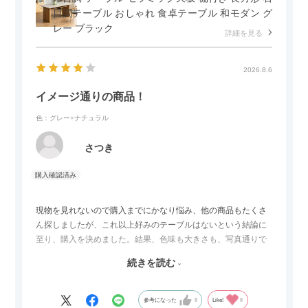
目調テーブル おしゃれ 食卓テーブル 和モダン グ
レー ブラック
詳細を見る
2026.8.6
イメージ通りの商品！
色：グレー×ナチュラル
さつき
現物を見れないので購入までにかなり悩み、他の商品もたくさ
ん探しましたが、これ以上好みのテーブルはないという結論に
至り、購入を決めました。結果、色味も大きさも、写真通りで
した。とても満足です！
続きを読む
セラミック天板が思った以上に滑りが良く、汚れも拭きやすい
ですがお皿もよく滑り…使い慣れるまでは少し気を付けなくて
はいけないかもしれません。天板が冷たいので冬にどうなるの
参考になった
0
Like!
0