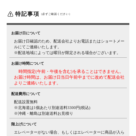
ー
配線穴4ヵ所
特記事項
梱包数
（必ずご確認ください）
1
梱包サイズ
幅1830×奥行440×高さ310mm
お届け日について
梱包重量
38.5kg
お届け日確認のため、配送会社よりお電話またはショートメー
組み立て
現地組立品
※お客様組み立て不要(現地にて業者が組み
ルにてご連絡いたします。
立て作業を行います)
※配送地域によっては曜日が限定される場合がございます。
備考
引き出し1杯付き
タップ収納付き
アジャスター付き
お届け時間について
時間指定(午前・午後を含む)を承ることはできません。
ご注意
この商品は天然木を使用しているため、木目や節、色味
お届け時間は、お届け日当日午前中までに改めて配送会社
など1品ごとに個体差があります。お届けする家具は、
よりご連絡いたします。
商品ページの写真と異なる場合がございますので、予め
ご了承ください
配送費用について
配送設置無料
※北海道は1個あたり別途送料3300円(税込)
※沖縄・離島は別途送料お見積り
階上げについて
エレベーターがない場合、もしくはエレベーターに商品が入ら