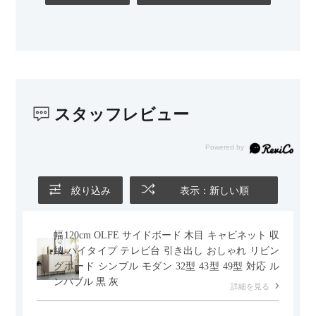
カラーはベージュとグレージュの中間のような絶妙な色味で、
わが家のホテルライク×ジャパンディのインテリアにも自然にな
じみました。
子どもがいるので、撥水加工で汚れに強い生地なのもとても助
かっています。気兼ねなく使える安心感があります。
スタッフレビュー
また、カウチのように足を伸ばしてくつろげるスタイルが理想
だったので、それが叶って大満足です。オットマンは自由に動
かせるため、普段はカウチとして使い、来客時には離してスツ
ールとして使えるなど、使い勝手の良さも魅力だと感じていま
す。
絞り込み
表示：新しい順
幅120cm OLFE サイドボード 木目 キャビネット 収
納 ハイタイプ テレビ台 引き出し おしゃれ リビン
グボード シンプル モダン 32型 43型 49型 対応 ル
ンバブル 黒 灰
詳細を見る