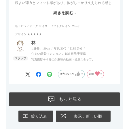
程よい弾力とフィット感があり、体がしっかり支えられる感じ
がします。長時間座っていても疲れにくいので、リビングでの
続きを読む
リラックスタイムによさそうでした。回転タイプなので、個人
的には狭いスペースでも立ち上がりがしやすい点が良かったで
色：ピュアオーク
サイズ：ソフトグレイン クレイ
す。
デザイン
:★★★★★
林
1:伸長：169cm
年代:
30代
性別:
男性
住まい:
賃貸マンション
都道府県:
千葉県
写真撮影をするのが趣味の動画・撮影スタッフ。
参考になった
0
Like!
0
もっと見る
絞り込み
表示：新しい順