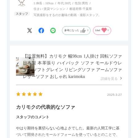
にせず、好きな場所に置けるのが画期的に感じました。
1:伸長：169cm
年代:
30代
性別:
男性
住まい:
賃貸マンション
都道府県:
千葉県
写真撮影をするのが趣味の動画・撮影スタッフ。
参考になった
0
Like!
0
【設置無料】カリモク 幅98cm 1人掛け 回転ソファ
日本製 本革張り ハイバック ソファ モールドウレ
タン ソフトグレイン リビングソファ アームソファ
レザーソファ おしゃれ karimoku
詳細を見る
2025.3.27
カリモクの代表的なソファ
スタッフのコメント
やはり期待を裏切らない心地よさでした。最新の人間工学に基
づいて開発されたモールドフォームを使っているとのことで、