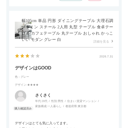
かなというのも気になります。
幅105cm 単品 円形 ダイニングテーブル 大理石調
メラミン スチール 2人用 丸型 テーブル 食卓テー
ブル カフェテーブル 丸テーブル おしゃれ かっこ
いい モダン グレー 白
詳細を見る
2026.7.31
デザインはGOOD
色：グレー
デザイン
:★★★★
さくさく
年代:
20代
性別:
男性
住まい:
賃貸マンション
家族構成:
一人暮らし
都道府県:
東京都
デザインはとても気に入ってます。