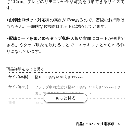
さ10.5cm。
テレビのリモコンや生活雑貨を収納できるサイズで
す。
●お掃除ロボット対応
脚の高さが12cmあるので、普段のお掃除は
もちろん、一般的なお掃除ロボットに対応しています。
●配線コードをまとめるタップ収納
天板や背面にコードが整理で
きるようタップ収納を設けることで、スッキリまとめられる作
りになっています。
商品詳細をもっと見る
サイズ(本体)
幅1800×奥行410×高さ395mm
サイズ(内寸)
フラップ扉内(左右) / 幅460×奥行315×高さ155mm
引き
出し / 幅345×奥行275×高さ105mm
重量
38.5kg
材質
主材 / オーク突板、塩ビシート
脚 / アイアン
ウレタン塗
装
商品についての注意事項
構造・加工
引き出し / フルオープンレール
フラップ扉 / ダウンステ