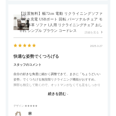
【設置無料】幅72cm 電動 リクライニングソファ
スマホ充電 USBポート 回転 パーソナルチェア モ
ダン 本革 ソファ 1人用 リクライニングチェア おし
ゃれ シンプル ブラウン コードレス
詳細を見る
2025.3.27
快適な姿勢でくつろげる
スタッフのコメント
自分の好きな角度に細かく調整できて、まさに「ちょうどいい
姿勢」でくつろげる無段階リクライニング機能がおすすめ。
脚部も独立して動くので、オットマンがなくても足をしっかり
伸ばせたり、スイッチ部分にはUSBポートもついているので、
続きを読む
スマホやタブレットを充電しながらリラックスできるのが嬉し
いポイント。
デザイン
:★★★★★
個人的にはコードレス＆充電式なので、コンセントの場所を気
林