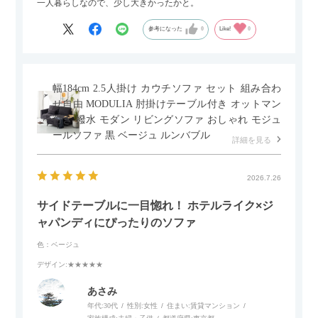
一人暮らしなので、少し大きかったかと。
参考になった
0
Like!
0
幅184cm 2.5人掛け カウチソファ セット 組み合わ
せ自由 MODULIA 肘掛けテーブル付き オットマン
付き 撥水 モダン リビングソファ おしゃれ モジュ
ールソファ 黒 ベージュ ルンバブル
詳細を見る
2026.7.26
サイドテーブルに一目惚れ！ ホテルライク×ジ
ャパンディにぴったりのソファ
色：ベージュ
デザイン
:★★★★★
あさみ
年代:
30代
性別:
女性
住まい:
賃貸マンション