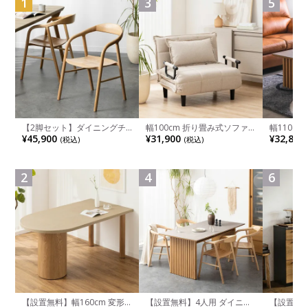
1
3
5
【2脚セット】ダイニングチ
幅100cm 折り畳み式ソファ
幅110cm
ェア 木製 LUGA 肘付き チェ
ベッド コンパクト リクライ
木目調 リ
¥45,900
¥31,900
¥32,800
(税込)
(税込)
ア 天然木 リビング椅子 板座
ニング カウチスタイル 省ス
付き 長方
食卓椅子 おしゃれ ウッドチ
ペース ファブリック
ブル おし
ェア アッシュ 和モダン ナチ
ブル 格子
ュラル ブラウン 完成品
レー ナチ
2
4
6
【設置無料】幅160cm 変形
【設置無料】4人用 ダイニン
【設置無料