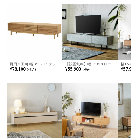
堀田木工所 幅180.2cm テレ
【設置無料】幅180cm ロー
幅180c
ビボード 木製 アルダー材 自
ボード 日本製 セラミック調
メラミン 
¥78,100
¥55,900
¥57,900
(税込)
(税込)
然塗装 脚付き 引き出し付き
アイアン脚 フラップ扉 引き
材 ウォー
シンプル 日本製 TVボード テ
出し 収納 テレビボード ロー
引き出し付
レビ台 ローボード リビング
テレビ台 テレビラック テレ
ード ロー
ナチュラル 北欧風 ルンバブ
ビ台 おしゃれ モダン ブラウ
欧 モダン
ル
ン グレー ルンバブル