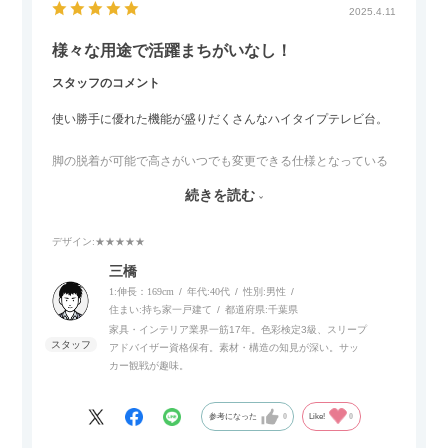
2025.4.11
様々な用途で活躍まちがいなし！
スタッフのコメント
使い勝手に優れた機能が盛りだくさんなハイタイプテレビ台。
脚の脱着が可能で高さがいつでも変更できる仕様となっている
ので、リビングダイニングからベッドルームまで多目的な場面
続きを読む
でご使用いただけます。
デザイン
:★★★★★
また、補助テーブルとして使用可能なスライドテーブルや収納
内部にもプリンターなどが置けるスライド棚板がついているの
三橋
でテレビ台以外にもオフィスなどでの収納家具やリビングでの
1:伸長：169cm
年代:
40代
性別:
男性
サイドボードとして多目的な用途に対応しています。
住まい:
持ち家一戸建て
都道府県:
千葉県
家具・インテリア業界一筋17年。色彩検定3級、スリープ
アドバイザー資格保有。素材・構造の知見が深い。サッ
また、扉は横方向へのスライド式となっているので開閉時のス
カー観戦が趣味。
ペースを最小限に抑えられ、省スペースでご利用いただけるの
もポイントです！
参考になった
0
Like!
0