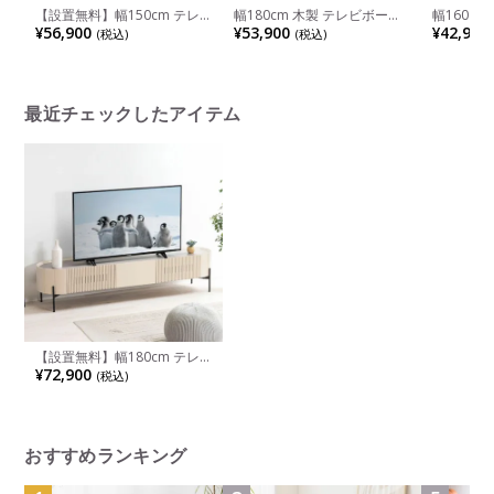
【設置無料】幅150cm テレ
幅180cm 木製 テレビボード
幅160cm
ビボード ヌーボ テレビ台 木
～70型以上 天然木 アッシュ
本製 ロー
¥56,900
¥53,900
¥42,900
(税込)
(税込)
製 ローボード 収納 TV台 おし
材 引出し付き 配線穴付き 収
ド シンプ
ゃれ ロータイプ TVボード 北
納 テレビ台 脚付き ローボー
れ TV台
欧 モダン ツートンカラー グ
ド TVボード TV台 北欧風 カフ
き 北欧 
レー ナチュラル ベージュ
ェ風 おしゃれ ルンバブル
ルンバブ
最近チェックしたアイテム
【設置無料】幅180cm テレ
ビボード 木製 テレビ台 収納
¥72,900
(税込)
TV台 おしゃれ 格子 ローボー
ド 引き出し 脚付き 北欧 モダ
ン ホワイト ナチュラル ブラ
ック 黒 白 ルンバブル
おすすめランキング