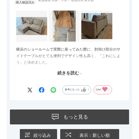
家族構成:
夫婦・子供
都道府県:
東京都
横浜のショールームで実際に座ってみた際に、肘掛け部分のサ
イドテーブルがとても便利でデザイン性も高く、「これにしよ
う」と決めました。
続きを読む
サイズは2.5人掛けですが、幅184cmとコンパクトなので圧迫感
がなく、わが家にはちょうど良いサイズ感でした。200cmのラ
グとのバランスもぴったりで、リビング全体がすっきり見えま
参考になった
1
Like!
1
す。
黒いスチール脚のおかげで抜け感があり、見た目が重たくなら
ないのもお気に入りのポイントです。さらに、わが家はソファ
もっと見る
の後ろ側を通ることも多い間取りなので、背面まできれいに仕
上げられているデザインも気に入っています。どの角度から見
ても美しく、空間の印象を損ないません。
絞り込み
表示：新しい順