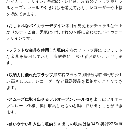
バイカラーデザインが特徴のテレビ台。
左右のフラップ扉とフ
ルオープンレールの引き出しを備えており、レコーダーや小物
を収納できます。
●おしゃれなバイカラーデザイン
木目が見えるナチュラルな仕上
がりのテレビ台。天板はそれぞれの木部に合わせたバイカラー
デザインです。
●フラットな金具を使用した収納
左右のフラップ扉にはフラット
な金具を採用しており、収納物に干渉せずお使いいただけま
す。
●収納力に優れたフラップ扉
左右フラップ扉部分は幅46×奥行31.
5×高さ15.5cm。レコーダーなど電器製品を収納することができ
ます。
●スムーズに取り出せるフルオープンレール
引き出しはフルオー
プンレール仕様。奥に収納したものを楽に取り出すことができ
ます。
●使いやすい引き出し収納
引き出しの収納は幅34.5×奥行27.5×高