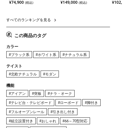
半円 ダイニングテーブル モ
グテーブルセット 5点 LUGA
チンカウ
¥74,900
¥149,000
¥102,00
(税込)
(税込)
ルタル風 LENAS コンクリー
セラミックテーブル おしゃれ
板 引き出
ト調 木脚 北欧モダン テーブ
ダイニングチェア 和モダン
箱スペース
ル 4人 食卓テーブル おしゃれ
ナチュラル ブラウン(幅
ンジ台 キ
ナチュラルモダン 韓国インテ
165cm 食卓テーブル×1 食卓
れ ウッデ
リア風 グレージュ
椅子×4)
ル グレー
すべてのランキングを見る
この商品のタグ
カラー
#ブラック系
#ホワイト系
#ナチュラル系
テイスト
#北欧ナチュラル
#モダン
機能
#アイアン
#突板
#ナラ・オーク
#テレビ台・テレビボード
#ローボード
#脚付き
#フルオープンレール
#引き出し付き
#組立設置付き
#おしゃれ
#66～70型対応