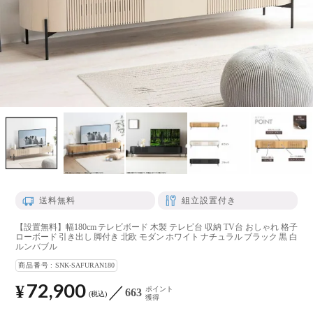
送料無料
組立設置付き
【設置無料】幅180cm テレビボード 木製 テレビ台 収納 TV台 おしゃれ 格子
ローボード 引き出し 脚付き 北欧 モダン ホワイト ナチュラル ブラック 黒 白
ルンバブル
商品番号
SNK-SAFURAN180
72,900
¥
ポイント
663
税込
獲得