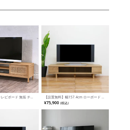
 テレビボード 無垢 チー
【設置無料】幅157.4cm ローボード テ
台 収納 配線穴付き 籐
レビボード テレビ台 収納付 脚付き 国
¥75,900
(税込)
ーボード おしゃれ ナチ
産 日本製 天然木 オーク無垢材 北欧風
 アジアン リビング 完
ナチュラル ルンバブル