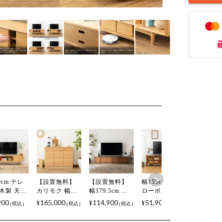
0cm テレ
【設置無料】
【設置無料】
幅150cm 木製
幅180cm
 木製 天然
カリモク 幅
幅179.5cm テ
ローボード ア
テレビボ
脚付き 引き
104.9cm リビ
レビボード 木
ンティーク風
～70型以
900
165,000
114,900
51,900
53,900
¥
¥
¥
¥
税込
税込
税込
税込
付き 収納
ングキャビネ
製 天然木 ウォ
～55型対応 ガ
然木 ア
 テレビボ
ット 日本製 木
ールナット オ
ラス扉 天然木
材 引出