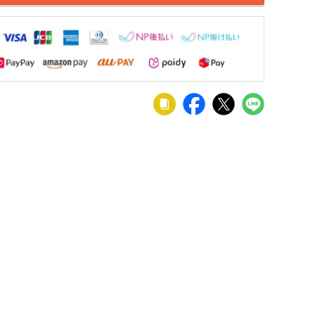
 木製
【設置無料】
【設置無料】
【設置無料】
ード
幅170cm テレ
カリモク 幅
幅180cm スパ
上 天
ビボード 格子
182cm 木製 テ
ーク テレビボ
63,900
215,600
117,900
¥
¥
¥
税込
税込
税込
税込
ッシュ
木製 無垢 天然
レビボード 日
ード 収納付き
し付き
木 引き出し 収
本製 高さ調節
ローボード TV