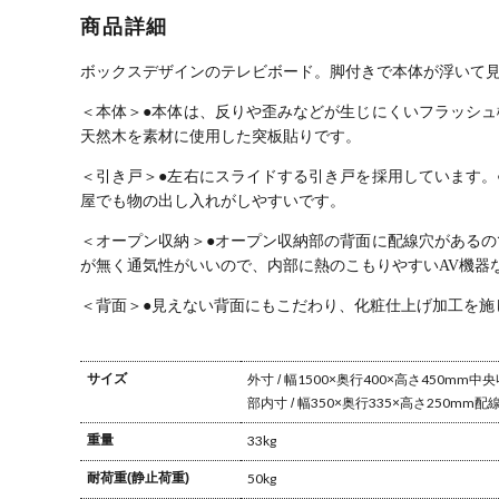
ライド 引き戸
ード おしゃれ
納 リビングボ
ード
商品詳細
脚付き 配線 テ
リビングボー
ード スリム サ
TV
レビ台 ローボ
ド 引き出し付
イドボード お
ド 
ード リビング
き TV台 ルン
しゃれ ヴィン
ンプ
ボックスデザインのテレビボード。
脚付きで本体が浮いて
おしゃれ シン
バブル 和モダ
テージ風 北欧
フェ
プル 北欧 ナチ
ン グレー ナチ
モダン ナチュ
ラル
＜本体＞
●本体は、反りや歪みなどが生じにくいフラッシュ
ュラル
ュラル 黒 茶
ラル ウォール
ルン
天然木を素材に使用した突板貼りです。
ナット ルンバ
ブル
＜引き戸＞
●左右にスライドする引き戸を採用しています。
屋でも物の出し入れがしやすいです。
＜オープン収納＞
●オープン収納部の背面に配線穴がある
が無く通気性がいいので、内部に熱のこもりやすいAV機器
＜背面＞
●見えない背面にもこだわり、化粧仕上げ加工を施
サイズ
外寸 / 幅1500×奥行400×高さ450mm
中央収
部内寸 / 幅350×奥行335×高さ250mm
配線
重量
33kg
耐荷重(静止荷重)
50kg