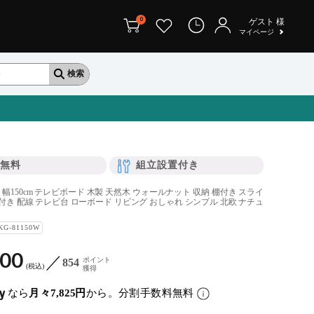
0
ゲスト
様
マイページ
無料
組立設置付き
幅150cm テレビボード 木製 天然木 ウォールナット 収納 棚付き スライ
脚付き 配線 テレビ台 ローボード リビング おしゃれ シンプル 北欧 ナチュ
KG-81150W
900
ポイント
854
税込
獲得
なら
月々7,825円
から。分割手数料無料