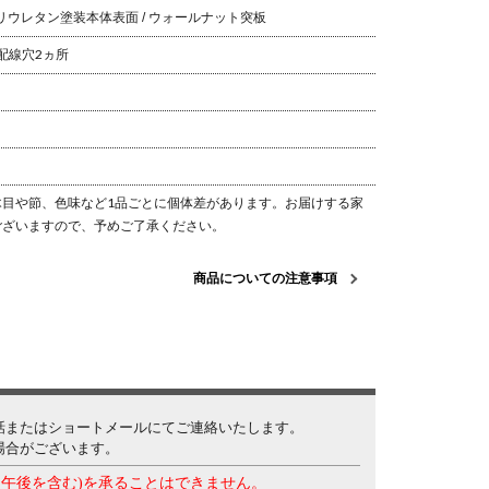
ポリウレタン塗装
本体表面 / ウォールナット突板
、配線穴2ヵ所
目や節、色味など1品ごとに個体差があります。
お届けする家
ございますので、予めご了承ください。
商品についての注意事項
話またはショートメールにてご連絡いたします。
場合がございます。
・午後を含む)を承ることはできません。