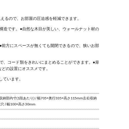
 TVボード
製 天然木 引き
ーク 収納 引き
引出し付き テ
配線穴付
台 ローボー
出し付き 収納
出し フラップ
レビボード テ
納 テレビ
おしゃれ シ
リビングボー
扉 リモコン透
レビ台 収納
付き ロ
ル 北欧 カ
ド リビング収
過 テレビ台 ロ
TV台 カフェ風
ド TVボ
見えるので、お部屋の圧迫感を軽減できます。
風 ナチュ
納 サイドボー
ーボード リビ
ヴィンテージ
TV台 北
 リビング
ド おしゃれ 北
ング おしゃれ
風 レトロ調 完
カフェ風
構造です。
●自然な木目が美しい、ウォールナット材の
バブル
欧 ナチュラル
ナチュラル 日
成品
ゃれ ル
karimoku
本製
ル
QD3506
●前方にスペースが無くても開閉できるので、狭いお部
ので、コード類をきれいにまとめることができます。
●扉
などの設置にオススメです。
しています。
納部内寸(1段あたり) / 幅705×奥行335×高さ115mm
左右収納
穴 / 幅100×高さ30mm