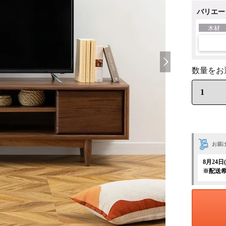
バリエー
木材
お届
8月24
※配送