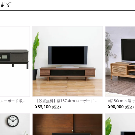
います
 ローボード 収納
【設置無料】幅157.4cm ローボード テ
幅150cm 木製
扉 ガラス扉 脚
レビボード テレビ台 収納付 脚付き 国
ク ラタン テレビ
¥83,100
¥90,000
(税込)
(税込)
レビボード ロータ
産 日本製 天然木 ウォールナット無垢材
家具 脚付き ロ
 シンプル モダ
北欧風 ナチュラル ルンバブル
ュラル 北欧 韓国
ンバブル
成品 ルンバブル