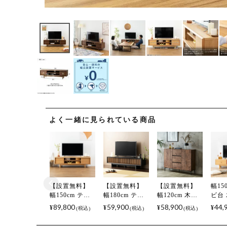
よく一緒に見られている商品
【設置無料】
【設置無料】
【設置無料】
幅15
幅150cm テレ
幅180cm テレ
幅120cm 木目
ビ台
ビボード 木製
ビ台 LUGA 木
調 キャビネッ
木 
89,800
59,900
58,900
44,
¥
¥
¥
¥
税込
税込
税込
天然木 オーク
製 テレビボー
ト 日本製 木製
出し
収納 棚付き ス
ド 格子 ローボ
引き出し 棚 収
付き