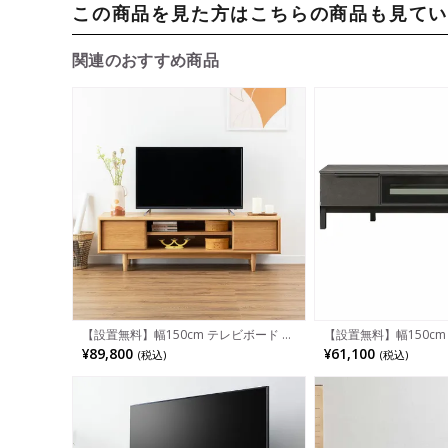
この商品を見た方はこちらの商品も見て
関連のおすすめ商品
【設置無料】幅150cm テレビボード 木
【設置無料】幅150cm
製 天然木 オーク 収納 棚付き スライド
付き 引き出し フラップ
¥89,800
¥61,100
(税込)
(税込)
引き戸 脚付き 配線 テレビ台 ローボー
付き セラミック調 テ
ド リビング おしゃれ シンプル 北欧 ナ
イプ テレビ台 おしゃれ
チュラル
ン リビング グレー ル