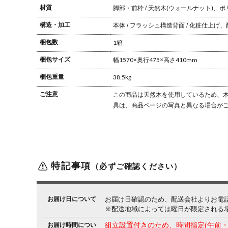
材質
脚部・前枠 / 天然木(ウォールナット)、
構造・加工
本体 / フラッシュ構造
背面 / 化粧仕上げ
梱包数
1箱
梱包サイズ
幅1570×奥行475×高さ410mm
梱包重量
38.5kg
ご注意
この商品は天然木を使用しているため、木
具は、商品ページの写真と異なる場合が
特記事項
（必ずご確認ください）
お届け日について
お届け日確認のため、配送会社よりお電
※配送地域によっては曜日が限定される
お届け時間につい
組立設置付きのため、時間指定(午前