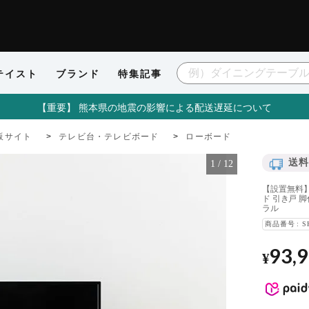
テイスト
ブランド
特集記事
【重要】 熊本県の地震の影響による配送遅延について
販サイト
テレビ台・テレビボード
ローボード
送料
1
/
12
【設置無料】
ド 引き戸 
ラル
商品番号
S
93,
¥