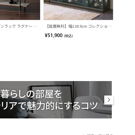
プンラック ラグナー 3
【設置無料】幅138.9cm コレクション
ラミン ウォールナット材
ケース ガラス 収納 棚 スリム フィギ
¥51,900
(税込)
シェルフ リビング収納
ュアケース ショーケース ディスプレ
ック おしゃれ ウッデ
イケース コレクションボード ディス
バブル
プレイラック 飾り棚 おしゃれ