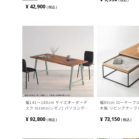
ラウン ルンバブル
¥
42,900
税込
幅141～180cm サイズオーダーデ
幅80cm ローテーブル 
スク Sizeno(シゼノ) パソコンデス
木製 リビングテーブ
ク ウォールナット 集成材 木製 A字
理石調天板 石目調 
¥
92,800
¥
73,150
脚 スチール脚 天然木 パソコンデス
れ ネストテーブル 
税込
税込
ク 切り欠き オフィスデスク テレワ
ナチュラル ブラック
ークデスク 勉強机 おしゃれ ウッデ
ィモダン 書斎 ダークブラウン