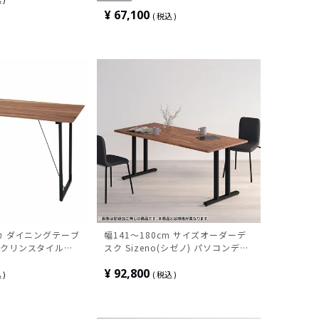
おしゃれ ウッディモ
ッディ モダン ブラウン グレー 完
¥
67,100
税込
 ブラウン
成品
ルカ ダイニングテーブ
幅141～180cm サイズオーダーデ
ックリンスタイル
スク Sizeno(シゼノ) パソコンデス
ク ウォールナット 集成材 木製 T字
¥
92,800
脚 スチール脚 天然木 パソコンデス
込
税込
ク 切り欠き オフィスデスク テレワ
ークデスク 勉強机 おしゃれ ウッデ
ィモダン 書斎 ダークブラウン