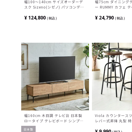
幅100～140cm サイズオーダーデ
幅75cm ダイニング
スク Sizeno(シゼノ) パソコンデス
ー RUMMY カフェ 
ク ホワイトオーク 無垢材 木製 A字
ウォールナット オー
¥
124,800
¥
24,790
脚 スチール脚 天然木 パソコンデス
正方形 コンパクト 
税込
税込
ク 配線穴 オフィスデスク テレワー
しゃれ アメリカンヴ
クデスク 勉強机 おしゃれ ウッディ
モダン 書斎 ブラウン
幅160cm 木目調 テレビ台 日本製
Viola カウンタース
ロータイプ テレビボード シンプル
レバー式昇降 丸型 
TVボード おしゃれ TV台 収納 ロー
チェア シンプル
日本製
¥
9,990
ボード 脚付き 北欧 ナチュラル ブ
税込