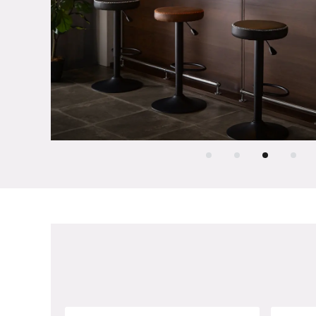
見る≫
1
2
3
4