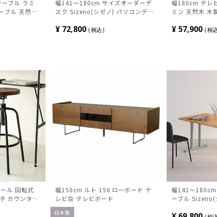
テーブル ラミ
幅141～180cm サイズオーダーデ
幅180cm テレ
テーブル 天然木
スク Sizeno(シゼノ) パソコンデス
ミン 天然木 木
ク スチール脚
ク タモ 集成材 木製 A字脚 スチール
ルナット材 脚付
¥
72,800
¥
57,900
食卓テーブル お
脚 天然木 パソコンデスク 切り欠き
納 テレビボード
税込
税
ィンテージ
オフィスデスク テレワークデスク
れ 北欧 モダン
勉強机 おしゃれ ウッディモダン 書
斎 ブラウン
ツール 回転式
幅150cm ルト 150 ローボード テ
幅141～180
椅子 カウンター
レビ台 テレビボード
ーブル Sizen
テーブル タモ 
日本製
¥
69,800
チール脚 天然木
税