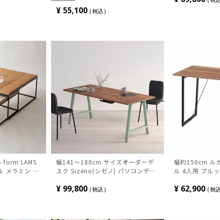
食卓テーブル 
¥
55,100
税込
ダン ダイニング
form LAMS
幅141～180cm サイズオーダーデ
幅約150cm 
ル メラミン 大
スク Sizeno(シゼノ) パソコンデス
ル 4人用 ブル
テーブル おしゃ
ク ウォールナット 集成材 木製 A字
JPB-95WAL
¥
99,800
¥
62,900
ウッディ モダン
脚 スチール脚 天然木 パソコンデス
税込
税
 完成品
ク 配線穴 オフィスデスク テレワー
クデスク 勉強机 おしゃれ ウッディ
モダン 書斎 ダークブラウン