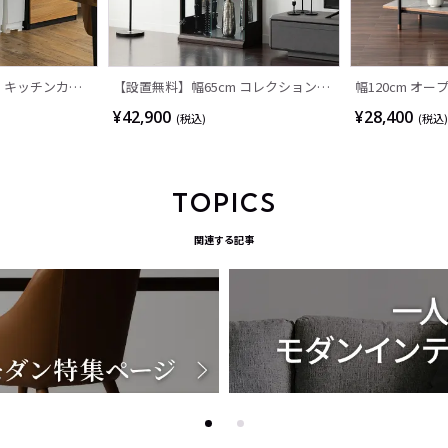
m キッチンカウ
【設置無料】幅65cm コレクションケ
幅120cm オー
 引き出し 収納
ース ガラス 収納 棚 スリム フィギュ
段 収納 棚 メ
¥42,900
¥28,400
(税込)
(税込)
ス 組み換え可能
アケース コレクションボード ショー
オーク材 本棚 
 おしゃれ ウッ
ケース ディスプレイケース ディスプ
ディスプレイラ
 グレー
レイラック 飾り棚 おしゃれ
ィモダン ルン
TOPICS
関連する記事