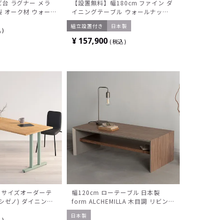
ビ台 ラグナー メラ
【設置無料】幅180cm ファイン ダ
製 オーク材 ウォー
イニングテーブル ウォールナット
き 引き出し付き 収
木製 天然木 集成材 オイル塗装 ス
組立設置付き
日本製
 ローボード おしゃ
チール脚 長方形 国産 日本製 ダイ
込
 ルンバブル
ニング 机 食卓テーブル おしゃれ
¥
157,900
税込
カフェ風
cm サイズオーダーテ
幅120cm ローテーブル 日本製
o(シゼノ) ダイニング
form ALCHEMILLA 木目調 リビン
集成材 木製 T字脚 ス
グテーブル モルタル調 センターテ
日本製
 テーブル 長方形
ーブル 石目調 おしゃれ 収納棚 ウ
込