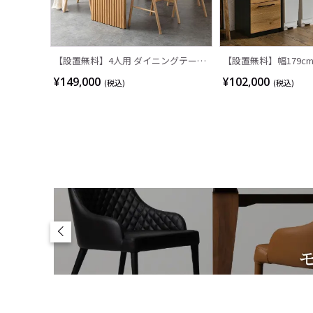
【設置無料】4人用 ダイニングテーブ
【設置無料】幅179c
ルセット 5点 LUGA セラミックテーブ
ンター ステンレス天板
¥149,000
¥102,000
(税込)
(税込)
ル おしゃれ ダイニングチェア 和モダ
食器棚 ゴミ箱スペー
ン ナチュラル ブラウン(幅165cm 食卓
レンジ台 キッチン収納
テーブル×1 食卓椅子×4)
ディモダン ナチュラル