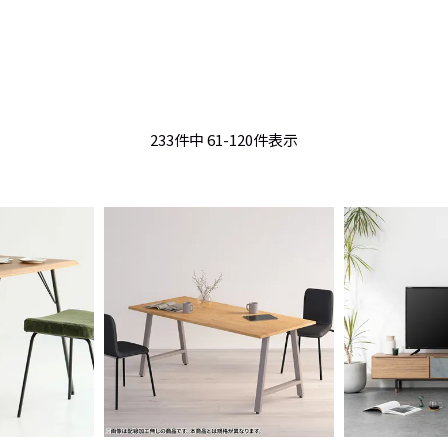
233
件中
61
-
120
件表示