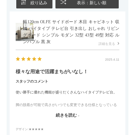
絞り込み
表示：新しい順
幅120cm OLFE サイドボード 木目 キャビネット 収
納 ハイタイプ テレビ台 引き出し おしゃれ リビン
グボード シンプル モダン 32型 43型 49型 対応 ル
ンバブル 黒 灰
詳細を見る
2025.4.11
様々な用途で活躍まちがいなし！
スタッフのコメント
使い勝手に優れた機能が盛りだくさんなハイタイプテレビ台。
脚の脱着が可能で高さがいつでも変更できる仕様となっている
ので、リビングダイニングからベッドルームまで多目的な場面
続きを読む
でご使用いただけます。
デザイン
:★★★★★
また、補助テーブルとして使用可能なスライドテーブルや収納