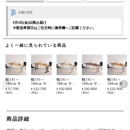
お届け目安
9月4日(金)以降お届け
※配送希望日はご注文時に備考欄へご記載ください。
よく一緒に見られている商品
幅141～
幅141～
幅141～
幅141～
幅141～
180cm サイ
180cm サイ
180cm サイ
180cm サイ
180cm サイ
ズオーダー
ズオーダー
ズオーダー
ズオーダー
ズオーダー
57,700
112,700
102,800
142,800
122,900
¥
¥
¥
¥
¥
デスク
デスク
デスク
デスク
デスク
税込
税込
税込
税込
税込
Sizeno(シゼ
Sizeno(シゼ
Sizeno(シゼ
Sizeno(シゼ
Sizeno(シゼ
ノ) パソコ
ノ) パソコ
ノ) パソコ
ノ) パソコ
ノ) パソコ
ンデスク ラ
ンデスク ブ
ンデスク ハ
ンデスク ウ
ンデスク ホ
バーウッド
ラックチェ
ードメープ
ォールナッ
ワイトオー
集成材 木製
リー 無垢材
ル 無垢材
ト 無垢材
ク 無垢材
T字脚 スチ
木製 T字脚
木製 T字脚
木製 T字脚
木製 T字脚
商品詳細
ール脚 天然
スチール脚
スチール脚
スチール脚
スチール脚
木 パソコン
天然木 パソ
天然木 パソ
天然木 パソ
天然木 パソ
デスク 切り
コンデスク
コンデスク
コンデスク
コンデスク