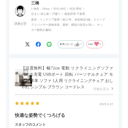
内部にもプリンターなどが置けるスライド棚板がついているの
三橋
でテレビ台以外にもオフィスなどでの収納家具やリビングでの
1:伸長：169cm
年代:
40代
性別:
男性
サイドボードとして多目的な用途に対応しています。
住まい:
持ち家一戸建て
都道府県:
千葉県
家具・インテリア業界一筋17年。色彩検定3級、スリープ
アドバイザー資格保有。素材・構造の知見が深い。サッ
また、扉は横方向へのスライド式となっているので開閉時のス
カー観戦が趣味。
ペースを最小限に抑えられ、省スペースでご利用いただけるの
もポイントです！
参考になった
0
Like!
0
【設置無料】幅72cm 電動 リクライニングソファ
スマホ充電 USBポート 回転 パーソナルチェア モ
ダン 本革 ソファ 1人用 リクライニングチェア おし
ゃれ シンプル ブラウン コードレス
詳細を見る
2025.3.27
快適な姿勢でくつろげる
スタッフのコメント