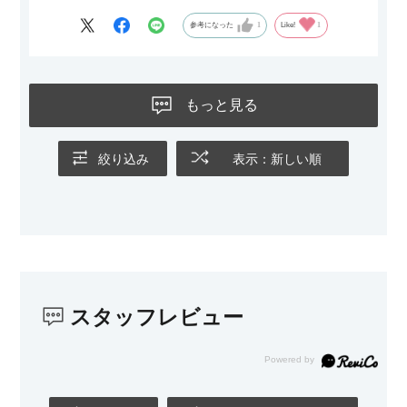
がなく、わが家にはちょうど良いサイズ感でした。200cmのラ
グとのバランスもぴったりで、リビング全体がすっきり見えま
参考になった
1
Like!
1
す。
黒いスチール脚のおかげで抜け感があり、見た目が重たくなら
ないのもお気に入りのポイントです。さらに、わが家はソファ
もっと見る
の後ろ側を通ることも多い間取りなので、背面まできれいに仕
上げられているデザインも気に入っています。どの角度から見
ても美しく、空間の印象を損ないません。
絞り込み
表示：新しい順
カラーはベージュとグレージュの中間のような絶妙な色味で、
わが家のホテルライク×ジャパンディのインテリアにも自然にな
じみました。
子どもがいるので、撥水加工で汚れに強い生地なのもとても助
かっています。気兼ねなく使える安心感があります。
スタッフレビュー
また、カウチのように足を伸ばしてくつろげるスタイルが理想
だったので、それが叶って大満足です。オットマンは自由に動
かせるため、普段はカウチとして使い、来客時には離してスツ
ールとして使えるなど、使い勝手の良さも魅力だと感じていま
す。