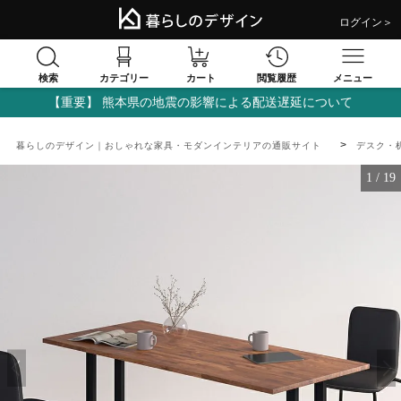
ログイン＞
検索
閲覧履歴
カテゴリー
カート
メニュー
【重要】 熊本県の地震の影響による配送遅延について
暮らしのデザイン｜おしゃれな家具・モダンインテリアの通販サイト
デスク・
1
/
19