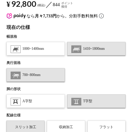
92,800
¥
ポイント
844
税込
獲得
なら
月々7,733円
から。分割手数料無料
現在の仕様
幅規格
1000~1400mm
1410~1800mm
奥行規格
700~800mm
脚の形状
A字型
T字型
配線仕様
スリット加工
収納加工
フラット