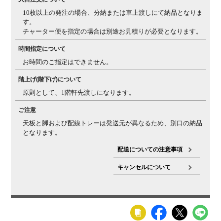
じる場合がございます。天然木特有の質感としてご理解
10枚以上の発注の場合、分納または車上渡しにて納品となりま
ください。
す。
チャーター便を指定の場合は別途お見積りが必要となります。
三方向使用・
天板は三方向使用になっているため、裏面には凹凸感の
節について
ある節も入る場合がございます。
時間指定について
お時間のご指定はできません。
反りについ
天然木の天板は一般的に、夏場など多湿環境では反りが
て・ヒビ割れ
発生しやすく、秋・冬場の低温乾燥の環境では、ヒビが
階上げ(階下げ)について
について
入りやすくなります。湿度等（乾燥状況など）によりヒ
原則として、1階軒先渡しになります。
ビや反りの現象が起こる場合があることを、天然素材の
特性としてご理解ください。また、複数を並べて使う場
ご注意
合でも、反りの影響で多少の段差が生じる場合があるこ
天板と脚および配線トレーは発送元が異なるため、別口の納品
とをご理解ください。
となります。
配送についての注意事項
キャンセルについて