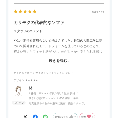
2025.3.27
カリモクの代表的なソファ
スタッフのコメント
やはり期待を裏切らない心地よさでした。最新の人間工学に基
づいて開発されたモールドフォームを使っているとのことで、
程よい弾力とフィット感があり、体がしっかり支えられる感じ
がします。長時間座っていても疲れにくいので、リビングでの
続きを読む
リラックスタイムによさそうでした。回転タイプなので、個人
的には狭いスペースでも立ち上がりがしやすい点が良かったで
色：ピュアオーク
サイズ：ソフトグレイン クレイ
す。
デザイン
:★★★★★
林
1:伸長：169cm
年代:
30代
性別:
男性
住まい:
賃貸マンション
都道府県:
千葉県
写真撮影をするのが趣味の動画・撮影スタッフ。
参考になった
0
Like!
0