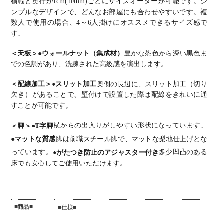
横幅と奥行が1cm(10mm)ごとにサイズオーダーが可能です。
シ
欠き オフィ
切り欠き オ
切り欠き オ
切り欠き オ
切り欠き オ
スデスク テ
フィスデス
フィスデス
フィスデス
フィスデス
ンプルなデザインで、どんなお部屋にも合わせやすいです。
複
レワークデ
ク テレワー
ク テレワー
ク テレワー
ク テレワー
数人で使用の場合、4～6人掛けにオススメできるサイズ感で
スク 勉強机
クデスク 勉
クデスク 勉
クデスク 勉
クデスク 勉
おしゃれ 北
強机 おしゃ
強机 おしゃ
強机 おしゃ
強机 おしゃ
す。
欧モダン 書
れ 北欧モダ
れ 北欧モダ
れ ウッディ
れ ウッディ
斎 ナチュラ
ン 書斎 ナ
ン 書斎 ナ
モダン 書斎
モダン 書斎
ル
チュラル
チュラル
ダークブラ
ブラウン
＜天板＞
●ウォールナット（集成材）
豊かな茶色から深い黒色ま
ウン
での色調があり、洗練された高級感を演出します。
＜配線加工＞
●スリット加工
奥側の長辺に、スリット加工（切り
欠き）があることで、壁付けで設置した際は配線をきれいに通
すことが可能です。
＜脚＞
●T字脚
横からの出入りがしやすい形状になっています。
●マットな質感
脚は前職スチール脚で、マットな梨地仕上げとな
っています。
●がたつき防止のアジャスター付き
多少凹凸のある
床でも安心してご使用いただけます。
■商品■
■仕様■