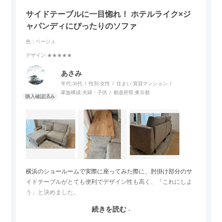
サイドテーブルに一目惚れ！ ホテルライク×ジ
ャパンディにぴったりのソファ
色：ベージュ
デザイン
:★★★★★
あさみ
年代:
30代
性別:
女性
住まい:
賃貸マンション
家族構成:
夫婦・子供
都道府県:
東京都
横浜のショールームで実際に座ってみた際に、肘掛け部分のサ
イドテーブルがとても便利でデザイン性も高く、「これにしよ
う」と決めました。
続きを読む
サイズは2.5人掛けですが、幅184cmとコンパクトなので圧迫感