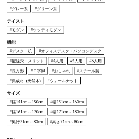
#グレー系
#グリーン系
テイスト
#モダン
#ウッディモダン
機能
#デスク・机
#オフィスデスク・パソコンデスク
#配線穴・スリット
#4人用
#5人用
#6人用
#長方形
#Ｔ字脚
#おしゃれ
#スチール製
#集成材_(天然木)
#ウォールナット
サイズ
#幅141cm～150cm
#幅151cm～160cm
#幅161cm～170cm
#幅171cm～180cm
#奥行71cm～80cm
#高さ71cm～80cm