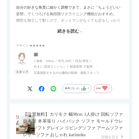
自分の好きな角度に細かく調整できて、まさに「ちょうどいい
姿勢」でくつろげる無段階リクライニング機能がおすすめ。
脚部も独立して動くので、オットマンがなくても足をしっかり
伸ばせたり、スイッチ部分にはUSBポートもついているので、
続きを読む
スマホやタブレットを充電しながらリラックスできるのが嬉し
いポイント。
デザイン
:★★★★★
個人的にはコードレス＆充電式なので、コンセントの場所を気
林
にせず、好きな場所に置けるのが画期的に感じました。
1:伸長：169cm
年代:
30代
性別:
男性
住まい:
賃貸マンション
都道府県:
千葉県
写真撮影をするのが趣味の動画・撮影スタッフ。
参考になった
0
Like!
0
【設置無料】カリモク 幅98cm 1人掛け 回転ソファ
日本製 本革張り ハイバック ソファ モールドウレ
タン ソフトグレイン リビングソファ アームソファ
レザーソファ おしゃれ karimoku
詳細を見る