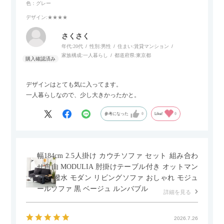
色：グレー
デザイン
:★★★★
さくさく
年代:
20代
性別:
男性
住まい:
賃貸マンション
家族構成:
一人暮らし
都道府県:
東京都
デザインはとても気に入ってます。
一人暮らしなので、少し大きかったかと。
参考になった
0
Like!
0
幅184cm 2.5人掛け カウチソファ セット 組み合わ
せ自由 MODULIA 肘掛けテーブル付き オットマン
付き 撥水 モダン リビングソファ おしゃれ モジュ
ールソファ 黒 ベージュ ルンバブル
詳細を見る
2026.7.26