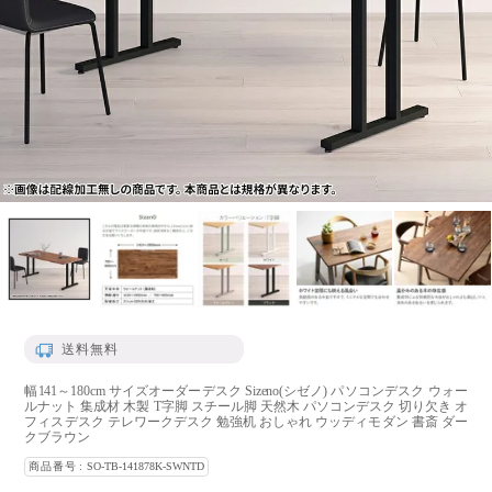
送料無料
幅141～180cm サイズオーダーデスク Sizeno(シゼノ) パソコンデスク ウォー
ルナット 集成材 木製 T字脚 スチール脚 天然木 パソコンデスク 切り欠き オ
フィスデスク テレワークデスク 勉強机 おしゃれ ウッディモダン 書斎 ダー
クブラウン
商品番号
SO-TB-141878K-SWNTD