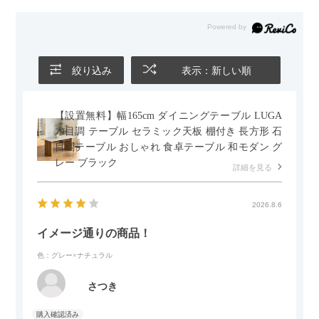
絞り込み
表示：新しい順
【設置無料】幅165cm ダイニングテーブル LUGA
木目調 テーブル セラミック天板 棚付き 長方形 石
目調テーブル おしゃれ 食卓テーブル 和モダン グ
レー ブラック
詳細を見る
2026.8.6
イメージ通りの商品！
色：グレー×ナチュラル
さつき