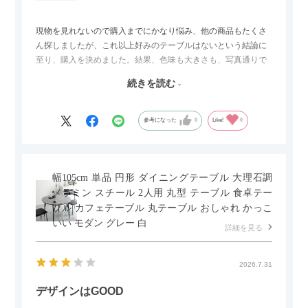
現物を見れないので購入までにかなり悩み、他の商品もたくさ
ん探しましたが、これ以上好みのテーブルはないという結論に
至り、購入を決めました。結果、色味も大きさも、写真通りで
した。とても満足です！
続きを読む
セラミック天板が思った以上に滑りが良く、汚れも拭きやすい
ですがお皿もよく滑り…使い慣れるまでは少し気を付けなくて
はいけないかもしれません。天板が冷たいので冬にどうなるの
参考になった
0
Like!
0
かなというのも気になります。
幅105cm 単品 円形 ダイニングテーブル 大理石調
メラミン スチール 2人用 丸型 テーブル 食卓テー
ブル カフェテーブル 丸テーブル おしゃれ かっこ
いい モダン グレー 白
詳細を見る
2026.7.31
デザインはGOOD