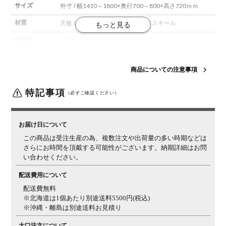
サイズ
外寸 / 幅1410～1800×奥行700～800×高さ720ｍｍ
材質
天板 / ウォールナット(集成材)
脚 / スチール
梱包数
3箱
梱包サイズ
梱包1 / 幅1825×奥行820×高さ40mm
梱包2 / 幅770×奥
行800×高さ200mm
梱包3 / 幅300×奥行120×高さ40mm
商品についての注意事項
組立について
お客様組立の商品です。
特記事項
（必ずご確認ください）
備考
オーダー商品により、商品のイメージが違った、サイズ
が合わなかったなど、お客様都合での返品・交換はでき
かねます。
お届け日について
この商品は受注生産の為、複数注文や出荷量の多い時期などは
■天然木の性
■詳細■ ※サムネイルも併せてご確認ください。
さらにお時間を頂戴する可能性がございます。納期詳細はお問
質について■
い合わせください。
木目柄・色み
天然木ゆえに、一つとして同じ柄がないため、天板の色
について
配送費用について
み、明るさ、節の見え方などのご指定はできません。ま
た、複数注文の場合、同じ樹種でも見え方にばらつきは
配送費無料
ございます。天然木特有の個体差をお愉しみください。
※北海道は1個あたり別途送料5500円(税込)
※沖縄・離島は別途送料お見積り
質感について
天板にはウレタン塗装を施しておりますが(裏面は捨て
塗り)、樹種の違いや個体差によって、ざらつき感を感
大口注文について