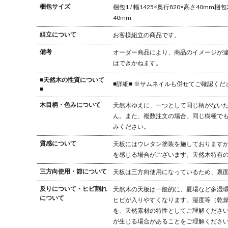
梱包サイズ
梱包1 / 幅1425×奥行820×高さ40mm
梱包2
40mm
組立について
お客様組立の商品です。
備考
オーダー商品により、商品のイメージが
はできかねます。
■天然木の性質について
■詳細■ ※サムネイルも併せてご確認くだ
■
木目柄・色みについて
天然木ゆえに、一つとして同じ柄がない
ん。また、複数注文の場合、同じ樹種で
みください。
質感について
天板にはウレタン塗装を施しておりますが
を感じる場合がございます。天然木特有
三方向使用・節について
天板は三方向使用になっているため、裏
反りについて・ヒビ割れ
天然木の天板は一般的に、夏場など多湿
について
ヒビが入りやすくなります。湿度等（乾
を、天然素材の特性としてご理解くださ
が生じる場合があることをご理解くださ