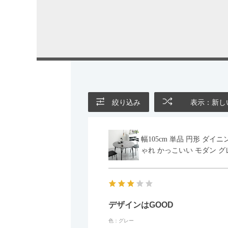
絞り込み
表示：新し
幅105cm 単品 円形 ダ
ゃれ かっこいい モダン グ
デザインはGOOD
色：グレー