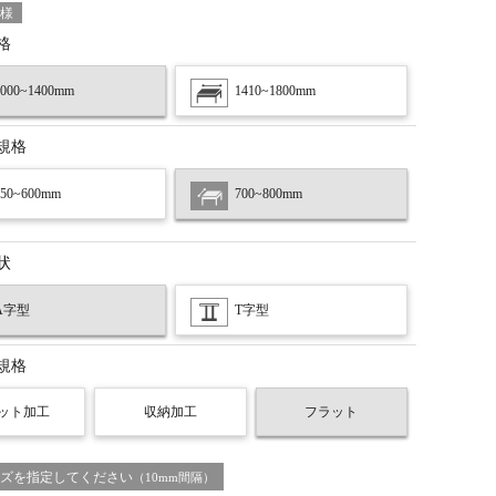
様
格
1000~1400mm
1410~1800mm
規格
450~600mm
700~800mm
状
A字型
T字型
規格
ット加工
収納加工
フラット
ズを指定してください
（10mm間隔）