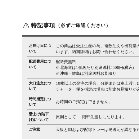
特記事項
（必ずご確認ください）
お届け日につ
この商品は受注生産の為、複数注文や出荷量
いて
います。納期詳細はお問い合わせください。
配送費用につ
配送費無料
いて
※北海道は1個あたり別途送料5500円(税込)
※沖縄・離島は別途送料お見積り
大口注文につ
10枚以上の発注の場合、分納または車上渡し
いて
チャーター便を指定の場合は別途お見積りが
時間指定につ
お時間のご指定はできません。
いて
階上げ(階下
原則として、1階軒先渡しになります。
げ)について
ご注意
天板と脚および配線トレーは発送元が異なる