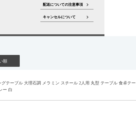
配送についての注意事項
キャンセルについて
い順
イニングテーブル 大理石調 メラミン スチール 2人用 丸型 テーブル 食卓
レー 白