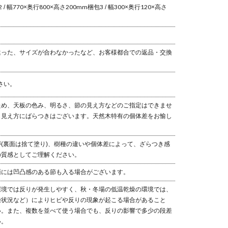
 / 幅770×奥行800×高さ200mm
梱包3 / 幅300×奥行120×高さ
違った、サイズが合わなかったなど、お客様都合での返品・交換
さい。
ため、天板の色み、明るさ、節の見え方などのご指定はできませ
も見え方にばらつきはございます。天然木特有の個体差をお愉し
(裏面は捨て塗り)、樹種の違いや個体差によって、ざらつき感
の質感としてご理解ください。
面には凹凸感のある節も入る場合がございます。
環境では反りが発生しやすく、秋・冬場の低温乾燥の環境では、
燥状況など）によりヒビや反りの現象が起こる場合があること
い。また、複数を並べて使う場合でも、反りの影響で多少の段差
い。