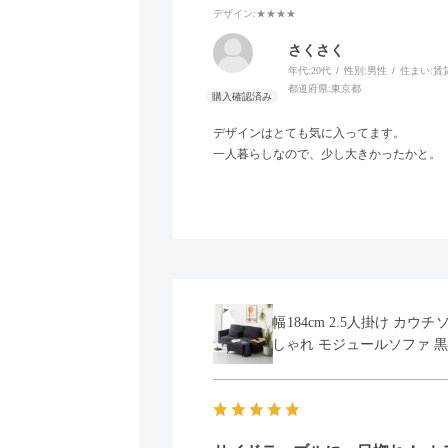
デザイン
:★★★★
さくさく
年代:
20代
性別:
男性
住まい:
賃
都道府県:
東京都
デザインはとても気に入ってます。
一人暮らしなので、少し大きかったかと。
幅184cm 2.5人掛け カ
しゃれ モジュールソファ 黒