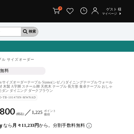
0
ゲスト
様
マイページ
ブル サイズオーダー
無料
0cm サイズオーダーテーブル Sizeno(シゼノ) ダイニングテーブル ウォール
材 木製 A字脚 スチール脚 天然木 テーブル 長方形 食卓テーブル おしゃ
モダン ダイニング ダークブラウン
O-TB-101478N-MWNAD
,800
ポイント
1,225
税込
獲得
なら
月々11,233円
から。分割手数料無料