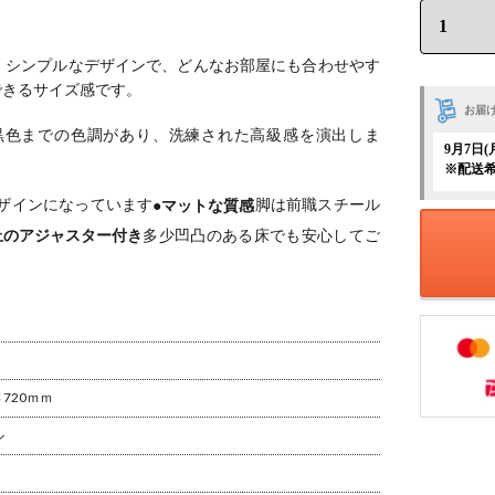
ル ホワイ
ーブル ホワイ
ーブル タモ 集
ーク 無垢
トアッシュ 無
成材 木製 A字
製 A字脚
垢材 木製 A字
脚 スチール脚
ール脚 天
脚 スチール脚
天然木 テーブ
。
シンプルなデザインで、どんなお部屋にも合わせやす
 テーブル
天然木 テーブ
ル 長方形 食卓
できるサイズ感です。
形 食卓テ
ル 長方形 食卓
テーブル おし
お届
ル おしゃ
テーブル おし
ゃれ ウッディ
黒色までの色調があり、洗練された高級感を演出しま
ウッディモ
ゃれ 北欧モダ
モダン ダイニ
9月7日
 ダイニン
ン ダイニング
ング ブラウン
※配送
ブラウン
ナチュラル
ザインになっています
●マットな質感
脚は前職スチール
止のアジャスター付き
多少凹凸のある床でも安心してご
さ720ｍｍ
ル