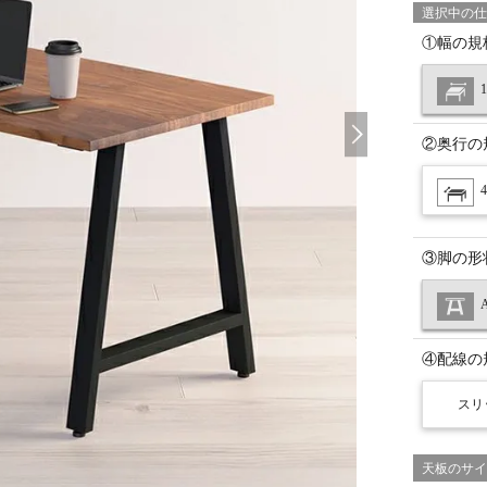
選択中の仕
①幅の規
②奥行の
③脚の形
④配線の
スリ
天板のサイ