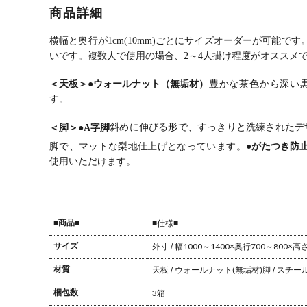
ーブル ラバー
ーブル ブラッ
ーブル ハード
ーブ
商品詳細
ウッド 集成材
クチェリー 無
メープル 無垢
トオ
木製 A字脚 ス
垢材 木製 A字
材 木製 A字脚
材 木
チール脚 天然
脚 スチール脚
スチール脚 天
スチ
横幅と奥行が1cm(10mm)ごとにサイズオーダーが可能です
木 テーブル 長
天然木 テーブ
然木 テーブル
然木
いです。
複数人で使用の場合、2～4人掛け程度がオススメ
方形 食卓テー
ル 長方形 食卓
長方形 食卓テ
長方
ブル おしゃれ
テーブル おし
ーブル おしゃ
ーブ
＜天板＞
●ウォールナット（無垢材）
豊かな茶色から深い
北欧モダン ダ
ゃれ 北欧モダ
れ 北欧モダン
れ 
す。
イニング ナチ
ン ダイニング
ダイニング ナ
ダン
ュラル
ナチュラル
チュラル
グ 
＜脚＞
●A字脚
斜めに伸びる形で、すっきりと洗練されたデ
脚で、マットな梨地仕上げとなっています。
●がたつき防
使用いただけます。
■商品■
■仕様■
サイズ
外寸 / 幅1000～1400×奥行700～800×高
材質
天板 / ウォールナット(無垢材)
脚 / スチー
梱包数
3箱