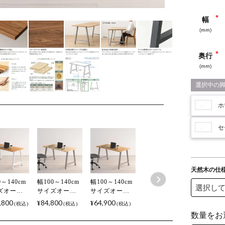
幅
奥行
ホ
セ
天然木の仕
0～140cm
幅100～140cm
幅100～140cm
ズオーダ
サイズオーダ
サイズオーダ
ーブル
ーテーブル
ーテーブル
,800
84,800
64,900
¥
¥
税込
税込
税込
no(シゼノ)
Sizeno(シゼノ)
Sizeno(シゼノ)
ニングテ
ダイニングテ
ダイニングテ