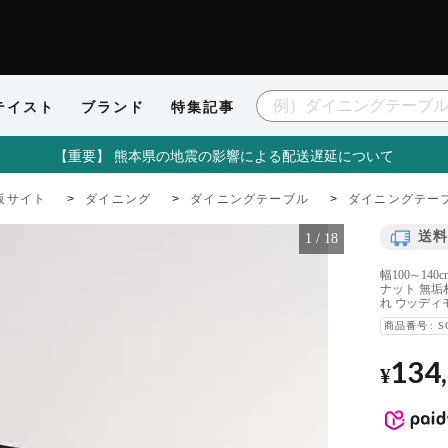
テイスト
ブランド
特集記事
【重要】 熊本県の地震の影響による配送遅延について
販サイト
ダイニング
ダイニングテーブル
ダイニングテー
送料
1
/
18
幅100～14
ナット 無垢
れ ウッディ
商品番号
S
134
¥