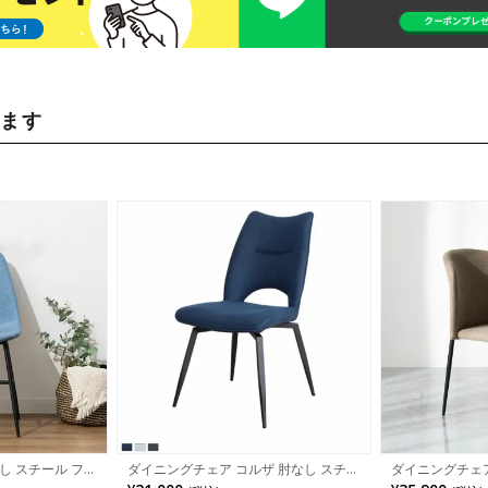
います
し スチール ファ
ダイニングチェア コルザ 肘なし スチー
ダイニングチェア
子 イス いす ダ
ル脚 ファブリック サイドチェア 食卓椅
なし スタッキン