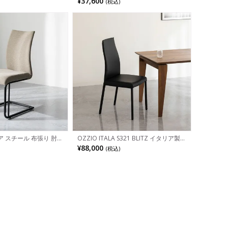
¥37,600
(税込)
 いす ダイニング リビ
ェア モダン リビングチェア 食卓椅子
モダン ナチュラル 北欧
おしゃれ シンプル かっこいい 黒 ブラ
ック
 スチール 布張り 肘な
OZZIO ITALA S321 BLITZ イタリア製
ーチェア ファブリック
ダイニングチェア サイドチェア 総革張
¥88,000
(税込)
 いす ダイニング リビ
モダン ハイバック
モダン ナチュラル 北欧