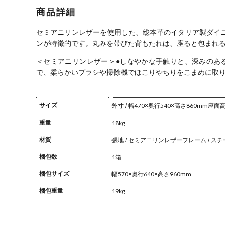
総革張 モダン
イドチェア 総
総革張 モダン
ア 
商品詳細
革張 モダン ロ
ハイバック
ン 
ーバック
ェア
セミアニリンレザーを使用した、総本革のイタリア製ダイ
ンが特徴的です。
丸みを帯びた背もたれは、座ると包まれ
＜セミアニリンレザー＞
●しなやかな手触りと、深みのあ
で、柔らかいブラシや掃除機でほこりやちりをこまめに取
サイズ
外寸 / 幅470×奥行540×高さ860mm
座面高さ
重量
18kg
材質
張地 / セミアニリンレザー
フレーム / ス
梱包数
1箱
梱包サイズ
幅570×奥行640×高さ960mm
梱包重量
19kg