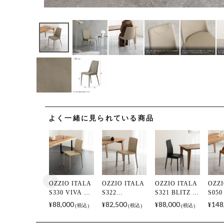
よく一緒に見られている商品
OZZIO ITALA
OZZIO ITALA
OZZIO ITALA
OZZI
S330 VIVA イ
S322
S321 BLITZ イ
S050
タリア製ダイ
LUNETTE イタ
タリア製ダイ
イタ
88,000
82,500
88,000
148
¥
¥
¥
¥
税込
税込
税込
ニングチェア
リア製ダイニ
ニングチェア
イニ
サイドチェア
ングチェア サ
サイドチェア
ア 