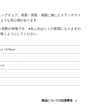
総革張 モダ
ア 食卓椅子 チ
ブリックチェ
ブリックチェ
り 椅子 
デザインチ
ェア 椅子 イス
ア 食卓椅子 い
ア 食卓椅子 い
子 リビ
いす リビング
す ダイニング
す ダイニング
子 おしゃ
ダイニング お
リビング シン
リビング シン
チュラル
ニングチェア。
前面・背面・側面に施したステッチライ
しゃれ シンプ
プル モダン ナ
プル モダン ナ
ブルー 
るような安心感があります。
ル モダン
チュラル 北欧
チュラル 北欧
ダークグ
オリーブ
る色艶が特徴です。
●水ぶきはシミの原因になりますの
り除くようにしてください。
 / 470mm
チール
商品についての注意事項