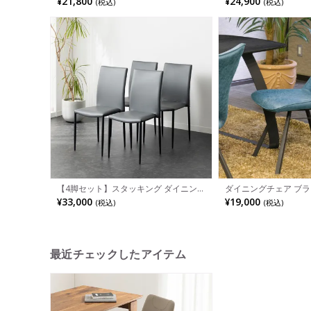
¥21,800
¥24,900
(税込)
(税込)
しゃれ リビング椅子 ステンレス脚 モダ
イニング リビング シ
ン ブラック アイボリー 完成品
ナチュラルモダン 北欧
【4脚セット】スタッキング ダイニン
ダイニングチェア ブラ
グチェア RAMIAS 合皮 PVCレザー スチ
ール脚 ファブリック 
¥33,000
¥19,000
(税込)
(税込)
ール脚 黒脚 シンプル モダン チェア 肘
椅子 チェア 椅子 イス 
無し リビング椅子 食卓椅子 おしゃれ
イニング おしゃれ シ
グレー 完成品
最近チェックしたアイテム