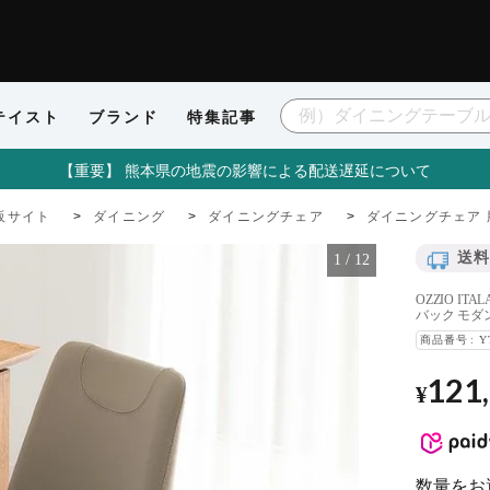
テイスト
ブランド
特集記事
【重要】 熊本県の地震の影響による配送遅延について
販サイト
ダイニング
ダイニングチェア
ダイニングチェア 
送料
1
/
12
OZZIO I
バック モダ
商品番号
Y
121
¥