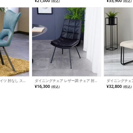
¥21,000
¥35,900
(税込)
(税込)
ンプル おしゃれ
子 チェア 椅子 イス いす リビング ダイ
チェア 食卓椅子
 カフェ風
ニング おしゃれ シンプル モダン
ング シンプル 
イツ 肘なし スチ
ダイニングチェア レザー調 チェア 肘な
ダイニングチェア
サイドチェア 食卓
し スチール脚 イス チェアー シンプル
し カンティレバ
¥16,300
¥32,800
(税込)
(税込)
いす リビング ダ
食卓椅子 おしゃれ リビング椅子 モダン
チェア 食卓椅子
ンプル
ブラック キャメル
ング シンプル 