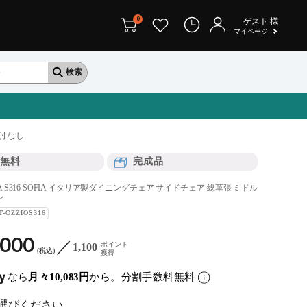
0
ゲスト
様
マイページ
肘なし
無料
完成品
TALA S316 SOFIA イタリア製ダイニングチェア サイドチェア 総革張 ミドル
ン
T-OZZIOS316
,000
ポイント
1,100
税込
獲得
なら
月々10,083円
から。分割手数料無料