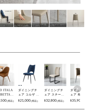
O ITALA
ダイニングチ
ダイニングチ
ダイニングチ
【2脚セ
 BETTA
ェア コルザ 肘
ェア スチール
ェア 布張り ス
ダイニン
リア製ダ
なし スチール
布張り 肘なし
チール脚 肘な
ェア 肘
,500
21,000
32,800
35,900
38,900
¥
¥
¥
¥
税込
税込
税込
税込
ングチェ
脚 ファブリッ
カンティレバ
し スタッキン
BREEZE ファ
サイドチェ
ク サイドチェ
ーチェア ファ
グチェア ファ
ブリック