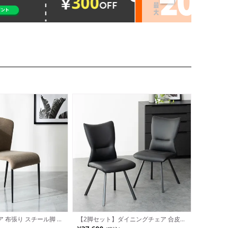
 布張り スチール脚 肘
【2脚セット】ダイニングチェア 合皮
グチェア ファブリック
スチール脚 肘なし 椅子 アームレス チ