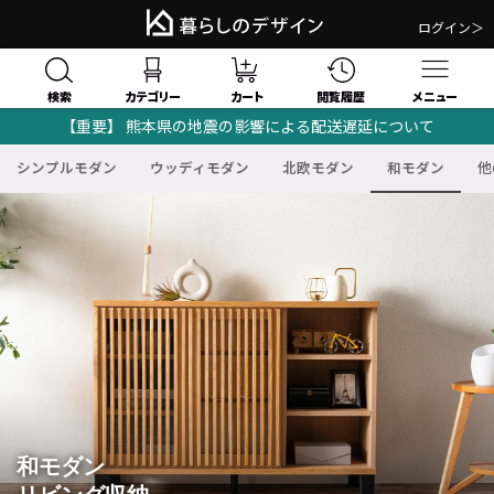
ログイン＞
検索
閲覧履歴
カテゴリー
カート
メニュー
【重要】 熊本県の地震の影響による配送遅延について
シンプルモダン
ウッディモダン
北欧モダン
和モダン
他
和モダン