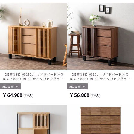
【設置無料】幅120cm サイドボード 木製
【設置無料】幅80cm サイドボード 木製
キャビネット 格子デザイン リビングボー
キャビネット 格子デザイン リビングボー
ド ハイタイプ テレビ台 おしゃれ リビン
ド ハイタイプ テレビ台 おしゃれ リビン
組立設置付き
組立設置付き
グ収納 ルンバブル 和モダン ナチュラル
グ収納 ルンバブル 和モダン ナチュラル
茶
茶
¥
64,900
¥
56,800
税込
税込