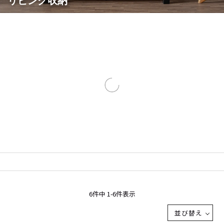
リビング収納
6
件中
1
-
6
件表示
並び替え