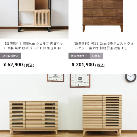
【設置無料】幅80cm シェルフ 両面ハッ
【設置無料】幅78.2cm 6段チェスト ウォ
チ 木製 無垢 収納 スライド扉 引き戸 脚付
ールナット 無垢材 桐材 洋服収納 おしゃ
き オープンラック キャビネット 飾り棚
れ 衣類収納 整理タンス 収納 シンプル 国
組立設置付き
組立設置付き
日本製
間仕切り シンプル おしゃれ ナチュラル
産 日本製 ルンバブル
和モダン ルンバブル
¥
62,900
¥
201,900
税込
税込