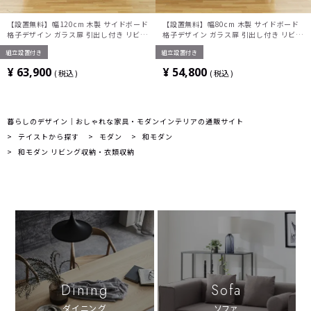
【設置無料】幅120cm 木製 サイドボード
【設置無料】幅80cm 木製 サイドボード
格子デザイン ガラス扉 引出し付き リビン
格子デザイン ガラス扉 引出し付き リビン
グボード 収納 北欧風 シンプル ナチュラ
グボード 収納 北欧風 おしゃれ ナチュラ
組立設置付き
組立設置付き
ル ブラウン ルンバブル
ル ブラウン ルンバブル
¥
63,900
¥
54,800
税込
税込
暮らしのデザイン｜おしゃれな家具・モダンインテリアの通販サイト
テイストから探す
モダン
和モダン
和モダン リビング収納・衣類収納
Dining
Sofa
ダイニング
ソファ