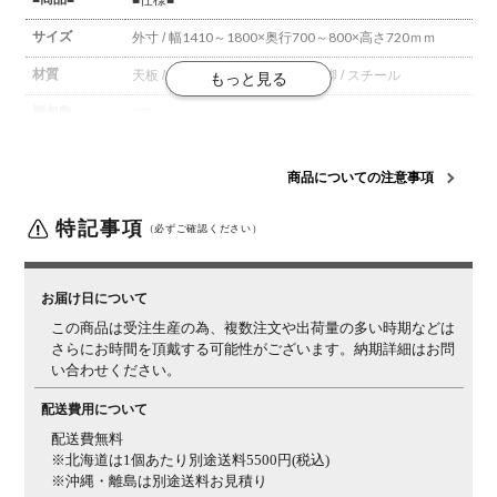
サイズ
外寸 / 幅1410～1800×奥行700～800×高さ720ｍｍ
材質
天板 / ブラックチェリー(無垢材)
脚 / スチール
梱包数
3箱
梱包サイズ
梱包1 / 幅1440×奥行740×高さ65mm
梱包2 / 幅770×奥
行800×高さ200mm
梱包3 / 幅300×奥行120×高さ40mm
商品についての注意事項
組立について
お客様組立の商品です。
特記事項
（必ずご確認ください）
備考
オーダー商品により、商品のイメージが違った、サイズ
が合わなかったなど、お客様都合での返品・交換はでき
かねます。
お届け日について
この商品は受注生産の為、複数注文や出荷量の多い時期などは
■天然木の性
■詳細■ ※サムネイルも併せてご確認ください。
さらにお時間を頂戴する可能性がございます。納期詳細はお問
質について■
い合わせください。
木目柄・色み
天然木ゆえに、一つとして同じ柄がないため、天板の色
について
配送費用について
み、明るさ、節の見え方などのご指定はできません。ま
た、複数注文の場合、同じ樹種でも見え方にばらつきは
配送費無料
ございます。天然木特有の個体差をお愉しみください。
※北海道は1個あたり別途送料5500円(税込)
※沖縄・離島は別途送料お見積り
質感について
天板にはウレタン塗装を施しておりますが(裏面は捨て