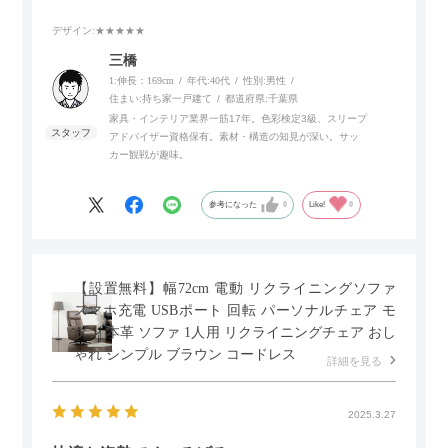
デザイン
:★★★★★
また、補助テーブルとして使用可能なスライドテーブルや収納
内部にもプリンターなどが置けるスライド棚板がついているの
三橋
でテレビ台以外にもオフィスなどでの収納家具やリビングでの
1:伸長：169cm
年代:
40代
性別:
男性
サイドボードとして多目的な用途に対応しています。
住まい:
持ち家一戸建て
都道府県:
千葉県
家具・インテリア業界一筋17年。色彩検定3級、スリープ
アドバイザー資格保有。素材・構造の知見が深い。サッ
また、扉は横方向へのスライド式となっているので開閉時のス
カー観戦が趣味。
ペースを最小限に抑えられ、省スペースでご利用いただけるの
もポイントです！
参考になった
0
Like!
0
【設置無料】幅72cm 電動 リクライニングソファ
スマホ充電 USBポート 回転 パーソナルチェア モ
ダン 本革 ソファ 1人用 リクライニングチェア おし
ゃれ シンプル ブラウン コードレス
詳細を見る
2025.3.27