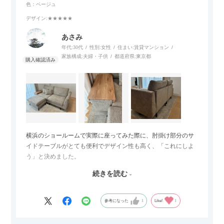
色：ベージュ
デザイン
:★★★★★
あさみ
年代:
30代
性別:
女性
住まい:
賃貸マンション
家族構成:
夫婦・子供
都道府県:
東京都
横浜のショールームで実際に座ってみた際に、肘掛け部分のサ
イドテーブルがとても便利でデザイン性も高く、「これにしよ
う」と決めました。
続きを読む
サイズは2.5人掛けですが、幅184cmとコンパクトなので圧迫感
がなく、わが家にはちょうど良いサイズ感でした。200cmのラ
グとのバランスもぴったりで、リビング全体がすっきり見えま
参考になった
1
Like!
1
す。