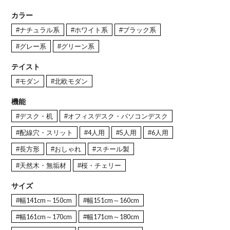
カラー
#ナチュラル系
#ホワイト系
#ブラック系
#グレー系
#グリーン系
テイスト
#モダン
#北欧モダン
機能
#デスク・机
#オフィスデスク・パソコンデスク
#配線穴・スリット
#4人用
#5人用
#6人用
#長方形
#おしゃれ
#スチール製
#天然木・無垢材
#桜・チェリー
サイズ
#幅141cm～150cm
#幅151cm～160cm
#幅161cm～170cm
#幅171cm～180cm