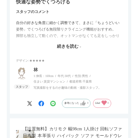
快適な姿勢でくつろげる
スタッフのコメント
自分の好きな角度に細かく調整できて、まさに「ちょうどいい
姿勢」でくつろげる無段階リクライニング機能がおすすめ。
脚部も独立して動くので、オットマンがなくても足をしっかり
伸ばせたり、スイッチ部分にはUSBポートもついているので、
続きを読む
スマホやタブレットを充電しながらリラックスできるのが嬉し
いポイント。
デザイン
:★★★★★
個人的にはコードレス＆充電式なので、コンセントの場所を気
林
にせず、好きな場所に置けるのが画期的に感じました。
1:伸長：169cm
年代:
30代
性別:
男性
住まい:
賃貸マンション
都道府県:
千葉県
写真撮影をするのが趣味の動画・撮影スタッフ。
参考になった
0
Like!
0
【設置無料】カリモク 幅98cm 1人掛け 回転ソファ
日本製 本革張り ハイバック ソファ モールドウレ