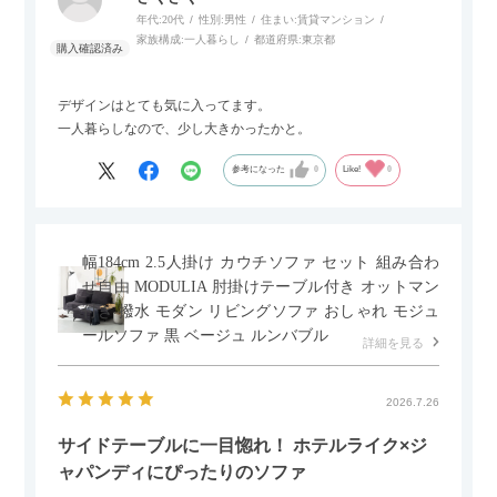
年代:
20代
性別:
男性
住まい:
賃貸マンション
家族構成:
一人暮らし
都道府県:
東京都
デザインはとても気に入ってます。
一人暮らしなので、少し大きかったかと。
参考になった
0
Like!
0
幅184cm 2.5人掛け カウチソファ セット 組み合わ
せ自由 MODULIA 肘掛けテーブル付き オットマン
付き 撥水 モダン リビングソファ おしゃれ モジュ
ールソファ 黒 ベージュ ルンバブル
詳細を見る
2026.7.26
サイドテーブルに一目惚れ！ ホテルライク×ジ
ャパンディにぴったりのソファ