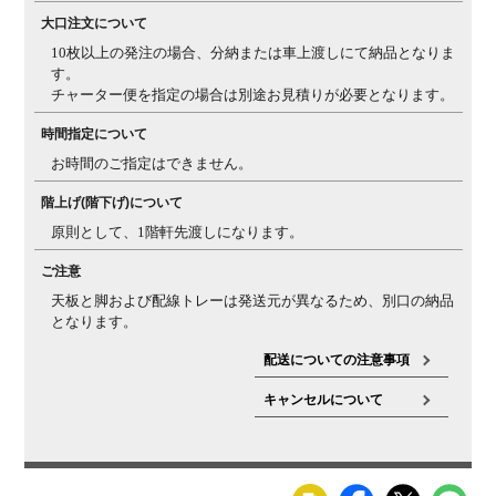
塗り)、樹種の違いや個体差によって、ざらつき感を感
大口注文について
じる場合がございます。天然木特有の質感としてご理解
10枚以上の発注の場合、分納または車上渡しにて納品となりま
ください。
す。
チャーター便を指定の場合は別途お見積りが必要となります。
三方向使用・
天板は三方向使用になっているため、裏面には凹凸感の
節について
ある節も入る場合がございます。
時間指定について
お時間のご指定はできません。
反りについ
天然木の天板は一般的に、夏場など多湿環境では反りが
て・ヒビ割れ
発生しやすく、秋・冬場の低温乾燥の環境では、ヒビが
階上げ(階下げ)について
について
入りやすくなります。湿度等（乾燥状況など）によりヒ
原則として、1階軒先渡しになります。
ビや反りの現象が起こる場合があることを、天然素材の
特性としてご理解ください。また、複数を並べて使う場
ご注意
合でも、反りの影響で多少の段差が生じる場合があるこ
天板と脚および配線トレーは発送元が異なるため、別口の納品
とをご理解ください。
となります。
配送についての注意事項
キャンセルについて