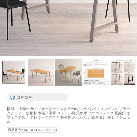
送料無料
幅141～180cm サイズオーダーデスク Sizeno(シゼノ) パソコンデスク ブラッ
クチェリー 無垢材 木製 A字脚 スチール脚 天然木 パソコンデスク 配線穴 オ
フィスデスク テレワークデスク 勉強机 おしゃれ 北欧モダン 書斎 ナチュラ
ル
商品番号
SO-TB-141878T-MBCAD