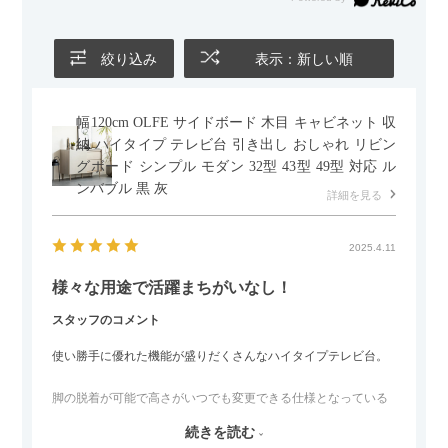
絞り込み
表示：新しい順
幅120cm OLFE サイドボード 木目 キャビネット 収
納 ハイタイプ テレビ台 引き出し おしゃれ リビン
グボード シンプル モダン 32型 43型 49型 対応 ル
ンバブル 黒 灰
詳細を見る
2025.4.11
様々な用途で活躍まちがいなし！
スタッフのコメント
使い勝手に優れた機能が盛りだくさんなハイタイプテレビ台。
脚の脱着が可能で高さがいつでも変更できる仕様となっている
ので、リビングダイニングからベッドルームまで多目的な場面
続きを読む
でご使用いただけます。