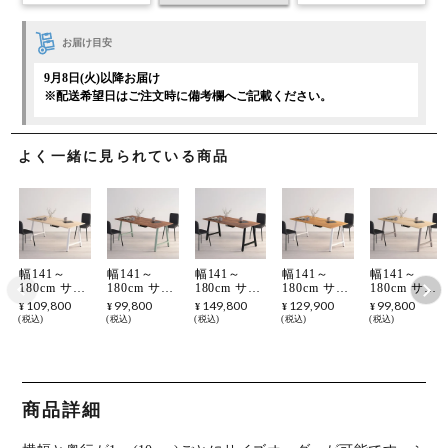
お届け目安
9月8日(火)以降お届け
※配送希望日はご注文時に備考欄へご記載ください。
よく一緒に見られている商品
幅141～
幅141～
幅141～
幅141～
幅141～
180cm サイ
180cm サイ
180cm サイ
180cm サイ
180cm サイ
ズオーダー
ズオーダー
ズオーダー
ズオーダー
ズオーダー
109,800
99,800
149,800
129,900
99,800
¥
¥
¥
¥
¥
デスク
デスク
デスク
デスク
デスク
税込
税込
税込
税込
税込
Sizeno(シゼ
Sizeno(シゼ
Sizeno(シゼ
Sizeno(シゼ
Sizeno(シゼ
ノ) パソコ
ノ) パソコ
ノ) パソコ
ノ) パソコ
ノ) パソコ
ンデスク ハ
ンデスク ウ
ンデスク ウ
ンデスク ホ
ンデスク ホ
ードメープ
ォールナッ
ォールナッ
ワイトオー
ワイトアッ
ル 無垢材
ト 集成材
ト 無垢材
ク 無垢材
シュ 無垢材
木製 A字脚
木製 A字脚
木製 A字脚
木製 A字脚
木製 A字脚
商品詳細
スチール脚
スチール脚
スチール脚
スチール脚
スチール脚
天然木 パソ
天然木 パソ
天然木 パソ
天然木 パソ
天然木 パソ
コンデスク
コンデスク
コンデスク
コンデスク
コンデスク