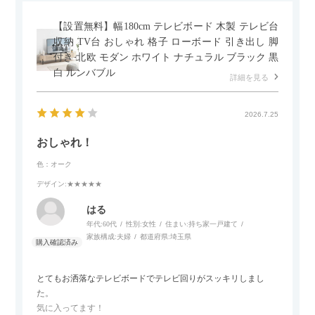
黒いスチール脚のおかげで抜け感があり、見た目が重たくなら
ないのもお気に入りのポイントです。さらに、わが家はソファ
【設置無料】幅180cm テレビボード 木製 テレビ台
の後ろ側を通ることも多い間取りなので、背面まできれいに仕
収納 TV台 おしゃれ 格子 ローボード 引き出し 脚
上げられているデザインも気に入っています。どの角度から見
付き 北欧 モダン ホワイト ナチュラル ブラック 黒
ても美しく、空間の印象を損ないません。
白 ルンバブル
詳細を見る
カラーはベージュとグレージュの中間のような絶妙な色味で、
わが家のホテルライク×ジャパンディのインテリアにも自然にな
2026.7.25
じみました。
おしゃれ！
子どもがいるので、撥水加工で汚れに強い生地なのもとても助
色：オーク
かっています。気兼ねなく使える安心感があります。
デザイン
:★★★★★
また、カウチのように足を伸ばしてくつろげるスタイルが理想
はる
だったので、それが叶って大満足です。オットマンは自由に動
年代:
60代
性別:
女性
住まい:
持ち家一戸建て
かせるため、普段はカウチとして使い、来客時には離してスツ
家族構成:
夫婦
都道府県:
埼玉県
ールとして使えるなど、使い勝手の良さも魅力だと感じていま
す。
とてもお洒落なテレビボードでテレビ回りがスッキリしまし
た。
気に入ってます！