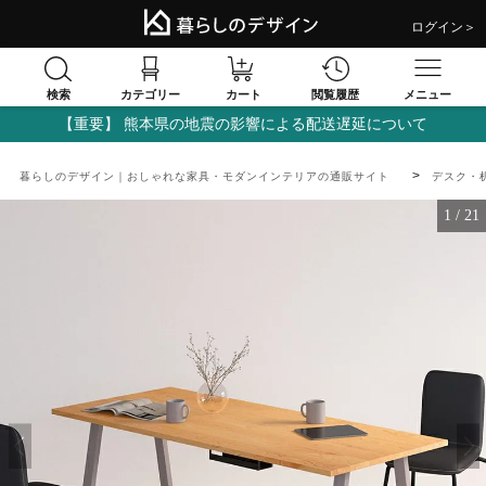
ログイン＞
検索
閲覧履歴
カテゴリー
カート
メニュー
【重要】 熊本県の地震の影響による配送遅延について
暮らしのデザイン｜おしゃれな家具・モダンインテリアの通販サイト
デスク・
1
/
21