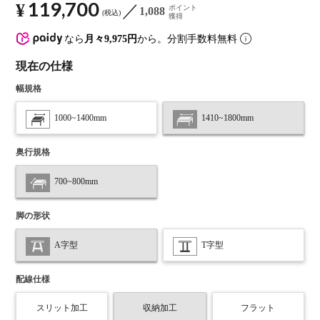
119,700
¥
ポイント
1,088
税込
獲得
なら
月々9,975円
から。分割手数料無料
現在の仕様
幅規格
1000~1400mm
1410~1800mm
奥行規格
700~800mm
脚の形状
A字型
T字型
配線仕様
スリット加工
収納加工
フラット