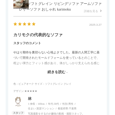
タン ソフトグレイン リビングソファ アームソファ
レザーソファ おしゃれ karimoku
詳細を見る
2025.3.27
カリモクの代表的なソファ
スタッフのコメント
やはり期待を裏切らない心地よさでした。最新の人間工学に基
づいて開発されたモールドフォームを使っているとのことで、
程よい弾力とフィット感があり、体がしっかり支えられる感じ
がします。長時間座っていても疲れにくいので、リビングでの
続きを読む
リラックスタイムによさそうでした。回転タイプなので、個人
的には狭いスペースでも立ち上がりがしやすい点が良かったで
色：ピュアオーク
サイズ：ソフトグレイン クレイ
す。
デザイン
:★★★★★
林
1:伸長：169cm
年代:
30代
性別:
男性
住まい:
賃貸マンション
都道府県:
千葉県
写真撮影をするのが趣味の動画・撮影スタッフ。