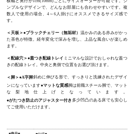
横幅と奥行が1cm(10mm)ごとにサイズオーダーが可能です。
シ
配線穴 オフ
配線穴 オフ
配線穴 オフ
配線穴 オフ
配線穴 オフ
ィスデスク
ィスデスク
ィスデスク
ィスデスク
ィスデスク
ンプルなデザインで、どんなお部屋にも合わせやすいです。
複
テレワーク
テレワーク
テレワーク
テレワーク
テレワーク
数人で使用の場合、4～6人掛けにオススメできるサイズ感で
デスク 勉強
デスク 勉強
デスク 勉強
デスク 勉強
デスク 勉強
机 おしゃれ
机 おしゃれ
机 おしゃれ
机 おしゃれ
机 おしゃれ
す。
北欧モダン
ウッディモ
ウッディモ
ウッディモ
北欧モダン
書斎 ナチュ
ダン 書斎
ダン 書斎
ダン 書斎
書斎 ナチュ
ラル
ダークブラ
ダークブラ
ブラウン
ラル
＜天板＞
●ブラックチェリー（無垢材）
温かみのある赤みがかっ
ウン
ウン
た茶色が特徴。経年変化で深みを増し、上品な風合いが楽しめ
ます。
＜配線穴＞
●蓋つき配線トレイ
ミニマルな設計でおしゃれな蓋つ
きの配線トレイ。中央と奥側で位置をお選び頂けます。
＜脚＞
●A字脚
斜めに伸びる形で、すっきりと洗練されたデザイ
ンになっています
●マットな質感
脚は前職スチール脚で、マット
な梨地仕上げとなっています。
●がたつき防止のアジャスター付き
多少凹凸のある床でも安心し
てご使用いただけます。
■商品■
■仕様■