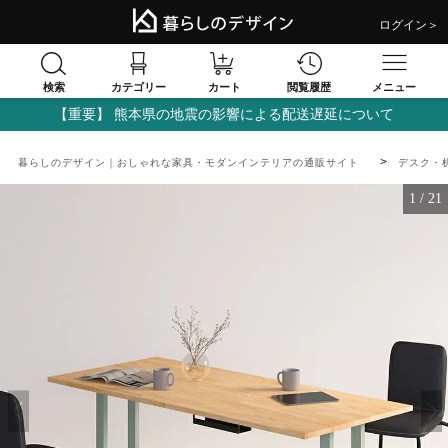
ログイン＞
検索
閲覧履歴
カテゴリー
カート
メニュー
【重要】 熊本県の地震の影響による配送遅延について
暮らしのデザイン｜おしゃれな家具・モダンインテリアの通販サイト
デスク・
1
/
21