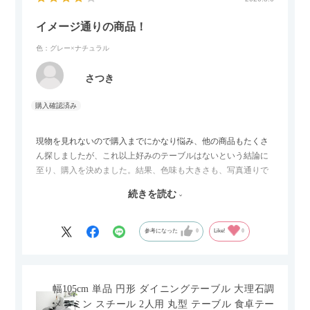
イメージ通りの商品！
色：グレー×ナチュラル
さつき
現物を見れないので購入までにかなり悩み、他の商品もたくさ
ん探しましたが、これ以上好みのテーブルはないという結論に
至り、購入を決めました。結果、色味も大きさも、写真通りで
した。とても満足です！
続きを読む
セラミック天板が思った以上に滑りが良く、汚れも拭きやすい
ですがお皿もよく滑り…使い慣れるまでは少し気を付けなくて
はいけないかもしれません。天板が冷たいので冬にどうなるの
参考になった
0
Like!
0
かなというのも気になります。
幅105cm 単品 円形 ダイニングテーブル 大理石調
メラミン スチール 2人用 丸型 テーブル 食卓テー