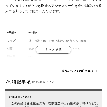
っています。
●がたつき防止のアジャスター付き
多少凹凸のある
床でも安心してご使用いただけます。
■商品■
■仕様■
サイズ
外寸 / 幅1410～1800×奥行700×高さ720ｍｍ
材質
天板 / ラバーウッド(集成材)
脚 / スチール
梱包数
3箱
梱包サイズ
梱包1 / 幅1440×奥行740×高さ65mm
梱包2 / 幅770×奥
行800×高さ200mm
梱包3 / 幅300×奥行120×高さ40mm
商品についての注意事項
組立について
お客様組立の商品です。
特記事項
（必ずご確認ください）
備考
オーダー商品により、商品のイメージが違った、サイズ
が合わなかったなど、お客様都合での返品・交換はでき
かねます。
お届け日について
この商品は受注生産の為、複数注文や出荷量の多い時期などは
■天然木の性
■詳細■ ※サムネイルも併せてご確認ください。