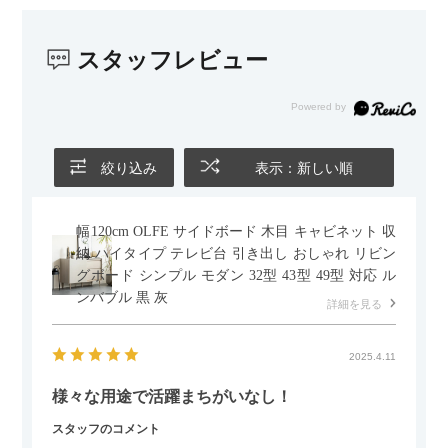
子どもがいるので、撥水加工で汚れに強い生地なのもとても助
かっています。気兼ねなく使える安心感があります。
スタッフレビュー
また、カウチのように足を伸ばしてくつろげるスタイルが理想
だったので、それが叶って大満足です。オットマンは自由に動
かせるため、普段はカウチとして使い、来客時には離してスツ
ールとして使えるなど、使い勝手の良さも魅力だと感じていま
す。
絞り込み
表示：新しい順
幅120cm OLFE サイドボード 木目 キャビネット 収
納 ハイタイプ テレビ台 引き出し おしゃれ リビン
グボード シンプル モダン 32型 43型 49型 対応 ル
ンバブル 黒 灰
詳細を見る
2025.4.11
様々な用途で活躍まちがいなし！
スタッフのコメント