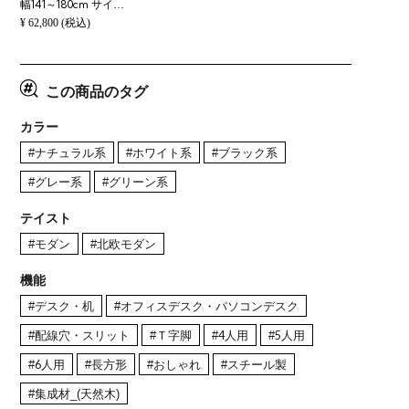
幅141～180cm サイズオーダーデスク Sizeno(シゼノ) パソコンデスク ラバーウッド 集成材 木製 T字脚 スチール脚 天然木 パソコンデスク 配線穴 オフィスデスク テレワークデスク 勉強机 おしゃれ 北欧モダン 書斎
¥
62,800
(税込)
この商品のタグ
カラー
#ナチュラル系
#ホワイト系
#ブラック系
#グレー系
#グリーン系
テイスト
#モダン
#北欧モダン
機能
#デスク・机
#オフィスデスク・パソコンデスク
#配線穴・スリット
#Ｔ字脚
#4人用
#5人用
#6人用
#長方形
#おしゃれ
#スチール製
#集成材_(天然木)