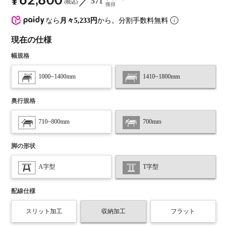
¥
571
税込
獲得
なら
月々5,233円
から。分割手数料無料
現在の仕様
幅規格
1000~1400mm
1410~1800mm
奥行規格
710~800mm
700mm
脚の形状
A字型
T字型
配線仕様
スリット加工
収納加工
フラット