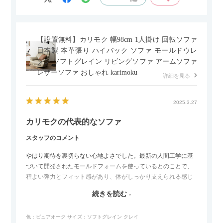
【設置無料】カリモク 幅98cm 1人掛け 回転ソファ
日本製 本革張り ハイバック ソファ モールドウレ
タン ソフトグレイン リビングソファ アームソファ
レザーソファ おしゃれ karimoku
詳細を見る
2025.3.27
カリモクの代表的なソファ
スタッフのコメント
やはり期待を裏切らない心地よさでした。最新の人間工学に基
づいて開発されたモールドフォームを使っているとのことで、
程よい弾力とフィット感があり、体がしっかり支えられる感じ
がします。長時間座っていても疲れにくいので、リビングでの
続きを読む
リラックスタイムによさそうでした。回転タイプなので、個人
的には狭いスペースでも立ち上がりがしやすい点が良かったで
色：ピュアオーク
サイズ：ソフトグレイン クレイ
す。