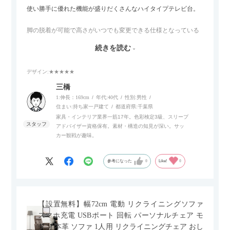
使い勝手に優れた機能が盛りだくさんなハイタイプテレビ台。
脚の脱着が可能で高さがいつでも変更できる仕様となっている
ので、リビングダイニングからベッドルームまで多目的な場面
続きを読む
でご使用いただけます。
デザイン
:★★★★★
また、補助テーブルとして使用可能なスライドテーブルや収納
内部にもプリンターなどが置けるスライド棚板がついているの
三橋
でテレビ台以外にもオフィスなどでの収納家具やリビングでの
1:伸長：169cm
年代:
40代
性別:
男性
サイドボードとして多目的な用途に対応しています。
住まい:
持ち家一戸建て
都道府県:
千葉県
家具・インテリア業界一筋17年。色彩検定3級、スリープ
アドバイザー資格保有。素材・構造の知見が深い。サッ
また、扉は横方向へのスライド式となっているので開閉時のス
カー観戦が趣味。
ペースを最小限に抑えられ、省スペースでご利用いただけるの
もポイントです！
参考になった
0
Like!
0
【設置無料】幅72cm 電動 リクライニングソファ
スマホ充電 USBポート 回転 パーソナルチェア モ
ダン 本革 ソファ 1人用 リクライニングチェア おし