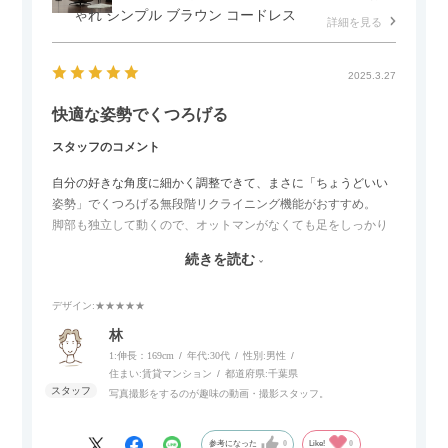
ゃれ シンプル ブラウン コードレス
詳細を見る
2025.3.27
快適な姿勢でくつろげる
スタッフのコメント
自分の好きな角度に細かく調整できて、まさに「ちょうどいい
姿勢」でくつろげる無段階リクライニング機能がおすすめ。
脚部も独立して動くので、オットマンがなくても足をしっかり
伸ばせたり、スイッチ部分にはUSBポートもついているので、
続きを読む
スマホやタブレットを充電しながらリラックスできるのが嬉し
いポイント。
デザイン
:★★★★★
個人的にはコードレス＆充電式なので、コンセントの場所を気
林
にせず、好きな場所に置けるのが画期的に感じました。
1:伸長：169cm
年代:
30代
性別:
男性
住まい:
賃貸マンション
都道府県:
千葉県
写真撮影をするのが趣味の動画・撮影スタッフ。
参考になった
0
Like!
0