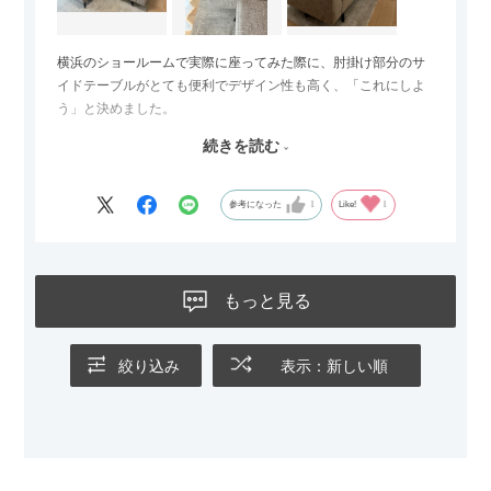
横浜のショールームで実際に座ってみた際に、肘掛け部分のサ
イドテーブルがとても便利でデザイン性も高く、「これにしよ
う」と決めました。
続きを読む
サイズは2.5人掛けですが、幅184cmとコンパクトなので圧迫感
がなく、わが家にはちょうど良いサイズ感でした。200cmのラ
グとのバランスもぴったりで、リビング全体がすっきり見えま
参考になった
1
Like!
1
す。
黒いスチール脚のおかげで抜け感があり、見た目が重たくなら
ないのもお気に入りのポイントです。さらに、わが家はソファ
もっと見る
の後ろ側を通ることも多い間取りなので、背面まできれいに仕
上げられているデザインも気に入っています。どの角度から見
ても美しく、空間の印象を損ないません。
絞り込み
表示：新しい順
カラーはベージュとグレージュの中間のような絶妙な色味で、
わが家のホテルライク×ジャパンディのインテリアにも自然にな
じみました。