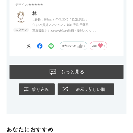
デザイン
:★★★★★
林
1:伸長：169cm
年代:
30代
性別:
男性
住まい:
賃貸マンション
都道府県:
千葉県
写真撮影をするのが趣味の動画・撮影スタッフ。
参考になった
0
Like!
0
もっと見る
絞り込み
表示：新しい順
あなたにおすすめ