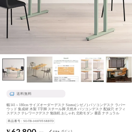
送料無料
幅141～180cm サイズオーダーデスク Sizeno(シゼノ) パソコンデスク ラバー
ウッド 集成材 木製 T字脚 スチール脚 天然木 パソコンデスク 配線穴 オフィ
スデスク テレワークデスク 勉強机 おしゃれ 北欧モダン 書斎 ナチュラル
商品番号
SO-TB-141870T-SRBTD
62,800
ポイント