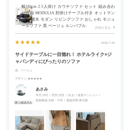
幅184cm 2.5人掛け カウチソファ セット 組み合わ
せ自由 MODULIA 肘掛けテーブル付き オットマン
付き 撥水 モダン リビングソファ おしゃれ モジュ
ールソファ 黒 ベージュ ルンバブル
詳細を見る
2026.7.26
サイドテーブルに一目惚れ！ ホテルライク×ジ
ャパンディにぴったりのソファ
色：ベージュ
デザイン
:★★★★★
あさみ
年代:
30代
性別:
女性
住まい:
賃貸マンション
家族構成:
夫婦・子供
都道府県:
東京都