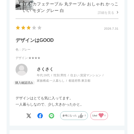
ブル カフェテーブル 丸テーブル おしゃれ かっこ
いい モダン グレー 白
詳細を見る
2026.7.31
デザインはGOOD
色：グレー
デザイン
:★★★★
さくさく
年代:
20代
性別:
男性
住まい:
賃貸マンション
家族構成:
一人暮らし
都道府県:
東京都
デザインはとても気に入ってます。
一人暮らしなので、少し大きかったかと。
参考になった
0
Like!
0