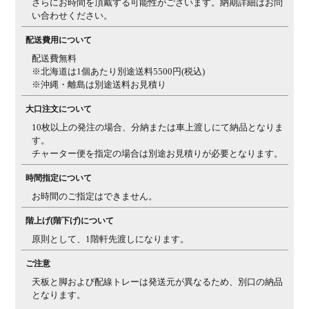
さらにお時間を頂戴する可能性がございます。納期詳細はお問
質について■
い合わせください。
木目柄・色み
天然木ゆえに、一つとして同じ柄がないため、天板の色
について
配送費用について
み、明るさ、節の見え方などのご指定はできません。ま
た、複数注文の場合、同じ樹種でも見え方にばらつきは
配送費無料
ございます。天然木特有の個体差をお愉しみください。
※北海道は1個あたり別途送料5500円(税込)
※沖縄・離島は別途送料お見積り
質感について
天板にはウレタン塗装を施しておりますが(裏面は捨て
塗り)、樹種の違いや個体差によって、ざらつき感を感
大口注文について
じる場合がございます。天然木特有の質感としてご理解
10枚以上の発注の場合、分納または車上渡しにて納品となりま
ください。
す。
チャーター便を指定の場合は別途お見積りが必要となります。
三方向使用・
天板は三方向使用になっているため、裏面には凹凸感の
節について
ある節も入る場合がございます。
時間指定について
お時間のご指定はできません。
反りについ
天然木の天板は一般的に、夏場など多湿環境では反りが
て・ヒビ割れ
発生しやすく、秋・冬場の低温乾燥の環境では、ヒビが
階上げ(階下げ)について
について
入りやすくなります。湿度等（乾燥状況など）によりヒ
原則として、1階軒先渡しになります。
ビや反りの現象が起こる場合があることを、天然素材の
特性としてご理解ください。また、複数を並べて使う場
ご注意
合でも、反りの影響で多少の段差が生じる場合があるこ
天板と脚および配線トレーは発送元が異なるため、別口の納品
とをご理解ください。
となります。