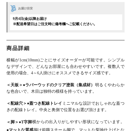
お届け目安
9月4日(金)以降お届け
※配送希望日はご注文時に備考欄へご記載ください。
商品詳細
横幅が1cm(10mm)ごとにサイズオーダーが可能です。
シンプル
なデザインで、どんなお部屋にも合わせやすいです。
複数人で
使用の場合、4～6人掛けにオススメできるサイズ感です。
＜天板＞
●ラバーウッドのクリア塗装（集成材）
明るくやわらか
な色合いで、木目は独特の模様を持っています。
＜配線穴＞
●蓋つき配線トレイ
ミニマルな設計でおしゃれな蓋つ
きの配線トレイ。中央と奥側で位置をお選び頂けます。
＜脚＞
●T字脚
横からの出入りがしやすい形状になっています。
●マットな質感
脚は前職スチール脚で、マットな梨地仕上げとな