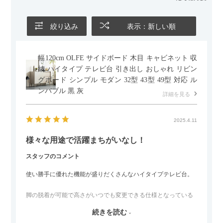
ールとして使えるなど、使い勝手の良さも魅力だと感じていま
す。
絞り込み
表示：新しい順
幅120cm OLFE サイドボード 木目 キャビネット 収
納 ハイタイプ テレビ台 引き出し おしゃれ リビン
グボード シンプル モダン 32型 43型 49型 対応 ル
ンバブル 黒 灰
詳細を見る
2025.4.11
様々な用途で活躍まちがいなし！
スタッフのコメント
使い勝手に優れた機能が盛りだくさんなハイタイプテレビ台。
脚の脱着が可能で高さがいつでも変更できる仕様となっている
ので、リビングダイニングからベッドルームまで多目的な場面
続きを読む
でご使用いただけます。