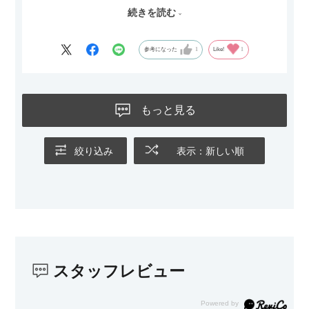
続きを読む
サイズは2.5人掛けですが、幅184cmとコンパクトなので圧迫感
がなく、わが家にはちょうど良いサイズ感でした。200cmのラ
グとのバランスもぴったりで、リビング全体がすっきり見えま
参考になった
1
Like!
1
す。
黒いスチール脚のおかげで抜け感があり、見た目が重たくなら
ないのもお気に入りのポイントです。さらに、わが家はソファ
もっと見る
の後ろ側を通ることも多い間取りなので、背面まできれいに仕
上げられているデザインも気に入っています。どの角度から見
ても美しく、空間の印象を損ないません。
絞り込み
表示：新しい順
カラーはベージュとグレージュの中間のような絶妙な色味で、
わが家のホテルライク×ジャパンディのインテリアにも自然にな
じみました。
子どもがいるので、撥水加工で汚れに強い生地なのもとても助
かっています。気兼ねなく使える安心感があります。
スタッフレビュー
また、カウチのように足を伸ばしてくつろげるスタイルが理想
だったので、それが叶って大満足です。オットマンは自由に動
かせるため、普段はカウチとして使い、来客時には離してスツ