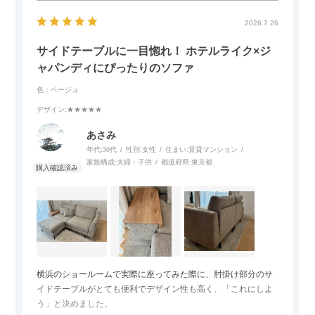
2026.7.26
サイドテーブルに一目惚れ！ ホテルライク×ジ
ャパンディにぴったりのソファ
色：ベージュ
デザイン
:★★★★★
あさみ
年代:
30代
性別:
女性
住まい:
賃貸マンション
家族構成:
夫婦・子供
都道府県:
東京都
横浜のショールームで実際に座ってみた際に、肘掛け部分のサ
イドテーブルがとても便利でデザイン性も高く、「これにしよ
う」と決めました。