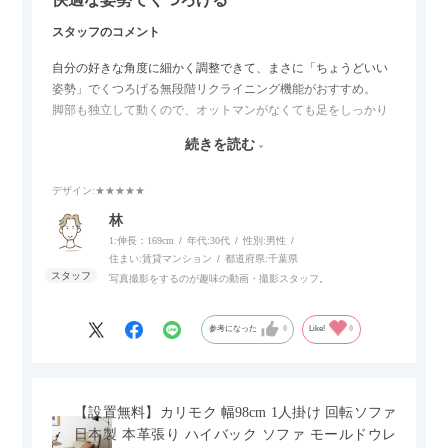
スタッフのコメント
自分の好きな角度に細かく調整できて、まさに「ちょうどいい
姿勢」でくつろげる無段階リクライニング機能がおすすめ。
脚部も独立して動くので、オットマンがなくても足をしっかり
伸ばせたり、スイッチ部分にはUSBポートもついているので、
続きを読む
スマホやタブレットを充電しながらリラックスできるのが嬉し
いポイント。
デザイン
:★★★★★
個人的にはコードレス＆充電式なので、コンセントの場所を気
林
にせず、好きな場所に置けるのが画期的に感じました。
1:伸長：169cm
年代:
30代
性別:
男性
住まい:
賃貸マンション
都道府県:
千葉県
写真撮影をするのが趣味の動画・撮影スタッフ。
参考になった
0
Like!
0
【設置無料】カリモク 幅98cm 1人掛け 回転ソファ
日本製 本革張り ハイバック ソファ モールドウレ