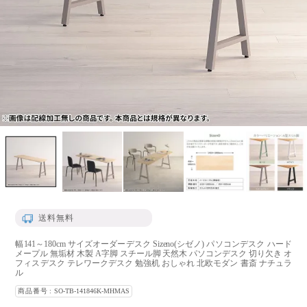
送料無料
幅141～180cm サイズオーダーデスク Sizeno(シゼノ) パソコンデスク ハード
メープル 無垢材 木製 A字脚 スチール脚 天然木 パソコンデスク 切り欠き オ
フィスデスク テレワークデスク 勉強机 おしゃれ 北欧モダン 書斎 ナチュラ
ル
商品番号
SO-TB-141846K-MHMAS