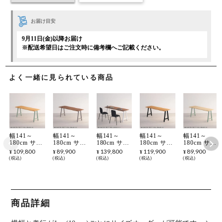
お届け目安
9月11日(金)以降お届け
※配送希望日はご注文時に備考欄へご記載ください。
よく一緒に見られている商品
幅141～
幅141～
幅141～
幅141～
幅141～
180cm サイ
180cm サイ
180cm サイ
180cm サイ
180cm サイ
ズオーダー
ズオーダー
ズオーダー
ズオーダー
ズオーダー
109,800
89,900
139,800
119,900
89,900
¥
¥
¥
¥
¥
デスク
デスク
デスク
デスク
デスク
税込
税込
税込
税込
税込
Sizeno(シゼ
Sizeno(シゼ
Sizeno(シゼ
Sizeno(シゼ
Sizeno(シゼ
ノ) パソコ
ノ) パソコ
ノ) パソコ
ノ) パソコ
ノ) パソコ
ンデスク ブ
ンデスク ウ
ンデスク ウ
ンデスク ホ
ンデスク ホ
ラックチェ
ォールナッ
ォールナッ
ワイトオー
ワイトアッ
リー 無垢材
ト 集成材
ト 無垢材
ク 無垢材
シュ 無垢材
木製 A字脚
木製 A字脚
木製 A字脚
木製 A字脚
木製 A字脚
商品詳細
スチール脚
スチール脚
スチール脚
スチール脚
スチール脚
天然木 パソ
天然木 パソ
天然木 パソ
天然木 パソ
天然木 パソ
コンデスク
コンデスク
コンデスク
コンデスク
コンデスク