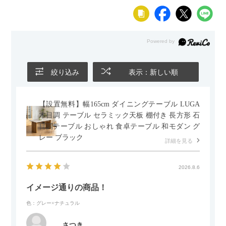
絞り込み
表示：新しい順
【設置無料】幅165cm ダイニングテーブル LUGA
木目調 テーブル セラミック天板 棚付き 長方形 石
目調テーブル おしゃれ 食卓テーブル 和モダン グ
レー ブラック
詳細を見る
2026.8.6
イメージ通りの商品！
色：グレー×ナチュラル
さつき