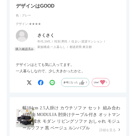
デザインはGOOD
色：グレー
デザイン
:★★★★
さくさく
年代:
20代
性別:
男性
住まい:
賃貸マンション
家族構成:
一人暮らし
都道府県:
東京都
デザインはとても気に入ってます。
一人暮らしなので、少し大きかったかと。
参考になった
0
Like!
0
幅184cm 2.5人掛け カウチソファ セット 組み合わ
せ自由 MODULIA 肘掛けテーブル付き オットマン
付き 撥水 モダン リビングソファ おしゃれ モジュ
ールソファ 黒 ベージュ ルンバブル
詳細を見る