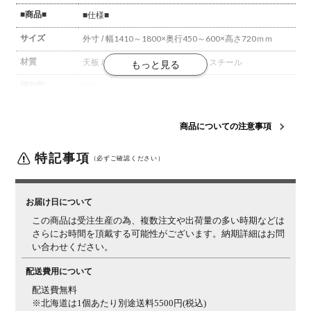
■商品■
■仕様■
サイズ
外寸 / 幅1410～1800×奥行450～600×高さ720ｍｍ
材質
天板 / ハードメープル(無垢材)
脚 / スチール
梱包数
3箱
梱包サイズ
梱包1 / 幅1825×奥行820×高さ40mm
梱包2 / 幅770×奥
行800×高さ200mm
梱包3 / 幅300×奥行120×高さ40mm
商品についての注意事項
組立について
お客様組立の商品です。
特記事項
（必ずご確認ください）
備考
オーダー商品により、商品のイメージが違った、サイズ
が合わなかったなど、お客様都合での返品・交換はでき
かねます。
お届け日について
この商品は受注生産の為、複数注文や出荷量の多い時期などは
■天然木の性
■詳細■ ※サムネイルも併せてご確認ください。
さらにお時間を頂戴する可能性がございます。納期詳細はお問
質について■
い合わせください。
木目柄・色み
天然木ゆえに、一つとして同じ柄がないため、天板の色
について
配送費用について
み、明るさ、節の見え方などのご指定はできません。ま
た、複数注文の場合、同じ樹種でも見え方にばらつきは
配送費無料
ございます。天然木特有の個体差をお愉しみください。
※北海道は1個あたり別途送料5500円(税込)