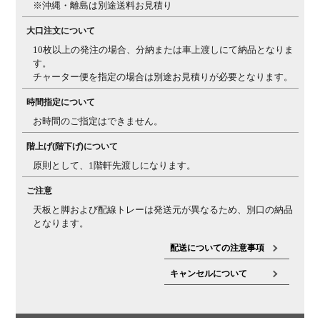
※沖縄・離島は別途送料お見積り
質感について
天板にはウレタン塗装を施しておりますが(裏面は捨て
塗り)、樹種の違いや個体差によって、ざらつき感を感
大口注文について
じる場合がございます。天然木特有の質感としてご理解
10枚以上の発注の場合、分納または車上渡しにて納品となりま
ください。
す。
チャーター便を指定の場合は別途お見積りが必要となります。
三方向使用・
天板は三方向使用になっているため、裏面には凹凸感の
節について
ある節も入る場合がございます。
時間指定について
お時間のご指定はできません。
反りについ
天然木の天板は一般的に、夏場など多湿環境では反りが
て・ヒビ割れ
発生しやすく、秋・冬場の低温乾燥の環境では、ヒビが
階上げ(階下げ)について
について
入りやすくなります。湿度等（乾燥状況など）によりヒ
原則として、1階軒先渡しになります。
ビや反りの現象が起こる場合があることを、天然素材の
特性としてご理解ください。また、複数を並べて使う場
ご注意
合でも、反りの影響で多少の段差が生じる場合があるこ
天板と脚および配線トレーは発送元が異なるため、別口の納品
とをご理解ください。
となります。
配送についての注意事項
キャンセルについて