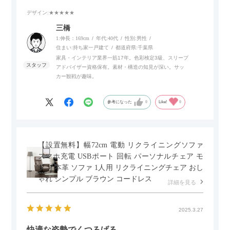
デザイン
:★★★★★
また、補助テーブルとして使用可能なスライドテーブルや収納
内部にもプリンターなどが置けるスライド棚板がついているの
三橋
でテレビ台以外にもオフィスなどでの収納家具やリビングでの
1:伸長：169cm
年代:
40代
性別:
男性
サイドボードとして多目的な用途に対応しています。
住まい:
持ち家一戸建て
都道府県:
千葉県
家具・インテリア業界一筋17年。色彩検定3級、スリープ
アドバイザー資格保有。素材・構造の知見が深い。サッ
また、扉は横方向へのスライド式となっているので開閉時のス
カー観戦が趣味。
ペースを最小限に抑えられ、省スペースでご利用いただけるの
もポイントです！
参考になった
0
Like!
0
【設置無料】幅72cm 電動 リクライニングソファ
スマホ充電 USBポート 回転 パーソナルチェア モ
ダン 本革 ソファ 1人用 リクライニングチェア おし
ゃれ シンプル ブラウン コードレス
詳細を見る
2025.3.27
快適な姿勢でくつろげる