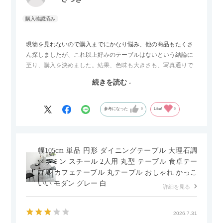
現物を見れないので購入までにかなり悩み、他の商品もたくさ
ん探しましたが、これ以上好みのテーブルはないという結論に
至り、購入を決めました。結果、色味も大きさも、写真通りで
した。とても満足です！
続きを読む
セラミック天板が思った以上に滑りが良く、汚れも拭きやすい
ですがお皿もよく滑り…使い慣れるまでは少し気を付けなくて
はいけないかもしれません。天板が冷たいので冬にどうなるの
参考になった
0
Like!
0
かなというのも気になります。
幅105cm 単品 円形 ダイニングテーブル 大理石調
メラミン スチール 2人用 丸型 テーブル 食卓テー
ブル カフェテーブル 丸テーブル おしゃれ かっこ
いい モダン グレー 白
詳細を見る
2026.7.31