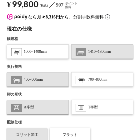
99,800
¥
ポイント
907
税込
獲得
なら
月々8,316円
から。分割手数料無料
現在の仕様
幅規格
1000~1400mm
1410~1800mm
奥行規格
450~600mm
700~800mm
脚の形状
A字型
T字型
配線仕様
スリット加工
フラット