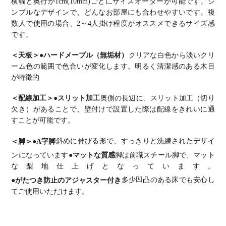
横幅と奥行が1cm(10mm)ごとにサイズオーダーが可能です。
シ
切り欠き オ
切り欠き オ
切り欠き オ
切り欠き オ
切り欠き オ
フィスデス
フィスデス
フィスデス
フィスデス
フィスデス
ンプルなデザインで、どんなお部屋にも合わせやすいです。
複
ク テレワー
ク テレワー
ク テレワー
ク テレワー
ク テレワー
数人で使用の場合、2～4人掛け程度がオススメできるサイズ感
クデスク 勉
クデスク 勉
クデスク 勉
クデスク 勉
クデスク 勉
強机 おしゃ
強机 おしゃ
強机 おしゃ
強机 おしゃ
強机 おしゃ
です。
れ 北欧モダ
れ ウッディ
れ ウッディ
れ ウッディ
れ 北欧モダ
ン 書斎 ナ
モダン 書斎
モダン 書斎
モダン 書斎
ン 書斎 ナ
チュラル
ダークブラ
ダークブラ
ブラウン
チュラル
＜天板＞
●ハードメープル（無垢材）
クリアな白色から淡いクリ
ウン
ウン
ーム色の範囲で色合いが変化します。明るく清潔感のある木目
が特徴的
＜配線加工＞
●スリット加工
奥側の長辺に、スリット加工（切り
欠き）があることで、壁付けで設置した際は配線をきれいに通
すことが可能です。
＜脚＞
●A字脚
斜めに伸びる形で、すっきりと洗練されたデザイ
ンになっています
●マットな質感
脚は前職スチール脚で、マット
な梨地仕上げとなっています。
●がたつき防止のアジャスター付き
多少凹凸のある床でも安心し
てご使用いただけます。