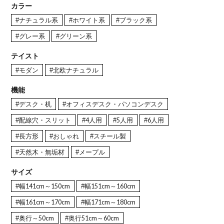
カラー
#ナチュラル系
#ホワイト系
#ブラック系
#グレー系
#グリーン系
テイスト
#モダン
#北欧ナチュラル
機能
#デスク・机
#オフィスデスク・パソコンデスク
#配線穴・スリット
#4人用
#5人用
#6人用
#長方形
#おしゃれ
#スチール製
#天然木・無垢材
#メープル
サイズ
#幅141cm～150cm
#幅151cm～160cm
#幅161cm～170cm
#幅171cm～180cm
#奥行～50cm
#奥行51cm～60cm