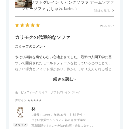
タン ソフトグレイン リビングソファ アームソファ
レザーソファ おしゃれ karimoku
詳細を見る
2025.3.27
カリモクの代表的なソファ
スタッフのコメント
やはり期待を裏切らない心地よさでした。最新の人間工学に基
づいて開発されたモールドフォームを使っているとのことで、
程よい弾力とフィット感があり、体がしっかり支えられる感じ
がします。長時間座っていても疲れにくいので、リビングでの
続きを読む
リラックスタイムによさそうでした。回転タイプなので、個人
的には狭いスペースでも立ち上がりがしやすい点が良かったで
色：ピュアオーク
サイズ：ソフトグレイン クレイ
す。
デザイン
:★★★★★
林
1:伸長：169cm
年代:
30代
性別:
男性
住まい:
賃貸マンション
都道府県:
千葉県
写真撮影をするのが趣味の動画・撮影スタッフ。