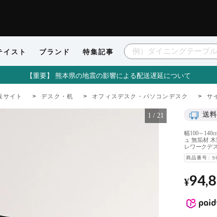
テイスト
ブランド
特集記事
【重要】 熊本県の地震の影響による配送遅延について
販サイト
デスク・机
オフィスデスク・パソコンデスク
サ
送料
1
/
21
幅100～14
ュ 無垢材 
レワークデス
商品番号
S
94,
¥