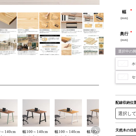
幅
奥行
ホ
セ
配線収納位
天然木の仕
0～140cm
幅100～140cm
幅100～140cm
幅100～140cm