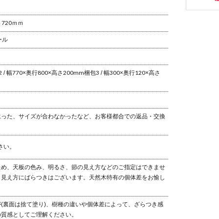
さ720ｍｍ
ール
 / 幅770×奥行800×高さ200mm
梱包3 / 幅300×奥行120×高さ
違った、サイズが合わなかったなど、お客様都合での返品・交換
さい。
ため、天板の色み、明るさ、節の見え方などのご指定はできませ
も見え方にばらつきはございます。天然木特有の個体差をお愉し
(裏面は捨て塗り)、樹種の違いや個体差によって、ざらつき感
の質感としてご理解ください。