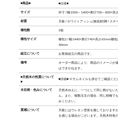
■商品■
■仕様■
サイズ
外寸 / 幅1000～1400×奥行700～800×高
材質
天板 / ホワイトアッシュ(無垢材)
脚 / スチ
梱包数
3箱
梱包サイズ
梱包1 / 幅1440×奥行740×高さ65mm
梱包2
40mm
組立について
お客様組立の商品です。
備考
オーダー商品により、商品のイメージが
はできかねます。
■天然木の性質について
■詳細■ ※サムネイルも併せてご確認くだ
■
木目柄・色みについて
天然木ゆえに、一つとして同じ柄がない
ん。また、複数注文の場合、同じ樹種で
みください。
質感について
天板にはウレタン塗装を施しておりますが
を感じる場合がございます。天然木特有