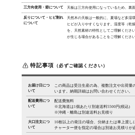
三方向使用・節について
天板は三方向使用になっているため、裏
反りについて・ヒビ割れ
天然木の天板は一般的に、夏場など多湿
について
ヒビが入りやすくなります。湿度等（乾
を、天然素材の特性としてご理解くださ
が生じる場合があることをご理解くださ
特記事項
（必ずご確認ください）
お届け日につ
この商品は受注生産の為、複数注文や出荷量
いて
います。納期詳細はお問い合わせください。
配送費用につ
配送費無料
いて
※北海道は1個あたり別途送料5500円(税込)
※沖縄・離島は別途送料お見積り
大口注文につ
10枚以上の発注の場合、分納または車上渡し
いて
チャーター便を指定の場合は別途お見積りが