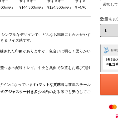
ズオーダ
サイズオーダ
サイズオーダ
サイズオーダ
スク
ーデスク
ーデスク
ーデスク
800
144,800
124,800
74,900
¥
¥
¥
税込
税込
税込
税込
no(シゼノ)
Sizeno(シゼノ)
Sizeno(シゼノ)
Sizeno(シゼノ)
コンデス
パソコンデス
パソコンデス
パソコンデス
ウォールナ
ク ウォールナ
ク ホワイトオ
ク タモ 集成材
 集成材 木
ット 無垢材 木
ーク 無垢材 木
木製 A字脚 ス
字脚 スチ
製 A字脚 スチ
製 A字脚 スチ
チール脚 天然
脚 天然木
ール脚 天然木
ール脚 天然木
木 パソコンデ
。
シンプルなデザインで、どんなお部屋にも合わせやす
コンデス
パソコンデス
パソコンデス
スク 配線穴 オ
できるサイズ感です。
配線穴 オフ
ク 配線穴 オフ
ク 配線穴 オフ
フィスデスク
デスク テ
ィスデスク テ
ィスデスク テ
テレワークデ
お届
練された印象がありますが、色合いは明るく柔らかい
ークデス
レワークデス
レワークデス
スク 勉強机 お
勉強机 おし
ク 勉強机 おし
ク 勉強机 おし
しゃれ ウッデ
9月9日
 ウッディ
ゃれ ウッディ
ゃれ ウッディ
ィモダン 書斎
※配送
ン 書斎 ダ
モダン 書斎 ダ
モダン 書斎 ブ
ブラウン
な蓋つきの配線トレイ。中央と奥側で位置をお選び頂け
ブラウン
ークブラウン
ラウン
ザインになっています
●マットな質感
脚は前職スチール
止のアジャスター付き
多少凹凸のある床でも安心してご