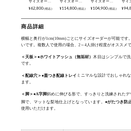
サイズオーダ
サイズオーダ
サイズオーダ
サイ
ーデスク
ーデスク
ーデスク
ーデ
62,800
114,800
104,900
94,
¥
¥
¥
¥
税込
税込
税込
Sizeno(シゼノ)
Sizeno(シゼノ)
Sizeno(シゼノ)
Size
パソコンデス
パソコンデス
パソコンデス
パソ
ク ラバーウッ
ク ブラックチ
ク ハードメー
ク 
商品詳細
ド 集成材 木製
ェリー 無垢材
プル 無垢材 木
ット
A字脚 スチー
木製 A字脚 ス
製 A字脚 スチ
製 A
ル脚 天然木 パ
チール脚 天然
ール脚 天然木
ール
横幅と奥行が1cm(10mm)ごとにサイズオーダーが可能です
ソコンデスク
木 パソコンデ
パソコンデス
パソ
いです。
複数人で使用の場合、2～4人掛け程度がオススメ
配線穴 オフィ
スク 配線穴 オ
ク 配線穴 オフ
ク 
スデスク テレ
フィスデスク
ィスデスク テ
ィス
＜天板＞
●ホワイトアッシュ（無垢材）
木目はシンプルで洗
ワークデスク
テレワークデ
レワークデス
レワ
です。
勉強机 おしゃ
スク 勉強机 お
ク 勉強机 おし
ク 
れ 北欧モダン
しゃれ 北欧モ
ゃれ 北欧モダ
ゃれ
書斎 ナチュラ
ダン 書斎 ナチ
ン 書斎 ナチュ
モダ
＜配線穴＞
●蓋つき配線トレイ
ミニマルな設計でおしゃれ
ル
ュラル
ラル
ーク
ます。
＜脚＞
●A字脚
斜めに伸びる形で、すっきりと洗練されたデ
脚で、マットな梨地仕上げとなっています。
●がたつき防
使用いただけます。