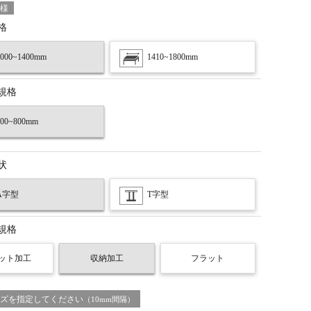
様
格
1000~1400mm
1410~1800mm
規格
700~800mm
状
A字型
T字型
規格
ット加工
収納加工
フラット
ズを指定してください
（10mm間隔）