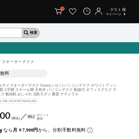
0
ゲスト
様
マイページ
イズオーダーデスク
無料
0cm サイズオーダーデスク Sizeno(シゼノ) パソコンデスク ホワイトアッシ
木製 A字脚 スチール脚 天然木 パソコンデスク 配線穴 オフィスデスク テ
ク 勉強机 おしゃれ 北欧モダン 書斎 ナチュラル
O-TB-101478T-MWAAD
800
ポイント
862
税込
獲得
なら
月々7,900円
から。分割手数料無料