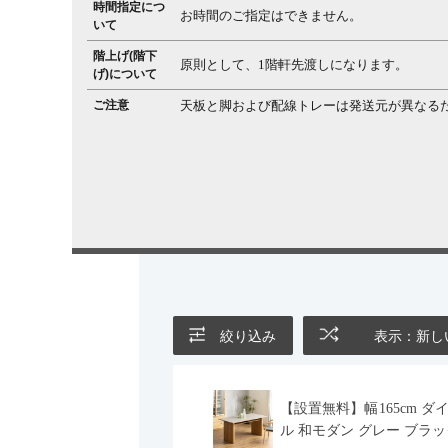
時間指定につ
お時間のご指定はできません。
いて
階上げ(階下
原則として、1階軒先渡しになります。
げ)について
ご注意
天板と脚および配線トレーは発送元が異なる
絞り込み
表示：新し
【設置無料】幅165cm ダ
ル 和モダン グレー ブラッ