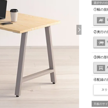
選択中の仕
①幅の規
②奥行の
③脚の形
④配線の
スリ
天板のサイ