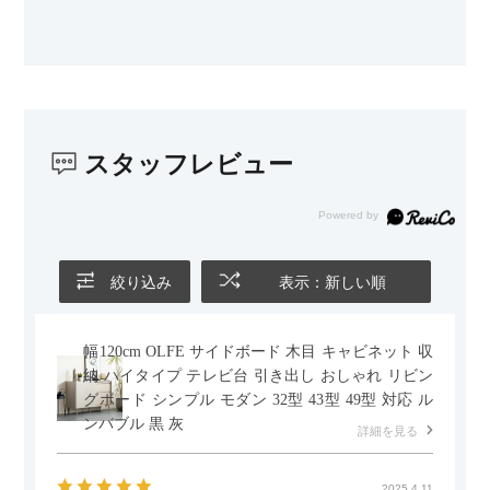
カラーはベージュとグレージュの中間のような絶妙な色味で、
わが家のホテルライク×ジャパンディのインテリアにも自然にな
じみました。
子どもがいるので、撥水加工で汚れに強い生地なのもとても助
かっています。気兼ねなく使える安心感があります。
スタッフレビュー
また、カウチのように足を伸ばしてくつろげるスタイルが理想
だったので、それが叶って大満足です。オットマンは自由に動
かせるため、普段はカウチとして使い、来客時には離してスツ
ールとして使えるなど、使い勝手の良さも魅力だと感じていま
す。
絞り込み
表示：新しい順
幅120cm OLFE サイドボード 木目 キャビネット 収
納 ハイタイプ テレビ台 引き出し おしゃれ リビン
グボード シンプル モダン 32型 43型 49型 対応 ル
ンバブル 黒 灰
詳細を見る
2025.4.11