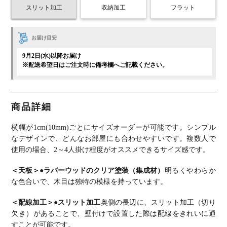
スリット加工
収納加工
フラット
お届け目安
9月2日(水)以降お届け
※配送希望日はご注文時に備考欄へご記載ください。
商品詳細
横幅が1cm(10mm)ごとにサイズオーダーが可能です。
シンプル
なデザインで、どんなお部屋にも合わせやすいです。
複数人で
使用の場合、2～4人掛け程度がオススメできるサイズ感です。
＜天板＞
●ラバーウッドのクリア塗装（集成材）
明るくやわらか
な色合いで、木目は独特の模様を持っています。
＜配線加工＞
●スリット加工
奥側の長辺に、スリット加工（切り
欠き）があることで、壁付けで設置した際は配線をきれいに通
すことが可能です。