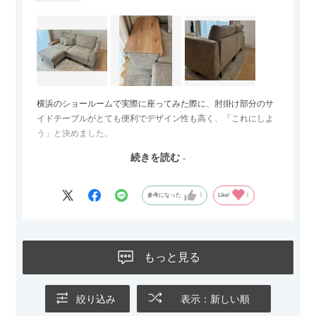
横浜のショールームで実際に座ってみた際に、肘掛け部分のサ
イドテーブルがとても便利でデザイン性も高く、「これにしよ
う」と決めました。
続きを読む
サイズは2.5人掛けですが、幅184cmとコンパクトなので圧迫感
がなく、わが家にはちょうど良いサイズ感でした。200cmのラ
グとのバランスもぴったりで、リビング全体がすっきり見えま
参考になった
1
Like!
1
す。
黒いスチール脚のおかげで抜け感があり、見た目が重たくなら
ないのもお気に入りのポイントです。さらに、わが家はソファ
もっと見る
の後ろ側を通ることも多い間取りなので、背面まできれいに仕
上げられているデザインも気に入っています。どの角度から見
ても美しく、空間の印象を損ないません。
絞り込み
表示：新しい順