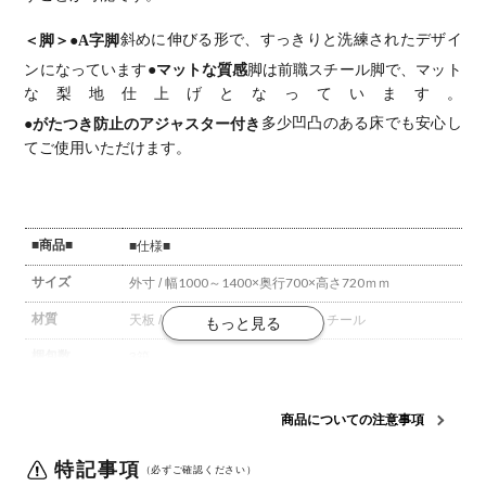
＜脚＞
●A字脚
斜めに伸びる形で、すっきりと洗練されたデザイ
ンになっています
●マットな質感
脚は前職スチール脚で、マット
な梨地仕上げとなっています。
●がたつき防止のアジャスター付き
多少凹凸のある床でも安心し
てご使用いただけます。
■商品■
■仕様■
サイズ
外寸 / 幅1000～1400×奥行700×高さ720ｍｍ
材質
天板 / ラバーウッド(集成材)
脚 / スチール
梱包数
3箱
梱包サイズ
梱包1 / 幅1425×奥行820×高さ40mm
梱包2 / 幅770×奥
行800×高さ200mm
梱包3 / 幅300×奥行120×高さ40mm
商品についての注意事項
組立について
お客様組立の商品です。
特記事項
（必ずご確認ください）