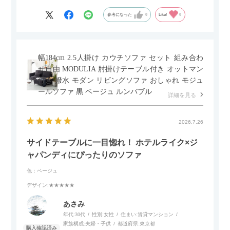
参考になった
0
Like!
0
幅184cm 2.5人掛け カウチソファ セット 組み合わ
せ自由 MODULIA 肘掛けテーブル付き オットマン
付き 撥水 モダン リビングソファ おしゃれ モジュ
ールソファ 黒 ベージュ ルンバブル
詳細を見る
2026.7.26
サイドテーブルに一目惚れ！ ホテルライク×ジ
ャパンディにぴったりのソファ
色：ベージュ
デザイン
:★★★★★
あさみ
年代:
30代
性別:
女性
住まい:
賃貸マンション
家族構成:
夫婦・子供
都道府県:
東京都