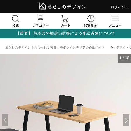
ログイン＞
検索
閲覧履歴
カテゴリー
カート
メニュー
【重要】 熊本県の地震の影響による配送遅延について
暮らしのデザイン｜おしゃれな家具・モダンインテリアの通販サイト
デスク・
1
/
18