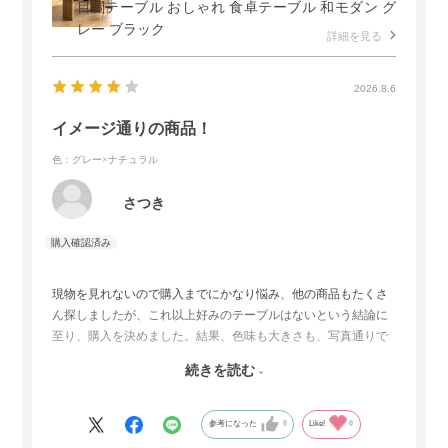
目調テーブル おしゃれ 食卓テーブル 和モダン グ
レー ブラック
詳細を見る
2026.8.6
イメージ通りの商品！
色：グレー×ナチュラル
さつき
現物を見れないので購入までにかなり悩み、他の商品もたくさ
ん探しましたが、これ以上好みのテーブルはないという結論に
至り、購入を決めました。結果、色味も大きさも、写真通りで
した。とても満足です！
続きを読む
セラミック天板が思った以上に滑りが良く、汚れも拭きやすい
ですがお皿もよく滑り…使い慣れるまでは少し気を付けなくて
はいけないかもしれません。天板が冷たいので冬にどうなるの
参考になった
0
Like!
0
かなというのも気になります。