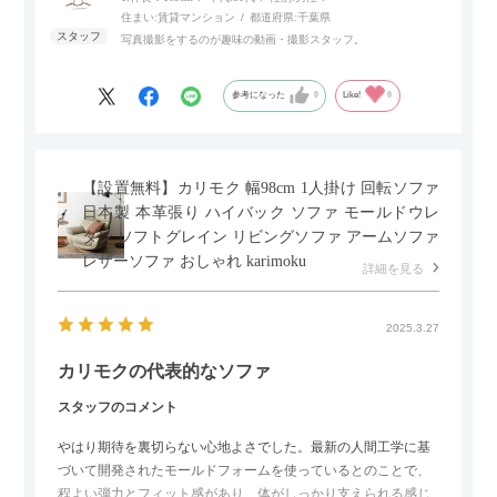
住まい:
賃貸マンション
都道府県:
千葉県
写真撮影をするのが趣味の動画・撮影スタッフ。
参考になった
0
Like!
0
【設置無料】カリモク 幅98cm 1人掛け 回転ソファ
日本製 本革張り ハイバック ソファ モールドウレ
タン ソフトグレイン リビングソファ アームソファ
レザーソファ おしゃれ karimoku
詳細を見る
2025.3.27
カリモクの代表的なソファ
スタッフのコメント
やはり期待を裏切らない心地よさでした。最新の人間工学に基
づいて開発されたモールドフォームを使っているとのことで、
程よい弾力とフィット感があり、体がしっかり支えられる感じ