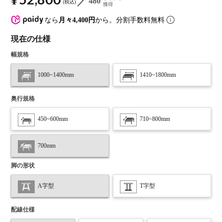
¥
480
税込
獲得
なら
月々4,400円
から。分割手数料無料
現在の仕様
幅規格
1000~1400mm
1410~1800mm
奥行規格
450~600mm
710~800mm
700mm
脚の形状
A字型
T字型
配線仕様