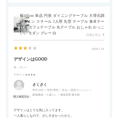
幅105cm 単品 円形 ダイニングテーブル 大理石調
メラミン スチール 2人用 丸型 テーブル 食卓テー
ブル カフェテーブル 丸テーブル おしゃれ かっこ
いい モダン グレー 白
詳細を見る
2026.7.31
デザインはGOOD
色：グレー
デザイン
:★★★★
さくさく
年代:
20代
性別:
男性
住まい:
賃貸マンション
家族構成:
一人暮らし
都道府県:
東京都
デザインはとても気に入ってます。
一人暮らしなので、少し大きかったかと。