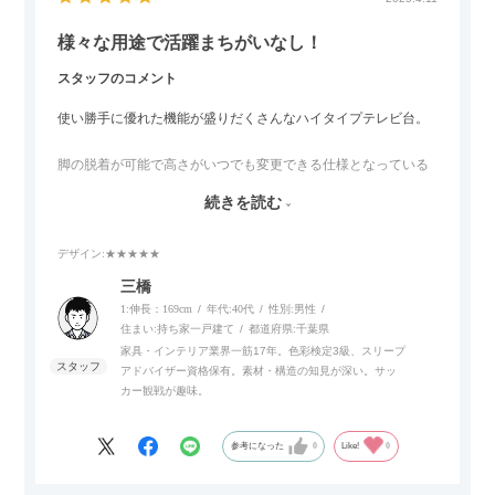
様々な用途で活躍まちがいなし！
スタッフのコメント
使い勝手に優れた機能が盛りだくさんなハイタイプテレビ台。
脚の脱着が可能で高さがいつでも変更できる仕様となっている
ので、リビングダイニングからベッドルームまで多目的な場面
続きを読む
でご使用いただけます。
デザイン
:★★★★★
また、補助テーブルとして使用可能なスライドテーブルや収納
内部にもプリンターなどが置けるスライド棚板がついているの
三橋
でテレビ台以外にもオフィスなどでの収納家具やリビングでの
1:伸長：169cm
年代:
40代
性別:
男性
サイドボードとして多目的な用途に対応しています。
住まい:
持ち家一戸建て
都道府県:
千葉県
家具・インテリア業界一筋17年。色彩検定3級、スリープ
アドバイザー資格保有。素材・構造の知見が深い。サッ
また、扉は横方向へのスライド式となっているので開閉時のス
カー観戦が趣味。
ペースを最小限に抑えられ、省スペースでご利用いただけるの
もポイントです！
参考になった
0
Like!
0