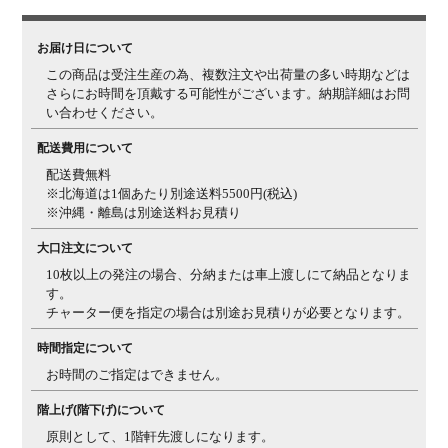
備考
オーダー商品により、商品のイメージが違った、サイズ
が合わなかったなど、お客様都合での返品・交換はでき
かねます。
お届け日について
この商品は受注生産の為、複数注文や出荷量の多い時期などは
■天然木の性
■詳細■ ※サムネイルも併せてご確認ください。
さらにお時間を頂戴する可能性がございます。納期詳細はお問
質について■
い合わせください。
木目柄・色み
天然木ゆえに、一つとして同じ柄がないため、天板の色
について
配送費用について
み、明るさ、節の見え方などのご指定はできません。ま
た、複数注文の場合、同じ樹種でも見え方にばらつきは
配送費無料
ございます。天然木特有の個体差をお愉しみください。
※北海道は1個あたり別途送料5500円(税込)
※沖縄・離島は別途送料お見積り
質感について
天板にはウレタン塗装を施しておりますが(裏面は捨て
塗り)、樹種の違いや個体差によって、ざらつき感を感
大口注文について
じる場合がございます。天然木特有の質感としてご理解
10枚以上の発注の場合、分納または車上渡しにて納品となりま
ください。
す。
チャーター便を指定の場合は別途お見積りが必要となります。
三方向使用・
天板は三方向使用になっているため、裏面には凹凸感の
節について
ある節も入る場合がございます。
時間指定について
お時間のご指定はできません。
反りについ
天然木の天板は一般的に、夏場など多湿環境では反りが
て・ヒビ割れ
発生しやすく、秋・冬場の低温乾燥の環境では、ヒビが
階上げ(階下げ)について
について
入りやすくなります。湿度等（乾燥状況など）によりヒ
原則として、1階軒先渡しになります。
ビや反りの現象が起こる場合があることを、天然素材の