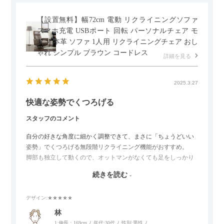
【設置無料】幅72cm 電動 リクライニングソファ
スマホ充電 USBポート 回転 パーソナルチェア モ
ダン 本革 ソファ 1人用 リクライニングチェア おし
ゃれ シンプル ブラウン コードレス
詳細を見る
2025.3.27
快適な姿勢でくつろげる
スタッフのコメント
自分の好きな角度に細かく調整できて、まさに「ちょうどいい
姿勢」でくつろげる無段階リクライニング機能がおすすめ。
脚部も独立して動くので、オットマンがなくても足をしっかり
伸ばせたり、スイッチ部分にはUSBポートもついているので、
続きを読む
スマホやタブレットを充電しながらリラックスできるのが嬉し
いポイント。
デザイン
:★★★★★
個人的にはコードレス＆充電式なので、コンセントの場所を気
林
にせず、好きな場所に置けるのが画期的に感じました。
1:伸長：169cm
年代:
30代
性別:
男性