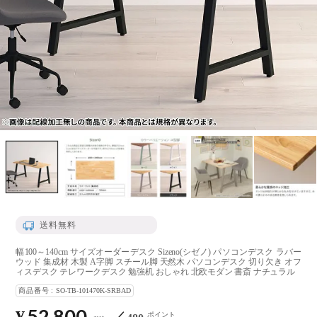
送料無料
幅100～140cm サイズオーダーデスク Sizeno(シゼノ) パソコンデスク ラバー
ウッド 集成材 木製 A字脚 スチール脚 天然木 パソコンデスク 切り欠き オフ
ィスデスク テレワークデスク 勉強机 おしゃれ 北欧モダン 書斎 ナチュラル
商品番号
SO-TB-101470K-SRBAD
52,800
ポイント