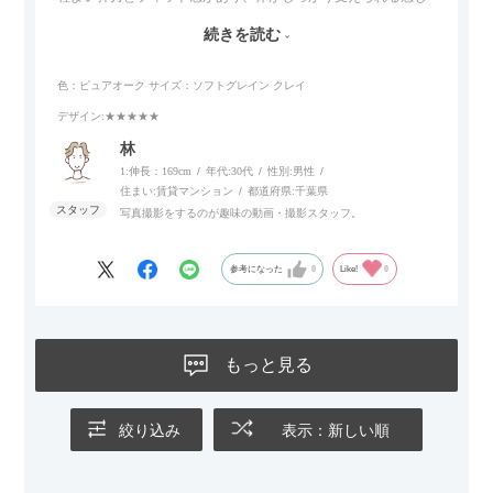
がします。長時間座っていても疲れにくいので、リビングでの
続きを読む
リラックスタイムによさそうでした。回転タイプなので、個人
的には狭いスペースでも立ち上がりがしやすい点が良かったで
色：ピュアオーク
サイズ：ソフトグレイン クレイ
す。
デザイン
:★★★★★
林
1:伸長：169cm
年代:
30代
性別:
男性
住まい:
賃貸マンション
都道府県:
千葉県
写真撮影をするのが趣味の動画・撮影スタッフ。
参考になった
0
Like!
0
もっと見る
絞り込み
表示：新しい順