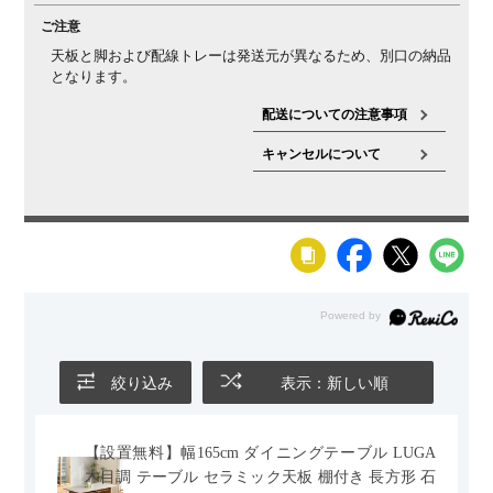
特性としてご理解ください。また、複数を並べて使う場
ご注意
合でも、反りの影響で多少の段差が生じる場合があるこ
天板と脚および配線トレーは発送元が異なるため、別口の納品
とをご理解ください。
となります。
配送についての注意事項
キャンセルについて
絞り込み
表示：新しい順
【設置無料】幅165cm ダイニングテーブル LUGA
木目調 テーブル セラミック天板 棚付き 長方形 石