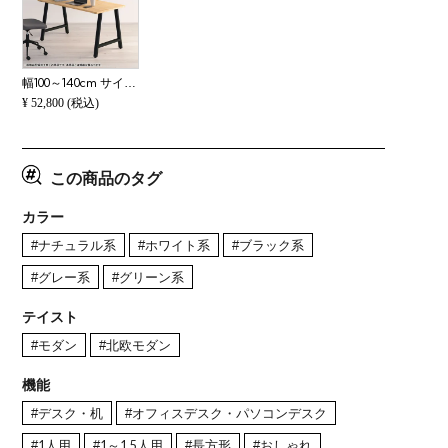
幅100～140cm サイズオーダーデスク Sizeno(シゼノ) パソコンデスク ラバーウッド 集成材 木製 A字脚 スチール脚 天然木 パソコンデスク 切り欠き オフィスデスク テレワークデスク 勉強机 おしゃれ 北欧モダン 書斎
¥
52,800
(税込)
この商品のタグ
カラー
#ナチュラル系
#ホワイト系
#ブラック系
#グレー系
#グリーン系
テイスト
#モダン
#北欧モダン
機能
#デスク・机
#オフィスデスク・パソコンデスク
#1人用
#1～1.5人用
#長方形
#おしゃれ