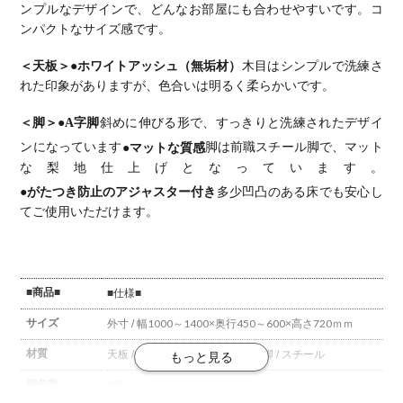
テレワーク
スク テレワ
スク テレワ
スク テレワ
スク テレワ
ンプルなデザインで、どんなお部屋にも合わせやすいです。
コ
デスク 勉強
ークデスク
ークデスク
ークデスク
ークデスク
ンパクトなサイズ感です。
机 おしゃれ
勉強机 おし
勉強机 おし
勉強机 おし
勉強机 おし
北欧モダン
ゃれ 北欧モ
ゃれ 北欧モ
ゃれ ウッデ
ゃれ ウッデ
書斎 ナチュ
ダン 書斎
ダン 書斎
ィモダン 書
ィモダン 書
＜天板＞
●ホワイトアッシュ（無垢材）
木目はシンプルで洗練さ
ラル
ナチュラル
ナチュラル
斎 ダークブ
斎 ダークブ
ラウン
ラウン
れた印象がありますが、色合いは明るく柔らかいです。
＜脚＞
●A字脚
斜めに伸びる形で、すっきりと洗練されたデザイ
ンになっています
●マットな質感
脚は前職スチール脚で、マット
な梨地仕上げとなっています。
●がたつき防止のアジャスター付き
多少凹凸のある床でも安心し
てご使用いただけます。
■商品■
■仕様■
サイズ
外寸 / 幅1000～1400×奥行450～600×高さ720ｍｍ
材質
天板 / ホワイトアッシュ(無垢材)
脚 / スチール
梱包数
3箱