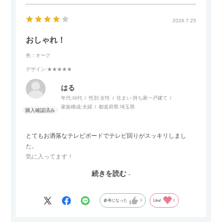
カラーはベージュとグレージュの中間のような絶妙な色味で、
わが家のホテルライク×ジャパンディのインテリアにも自然にな
2026.7.25
じみました。
おしゃれ！
子どもがいるので、撥水加工で汚れに強い生地なのもとても助
色：オーク
かっています。気兼ねなく使える安心感があります。
デザイン
:★★★★★
また、カウチのように足を伸ばしてくつろげるスタイルが理想
はる
だったので、それが叶って大満足です。オットマンは自由に動
年代:
60代
性別:
女性
住まい:
持ち家一戸建て
かせるため、普段はカウチとして使い、来客時には離してスツ
家族構成:
夫婦
都道府県:
埼玉県
ールとして使えるなど、使い勝手の良さも魅力だと感じていま
す。
とてもお洒落なテレビボードでテレビ回りがスッキリしまし
た。
気に入ってます！
ただひとつ残念だったのは
続きを読む
Blu-rayレコーダーをボードの扉にしまったところリモコンが閉
めたままでは反応してくれませんでした
なので星4つにします
参考になった
0
Like!
0