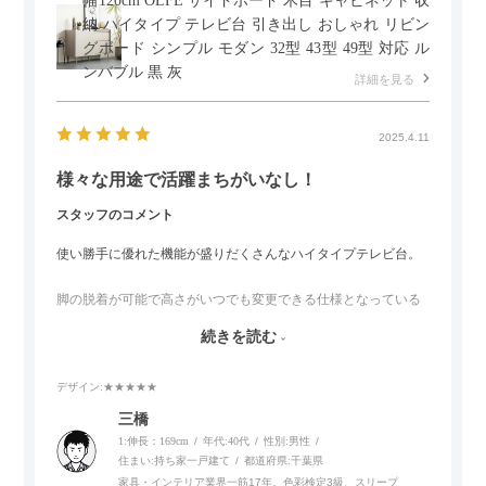
幅120cm OLFE サイドボード 木目 キャビネット 収
納 ハイタイプ テレビ台 引き出し おしゃれ リビン
グボード シンプル モダン 32型 43型 49型 対応 ル
ンバブル 黒 灰
詳細を見る
2025.4.11
様々な用途で活躍まちがいなし！
スタッフのコメント
使い勝手に優れた機能が盛りだくさんなハイタイプテレビ台。
脚の脱着が可能で高さがいつでも変更できる仕様となっている
ので、リビングダイニングからベッドルームまで多目的な場面
続きを読む
でご使用いただけます。
デザイン
:★★★★★
また、補助テーブルとして使用可能なスライドテーブルや収納
内部にもプリンターなどが置けるスライド棚板がついているの
三橋
でテレビ台以外にもオフィスなどでの収納家具やリビングでの
1:伸長：169cm
年代:
40代
性別:
男性
サイドボードとして多目的な用途に対応しています。
住まい:
持ち家一戸建て
都道府県:
千葉県
家具・インテリア業界一筋17年。色彩検定3級、スリープ