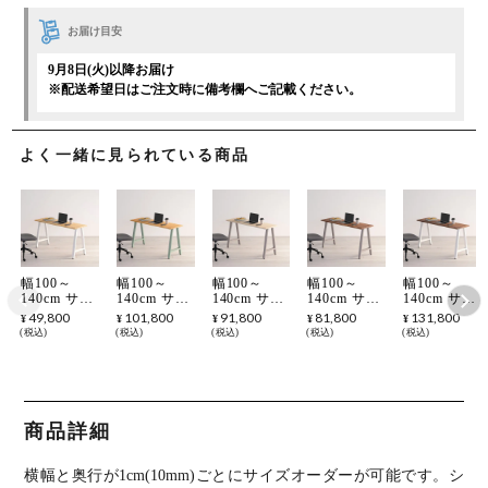
お届け目安
9月8日(火)以降お届け
※配送希望日はご注文時に備考欄へご記載ください。
よく一緒に見られている商品
幅100～
幅100～
幅100～
幅100～
幅100～
140cm サイ
140cm サイ
140cm サイ
140cm サイ
140cm サイ
ズオーダー
ズオーダー
ズオーダー
ズオーダー
ズオーダー
49,800
101,800
91,800
81,800
131,800
¥
¥
¥
¥
¥
デスク
デスク
デスク
デスク
デスク
税込
税込
税込
税込
税込
Sizeno(シゼ
Sizeno(シゼ
Sizeno(シゼ
Sizeno(シゼ
Sizeno(シゼ
ノ) パソコ
ノ) パソコ
ノ) パソコ
ノ) パソコ
ノ) パソコ
ンデスク ラ
ンデスク ブ
ンデスク ハ
ンデスク ウ
ンデスク ウ
バーウッド
ラックチェ
ードメープ
ォールナッ
ォールナッ
集成材 木製
リー 無垢材
ル 無垢材
ト 集成材
ト 無垢材
A字脚 スチ
木製 A字脚
木製 A字脚
木製 A字脚
木製 A字脚
商品詳細
ール脚 天然
スチール脚
スチール脚
スチール脚
スチール脚
木 パソコン
天然木 パソ
天然木 パソ
天然木 パソ
天然木 パソ
デスク オフ
コンデスク
コンデスク
コンデスク
コンデスク
横幅と奥行が1cm(10mm)ごとにサイズオーダーが可能です。
シ
ィスデスク
オフィスデ
オフィスデ
オフィスデ
オフィスデ