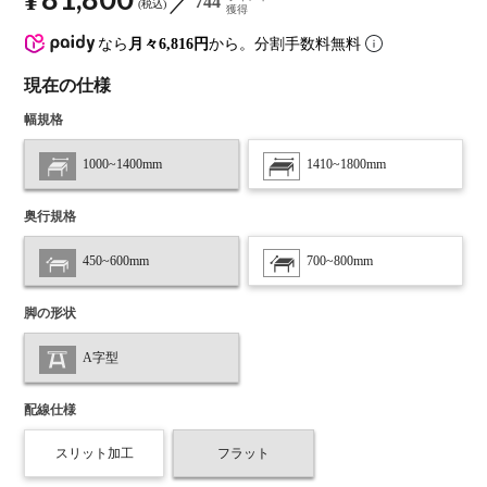
¥
744
税込
獲得
なら
月々6,816円
から。分割手数料無料
現在の仕様
幅規格
1000~1400mm
1410~1800mm
奥行規格
450~600mm
700~800mm
脚の形状
A字型
配線仕様
スリット加工
フラット