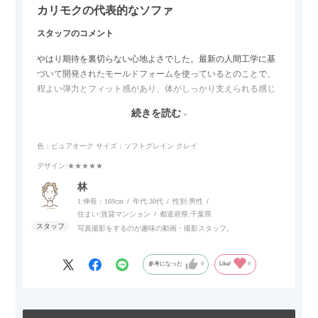
カリモクの代表的なソファ
スタッフのコメント
やはり期待を裏切らない心地よさでした。最新の人間工学に基
づいて開発されたモールドフォームを使っているとのことで、
程よい弾力とフィット感があり、体がしっかり支えられる感じ
がします。長時間座っていても疲れにくいので、リビングでの
続きを読む
リラックスタイムによさそうでした。回転タイプなので、個人
的には狭いスペースでも立ち上がりがしやすい点が良かったで
色：ピュアオーク
サイズ：ソフトグレイン クレイ
す。
デザイン
:★★★★★
林
1:伸長：169cm
年代:
30代
性別:
男性
住まい:
賃貸マンション
都道府県:
千葉県
写真撮影をするのが趣味の動画・撮影スタッフ。
参考になった
0
Like!
0