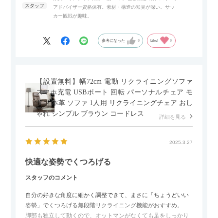
アドバイザー資格保有。素材・構造の知見が深い。サッ
また、扉は横方向へのスライド式となっているので開閉時のス
カー観戦が趣味。
ペースを最小限に抑えられ、省スペースでご利用いただけるの
もポイントです！
参考になった
0
Like!
0
【設置無料】幅72cm 電動 リクライニングソファ
スマホ充電 USBポート 回転 パーソナルチェア モ
ダン 本革 ソファ 1人用 リクライニングチェア おし
ゃれ シンプル ブラウン コードレス
詳細を見る
2025.3.27
快適な姿勢でくつろげる
スタッフのコメント
自分の好きな角度に細かく調整できて、まさに「ちょうどいい
姿勢」でくつろげる無段階リクライニング機能がおすすめ。
脚部も独立して動くので、オットマンがなくても足をしっかり