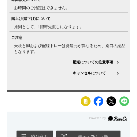
お時間のご指定はできません。
反りについ
天然木の天板は一般的に、夏場など多湿環境では反りが
て・ヒビ割れ
発生しやすく、秋・冬場の低温乾燥の環境では、ヒビが
階上げ(階下げ)について
について
入りやすくなります。湿度等（乾燥状況など）によりヒ
原則として、1階軒先渡しになります。
ビや反りの現象が起こる場合があることを、天然素材の
特性としてご理解ください。また、複数を並べて使う場
ご注意
合でも、反りの影響で多少の段差が生じる場合があるこ
天板と脚および配線トレーは発送元が異なるため、別口の納品
とをご理解ください。
となります。
配送についての注意事項
キャンセルについて
絞り込み
表示：新しい順