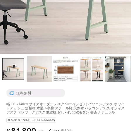
送料無料
幅100～140cm サイズオーダーデスク Sizeno(シゼノ) パソコンデスク ホワイ
トアッシュ 無垢材 木製 A字脚 スチール脚 天然木 パソコンデスク オフィス
デスク テレワークデスク 勉強机 おしゃれ 北欧モダン 書斎 ナチュラル
商品番号
SO-TB-101446N-MWAAS
81,800
ポイント