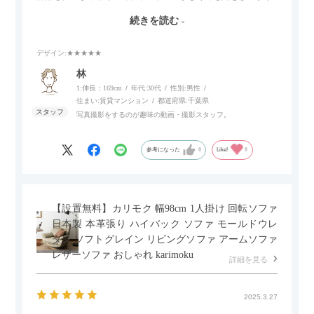
伸ばせたり、スイッチ部分にはUSBポートもついているので、
続きを読む
スマホやタブレットを充電しながらリラックスできるのが嬉し
いポイント。
デザイン
:★★★★★
個人的にはコードレス＆充電式なので、コンセントの場所を気
林
にせず、好きな場所に置けるのが画期的に感じました。
1:伸長：169cm
年代:
30代
性別:
男性
住まい:
賃貸マンション
都道府県:
千葉県
写真撮影をするのが趣味の動画・撮影スタッフ。
参考になった
0
Like!
0
【設置無料】カリモク 幅98cm 1人掛け 回転ソファ
日本製 本革張り ハイバック ソファ モールドウレ
タン ソフトグレイン リビングソファ アームソファ
レザーソファ おしゃれ karimoku
詳細を見る
2025.3.27