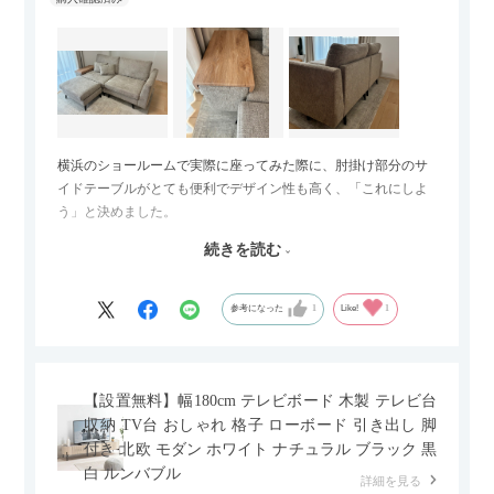
横浜のショールームで実際に座ってみた際に、肘掛け部分のサ
イドテーブルがとても便利でデザイン性も高く、「これにしよ
う」と決めました。
続きを読む
サイズは2.5人掛けですが、幅184cmとコンパクトなので圧迫感
がなく、わが家にはちょうど良いサイズ感でした。200cmのラ
グとのバランスもぴったりで、リビング全体がすっきり見えま
参考になった
1
Like!
1
す。
黒いスチール脚のおかげで抜け感があり、見た目が重たくなら
ないのもお気に入りのポイントです。さらに、わが家はソファ
【設置無料】幅180cm テレビボード 木製 テレビ台
の後ろ側を通ることも多い間取りなので、背面まできれいに仕
収納 TV台 おしゃれ 格子 ローボード 引き出し 脚
上げられているデザインも気に入っています。どの角度から見
付き 北欧 モダン ホワイト ナチュラル ブラック 黒
ても美しく、空間の印象を損ないません。
白 ルンバブル
詳細を見る