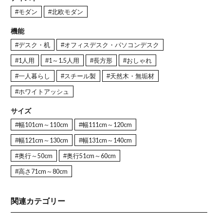
#モダン
#北欧モダン
機能
#デスク・机
#オフィスデスク・パソコンデスク
#1人用
#1～1.5人用
#長方形
#おしゃれ
#一人暮らし
#スチール製
#天然木・無垢材
#ホワイトアッシュ
サイズ
#幅101cm～110cm
#幅111cm～120cm
#幅121cm～130cm
#幅131cm～140cm
#奥行～50cm
#奥行51cm～60cm
#高さ71cm～80cm
関連カテゴリー