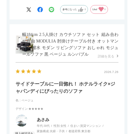
参考になった
0
Like!
0
幅184cm 2.5人掛け カウチソファ セット 組み合わ
せ自由 MODULIA 肘掛けテーブル付き オットマン
付き 撥水 モダン リビングソファ おしゃれ モジュ
ールソファ 黒 ベージュ ルンバブル
詳細を見る
2026.7.26
サイドテーブルに一目惚れ！ ホテルライク×ジ
ャパンディにぴったりのソファ
色：ベージュ
デザイン
:★★★★★
あさみ
年代:
30代
性別:
女性
住まい:
賃貸マンション
家族構成:
夫婦・子供
都道府県:
東京都