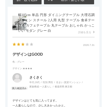
幅105cm 単品 円形 ダイニングテーブル 大理石調
メラミン スチール 2人用 丸型 テーブル 食卓テー
ブル カフェテーブル 丸テーブル おしゃれ かっこ
いい モダン グレー 白
詳細を見る
2026.7.31
デザインはGOOD
色：グレー
デザイン
:★★★★
さくさく
年代:
20代
性別:
男性
住まい:
賃貸マンション
家族構成:
一人暮らし
都道府県:
東京都
デザインはとても気に入ってます。
一人暮らしなので、少し大きかったかと。