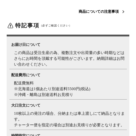
梱包サイズ
梱包1 / 幅1425×奥行820×高さ40mm
梱包2 / 幅770×奥
行800×高さ200mm
梱包3 / 幅300×奥行120×高さ40mm
商品についての注意事項
組立について
お客様組立の商品です。
特記事項
（必ずご確認ください）
備考
オーダー商品により、商品のイメージが違った、サイズ
が合わなかったなど、お客様都合での返品・交換はでき
かねます。
お届け日について
この商品は受注生産の為、複数注文や出荷量の多い時期などは
■天然木の性
■詳細■ ※サムネイルも併せてご確認ください。
さらにお時間を頂戴する可能性がございます。納期詳細はお問
質について■
い合わせください。
木目柄・色み
天然木ゆえに、一つとして同じ柄がないため、天板の色
について
配送費用について
み、明るさ、節の見え方などのご指定はできません。ま
た、複数注文の場合、同じ樹種でも見え方にばらつきは
配送費無料
ございます。天然木特有の個体差をお愉しみください。
※北海道は1個あたり別途送料5500円(税込)
※沖縄・離島は別途送料お見積り
質感について
天板にはウレタン塗装を施しておりますが(裏面は捨て
塗り)、樹種の違いや個体差によって、ざらつき感を感
大口注文について
じる場合がございます。天然木特有の質感としてご理解
10枚以上の発注の場合、分納または車上渡しにて納品となりま
ください。
す。
チャーター便を指定の場合は別途お見積りが必要となります。
三方向使用・
天板は三方向使用になっているため、裏面には凹凸感の
節について
ある節も入る場合がございます。
時間指定について