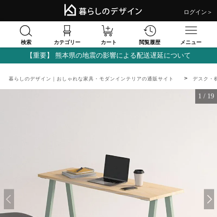
ログイン＞
検索
閲覧履歴
カテゴリー
カート
メニュー
【重要】 熊本県の地震の影響による配送遅延について
暮らしのデザイン｜おしゃれな家具・モダンインテリアの通販サイト
デスク・
1
/
19