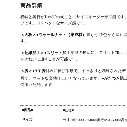
ク ブラックチ
ク ハードメー
ク ウォールナ
ク 
商品詳細
ェリー 無垢材
プル 無垢材 木
ット 無垢材 木
ーク
木製 A字脚 ス
製 A字脚 スチ
製 A字脚 スチ
製 A
チール脚 天然
ール脚 天然木
ール脚 天然木
ール
横幅と奥行が1cm(10mm)ごとにサイズオーダーが可能です
木 パソコンデ
パソコンデス
パソコンデス
パソ
いです。
コンパクトなサイズ感です。
スク 切り欠き
ク 切り欠き オ
ク 切り欠き オ
ク 
オフィスデス
フィスデスク
フィスデスク
フィ
＜天板＞
●ウォールナット（集成材）
豊かな茶色から深い
ク テレワーク
テレワークデ
テレワークデ
テレ
す。
デスク 勉強机
スク 勉強机 お
スク 勉強机 お
スク
おしゃれ 北欧
しゃれ 北欧モ
しゃれ ウッデ
しゃ
モダン 書斎 ナ
ダン 書斎 ナチ
ィモダン 書斎
ィモ
＜配線加工＞
●スリット加工
奥側の長辺に、スリット加工
チュラル
ュラル
ダークブラウ
ブラ
をきれいに通すことが可能です。
ン
＜脚＞
●A字脚
斜めに伸びる形で、すっきりと洗練されたデ
脚で、マットな梨地仕上げとなっています。
●がたつき防
使用いただけます。
■商品■
■仕様■
サイズ
外寸 / 幅1000～1400×奥行450～600×高