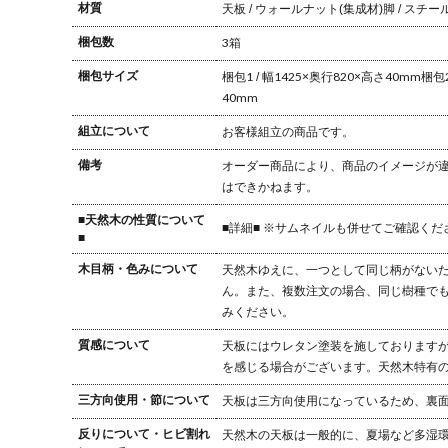
材質
天板 / ウォールナット(集成材)
脚 / スチー
梱包数
3箱
梱包サイズ
梱包1 / 幅1425×奥行820×高さ40mm
梱包2
40mm
組立について
お客様組立の商品です。
備考
オーダー商品により、商品のイメージが
はできかねます。
■天然木の性質について
■詳細■ ※サムネイルも併せてご確認くだ
■
木目柄・色みについて
天然木ゆえに、一つとして同じ柄がない
ん。また、複数注文の場合、同じ樹種で
みください。
質感について
天板にはウレタン塗装を施しておりますが
を感じる場合がございます。天然木特有
三方向使用・節について
天板は三方向使用になっているため、裏
反りについて・ヒビ割れ
天然木の天板は一般的に、夏場など多湿