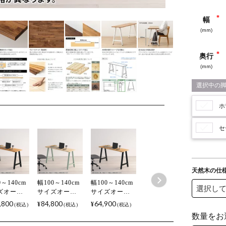
幅
奥行
ホ
セ
天然木の仕
0～140cm
幅100～140cm
幅100～140cm
ズオーダ
サイズオーダ
サイズオーダ
スク
ーデスク
ーデスク
,800
84,800
64,900
¥
¥
税込
税込
税込
no(シゼノ)
Sizeno(シゼノ)
Sizeno(シゼノ)
コンデス
パソコンデス
パソコンデス