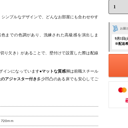
ホワイトオ
ク ホワイトア
ク タモ 集成材
 無垢材 木
ッシュ 無垢材
木製 A字脚 ス
字脚 スチ
木製 A字脚 ス
チール脚 天然
脚 天然木
チール脚 天然
木 パソコンデ
。
シンプルなデザインで、どんなお部屋にも合わせやす
コンデス
木 パソコンデ
スク 切り欠き
切り欠き オ
スク 切り欠き
オフィスデス
お届
スデスク
オフィスデス
ク テレワーク
黒色までの色調があり、洗練された高級感を演出しま
ワークデ
ク テレワーク
デスク 勉強机
9月1日
 勉強机 お
デスク 勉強机
おしゃれ ウッ
※配送
れ ウッデ
おしゃれ 北欧
ディモダン 書
ダン 書斎
モダン 書斎 ナ
斎 ブラウン
（切り欠き）があることで、壁付けで設置した際は配線
ウン
チュラル
ザインになっています
●マットな質感
脚は前職スチール
止のアジャスター付き
多少凹凸のある床でも安心してご
さ720ｍｍ