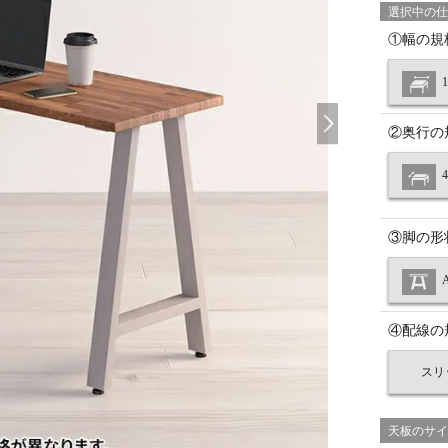
選択中の仕
①幅の規
②奥行の
③脚の形
④配線の
スリ
天板のサイ