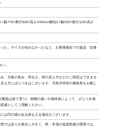
ル
 / 幅770×奥行800×高さ200mm
梱包3 / 幅300×奥行120×高さ
違った、サイズが合わなかったなど、お客様都合での返品・交換
さい。
ため、天板の色み、明るさ、節の見え方などのご指定はできませ
も見え方にばらつきはございます。天然木特有の個体差をお愉し
(裏面は捨て塗り)、樹種の違いや個体差によって、ざらつき感
の質感としてご理解ください。
面には凹凸感のある節も入る場合がございます。
環境では反りが発生しやすく、秋・冬場の低温乾燥の環境では、