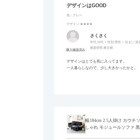
デザインはGOOD
色：グレー
デザイン
:★★★★
さくさく
年代:
20代
性別:
男性
住まい:
賃
都道府県:
東京都
デザインはとても気に入ってます。
一人暮らしなので、少し大きかったかと。
幅184cm 2.5人掛け カ
しゃれ モジュールソファ 黒