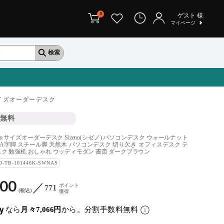
0
ゲスト
様
マイページ
イズオーダーデスク
無料
0cm サイズオーダーデスク Sizeno(シゼノ) パソコンデスク ウォールナット
 A字脚 スチール脚 天然木 パソコンデスク 切り欠き オフィスデスク テ
ク 勉強机 おしゃれ ウッディモダン 書斎 ダークブラウン
O-TB-101446K-SWNAS
800
ポイント
771
税込
獲得
なら
月々7,066円
から。分割手数料無料