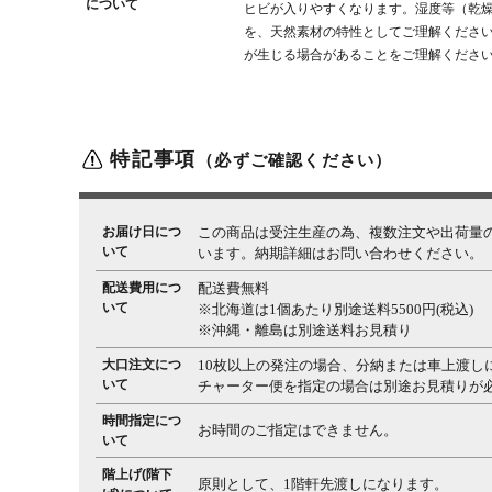
について
ヒビが入りやすくなります。湿度等（乾
を、天然素材の特性としてご理解くださ
が生じる場合があることをご理解くださ
特記事項
（必ずご確認ください）
お届け日につ
この商品は受注生産の為、複数注文や出荷量
いて
います。納期詳細はお問い合わせください。
配送費用につ
配送費無料
いて
※北海道は1個あたり別途送料5500円(税込)
※沖縄・離島は別途送料お見積り
大口注文につ
10枚以上の発注の場合、分納または車上渡し
いて
チャーター便を指定の場合は別途お見積りが
時間指定につ
お時間のご指定はできません。
いて
階上げ(階下
原則として、1階軒先渡しになります。