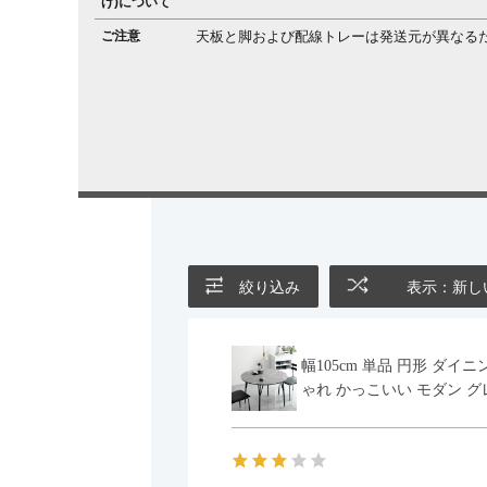
げ)について
ご注意
天板と脚および配線トレーは発送元が異なる
絞り込み
表示：新し
幅105cm 単品 円形 ダ
ゃれ かっこいい モダン グ