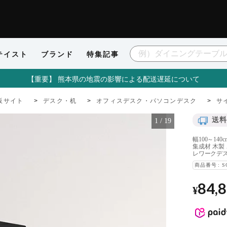
テイスト
ブランド
特集記事
【重要】 熊本県の地震の影響による配送遅延について
販サイト
デスク・机
オフィスデスク・パソコンデスク
サ
送料
1
/
19
幅100～14
集成材 木製
レワークデス
商品番号
S
84,
¥