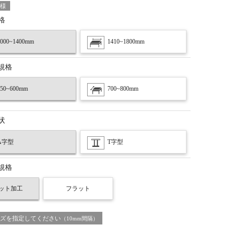
様
格
1000~1400mm
1410~1800mm
規格
450~600mm
700~800mm
状
A字型
T字型
規格
ット加工
フラット
ズを指定してください
（10mm間隔）