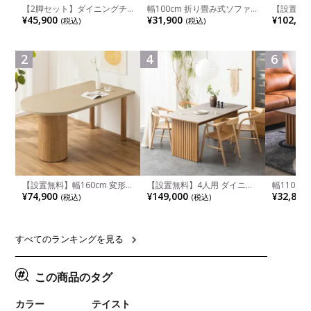
【2脚セット】ダイニングチ
幅100cm 折り畳み式ソファ
【設置無料
ェア 木製 LUGA 肘付き チェ
ベッド コンパクト リクライ
チンカウ
¥45,900
¥31,900
¥102,00
(税込)
(税込)
ア 天然木 リビング椅子 板座
ニング カウチスタイル 省ス
板 引き出
食卓椅子 おしゃれ ウッドチ
ペース ファブリック
箱スペース
ェア アッシュ 和モダン ナチ
ンジ台 キ
ュラル ブラウン 完成品
れ ウッデ
2
4
6
ル グレー
【設置無料】幅160cm 変形
【設置無料】4人用 ダイニン
幅110cm
半円 ダイニングテーブル モ
グテーブルセット 5点 LUGA
木目調 リ
¥74,900
¥149,000
¥32,800
(税込)
(税込)
ルタル風 LENAS コンクリー
セラミックテーブル おしゃれ
付き 長方
ト調 木脚 北欧モダン テーブ
ダイニングチェア 和モダン
ブル おし
ル 4人 食卓テーブル おしゃれ
ナチュラル ブラウン(幅
ブル 格子
ナチュラルモダン 韓国インテ
165cm 食卓テーブル×1 食卓
レー ナチ
リア風 グレージュ
椅子×4)
すべてのランキングを見る
この商品のタグ
カラー
テイスト