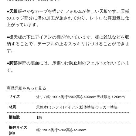
●天板
緩やかなカーブを描いたフォルムが美しい天板です。
天板
のエッジ部分に溝の加工が施されており、レトロな雰囲気に仕
上がっています。
●棚
天板の下にアイアンの棚が付いています。
棚に雑誌などを収
納することで、テーブルの上をスッキリ片づけることができま
す。
●脚部
脚部の裏面には、床傷つけ防止用のフェルトが付いていま
す。
商品詳細をもっと見る
サイズ
外寸 / 幅1100×奥行550×高さ400mm
天板厚さ / 20mm
材質
天然木(ミンディ)
アイアン(粉体塗装)
ラッカー塗装
梱包数
1箱
梱包サイズ
幅1150×奥行570×高さ450mm
(約)