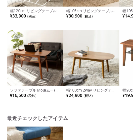
幅120cm リビングテーブル
幅105cm リビングテーブル
幅105c
木製 ウォールナット 無垢材
木製 ウォールナット 無垢材
木目調 メ
¥33,900
¥30,900
¥14,900
(税込)
(税込)
長方形 収納 棚付き ローテー
長方形 収納 棚付き ローテー
付き セン
ブル センターテーブル コー
ブル センターテーブル コー
ァテーブル
ヒーテーブル おしゃれ 北欧
ヒーテーブル おしゃれ 北欧
しゃれ ヴ
ナチュラル リビング
ナチュラル リビング
ェ風 リビ
ソファテーブル Mou(ムー) カ
幅100cm 2way リビングテー
幅90cm
フェテーブル 天然木 角丸デ
ブル トムテ 楕円 木製 天然木
ル アンテ
¥16,500
¥24,900
¥19,900
(税込)
(税込)
ザイン 幅1000×奥行500×高
2wayテーブル ローテーブル
ンディ 天
さ600mm
ハイテーブル おしゃれ シン
ーテーブ
プル 北欧 リビング ブラウン
リビング
ウォールナット
ジ風 リビ
最近チェックしたアイテム