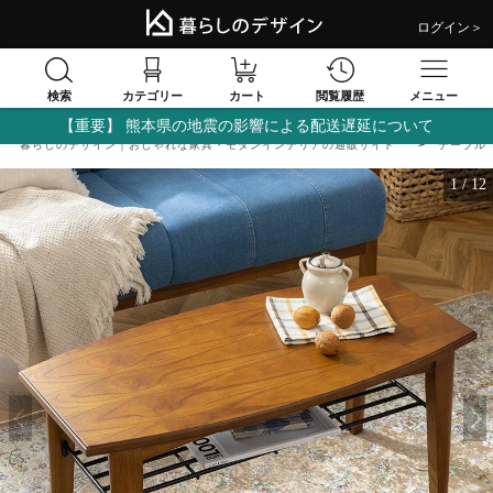
ログイン＞
検索
閲覧履歴
カテゴリー
カート
メニュー
【重要】 熊本県の地震の影響による配送遅延について
暮らしのデザイン｜おしゃれな家具・モダンインテリアの通販サイト
テーブル
1
/
12