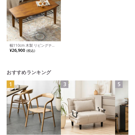
幅110cm 木製 リビングテー
ブル アンティーク風 棚付き
¥26,900
(税込)
ミンディ 天然木 ソファーテ
ーブル ウッドテーブル ロー
テーブル センターテーブル
ヴィンテージ風
おすすめランキング
1
3
5