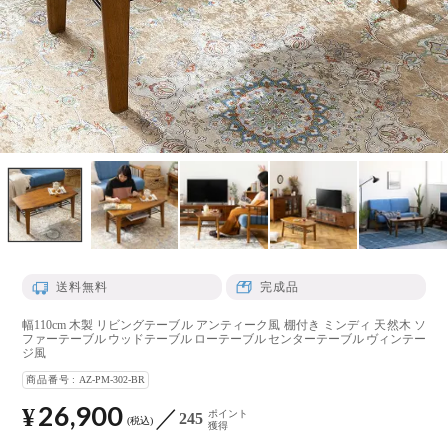
送料無料
完成品
幅110cm 木製 リビングテーブル アンティーク風 棚付き ミンディ 天然木 ソ
ファーテーブル ウッドテーブル ローテーブル センターテーブル ヴィンテー
ジ風
商品番号
AZ-PM-302-BR
26,900
¥
ポイント
245
税込
獲得