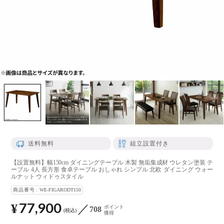
送料無料
組立設置付き
【設置無料】幅150cm ダイニングテーブル 木製 無垢集成材 ウレタン塗装 テ
ーブル 4人 長方形 食卓テーブル おしゃれ シンプル 北欧 ダイニング ウォー
ルナット ウィドゥスタイル
商品番号
WE-FIGARODT150
77,900
¥
ポイント
708
税込
獲得