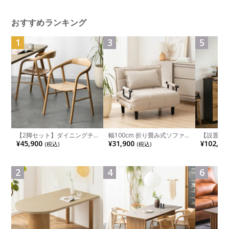
ゃれ シンプル 北欧 ダイニン
グ ウォールナット ウィドゥ
スタイル
おすすめランキング
1
3
5
【2脚セット】ダイニングチ
幅100cm 折り畳み式ソファ
【設置無料
ェア 木製 LUGA 肘付き チェ
ベッド コンパクト リクライ
チンカウ
¥45,900
¥31,900
¥102,00
(税込)
(税込)
ア 天然木 リビング椅子 板座
ニング カウチスタイル 省ス
板 引き出
食卓椅子 おしゃれ ウッドチ
ペース ファブリック
箱スペース
ェア アッシュ 和モダン ナチ
ンジ台 キ
ュラル ブラウン 完成品
れ ウッデ
2
4
6
ル グレー