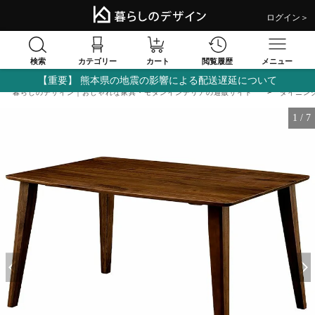
ログイン＞
検索
閲覧履歴
カテゴリー
カート
メニュー
【重要】 熊本県の地震の影響による配送遅延について
暮らしのデザイン｜おしゃれな家具・モダンインテリアの通販サイト
ダイニン
1
/
7