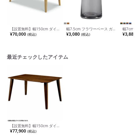
【設置無料】幅150cm ダイ
幅7.5cm フラワーベース ガラ
幅7cm 
ニングテーブル 木製 ウレタ
ス 花瓶 オブジェ 花器 インテ
ア ガラス
¥70,000
¥3,080
¥3,880
(税込)
(税込)
(
ン塗装 オーク材 無垢材 テー
リア フラワーポット テーパ
オブジェ 
ブル 4人 長方形 食卓テーブル
ード 花入れ おしゃれ ガラス
入れ おし
おしゃれ シンプル ナチュラ
ベース リビング 玄関 モダン
リビング 
ル 北欧 ダイニング ウィドゥ
ブラウン グレー 完成品
ン ブルー
スタイル
最近チェックしたアイテム
【設置無料】幅150cm ダイ
ニングテーブル 木製 無垢集
¥77,900
(税込)
成材 ウレタン塗装 テーブル 4
人 長方形 食卓テーブル おし