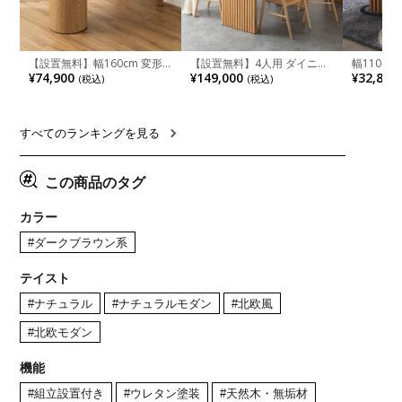
【設置無料】幅160cm 変形
【設置無料】4人用 ダイニン
幅110cm
半円 ダイニングテーブル モ
グテーブルセット 5点 LUGA
木目調 リ
¥74,900
¥149,000
¥32,800
(税込)
(税込)
ルタル風 LENAS コンクリー
セラミックテーブル おしゃれ
付き 長方
ト調 木脚 北欧モダン テーブ
ダイニングチェア 和モダン
ブル おし
ル 4人 食卓テーブル おしゃれ
ナチュラル ブラウン(幅
ブル 格子
ナチュラルモダン 韓国インテ
165cm 食卓テーブル×1 食卓
レー ナチ
リア風 グレージュ
椅子×4)
すべてのランキングを見る
この商品のタグ
カラー
#ダークブラウン系
テイスト
#ナチュラル
#ナチュラルモダン
#北欧風
#北欧モダン
機能
#組立設置付き
#ウレタン塗装
#天然木・無垢材