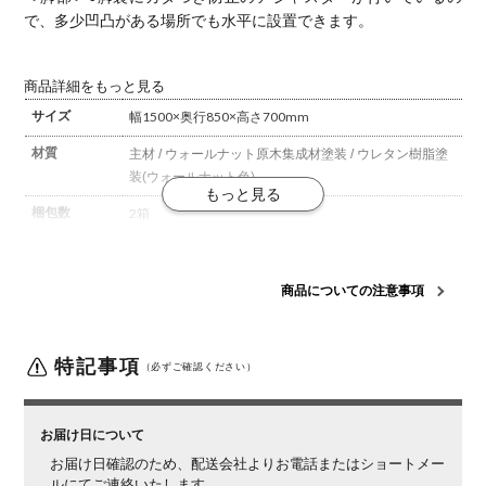
で、多少凹凸がある場所でも水平に設置できます。
商品詳細をもっと見る
サイズ
幅1500×奥行850×高さ700mm
材質
主材 / ウォールナット原木集成材
塗装 / ウレタン樹脂塗
装(ウォールナット色)
梱包数
2箱
梱包サイズ
梱包1 / 幅1540×奥行880×高さ65mm
梱包2 / 幅700×奥
行725×高さ100mm
商品についての注意事項
梱包重量
梱包1 / 26kg
梱包2 / 12kg
備考
塗料・接着剤 / エフフォースター(F☆☆☆☆)
アジャスタ
特記事項
（必ずご確認ください）
ー付き
ご注意
この商品は天然木を使用しているため、木目や節、色味
など1品ごとに個体差があります。
お届けする家具は、
お届け日について
商品ページの写真と異なる場合がございますので、予め
お届け日確認のため、配送会社よりお電話またはショートメー
ご了承ください。
ルにてご連絡いたします。