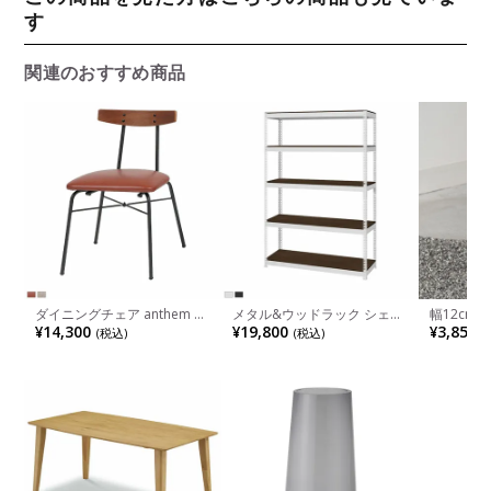
す
関連のおすすめ商品
ダイニングチェア anthem 肘
メタル&ウッドラック シェル
幅12cm
なし スチール脚 PVCレザー
フ5段 耐荷重150kg(棚板1枚
ラワーベー
¥14,300
¥19,800
¥3,850
(税込)
(税込)
(
合皮 椅子 食卓椅子 リビング
あたり30kg) 収納 幅1210×奥
ブジェ 花
椅子 デスクチェア おしゃれ
行410×高さ1800mm
おしゃれ 
シンプル ヴィンテージ風 ブ
ンテリア雑
ラウン ナチュラル
ン ブラッ