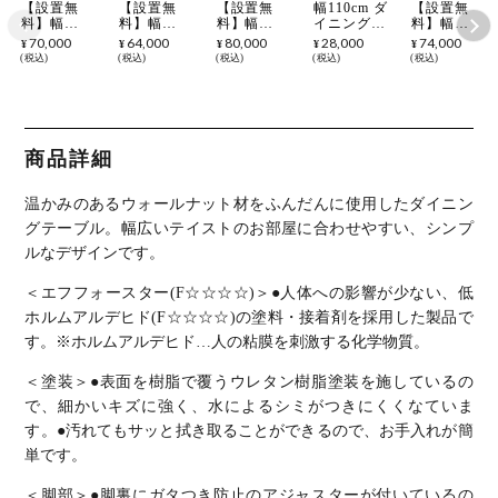
【設置無
【設置無
【設置無
幅110cm ダ
【設置無
料】幅
料】幅
料】幅
イニングベ
料】幅
150cm ダイ
135cm ダイ
170cm ダイ
ンチ 木製
135cm ダイ
70,000
64,000
80,000
28,000
74,000
¥
¥
¥
¥
¥
ニングテー
ニングテー
ニングテー
無垢 オーク
ニングテー
税込
税込
税込
税込
税込
ブル 木製
ブル 木製
ブル 木製
PVC l字 ベ
ブル 木製
ウレタン塗
ウレタン塗
ウレタン塗
ンチ 食卓椅
無垢集成材
装 オーク材
装 オーク材
装 オーク材
子 長椅子
ウレタン塗
無垢材 テー
無垢材 テー
無垢材 テー
食卓ベンチ
装 テーブル
ブル 4人 長
ブル 4人 長
ブル 6人 長
いす ダイニ
4人 長方形
方形 食卓テ
方形 食卓テ
方形 食卓テ
ング おしゃ
食卓テーブ
商品詳細
ーブル おし
ーブル おし
ーブル おし
れ 北欧 ナ
ル おしゃれ
ゃれ シンプ
ゃれ シンプ
ゃれ シンプ
チュラル ウ
シンプル 北
ル ナチュラ
ル ナチュラ
ル ナチュラ
ォールナッ
欧 ダイニン
温かみのあるウォールナット材をふんだんに使用したダイニン
ル 北欧 ダ
ル 北欧 ダ
ル 北欧 ダ
ト ウィドゥ
グ ウォール
イニング ウ
イニング ウ
イニング ウ
スタイル
ナット ウィ
グテーブル。
幅広いテイストのお部屋に合わせやすい、シンプ
ィドゥスタ
ィドゥスタ
ィドゥスタ
ドゥスタイ
ルなデザインです。
イル
イル
イル
ル
＜エフフォースター(F☆☆☆☆)＞
●人体への影響が少ない、低
ホルムアルデヒド(F☆☆☆☆)の塗料・接着剤を採用した製品で
す。
※ホルムアルデヒド…人の粘膜を刺激する化学物質。
＜塗装＞
●表面を樹脂で覆うウレタン樹脂塗装を施しているの
で、細かいキズに強く、水によるシミがつきにくくなていま
す。
●汚れてもサッと拭き取ることができるので、お手入れが簡
単です。
＜脚部＞
●脚裏にガタつき防止のアジャスターが付いているの