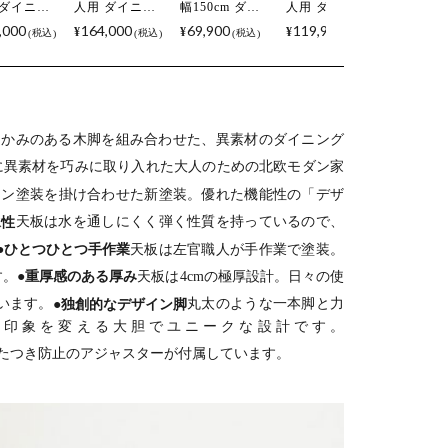
 ダイニン
人用 ダイニン
幅150cm ダイ
人用 ダイニン
人用 ダ
ーブルセ
グテーブルセ
ニングテーブ
グテーブルセ
グテーブ
,000
164,000
69,900
119,900
159,00
¥
¥
¥
¥
税込
税込
税込
税込
円形 5点
ット 変形 5点
ル モルタル風
ット 5点
ット 5点
AS モルタ
LENAS モルタ
LENAS コンク
LENAS ファブ
LENAS 
 コンクリ
ル風 コンクリ
リート調 木脚
リック ダイニ
ダイニン
調 丸テー
ート調 半円テ
北欧モダン テ
ングチェア モ
ェア モ
 北欧モダ
ーブル 北欧モ
ーブル 4人 食
ルタル風 コン
風 コン
板座 ダイニ
ダン 板座 ダイ
卓テーブル お
クリート調 テ
ト調 テ
たかみのある木脚を組み合わせた、異素材のダイニング
チェア お
ニングチェア
しゃれ ナチュ
ーブル おしゃ
おしゃれ
に異素材を巧みに取り入れた大人のための北欧モダン家
 (幅
おしゃれ (幅
ラルモダン 韓
れ 北欧モダン
モダン (
cm 食卓テ
160cm 食卓テ
国インテリア
(幅150cm 食卓
150cm 
タン塗装を掛け合わせた新塗装。優れた機能性の「デザ
×1 食卓
ーブル×1 食卓
風 グレージュ
テーブル×1 食
ーブル×1
水性
天板は水を通しにくく弾く性質を持っているので、
4)
椅子×4)
卓椅子×4)
椅子×4)
●ひとつひとつ手作業
天板は左官職人が手作業で塗装。
す。
●重厚感のある厚み
天板は4cmの極厚設計。日々の使
います。
●独創的なデザイン脚
丸太のような一本脚と力
て印象を変える大胆でユニークな設計です。
たつき防止のアジャスターが付属しています。