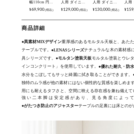
幅110cm 円形
人用 ダイニン
人用 ダイニン
人用
ダイニングテ
グテーブルセ
グテーブルセ
グテ
69,900
129,000
130,000
159
¥
¥
¥
¥
税込
税込
税込
ーブル モルタ
ット 円形 5点
ット 変形 5点
ット 
ル風 LENAS
LENAS モルタ
LENAS モルタ
LEN
コンクリート
ル風 コンクリ
ル風 コンクリ
ル風
商品詳細
調 木脚 北欧モ
ート調 丸テー
ート調 半円テ
ート
ダン テーブル
ブル 北欧モダ
ーブル 北欧モ
ブル
4人 食卓テーブ
ン ダイニング
ダン ダイニン
ン 
●異素材MIXデザイン
重厚感のあるモルタル天板と、あた
ル おしゃれ ナ
チェア おしゃ
グチェア おし
ング
テーブルです。
●LENASシリーズ
ナチュラルな木の素材感
チュラルモダ
れ (幅110cm 食
ゃれ (幅160cm
しゃれ
ン 韓国インテ
卓テーブル×1
食卓テーブル
110
具シリーズです。
●モルタン塗装天板
モルタル塗装とウレ
リア風 グレー
食卓椅子×4)
×1 食卓椅子
ーブル
インコンクリート」を使用しています。
●優れた耐久・防
ジュ
×4)
椅子×
水分をこぼしてもサッと綺麗に拭き取ることができます。
独特のムラ感が他の素材にはない個性的な質感を楽しめま
用にも耐えるタフさと、空間に映える存在感を兼ね備えて
強い二本脚は安定感があり、見る角度によっ
●がたつき防止のアジャスター
テーブルの足裏には床とのが