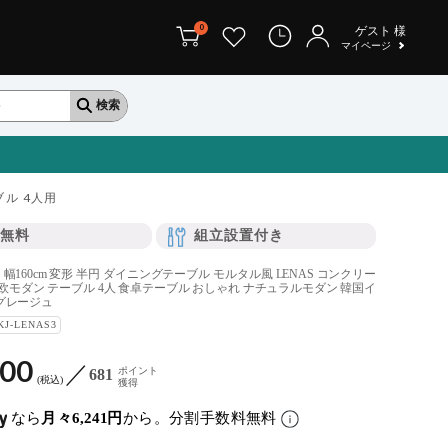
0
ゲスト
様
マイページ
ル 4人用
無料
組立設置付き
160cm 変形 半円 ダイニングテーブル モルタル風 LENAS コンクリー
北欧モダン テーブル 4人 食卓テーブル おしゃれ ナチュラルモダン 韓国イ
グレージュ
KJ-LENAS3
900
ポイント
681
税込
獲得
なら
月々6,241円
から。分割手数料無料