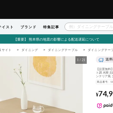
テイスト
ブランド
特集記事
【重要】 熊本県の地震の影響による配送遅延について
販サイト
ダイニング
ダイニングテーブル
ダイニングテーブ
送料
1
/
21
【設置無料】幅
ト調 木脚 
ンテリア風 
商品番号
S
74,
¥