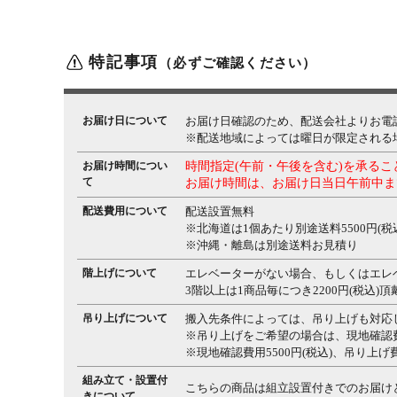
特記事項
（必ずご確認ください）
お届け日について
お届け日確認のため、配送会社よりお電
※配送地域によっては曜日が限定される
お届け時間につい
時間指定(午前・午後を含む)を承る
て
お届け時間は、お届け日当日午前中ま
配送費用について
配送設置無料
※北海道は1個あたり別途送料5500円(税
※沖縄・離島は別途送料お見積り
階上げについて
エレベーターがない場合、もしくはエレ
3階以上は1商品毎につき2200円(税込)
吊り上げについて
搬入先条件によっては、吊り上げも対応
※吊り上げをご希望の場合は、現地確認
※現地確認費用5500円(税込)、吊り上げ
組み立て・設置付
こちらの商品は組立設置付きでのお届け
きについて