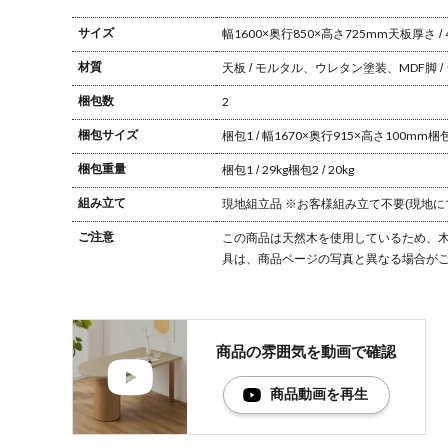
サイズ
幅1600×奥行850×高さ725mm
天板厚さ / 
材質
天板 / モルタル、ウレタン塗装、MDF
脚 
梱包数
2
梱包サイズ
梱包1 / 幅1670×奥行915×高さ100mm
梱包
梱包重量
梱包1 / 29kg
梱包2 / 20kg
組み立て
現地組立品
※お客様組み立て不要(現地に
ご注意
この商品は天然木を使用しているため、木
具は、商品ページの写真と異なる場合が
商品の雰囲気を
動画で確認
商品動画を再生