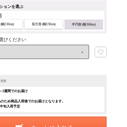
ションを選ぶ
(幅110cm)
長方形 (幅150cm)
半円形 (幅160cm)
け目安
～2週間でのお届け
品のため商品入荷後でのお届けとなります。
月中旬入荷予定