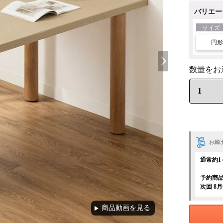
バリエー
サイズ
円形 
お届
通常約1
予約商
次回 8
商品動画を見る
▶