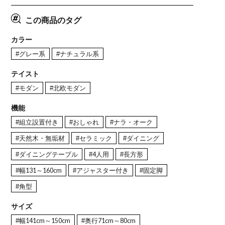
この商品のタグ
カラー
#グレー系
#ナチュラル系
テイスト
#モダン
#北欧モダン
機能
#組立設置付き
#おしゃれ
#ナラ・オーク
#天然木・無垢材
#セラミック
#ダイニング
#ダイニングテーブル
#4人用
#長方形
#幅131～160cm
#アジャスター付き
#固定脚
#角型
サイズ
#幅141cm～150cm
#奥行71cm～80cm