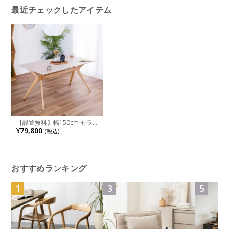
ル
ダイニン
最近チェックしたアイテム
【設置無料】幅150cm セラ
ミック 天板 ダイニングテー
¥79,800
(税込)
ブル 4人用 グレージュ テーブ
ル 食卓 天然木 リビングテー
ブル おしゃれ 北欧 モダン ナ
チュラル
おすすめランキング
1
3
5