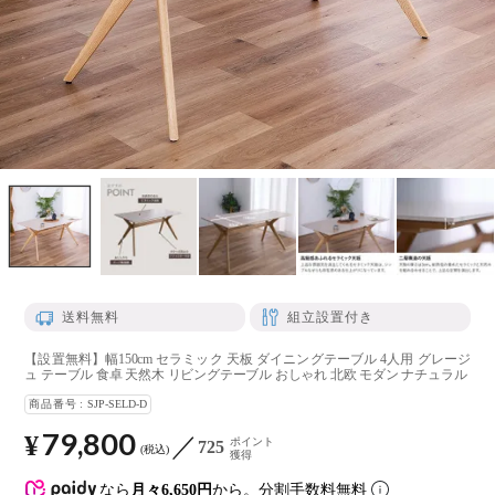
送料無料
組立設置付き
【設置無料】幅150cm セラミック 天板 ダイニングテーブル 4人用 グレージ
ュ テーブル 食卓 天然木 リビングテーブル おしゃれ 北欧 モダン ナチュラル
商品番号
SJP-SELD-D
79,800
¥
ポイント
725
税込
獲得
なら
月々6,650円
から。分割手数料無料