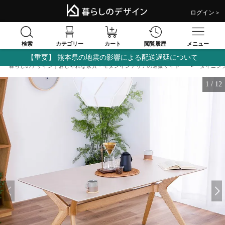
ログイン＞
検索
閲覧履歴
カテゴリー
カート
メニュー
【重要】 熊本県の地震の影響による配送遅延について
暮らしのデザイン｜おしゃれな家具・モダンインテリアの通販サイト
ダイニン
1
/
12