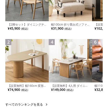
【2脚セット】ダイニングチ
幅100cm 折り畳み式ソファ
【設置無料
ェア 木製 LUGA 肘付き チェ
ベッド コンパクト リクライ
チンカウ
¥45,900
¥31,900
¥102,00
(税込)
(税込)
ア 天然木 リビング椅子 板座
ニング カウチスタイル 省ス
板 引き出
食卓椅子 おしゃれ ウッドチ
ペース ファブリック
箱スペース
ェア アッシュ 和モダン ナチ
ンジ台 キ
ュラル ブラウン 完成品
れ ウッデ
2
4
6
ル グレー
【設置無料】幅160cm 変形
【設置無料】4人用 ダイニン
幅110cm
半円 ダイニングテーブル モ
グテーブルセット 5点 LUGA
木目調 リ
¥74,900
¥149,000
¥32,800
(税込)
(税込)
ルタル風 LENAS コンクリー
セラミックテーブル おしゃれ
付き 長方
ト調 木脚 北欧モダン テーブ
ダイニングチェア 和モダン
ブル おし
ル 4人 食卓テーブル おしゃれ
ナチュラル ブラウン(幅
ブル 格子
ナチュラルモダン 韓国インテ
165cm 食卓テーブル×1 食卓
レー ナチ
リア風 グレージュ
椅子×4)
すべてのランキングを見る