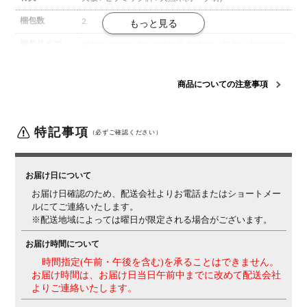
梱包数
2
梱包サイズ
梱包1 / 幅890×奥行1610×高さ110mm
梱包2 / 幅800×奥
行270×高さ835mm
梱包重量
梱包1 / 49.3kg
梱包2 / 10kg
商品についての注意事項
組み立て
現地組立品
※お客様組み立て不要(現地にて業者が組み
立て作業を行います)
特記事項
（必ずご確認ください）
備考
アジャスター付き
ご注意
この商品は天然木を使用しているため、木目や節、色味
お届け日について
など1品ごとに個体差があります。
お届けする家具は、
お届け日確認のため、配送会社よりお電話またはショートメー
商品ページの写真と異なる場合がございますので、予め
ルにてご連絡いたします。
ご了承ください。
※配送地域によっては曜日が限定される場合がございます。
お届け時間について
時間指定(午前・午後を含む)を承ることはできません。
お届け時間は、お届け日当日午前中までに改めて配送会社
よりご連絡いたします。