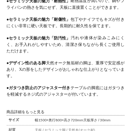
●セラミック天板の魅力「耐熱性」
耐熱温度が高いので、鍋やフ
ライパンの熱さを気にせず、天板に直接置くことができます。
●セラミック天板の魅力「耐傷性」
包丁やナイフでもキズが付き
にくい非常に硬い天板です。長期的に耐久性を保てます。
●セラミック天板の魅力「防汚性」
汚れや液体が染みこみにく
く、お手入れがしやすいため、清潔さ保ちながら長くご使用し
ただけます。
●デザイン性のある脚
天然オーク無垢材の脚は、重厚で安定感が
あり、Xの形をしたデザインがおしゃれな仕上がりとなっていま
す。
●ガタつき防止のアジャスター付き
テーブルの脚底にはガタつき
を軽減するネジ式のアジャスターが付いています。
商品詳細をもっと見る
サイズ
幅1500×奥行800×高さ720mm
天板厚さ / 30mm
材質
天板 / セラミック
脚 / 天然木(オーク材)