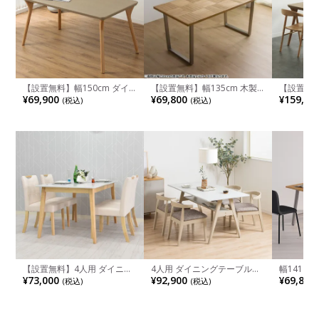
【設置無料】幅150cm ダイ
【設置無料】幅135cm 木製
【設置無料
ニングテーブル モルタル風
ダイニングテーブル 天然木
グテーブルセ
¥69,900
¥69,800
¥159,00
(税込)
(税込)
LENAS コンクリート調 木脚
オーク材 オイル塗装 2本脚 ス
板座 ダイ
北欧モダン テーブル 4人 食卓
テンレス脚 テーブル 長方形 4
タル風 コ
テーブル おしゃれ ナチュラ
人 食卓テーブル おしゃれ シ
ブル おし
ルモダン 韓国インテリア風
ンプル 北欧 ナチュラルモダ
150cm 
グレージュ
ン
椅子×4)
【設置無料】4人用 ダイニン
4人用 ダイニングテーブルセ
幅141～
グテーブルセット 5点 (幅
ット 5点 Vais メラミン テー
ーテーブル 
¥73,000
¥92,900
¥69,800
(税込)
(税込)
135cm 大理石調 テーブル×1
ブル 北欧モダン ダイニング
イニングテ
チェア×4) 食卓テーブル メラ
チェア おしゃれ ダイニング
材 木製 
ミン ダイニングチェア 肘な
セット (幅150cm 食卓テーブ
然木 テー
し おしゃれ モダン ナチュラ
ル×1 食卓椅子×4) ルンバブル
ーブル お