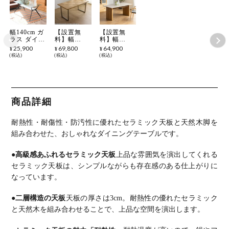
幅140cm ガ
【設置無
【設置無
ラス ダイニ
料】幅
料】幅
ングテーブ
135cm 木製
165cm ダイ
25,900
69,800
64,900
¥
¥
¥
ル スチール
ダイニング
ニングテー
税込
税込
税込
脚 ガラス天
テーブル 天
ブル LUGA
板 長方形
然木 オーク
木目調 テー
テーブル 4
材 オイル塗
ブル セラミ
人用 食卓テ
装 2本脚 ス
ック天板 棚
ーブル 収納
テンレス脚
付き 長方形
棚付き ガラ
テーブル 長
石目調テー
商品詳細
ステーブル
方形 4人 食
ブル おしゃ
カフェテー
卓テーブル
れ 食卓テー
ブル おしゃ
おしゃれ シ
ブル 和モダ
耐熱性・耐傷性・防汚性に優れたセラミック天板と天然木脚を
れ シンプル
ンプル 北欧
ン グレー
モダン
ナチュラル
ブラック
組み合わせた、おしゃれなダイニングテーブルです。
モダン
●高級感あふれるセラミック天板
上品な雰囲気を演出してくれる
セラミック天板は、シンプルながらも存在感のある仕上がりに
なっています。
●二層構造の天板
天板の厚さは3cm。耐熱性の優れたセラミック
と天然木を組み合わせることで、上品な空間を演出します。