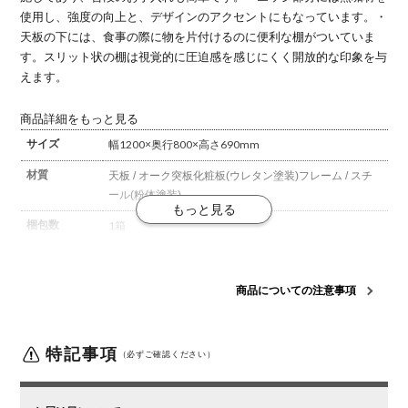
使用し、強度の向上と、デザインのアクセントにもなっています。
・
天板の下には、食事の際に物を片付けるのに便利な棚がついていま
す。スリット状の棚は視覚的に圧迫感を感じにくく開放的な印象を与
えます。
商品詳細をもっと見る
サイズ
幅1200×奥行800×高さ690mm
材質
天板 / オーク突板化粧板(ウレタン塗装)
フレーム / スチ
ール(粉体塗装)
梱包数
1箱
梱包サイズ
幅1290×奥行880×高さ120mm
梱包重量
37kg
商品についての注意事項
組み立て
お客様組立の商品です。
ご注意
天然木を使用しているため小さな傷や、1点ごとに木
特記事項
（必ずご確認ください）
目・節、色調など個体差があります。予めご了承くださ
い。