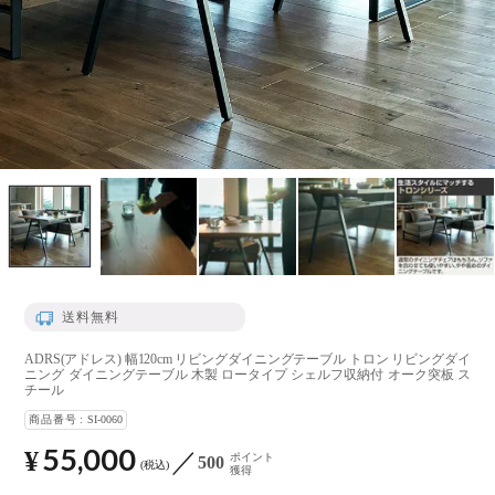
送料無料
ADRS(アドレス) 幅120cm リビングダイニングテーブル トロン リビングダイ
ニング ダイニングテーブル 木製 ロータイプ シェルフ収納付 オーク突板 ス
チール
商品番号
SI-0060
55,000
¥
ポイント
500
税込
獲得