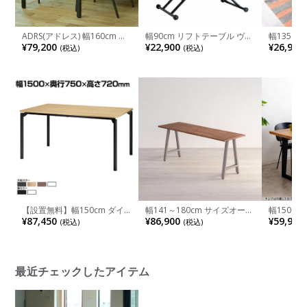
ADRS(アドレス) 幅160cm ダ
幅90cm リフトテーブル ヴォ
幅135c
イニングテーブル 4人掛け カ
ール 高さ調整 上下昇降 レバ
ーブル 引
¥79,200
¥22,900
¥26,900
(税込)
(税込)
ーラ テーブル 木製 スクエア
ー 折り畳み コンパクト 片側
ルナット材
スタイル オーク突板 スチー
キャスター 天然木 手動昇降
スター付き
ル
デスク 昇降テーブル ローテ
用 テーブ
ーブル デスク
ル 北欧 
【設置無料】幅150cm ダイ
幅141～180cm サイズオーダ
幅150cm
ニングテーブル プラス M0
ーテーブル Sizeno(シゼノ) ダ
ングテー
¥87,450
¥86,900
¥59,900
(税込)
(税込)
Table エムゼロテーブル MT-
イニングテーブル ウォールナ
テーブル 
YM1575 会議テーブル おしゃ
ット 集成材 木製 A字脚 スチ
脚 オーク
れ ミーティングテーブル 抗
ール脚 天然木 テーブル 長方
ク ナチュ
菌加工 SIAA 黒 白 灰 茶 ナチ
形 食卓テーブル おしゃれ ウ
ュラル
ッディモダン ダイニング ダ
ークブラウン
最近チェックしたアイテム