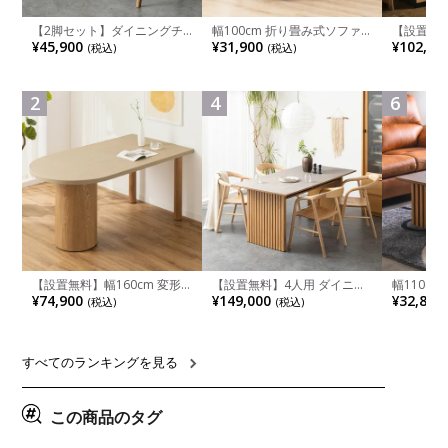
【2脚セット】ダイニングチ
幅100cm 折り畳み式ソファ
【設置無料
ェア 木製 LUGA 肘付き チェ
ベッド コンパクト リクライ
チンカウ
¥45,900
¥31,900
¥102,00
(税込)
(税込)
ア 天然木 リビング椅子 板座
ニング カウチスタイル 省ス
板 引き出
食卓椅子 おしゃれ ウッドチ
ペース ファブリック
箱スペース
ェア アッシュ 和モダン ナチ
ンジ台 キ
ュラル ブラウン 完成品
れ ウッデ
2
4
6
ル グレー
【設置無料】幅160cm 変形
【設置無料】4人用 ダイニン
幅110cm
半円 ダイニングテーブル モ
グテーブルセット 5点 LUGA
木目調 リ
¥74,900
¥149,000
¥32,800
(税込)
(税込)
ルタル風 LENAS コンクリー
セラミックテーブル おしゃれ
付き 長方
ト調 木脚 北欧モダン テーブ
ダイニングチェア 和モダン
ブル おし
ル 4人 食卓テーブル おしゃれ
ナチュラル ブラウン(幅
ブル 格子
ナチュラルモダン 韓国インテ
165cm 食卓テーブル×1 食卓
レー ナチ
リア風 グレージュ
椅子×4)
すべてのランキングを見る
この商品のタグ