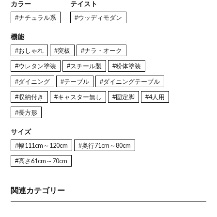
カラー
テイスト
#ナチュラル系
#ウッディモダン
機能
#おしゃれ
#突板
#ナラ・オーク
#ウレタン塗装
#スチール製
#粉体塗装
#ダイニング
#テーブル
#ダイニングテーブル
#収納付き
#キャスター無し
#固定脚
#4人用
#長方形
サイズ
#幅111cm～120cm
#奥行71cm～80cm
#高さ61cm～70cm
関連カテゴリー