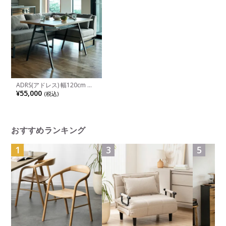
ADRS(アドレス) 幅120cm リ
ビングダイニングテーブル ト
¥55,000
(税込)
ロン リビングダイニング ダ
イニングテーブル 木製 ロー
タイプ シェルフ収納付 オー
ク突板 スチール
おすすめランキング
1
3
5