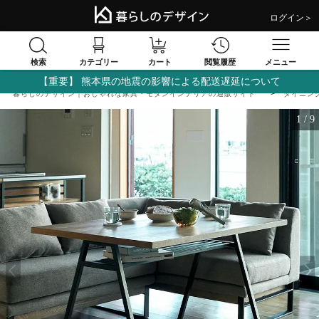
ログイン＞
検索
閲覧履歴
カテゴリー
カート
メニュー
【重要】 熊本県の地震の影響による配送遅延について
暮らしのデザイン｜おしゃれな家具・モダンインテリアの通販サイト
ダイニン
1
/
9