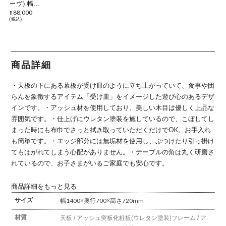
ーヴ) 幅
160cm ダイ
88,000
¥
ニングテー
税込
ブル 4人用
ソーサー 木
製 テーブル
ラウンドデ
ザイン アッ
シュ無垢材
商品詳細
アッシュ突
板 シンプル
北欧
・天板の下にある幕板が受け皿のように立ち上がっていて、食事や団
らんを象徴するアイテム「受け皿」をイメージした遊び心のあるデザ
インです。
・アッシュ材を使用しており、美しい木目は優しく上品な
雰囲気です。
・仕上げにウレタン塗装を施しているので、こぼしてし
まった時にも布巾でさっと拭き取っていただくだけでOK。お手入れ
も簡単です。
・エッジ部分には無垢材を使用し、ぶつけたり引っ掛け
てもはがれてしまう心配がありません。
・テーブルの角は丸く研磨さ
れているので、お子さまがいるご家庭でも安心です。
商品詳細をもっと見る
サイズ
幅1400×奥行700×高さ720mm
材質
天板 / アッシュ突板化粧板(ウレタン塗装)
フレーム / ア