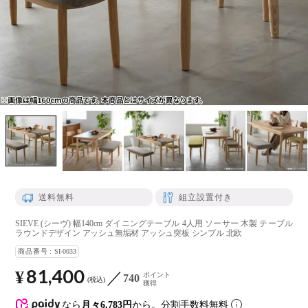
送料無料
組立設置付き
SIEVE (シーヴ) 幅140cm ダイニングテーブル 4人用 ソーサー 木製 テーブル
ラウンドデザイン アッシュ無垢材 アッシュ突板 シンプル 北欧
商品番号
SI-0033
81,400
¥
ポイント
740
税込
獲得
なら
月々6,783円
から。分割手数料無料