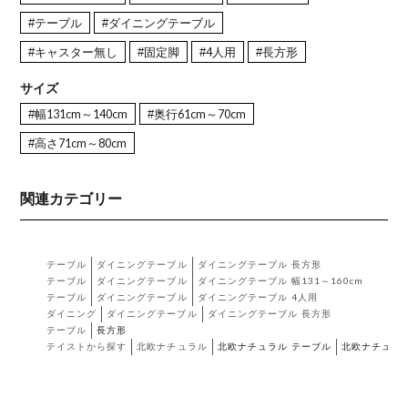
#テーブル
#ダイニングテーブル
#キャスター無し
#固定脚
#4人用
#長方形
サイズ
#幅131cm～140cm
#奥行61cm～70cm
#高さ71cm～80cm
関連カテゴリー
テーブル
ダイニングテーブル
ダイニングテーブル 長方形
テーブル
ダイニングテーブル
ダイニングテーブル 幅131～160cm
テーブル
ダイニングテーブル
ダイニングテーブル 4人用
ダイニング
ダイニングテーブル
ダイニングテーブル 長方形
テーブル
長方形
テイストから探す
北欧ナチュラル
北欧ナチュラル テーブル
北欧ナチュラ