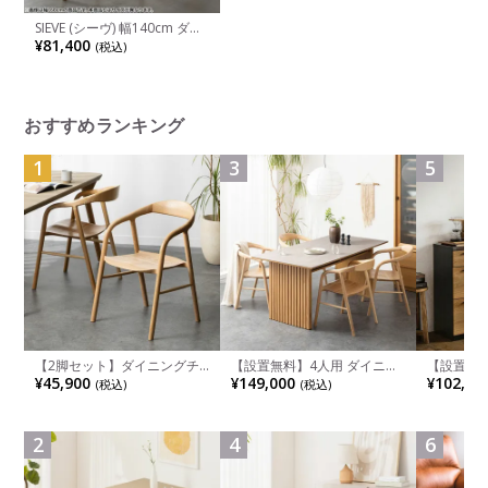
SIEVE (シーヴ) 幅140cm ダイ
ニングテーブル 4人用 ソーサ
¥81,400
(税込)
ー 木製 テーブル ラウンドデ
ザイン アッシュ無垢材 アッ
シュ突板 シンプル 北欧
おすすめランキング
1
3
5
【2脚セット】ダイニングチ
【設置無料】4人用 ダイニン
【設置無料
ェア 木製 LUGA 肘付き チェ
グテーブルセット 5点 LUGA
チンカウ
¥45,900
¥149,000
¥102,00
(税込)
(税込)
ア 天然木 リビング椅子 板座
セラミックテーブル おしゃれ
板 引き出
食卓椅子 おしゃれ ウッドチ
ダイニングチェア 和モダン
箱スペース
ェア アッシュ 和モダン ナチ
ナチュラル ブラウン(幅
ンジ台 キ
ュラル ブラウン 完成品
165cm 食卓テーブル×1 食卓
れ ウッデ
2
4
6
椅子×4)
ル グレー