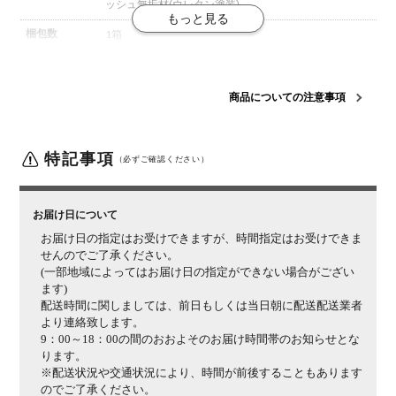
ッシュ無垢材(ウレタン塗装)
梱包数
1箱
梱包サイズ
幅1590×奥行790×高さ165mm
梱包重量
2.5kg
商品についての注意事項
組み立て
現地組立品
※お客様組み立て不要(現地にて業者が組み
立て作業を行います)
特記事項
（必ずご確認ください）
ご注意
天然木を使用しているため小さな傷や、1点ごとに木
目・節、色調など個体差があります。予めご了承くださ
い。
お届け日について
お届け日の指定はお受けできますが、時間指定はお受けできま
せんのでご了承ください。
(一部地域によってはお届け日の指定ができない場合がござい
ます)
配送時間に関しましては、前日もしくは当日朝に配送配送業者
より連絡致します。
9：00～18：00の間のおおよそのお届け時間帯のお知らせとな
ります。
※配送状況や交通状況により、時間が前後することもあります
のでご了承ください。