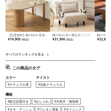
【設置無料】幅160cm 変形
幅100cm 折り畳み式ソファ
幅110cm
半円 ダイニングテーブル モ
ベッド コンパクト リクライ
木目調 リ
¥74,900
¥31,900
¥32,800
(税込)
(税込)
ルタル風 LENAS コンクリー
ニング カウチスタイル 省ス
付き 長方
ト調 木脚 北欧モダン テーブ
ペース ファブリック
ブル おし
ル 4人 食卓テーブル おしゃれ
ブル 格子
ナチュラルモダン 韓国インテ
レー ナチ
リア風 グレージュ
すべてのランキングを見る
この商品のタグ
カラー
テイスト
#ナチュラル系
#北欧ナチュラル
機能
#組立設置付き
#おしゃれ
#天然木・無垢材
#タモ・アッシュ
#ウレタン塗装
#ダイニング