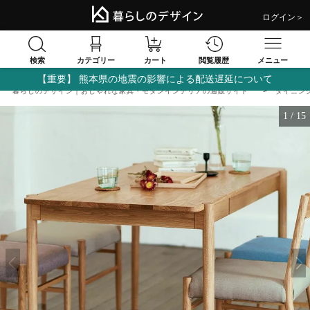
ログイン＞
検索
閲覧履歴
カテゴリー
カート
メニュー
【重要】 熊本県の地震の影響による配送遅延について
暮らしのデザイン｜おしゃれな家具・モダンインテリアの通販サイト
ダイニン
1
/
15