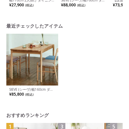
幅110cm 2人掛け ダイニング
SIEVE (シーヴ) 幅160cm ダイ
【設置無料
ベンチ ビーグル 木製 天然木
ニングテーブル 4人用 ソーサ
ニングテ
¥27,900
¥88,000
¥73,900
(税込)
(税込)
PVC 合皮 ベンチチェア リビ
ー 木製 テーブル ラウンドデ
木製 無垢
ングベンチ 食卓ベンチ 長椅
ザイン アッシュ無垢材 アッ
仕上げ 収
子 ベンチ おしゃれ 北欧 ナチ
シュ突板 シンプル 北欧
長方形 4
ュラル ダイニング
ンプル カ
ュラル
最近チェックしたアイテム
SIEVE (シーヴ) 幅160cm ダイ
ニングテーブル 4人用 デント
¥85,800
(税込)
木製 テーブル 引き出し付き
収納付き オーク無垢材 シン
プル 北欧
おすすめランキング
1
3
5