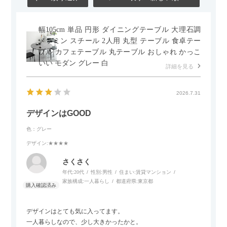
幅105cm 単品 円形 ダイニングテーブル 大理石調
メラミン スチール 2人用 丸型 テーブル 食卓テー
ブル カフェテーブル 丸テーブル おしゃれ かっこ
いい モダン グレー 白
詳細を見る
2026.7.31
デザインはGOOD
色：グレー
デザイン
:★★★★
さくさく
年代:
20代
性別:
男性
住まい:
賃貸マンション
家族構成:
一人暮らし
都道府県:
東京都
デザインはとても気に入ってます。
一人暮らしなので、少し大きかったかと。