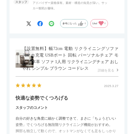
アドバイザー資格保有。素材・構造の知見が深い。サッ
また、扉は横方向へのスライド式となっているので開閉時のス
カー観戦が趣味。
ペースを最小限に抑えられ、省スペースでご利用いただけるの
もポイントです！
参考になった
0
Like!
0
【設置無料】幅72cm 電動 リクライニングソファ
スマホ充電 USBポート 回転 パーソナルチェア モ
ダン 本革 ソファ 1人用 リクライニングチェア おし
ゃれ シンプル ブラウン コードレス
詳細を見る
2025.3.27
快適な姿勢でくつろげる
スタッフのコメント
自分の好きな角度に細かく調整できて、まさに「ちょうどいい
姿勢」でくつろげる無段階リクライニング機能がおすすめ。
脚部も独立して動くので、オットマンがなくても足をしっかり