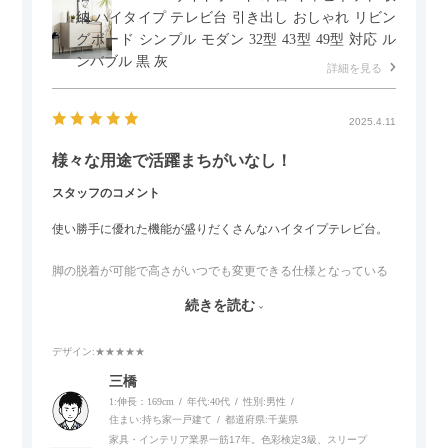
納 ハイタイプ テレビ台 引き出し おしゃれ リビン
グボード シンプル モダン 32型 43型 49型 対応 ル
ンバブル 黒 灰
詳細を見る
2025.4.11
様々な用途で活躍まちがいなし！
スタッフのコメント
使い勝手に優れた機能が盛りだくさんなハイタイプテレビ台。
脚の脱着が可能で高さがいつでも変更できる仕様となっている
ので、リビングダイニングからベッドルームまで多目的な場面
続きを読む
でご使用いただけます。
デザイン
:★★★★★
また、補助テーブルとして使用可能なスライドテーブルや収納
内部にもプリンターなどが置けるスライド棚板がついているの
三橋
でテレビ台以外にもオフィスなどでの収納家具やリビングでの
1:伸長：169cm
年代:
40代
性別:
男性
サイドボードとして多目的な用途に対応しています。
住まい:
持ち家一戸建て
都道府県:
千葉県
家具・インテリア業界一筋17年。色彩検定3級、スリープ