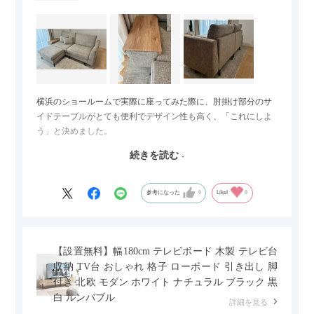
横浜のショールームで実際に座ってみた際に、肘掛け部分のサ
イドテーブルがとても便利でデザイン性も高く、「これにしよ
う」と決めました。
続きを読む
サイズは2.5人掛けですが、幅184cmとコンパクトなので圧迫感
がなく、わが家にはちょうど良いサイズ感でした。200cmのラ
グとのバランスもぴったりで、リビング全体がすっきり見えま
参考になった
0
Like!
0
す。
黒いスチール脚のおかげで抜け感があり、見た目が重たくなら
ないのもお気に入りのポイントです。さらに、わが家はソファ
【設置無料】幅180cm テレビボード 木製 テレビ台
の後ろ側を通ることも多い間取りなので、背面まできれいに仕
収納 TV台 おしゃれ 格子 ローボード 引き出し 脚
上げられているデザインも気に入っています。どの角度から見
付き 北欧 モダン ホワイト ナチュラル ブラック 黒
ても美しく、空間の印象を損ないません。
白 ルンバブル
詳細を見る