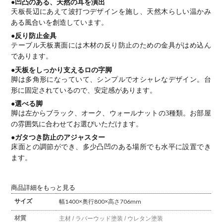
●凹凸のある、天然の耳を演出
天板長辺にあえて波打つデザインを施し、天然木らしい温かみ
ある風合いを創造しています。
●反り防止金具
テーブル天板裏面には木材の反り防止のための金具がはめ込ん
であります。
●天板をしっかり支えるロの字脚
脚は多角形になっていて、シンプルでオシャレなデザイン。台
形に固定されているので、安定感があります。
●選べる脚
脚は左からブラック、オーク、ウォールナットの3種類。お部屋
の雰囲気に合わせてお選びいただけます。
●ガタつき防止のアジャスター
床面との調節ができ、多少凸凹のある場所でも水平に設置でき
ます。
商品詳細をもっと見る
サイズ
幅1400×奥行800×高さ706mm
材質
主材 / ラバーウッド
塗装 / ウレタン塗装