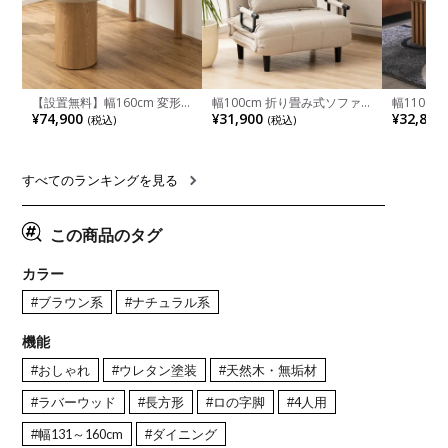
【設置無料】幅160cm 変形
幅100cm 折り畳み式ソファ
幅110cm
半円 ダイニングテーブル モ
ベッド コンパクト リクライ
木目調 リ
¥74,900
¥31,900
¥32,800
(税込)
(税込)
ルタル風 LENAS コンクリー
ニング カウチスタイル 省ス
付き 長方
ト調 木脚 北欧モダン テーブ
ペース ファブリック
ブル おし
ル 4人 食卓テーブル おしゃれ
ブル 格子
ナチュラルモダン 韓国インテ
レー ナチ
リア風 グレージュ
すべてのランキングを見る
この商品のタグ
カラー
#ブラウン系
#ナチュラル系
機能
#おしゃれ
#ウレタン塗装
#天然木・無垢材
#ラバーウッド
#長方形
#ロの字脚
#4人用
#幅131～160cm
#ダイニング