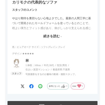
カリモクの代表的なソファ
スタッフのコメント
やはり期待を裏切らない心地よさでした。最新の人間工学に基
づいて開発されたモールドフォームを使っているとのことで、
程よい弾力とフィット感があり、体がしっかり支えられる感じ
がします。長時間座っていても疲れにくいので、リビングでの
続きを読む
リラックスタイムによさそうでした。回転タイプなので、個人
的には狭いスペースでも立ち上がりがしやすい点が良かったで
色：ピュアオーク
サイズ：ソフトグレイン クレイ
す。
デザイン
:★★★★★
林
1:伸長：169cm
年代:
30代
性別:
男性
住まい:
賃貸マンション
都道府県:
千葉県
写真撮影をするのが趣味の動画・撮影スタッフ。
参考になった
0
Like!
0