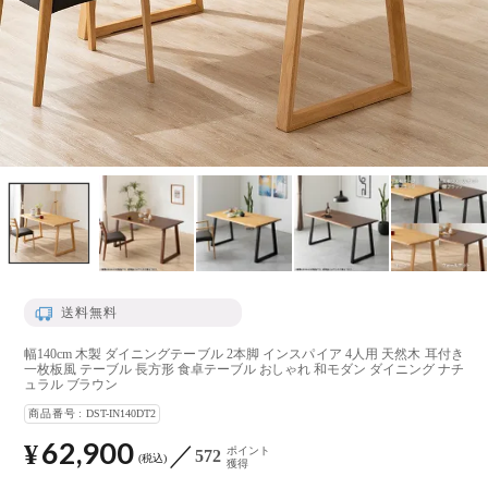
送料無料
幅140cm 木製 ダイニングテーブル 2本脚 インスパイア 4人用 天然木 耳付き
一枚板風 テーブル 長方形 食卓テーブル おしゃれ 和モダン ダイニング ナチ
ュラル ブラウン
商品番号
DST-IN140DT2
62,900
¥
ポイント
572
税込
獲得