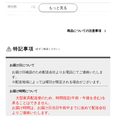
梱包数
2箱
梱包サイズ
梱包1 / 幅1470×奥行870×高さ65mm
梱包2 / 幅670×奥
行730×高さ165mm
梱包重量
梱包1 / 23kg
梱包2 / 9kg
商品についての注意事項
備考
アジャスター付き
ご注意
この商品は天然木を使用しているため、木目や節、色味
特記事項
（必ずご確認ください）
など1品ごとに個体差があります。
お届けする家具は、
商品ページの写真と異なる場合がございますので、予め
ご了承ください。
お届け日について
お届け日確認のため配送会社よりお電話にてご連絡いたしま
す。
※配送地域によっては曜日が限定される場合がございます。
お届け時間について
大型家具配送便のため、時間指定(午前・午後を含む)を
承ることはできません。
お届け時間は、お届け日当日午前中までに改めて配送会社
よりご連絡いたします。