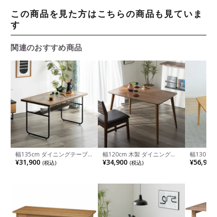
この商品を見た方はこちらの商品も見ていま
す
関連のおすすめ商品
幅135cm ダイニングテーブ
幅120cm 木製 ダイニングテ
幅130c
ル 石目調 メラミン天板 アイ
ーブル 長方形 天然木 省スペ
ーブル 4
¥31,900
¥34,900
¥56,900
(税込)
(税込)
アン脚 棚付き 長方形 テーブ
ース コンパクト 4人用 リビン
ダード 天
ル 4人用 食卓テーブル おしゃ
グテーブル カフェテーブル
形 ラバー
れ カフェ風 インダストリア
食卓 おしゃれ ヴィンテージ
ーブル お
ル ブルックリン
風 ウォールナット
ラル ブラ