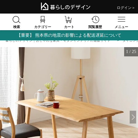
ログイン＞
検索
閲覧履歴
カテゴリー
カート
メニュー
【重要】 熊本県の地震の影響による配送遅延について
暮らしのデザイン｜おしゃれな家具・モダンインテリアの通販サイト
ダイニン
1
/
25