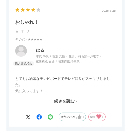
カラーはベージュとグレージュの中間のような絶妙な色味で、
わが家のホテルライク×ジャパンディのインテリアにも自然にな
2026.7.25
じみました。
おしゃれ！
子どもがいるので、撥水加工で汚れに強い生地なのもとても助
色：オーク
かっています。気兼ねなく使える安心感があります。
デザイン
:★★★★★
また、カウチのように足を伸ばしてくつろげるスタイルが理想
はる
だったので、それが叶って大満足です。オットマンは自由に動
年代:
60代
性別:
女性
住まい:
持ち家一戸建て
かせるため、普段はカウチとして使い、来客時には離してスツ
家族構成:
夫婦
都道府県:
埼玉県
ールとして使えるなど、使い勝手の良さも魅力だと感じていま
す。
とてもお洒落なテレビボードでテレビ回りがスッキリしまし
た。
気に入ってます！
ただひとつ残念だったのは
続きを読む
Blu-rayレコーダーをボードの扉にしまったところリモコンが閉
めたままでは反応してくれませんでした
なので星4つにします
参考になった
0
Like!
0