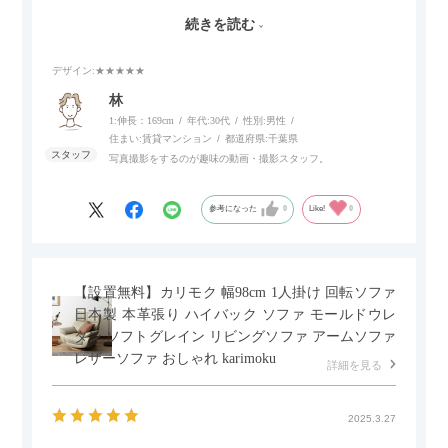
伸ばせたり、スイッチ部分にはUSBポートもついているので、
続きを読む
スマホやタブレットを充電しながらリラックスできるのが嬉し
いポイント。
デザイン
:★★★★★
個人的にはコードレス＆充電式なので、コンセントの場所を気
林
にせず、好きな場所に置けるのが画期的に感じました。
1:伸長：169cm
年代:
30代
性別:
男性
住まい:
賃貸マンション
都道府県:
千葉県
写真撮影をするのが趣味の動画・撮影スタッフ。
参考になった
0
Like!
0
【設置無料】カリモク 幅98cm 1人掛け 回転ソファ
日本製 本革張り ハイバック ソファ モールドウレ
タン ソフトグレイン リビングソファ アームソファ
レザーソファ おしゃれ karimoku
詳細を見る
2025.3.27