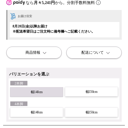
なら
月々5,241円
から。分割手数料無料
お届け目安
8月28日(金)以降お届け
※配送希望日はご注文時に備考欄へご記載ください。
商品情報
配送について
バリエーションを選ぶ
2本脚
幅150cm
幅140cm
4本脚
幅140cm
幅150cm