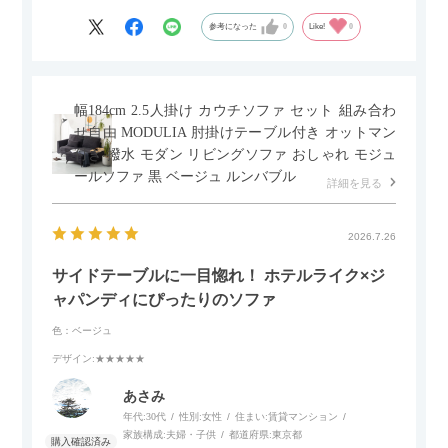
参考になった
0
Like!
0
幅184cm 2.5人掛け カウチソファ セット 組み合わ
せ自由 MODULIA 肘掛けテーブル付き オットマン
付き 撥水 モダン リビングソファ おしゃれ モジュ
ールソファ 黒 ベージュ ルンバブル
詳細を見る
2026.7.26
サイドテーブルに一目惚れ！ ホテルライク×ジ
ャパンディにぴったりのソファ
色：ベージュ
デザイン
:★★★★★
あさみ
年代:
30代
性別:
女性
住まい:
賃貸マンション
家族構成:
夫婦・子供
都道府県:
東京都