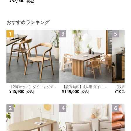
¥62,900
(税込)
人用 天然木 耳付き 一枚板風
テーブル 長方形 食卓テーブ
ル おしゃれ 和モダン ダイニ
ング ナチュラル ブラウン
おすすめランキング
1
3
5
【2脚セット】ダイニングチ
【設置無料】4人用 ダイニン
【設置無料
ェア 木製 LUGA 肘付き チェ
グテーブルセット 5点 LUGA
チンカウ
¥45,900
¥149,000
¥102,00
(税込)
(税込)
ア 天然木 リビング椅子 板座
セラミックテーブル おしゃれ
板 引き出
食卓椅子 おしゃれ ウッドチ
ダイニングチェア 和モダン
箱スペース
ェア アッシュ 和モダン ナチ
ナチュラル ブラウン(幅
ンジ台 キ
ュラル ブラウン 完成品
165cm 食卓テーブル×1 食卓
れ ウッデ
2
4
6
椅子×4)
ル グレー