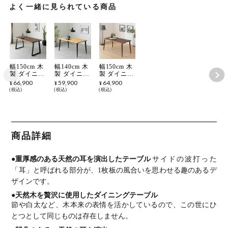
よく一緒に見られている商品
幅150cm 木
幅140cm 木
幅150cm 木
製 ダイニン
製 ダイニン
製 ダイニン
グテーブル
グテーブル
グテーブル
66,900
59,900
64,900
¥
¥
¥
2本脚 イン
4本脚 イン
4本脚 イン
税込
税込
税込
スパイア 4
スパイア 4
スパイア 4
人用 天然木
人用 天然木
人用 天然木
耳付き 一枚
耳付き 一枚
耳付き 一枚
板風 テーブ
板風 テーブ
板風 テーブ
ル 長方形
ル 長方形
ル 長方形
食卓テーブ
食卓テーブ
食卓テーブ
商品詳細
ル おしゃれ
ル おしゃれ
ル おしゃれ
和モダン ダ
和モダン ダ
和モダン ダ
イニング ナ
イニング ナ
イニング ナ
●重厚感のある天然の耳を演出したテーブル
サイドの波打った
チュラル ブ
チュラル ブ
チュラル ブ
ラウン
ラウン
ラウン
「耳」と呼ばれる部分が、1枚板の風合いを思わせる趣のあるデ
ザインです。
●天然木を贅沢に使用したダイニングテーブル
節や白太など、木本来の表情を活かしているので、この世にひ
とつとして同じものは存在しません。