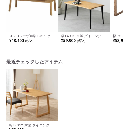
SIEVE (シーヴ) 幅110cm セン
幅140cm 木製 ダイニングテ
幅150c
ターテーブル マージ 木製 ロ
ーブル 4本脚 インスパイア 4
ーブル 天
¥48,400
¥59,900
¥58,900
(税込)
(税込)
ーテーブル リビングテーブル
人用 天然木 耳付き 一枚板風
材 ロの字
収納付き スラント脚 オーク
テーブル 長方形 食卓テーブ
テーブル 
無垢材 シンプル 北欧
ル おしゃれ 和モダン ダイニ
ゃれ 北欧
ング ナチュラル ブラウン
トリー ブ
最近チェックしたアイテム
幅140cm 木製 ダイニングテ
ーブル 2本脚 インスパイア 4